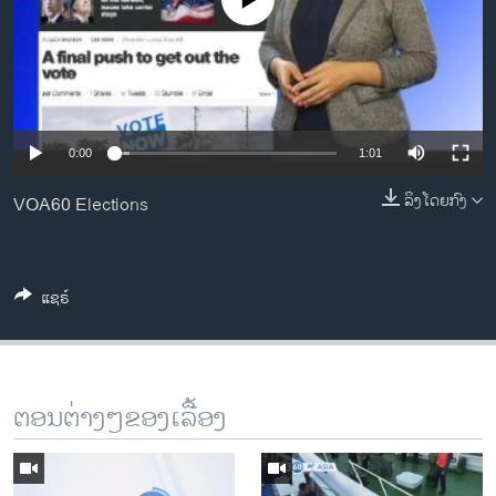
No media source currently available
ວິທະຍາສາດ-ເທັກໂນໂລຈີ
ທຸລະກິດ
ພາສາອັງກິດ
ວີດີໂອ
0:00
1:01
ສຽງ
ລິງໂດຍກົງ
VOA60 Elections
ລາຍການກະຈາຍສຽງ
ຕິດຕາມພວກເຮົາ ທີ່
ລາຍງານ
ແຊຣ໌
ພາສາຕ່າງໆ
ຕອນຕ່າງໆຂອງເລື້ອງ