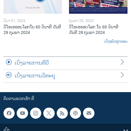
ມີນາ 01, 2024
ກຸມພາ 29, 2024
ວີໂອເອຮອບໂລກໃນ 60 ວິນາທີ ວັນທີ
ວີໂອເອຮອບໂລກ ໃນ 60 ວິນາທີ
29 ກຸມພາ 2024
ວັນທີ 28 ກຸມພາ 2024
ເບິ່ງໝົດທຸກຕອນ
ເບິ່ງລາຍການທີວີ
ເບິ່ງລາຍການວິທະຍຸ
ຕິດຕາມພວກເຮົາ ທີ່
ເບິ່ງ