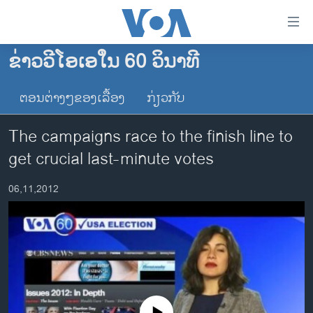
ລິ້ງ
ສຳຫລັບ
ເຂົ້າ
ຂ່າວວີໂອເອໃນ 60 ວິນາທີ
ຫາ
ໂຮມເພຈ
ຂ້າມ
ຕອນຕ່າງໆຂອງເລື້ອງ
ກ່ຽວກັບ
ລາວ
ຂ້າມ
ອາເມຣິກາ
ຂ້າມ
The campaigns race to the finish line to
ໄປ
ການເລືອກຕັ້ງ ປະທານາທີບໍດີ ສະຫະລັດ 2024
get crucial last-minute votes
ຫາ
ຂ່າວ​ຈີນ
ຊອກ
06,11,2012
ຄົ້ນ
ໂລກ
ເອເຊຍ
ອິດສະຫຼະພາບດ້ານການຂ່າວ
ຊີວິດຊາວລາວ
ຊຸມຊົນຊາວລາວ