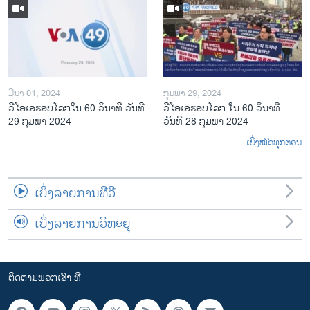
ມີນາ 01, 2024
ກຸມພາ 29, 2024
ວີໂອເອຮອບໂລກໃນ 60 ວິນາທີ ວັນທີ
ວີໂອເອຮອບໂລກ ໃນ 60 ວິນາທີ
29 ກຸມພາ 2024
ວັນທີ 28 ກຸມພາ 2024
ເບິ່ງໝົດທຸກຕອນ
ເບິ່ງລາຍການທີວີ
ເບິ່ງລາຍການວິທະຍຸ
ຕິດຕາມພວກເຮົາ ທີ່