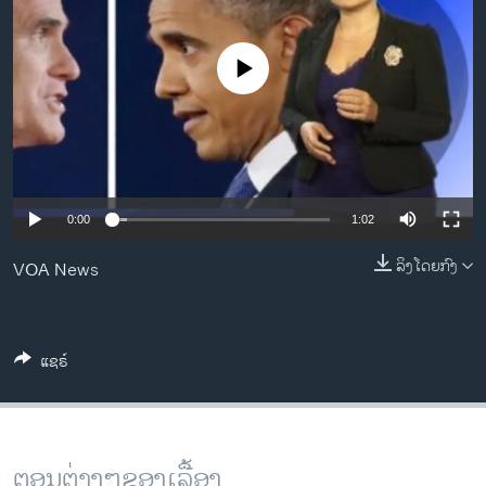
ວິທະຍາສາດ-ເທັກໂນໂລຈີ
ທຸລະກິດ
No media source currently available
ພາສາອັງກິດ
ວີດີໂອ
ສຽງ
ລາຍການກະຈາຍສຽງ
0:00
1:02
ຕິດຕາມພວກເຮົາ ທີ່
ລາຍງານ
ລິງໂດຍກົງ
VOA News
ພາສາຕ່າງໆ
ແຊຣ໌
ຕອນຕ່າງໆຂອງເລື້ອງ