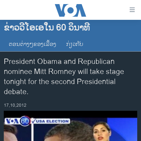
ລິ້ງ
ສຳຫລັບ
ເຂົ້າ
ຂ່າວວີໂອເອໃນ 60 ວິນາທີ
ຫາ
ໂຮມເພຈ
ຂ້າມ
ຕອນຕ່າງໆຂອງເລື້ອງ
ກ່ຽວກັບ
ລາວ
ຂ້າມ
ອາເມຣິກາ
ຂ້າມ
President Obama and Republican
ໄປ
ການເລືອກຕັ້ງ ປະທານາທີບໍດີ ສະຫະລັດ 2024
nominee Mitt Romney will take stage
ຫາ
ຂ່າວ​ຈີນ
tonight for the second Presidential
ຊອກ
ຄົ້ນ
ໂລກ
debate.
ເອເຊຍ
17,10,2012
ອິດສະຫຼະພາບດ້ານການຂ່າວ
ຊີວິດຊາວລາວ
ຊຸມຊົນຊາວລາວ