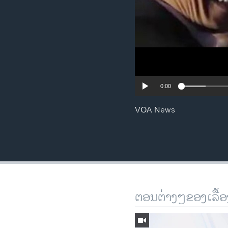
0:00
VOA News
ຕອນຕ່າງໆຂອງເລື້ອ