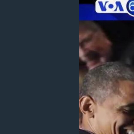
ວິທະຍາສາດ-ເທັກໂນໂລຈີ
ທຸລະກິດ
ພາສາອັງກິດ
ວີດີໂອ
ສຽງ
ລາຍການກະຈາຍສຽງ
ລາຍງານ