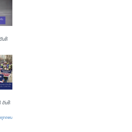
ັນທີ
 ວັນທີ
ົດທຸກຕອນ