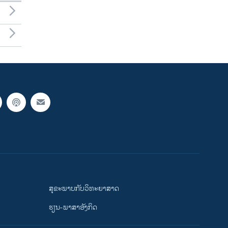
ສຸຂະພາບກັບວິທະຍາສາດ
ຮຽນ-ພາສາອັງກິດ