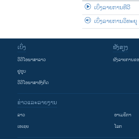
ເບິ່ງລາຍການທີວີ
ເບິ່ງລາຍການວິທະຍຸ
ເບິ່ງ
ຟັງສຽງ
ວີດີໂອພາສາລາວ
ຟັງລາຍການຂອງ
ຢູທູບ
ວີດີໂອພາສາອັງກິດ
ຂ່າວແລະລາຍງານ
ລາວ
ອາເມຣິກາ
ເອເຊຍ
ໂລກ