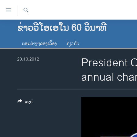
ລິ້ງ
ສຳຫລັບ
ເຂົ້າ
ຄົ້ນຫາ
ຂ່າວວີໂອເອໃນ 60 ວິນາທີ
ໂຮມເພຈ
ຫາ
ລາວ
ຂ້າມ
ຕອນຕ່າງໆຂອງເລື້ອງ
ກ່ຽວກັບ
ຂ້າມ
ອາເມຣິກາ
ຂ້າມ
President 
20,10,2012
ການເລືອກຕັ້ງ ປະທານາທີບໍດີ ສະຫະລັດ
ໄປ
2024
ຫາ
annual char
ຂ່າວ​ຈີນ
ຊອກ
ຄົ້ນ
ໂລກ
ເອເຊຍ
ແຊຣ໌
ອິດສະຫຼະພາບດ້ານການຂ່າວ
ຊີວິດຊາວລາວ
ຊຸມຊົນຊາວລາວ