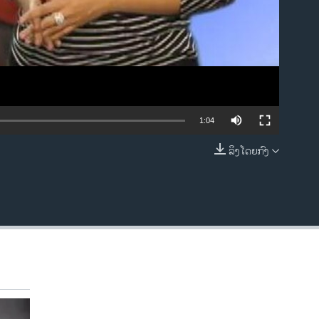
1:04
ລິງໂດຍກົງ
EMBED