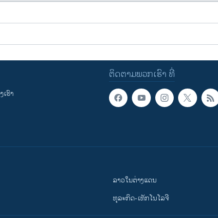
ຕິດຕາມພວກເຮົາ ທີ່
ເຮົາ
ລາວໃນຕ່າງແດນ
ທຸລະກິດ-ເທັກໂນໂລຈີ