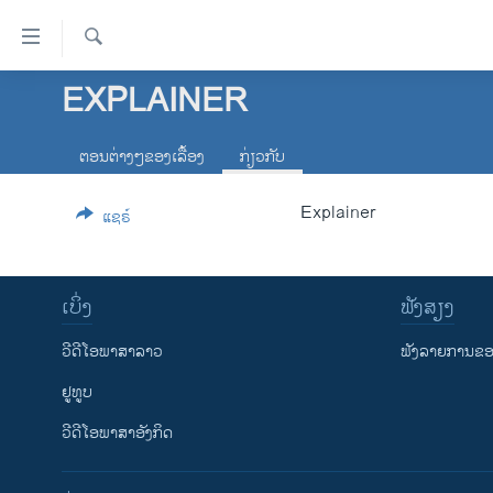
ລິ້ງ
ສຳຫລັບ
ເຂົ້າ
ຄົ້ນຫາ
EXPLAINER
ໂຮມເພຈ
ຫາ
ລາວ
ຂ້າມ
ຕອນຕ່າງໆຂອງເລື້ອງ
ກ່ຽວກັບ
ຂ້າມ
ອາເມຣິກາ
ຂ້າມ
Explainer
ການເລືອກຕັ້ງ ປະທານາທີບໍດີ ສະຫະລັດ
ແຊຣ໌
ໄປ
2024
ຫາ
ຂ່າວ​ຈີນ
ຊອກ
ເບິ່ງ
ຟັງສຽງ
ຄົ້ນ
ໂລກ
ວີດີໂອພາສາລາວ
ຟັງລາຍການຂອງ
ເອເຊຍ
ຢູທູບ
ອິດສະຫຼະພາບດ້ານການຂ່າວ
ວີດີໂອພາສາອັງກິດ
ຊີວິດຊາວລາວ
ຊຸມຊົນຊາວລາວ