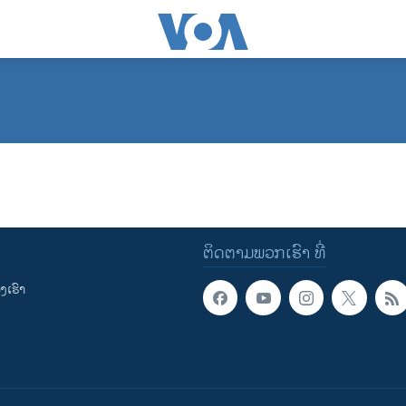
ຕິດຕາມພວກເຮົາ ທີ່
ເຮົາ