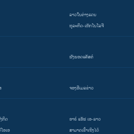
ລາວໃນຕ່າງແດນ
ທຸລະກິດ-ເທັກໂນໂລຈີ
ຟັງພອດແຄັສຕ໌
ສ
ຈອງອີເມລຂ່າວ
ັງ​ກິດ
ອາຣ໌ ແອັຟ ເອ-ລາວ
ວີ​ໂອ​ເອ
ສາມາດເຂົ້າເຖິງໄດ້