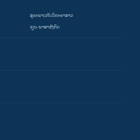
ສຸຂະພາບກັບວິທະຍາສາດ
ຮຽນ-ພາສາອັງກິດ