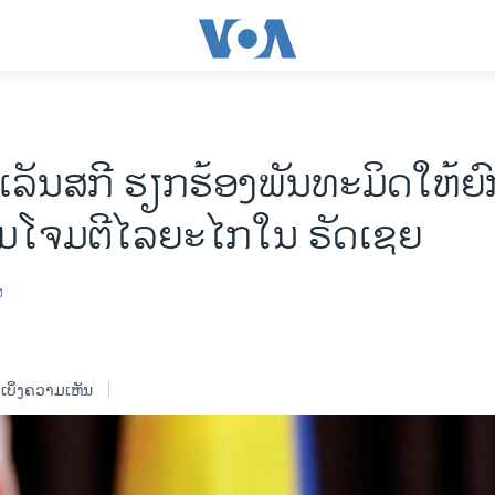
ລັນ​ສ​ກີ ຮຽກ​ຮ້ອງ​ພັນ​ທະ​ມິດ​ໃຫ້​ຍົກ
ມ​ໂຈມ​ຕີ​ໄລ​ຍະ​ໄກ​ໃນ ຣັດ​ເຊຍ
ສ
ເບິ່ງຄວາມເຫັນ