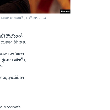
໌ ໃນ​ປະ​ເທດ ເຢຍ​ຣະ​ມັນ, 6 ກັນ​ຍາ 2024.
່​ໃຫ້​ຖື​ຫົວ​ຊາ​ຕໍ່
ດ​ແດນ​ຂອງ ຣັດ​ເຊຍ.
ູ​ເຄ​ຣນ ວ່າ “ພວກ​
ູ​ເຄ​ຣນ ເທົ່າ​ນັ້ນ,
າບ.
​ເທດຢູ່​ຖານ​ທັບ​ອາ​
ore Moscow's