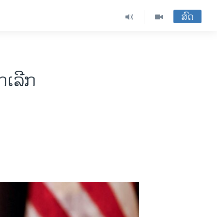
ສົດ
​ເລີກ​