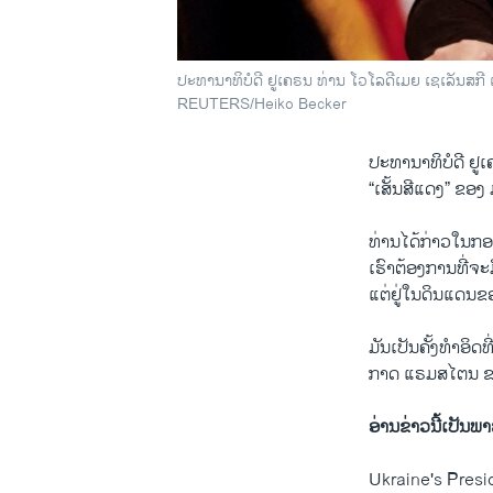
ປະ​ທາ​ນາ​ທິ​ບໍ​ດີ ຢູ​ເຄ​ຣນ ທ່ານ ໂວ​ໂລ​ດີ​ເມຍ ເຊ​ເລັນ​ສ​ກ
REUTERS/Heiko Becker
ປະ​ທາ​ນາ​ທິ​ບໍ​ດີ ຢູ​ເ
“ເສັ້ນ​ສີ​ແດງ” ຂອງ 
ທ່ານ​ໄດ້​ກ່າວ​ໃນ​ກອ
ເຮົາ​ຕ້ອງ​ການ​ທີ່​ຈະ
ແຕ່​ຢູ່​ໃນ​ດິນ​ແດນ​
ມັນ​ເປັນ​ຄັ້ງ​ທຳ​ອິດ​
ກາດ ແຣມ​ສ​ໄຕ​ນ ຂອ
ອ່ານ​ຂ່າວນີ້​ເປັນ​ພາ
Ukraine's Presi