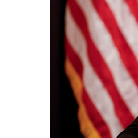
ວິທະຍາສາດ-ເທັກໂນໂລຈີ
ທຸລະກິດ
ພາສາອັງກິດ
ວີດີໂອ
ສຽງ
ລາຍການກະຈາຍສຽງ
ລາຍງານ