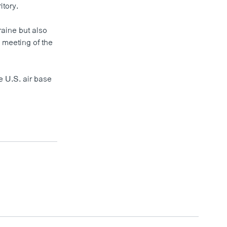
itory.
raine but also
a meeting of the
he U.S. air base