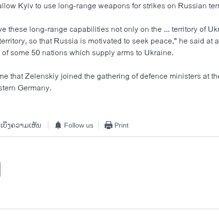
allow Kyiv to use long-range weapons for strikes on Russian terr
 these long-range capabilities not only on the ... territory of Uk
erritory, so that Russia is motivated to seek peace," he said at 
of some 50 nations which supply arms to Ukraine.
 time that Zelenskiy joined the gathering of defence ministers at t
stern Germany.
ເບິ່ງຄວາມເຫັນ
Follow us
Print