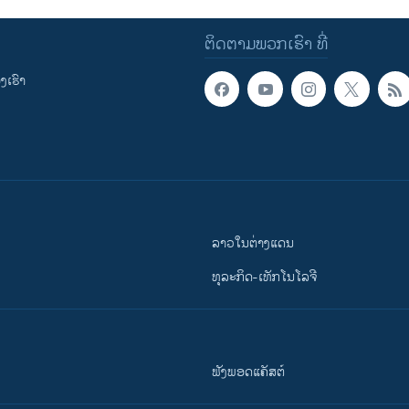
ຕິດຕາມພວກເຮົາ ທີ່
ເຮົາ
ລາວໃນຕ່າງແດນ
ທຸລະກິດ-ເທັກໂນໂລຈີ
ຟັງພອດແຄັສຕ໌