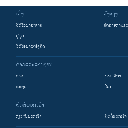
ເບິ່ງ
ຟັງສຽງ
ວີດີໂອພາສາລາວ
ຟັງລາຍການຂອງ
ຢູທູບ
ວີດີໂອພາສາອັງກິດ
ຂ່າວແລະລາຍງານ
ລາວ
ອາເມຣິກາ
ເອເຊຍ
ໂລກ
ຕິດຕໍ່ພວກເຮົາ
ກ່ຽວກັບພວກເຮົາ
ຕິດຕໍ່ພວກເຮົາ