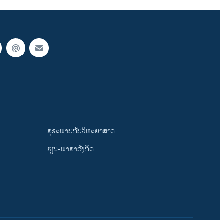
ສຸຂະພາບກັບວິທະຍາສາດ
ຮຽນ-ພາສາອັງກິດ