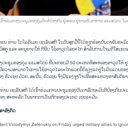
ີ ເຂົ້າ​ຮ່ວມກອງ​ປະ​ຊຸມ​ຂອງ​ກຸ່ມ​ຕິດ​ຕໍ່​ປ້ອງ​ກັນ​ ຢູ​ເຄ​ຣນ ຢູ່​ຖານ​ທັບ​ອາ​ກາດ ແຣມ​ສ​ໄຕ​ນ
ຄ​ຣນ ທ່ານ ໂວ​ໂລ​ດີ​ເມຍ ເຊ​ເລັນ​ສ​ກີ ໃນ​ວັນ​ສຸກ​ມື້ນີ້​ໄດ້​ຮຽກ​ຮ້ອງ​ບັນ​ດາ​ພັນ​ທະ​ມິດ​ບໍ
ມົ​ສ​ກູ ແລະ ອະ​ນຸ​ຍາດ​ໃຫ້ ກີ​ຢິບ ໃຊ້​ອາ​ວຸດ​ໄລ​ຍະ​ໄກ ສຳ​ລັບ​ການ​ໂຈມ​ຕີ​ໃສ່​ເຂ
ງ​ປະ​ຊຸມ​ຂອງ​ກຸ່ມ ແຣມ​ສ​ໄຕ​ນ໌ ທີ່​ປະ​ກອບ​ມີ 50 ປະ​ເທດ​ທີ່​ສະ​ໜອງ​ອາ​ວຸດ​ໃຫ້ ຢ
​ມີ​ຄວາມ​ສາ​ມາດ​ໃນ​ການ​ໃຊ້​ອາ​ວຸດ​ໄລ​ຍະ​ໄກ​ພວກນີ້ບໍ່​ພຽງ​ແຕ່​ຢູ່​ໃນ​ດິນ​ແດນ​ຂອງ ຢ
ຂອງ ຣັດ​ເຊຍ ດ້ວຍ. ສະ​ນັ້ນ, ຣັດ​ເຊຍ ຈຶ່ງ​ມີ​ແຮງ​ຈູງ​ໃຈ​ເພື່ອ​ສະ​ແຫວງ​ຫາ​ສັນ​ຕິ​ພ
ທີ່​ທ່ານ ເຊ​ເລັນ​ສ​ກີ ໄດ້​ເຂົ້າ​ຮ່ວມ​ການ​ປະ​ຊຸມ​ຂອງ​ບັນ​ດາ​ລັດ​ຖະ​ມົນ​ຕີ​ປ້ອງ​ກັນ​ປະ
ງ ສະ​ຫະ​ລັດ ໃນ​ພາກ​ຕາ​ເວັນ​ຕົກ​ຂອງປະ​ເທດ ເຢຍ​ຣະ​ມັນ.
​ສາ​ອັງ​ກິດ
dent Volodymyr Zelenskiy on Friday urged military allies to ign