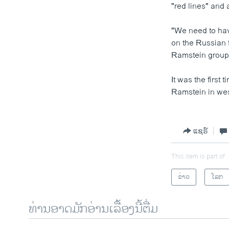
"red lines" and 
"We need to have
on the Russian t
Ramstein group 
It was the first
Ramstein in we
ແຊຣ໌
This item is part of
ຂ່າວ
ໂລກ
ທ່ານອາດມັກອ່ານເລື້ອງນີ້ຕື່ມ