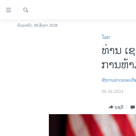
ລິ້ງ
ສຳຫລັບ
ເຂົ້າ
ຄົ້ນຫາ
ວັນພະຫັດ, 06 ສິງຫາ 2026
ໂຮມເພຈ
ຫາ
ໂລກ
ລາວ
ຂ້າມ
ທ່ານ ເຊ​ເ
ຂ້າມ
ອາເມຣິກາ
ຂ້າມ
ການເລືອກຕັ້ງ ປະທານາທີບໍດີ ສະຫະລັດ
ການ​ຫ້າ
ໄປ
2024
ຫາ
ຂ່າວ​ຈີນ
ຊອກ
ອົງການຂ່າວຣອຍເຕີ
ຄົ້ນ
ໂລກ
06,09,2024
ເອເຊຍ
ແຊຣ໌
ອິດສະຫຼະພາບດ້ານການຂ່າວ
ຊີວິດຊາວລາວ
ຊຸມຊົນຊາວລາວ