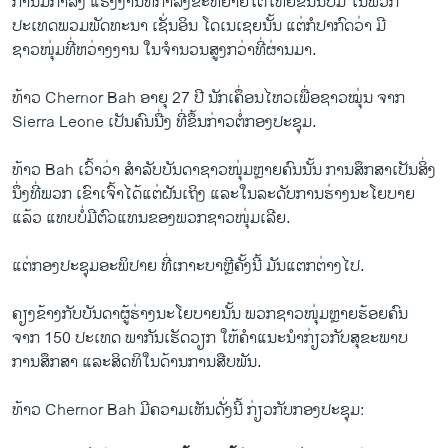
ການ​ມີກໍາລັງ ແຮງງານທີ່ກໍາລັງ​ຂະ​ຫຍາຍ​ໂຕ​ໃຫຍ່​ຂຶ້ນ​ນັບ​ມື້ ໃນພວກ
ປະເທດພວມພັດທະນາ ເຊັ່ນອິນ ໂດເນເຊຍນັ້ນ ​ແຕ່ກໍປາກົດວ່າ ມີ
ຊາວໜຸ່ມທີ່ຫວ່າງງານ ​ໃນຈໍານວນສູງກວ່າທີ່ຜ່ານມາ.
ທ້າວ Chernor Bah ອາຍຸ 27 ປີ ນັກເຄຶ່ອນໄຫວ​ເພື່ອຊາວໝຸ່ນ ຈາກ
Sierra Leone ​ເປັນ​ຄົນ​ນື່ງ ທີ່​ຂຶ້ນກ່າວ​ຕໍ່ກອງປະຊຸມ.
ທ້າວ Bah ເວົ້າວ່າ ສໍາລັບບັນດາຊາວໜຸ່ມຫຼາຍຄົນນັ້ນ ການສຶກສາເປັນສິ່ງ
ນຶ່ງທີ່ພວກ ເຂົາເຈົ້າ​ໄດ້​ແຕ່ຝັນເຖິງ ແລະໃນລະດັບການຮ່າງນະໂຍບາຍ
ແລ້ວ ​ແທບ​ບໍ່​ມີ​ຕົວ​ແທນ​ຂອງພວກຊາວໜຸ່ມ​ເລີຍ.
ແຕ່ກອງປະຊຸມອະພິປາຍ ທີ່ເກາະບາຫຼີຄັ້ງນີ້ ມັນແຕກຕ່າງ​ໄປ.
ຄຽງຂ້າງກັບບັນດາຜູ້ຮ່າງນະໂຍບາຍນັ້ນ ພວກຊາວໜຸ່ມຫຼາຍຮ້ອຍຄົນ
ຈາກ 150 ປະເທດ ພາກັນ​ເຮັດ​ວຽກ ໃຫ້ຄໍາແນະນໍາກ່ຽວກັບສຸຂະພາບ
ການສຶກສາ ແລະສິດທິ​ໃນ​ດ້ານ​ການ​ສືບ​ພັນ.
ທ້າວ Chernor Bah ມີ​ຄວາມ​ເຫັນດັ່ງ​ນີ້ ກ່ຽວ​ກັບກອງປະຊຸມ: