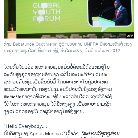
ວິທະຍາສາດ-ເທັກໂນໂລຈີ
ທຸລະກິດ
ພາສາອັງກິດ
ວີດີໂອ
ທ່ານ Babatunde Osotimehin ຜູ້ອໍານວຍການ UNFPA ມີຄວາມເຫັນຕໍ່ ກອງ
ສຽງ
ປະຊຸມຊາວໜຸ່ມໂລກ ທີ່ເກາະບາຫຼີ, ອິນໂດເນເຊຍ, ວັນທີ 4 ທັນວາ 2012.
ລາຍການກະຈາຍສຽງ
ຕິດຕາມພວກເຮົາ ທີ່
​ໂດຍ​ທົ່ວ​ໄປ​ແລ້ວ ພວກຊາວໜຸ່ມ​ແມ່ນບໍ່ຄ່ອຍມີຕົວແທນຢູ່ໃນ
ລາຍງານ
ລະດັບສູງສຸດຂອງຖານອໍານາດ ແຕ່ໃນຂະນະທີ່ຈໍານວນປະ
ຊາກອນຄົນໜຸ່ມເພີ່ມຂຶ້ນນັບມື້ ໂດຍສະເພາະໃນກຸ່ມປະເທດ
ພວມພັດທະນານັ້ນ ກອງປະຊຸມອະພິປາຍບັ້ນນຶ່ງຂອງອົງການ
ພາສາຕ່າງໆ
ສະຫະປະຊາຊາດທີ່ເກາະບາຫຼີ ປະເທດອິນໂດເນເຊຍກໍກໍາລັງ
ໃຫ້​ໂອກາດພວກຊາວໜຸ່ມ ​ໄດ້​ມີ​ຫາງ​ສຽງ ເພື່ອພະຍາຍາມຊັກ​
ຈູງ​ແນວ​ຄິດ​ຂອງບັນດາຜູ້ນໍາອາວຸໂສທັງຫຼາຍ.
"Hello Everybody....
ນັ້ນ​ຄື​ສຽງ​ນາງ Agnes Monica ທີ່ເວົ້າວ່າ:
“ສະບາຍດີທຸກໆທ່ານ