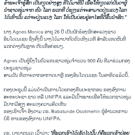
ຂ້າພະເຈົ້າຮູ້ສຶກ ເປັນກຽດຢ່າງສູງ ທີ່ໄດ້ມາທີ່ນີ້ ເພື່ອໃຫ້ກຽດແກ່ບັນດາຜູ້
ນໍາຊາວໜຸ່ມຈາກ ທົ່ວ ໂລກ ພວກທີ່ ບໍ່ພຽງ​ແຕ່ຈະສາມາດປ່ຽນແປງໂລກ​
ໄດ້ເທົ່ານັ້ນ ແຕ່ຈະປ່ຽນແປງ ໂລກ ໃຫ້ເປັນບ່ອນຢູ່ອາ​ໄສທີ່ດີຂຶ້ນນໍາ​ອີກ.”
ນາງ Agnes Monica ອາຍຸ 26 ປີ ເປັນນັກຮ້ອງນັກສະແດງຊາວ
ອິນໂດເນເຊຍ ຊຶ່ງຄັ້ງນີ້ ນາງ​ໄດ້ມາປາກົດຕົວເທິງເວທີ ສໍາລັບເຫດຜົນທີ່
ແຕກຕ່າງກັນຫຼາຍ ກັບ​ເທື່ອ​ກ່ອນໆ.
Agnes ເປັນຜູ້ນຶ່ງໃນຕົວແທນຊາວໜຸ່ມຈໍານວນ 900 ຄົນ ທີ່ມາຮ່ວມກອງ
ປະຊຸມຊາວໜຸ່ມ
ສາມວັນ ທີ່​ເກາະຕາກອາກາດບາຫຼີ ຂອງອິນໂດເນເຊຍ ​ໃນ​ອາທິດ​ແລ້ວ​ນີ້.
ກອງປະຊຸມນີ້ ​ແມ່ນດໍາເນີນການໂດຍກອງທຶນປະຊາກອນ ຂອງອົງການ
ສະຫະປະຊາ ຊາດ ຫລື UNFPA​ ແລະ​ມີ​ເປົ້າໝາຍ​ເພື່ອໃຫ້ພວກຊາວໜຸ່ມ
ມີປາກມີສຽງ ສະແດງຄວາມຄິດເຫັນ
ຂອງ​ເຂົາ​ເຈົ້າ ອິງ​ຕາມ ດຣ. Babatunde Osotimehin ຜູ້​ອໍານວຍ​ການ​
ບໍຣິ ຫານ​ຂອງ​ອົງການ UNFPA.
ດຣ. ບາບາຕຸນເດ ເວົ້າວ່າ
: “ທີ່ພວກເຮົາໄດ້ເຮັດໄປນັ້ນ ກໍຄືພວກເຮົາປ່ອຍ