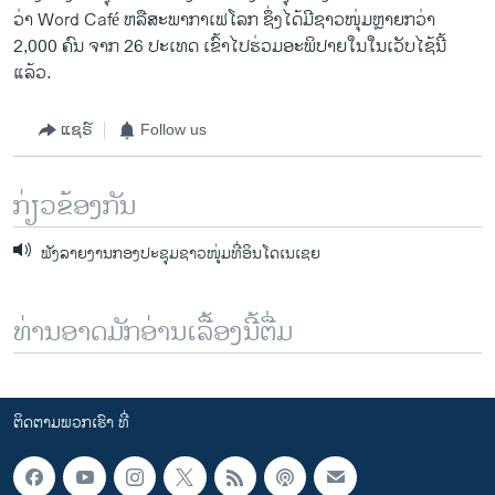
ວ່າ Word Café ຫລື​ສະພາກາ​ເຟ​ໂລກ ຊຶ່ງ​ໄດ້ມີຊາວໜຸ່ມຫຼາຍກວ່າ
2,000 ຄົນ ຈາກ 26 ປະເທດ ເຂົ້າ​ໄປຮ່ວມອະພິປາຍ​ໃນໃນເວັບໄຊ້ນີ້
ແລ້ວ.
ແຊຣ໌
Follow us
ກ່ຽວຂ້ອງກັນ
ຟັງລາຍງານກອງປະຊຸມຊາວໜຸ່ມທີ່ອິນໂດເນເຊຍ
ທ່ານອາດມັກອ່ານເລື້ອງນີ້ຕື່ມ
ຕິດຕາມພວກເຮົາ ທີ່