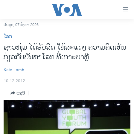
ລິ້ງ
ສຳຫລັບ
ເຂົ້າ
ວັນສຸກ, 07 ສິງຫາ 2026
ຫາ
ໂຮມເພຈ
ໂລກ
ຂ້າມ
ລາວ
ຊາວໜຸ່ມ ໄດ້ຮັບສິດ ໃຫ້ສະແດງ ຄວາມຄິດເຫັນ
ຂ້າມ
ອາເມຣິກາ
ກ່ຽວກັບບັນຫາໂລກ ທີ່ເກາະບາຫຼີ
ຂ້າມ
ໄປ
ການເລືອກຕັ້ງ ປະທານາທີບໍດີ ສະຫະລັດ 2024
ຫາ
Kate Lamb
ຂ່າວ​ຈີນ
ຊອກ
10,12,2012
ຄົ້ນ
ໂລກ
ແຊຣ໌
ເອເຊຍ
ອິດສະຫຼະພາບດ້ານການຂ່າວ
ຊີວິດຊາວລາວ
ຊຸມຊົນຊາວລາວ