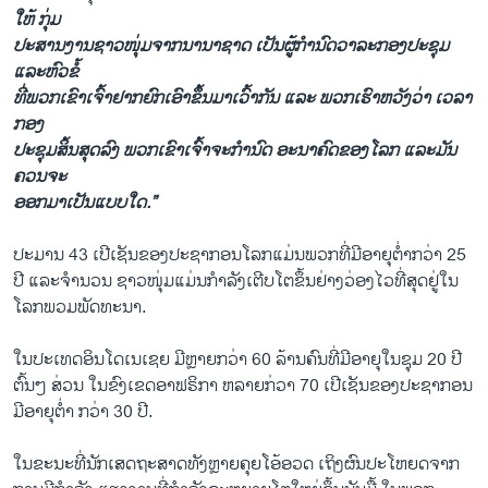
ໃຫ້ ກຸ່ມ
ປະສານງານຊາວໜຸ່ມຈາກນານາຊາດ ເປັນຜູ້ກໍານົດວາລະກອງປະຊຸມ
ແລະຫົວຂໍ້
ທີ່ພວກເຂົາ​ເຈົ້າ​ຢາ​ກຍົກເອົາຂຶ້ນມາເວົ້າກັນ ແລະ ພວກ​ເຮົາ​ຫວັງ​ວ່າ ເວລາ
ກອງ
ປະຊຸມສິ້ນສຸດລົງ ພວກເຂົາເຈົ້າຈະກໍານົດ ອະນາຄົດຂອງໂລກ ແລະມັນ
ຄວນຈະ
ອອກມາ​ເປັນແບບໃດ.”
ປະມານ 43 ເປີເຊັນຂອງປະຊາກອນໂລກແມ່ນພວກທີ່ມີອາຍຸຕໍ່າກວ່າ 25
ປີ ແລະຈໍານວນ ຊາວໜຸ່ມແມ່ນກໍາລັງເຕີບໂຕຂຶ້ນຢ່າງວ່ອງໄວທີ່ສຸດຢູ່ໃນ
ໂລກພວມພັດທະນາ.
ໃນປະເທດອິນໂດເນເຊຍ ມີຫຼາຍກວ່າ 60 ລ້ານຄົນທີ່ມີອາຍຸ​ໃນ​ຊຸມ 20 ປີ
ຕົ້ນໆ ສ່ວນ ໃນຂົງເຂດອາຟຣິກາ ຫລາຍ​ກ່ວາ 70 ເປີເຊັນຂອງປະຊາກອນ
ມີອາຍຸຕໍ່າ ກວ່າ 30 ປີ.
ໃນຂະນະທີ່ນັກເສດຖະສາດທັງຫຼາຍຄຸຍໂອ້ອວດ​ ເຖິງ​ຜົນ​ປະ​ໂຫຍ​ດຈາ​ກ