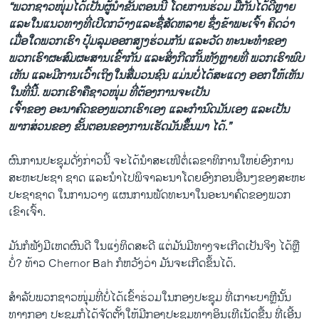
“ພວກຊາວໜຸ່ມໄດ້​ເປັນ​ຜູ້ນໍາຂັ້ນ​ຕອນນີ້ ໂດຍການຮ່ວມ ມືກັນໄດ້ດີຫຼາຍ ​
ແລະ​ໃນແນວທາງທີ່ເປີດກວ້າງແລະຊື່ສັດຫລາຍ ຊຶ່ງຂ້າພະເຈົ້າ ຄິດວ່າ
ເມື່ອໃດພວກເຮົາ ປຸ້ມລຸມອອກສຽງຮ່ວມກັນ ແລະວັດ ທະນະທໍາຂອງ
ພວກເຮົາຜະສົມຜະສານເຂົ້າກັນ ແລະສິ່ງກີດກັ້ນທັງຫຼາຍທີ່ ພວກເຮົາພົບ
ເຫັນ ແລະມີການເວົ້າ​ເຖິງໃນສື່ມວນຊົນ ​ແມ່ນບໍ່ໄດ້ສະແດງ ອອກ​ໃຫ້​ເຫັນ​
ໃນທີ່ນີ້. ພວກເຮົາຄືຊາວໜຸ່ມ ທີ່ຕ້ອງການຈະເປັນ
ເຈົ້າຂອງ ອະນາຄົດຂອງພວກເຮົາ​ເອງ ແລະກໍານົດມັນເອງ ແລະເປັນ
ພາກສ່ວນຂອງ ຂັ້ນຕອນຂອງການເຮັດມັນຂຶ້ນມາ ໄດ້.”
ຜົນການປະຊຸມດັ່ງກ່າວນີ້ ຈະໄດ້ນໍາສະເໜີຕໍ່ເລຂາທິການໃຫຍ່ອົງການ
ສະຫະປະຊາ ຊາດ ​ແລະ​ນໍາ​ໄປ​ພິຈາລະນາໂດຍອົງກອນອື່ນໆຂອງສະຫະ
ປະຊາຊາດ ໃນການວາງ ແຜນການພັດທະນາໃນອະນາຄົດຂອງພວກ
ເຂົາເຈົ້າ.
ມັນກໍຟັງມີເຫດຜົນດີ ໃນແງ່ທິດສະດີ ແຕ່ມັນມີທາງຈະເກີດເປັນຈິງ ໄດ້ຫຼື
ບໍ່? ທ້າວ Chernor Bah ກໍຫວັງວ່າ ມັນ​ຈະ​ເກີດ​ຂຶ້ນ​ໄດ້.
ສໍາລັບພວກຊາວໜຸ່ມທີ່ບໍ່ໄດ້ເຂົ້າຮ່ວມໃນກອງປະຊຸມ ທີ່ເກາະບາຫຼີນັ້ນ
ທາງກອງ ປະຊຸມກໍໄດ້ຈັດຕັ້ງໃຫ້ມີກອງປະຊຸມທາງອິນເທີເນັດຂື້ນ ທີ່ເອີ້ນ