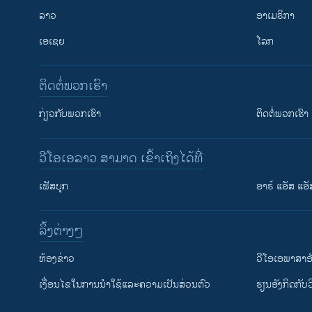
ລາວ
ອາເມຣິກາ
ເອເຊຍ
ໂລກ
ຕິດຕໍ່ພວກເຮົາ
ກ່ຽວກັບພວກເຮົາ
ຕິດຕໍ່ພວກເຮົາ
ວີໂອເອລາວ ສາມາດ ເຂົ້າເຖິງໄດ້ທີ່
ເຟັສບຸກ
ອາຣ໌ ແອັສ ແອັ
​ລິ້ງ​ຕ່າງໆ
ຕິດຕາມພວກເຮົາ ທີ່
​ຫ້ອງ​ຂ່າວ
ວີ​ໂອ​ເອ​ພາ​ສາ​ອ
​ເງື່ອນ​ໄຂ​ໃນ​ການ​ນຳ​ໃຊ້​ແລະຄວາມ​ເປັນ​ສ່​ວນ​ຕົວ
​ຮຽນ​ອັງ​ກິດ​ກັບ​
ພາສາຕ່າງໆ