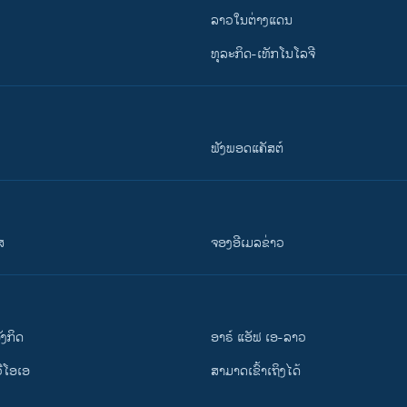
ລາວໃນຕ່າງແດນ
ທຸລະກິດ-ເທັກໂນໂລຈີ
ຟັງພອດແຄັສຕ໌
ສ
ຈອງອີເມລຂ່າວ
ັງ​ກິດ
ອາຣ໌ ແອັຟ ເອ-ລາວ
ວີ​ໂອ​ເອ
ສາມາດເຂົ້າເຖິງໄດ້