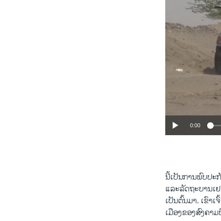
0:00
ນີ້​ເປັນ​ການ​ພົບ​ປະ​ກ
ແລະ​ລັດ​ຖະ​ບານ​ເຢ​
ເປັນ​ຕົ້ນ​ມາ. ເຂົາ​
ເມືອງຂອງສົງ​ຄາມ​ທີ່​