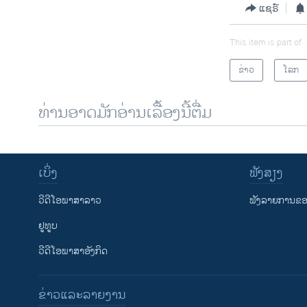
ແຊຣ໌
This item is part of
ຂ່າວ
ໂລກ
ທ່ານອາດມັກອ່ານເລື້ອງນີ້ຕື່ມ
ເບິ່ງ
ຟັງສຽງ
ວີດີໂອພາສາລາວ
ຟັງລາຍການຂອງ
ຢູທູບ
ວີດີໂອພາສາອັງກິດ
ຂ່າວແລະລາຍງານ