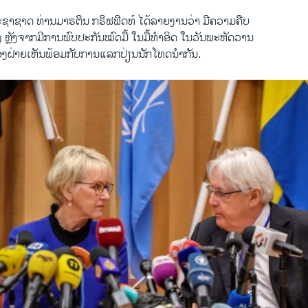
​ຊາ​ຊາດ ທ່ານ​ມາ​ຣ​ຕິນ ກ​ຣິ​ຟ​ຟິດ​ທ໌ ໄດ້​ລາຍ​ງານວ່າ ມີ​ຄວາມ​ຄືບ​
ງ ຫຼັງ​ຈາກມີ​ການພົບ​ປະ​ກັນ​ໝົດ​ມື້ ໃນ​ມື້ທຳ​ອິດ ໃນ​ວັນ​ພະ​ຫັດ​ວາ​ນ
​ສອງ​ຝ່າຍ​ເຫັນ​ພ້ອມ​ກັບ​ການ​ແລກ​ປ່ຽນ​ນັກ​ໂທດ​ນຳ​ກັນ.