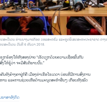
ະ​ເທດ​ສະ​ວີ​ເດນ ທ່ານ​ນາງ​ມາ​ຣ​ກັອ​ຕ ວອ​ລ​ສະ​ຕ​ຣົມ ແລະ​ທູດ​ພິ​ເສດ​ສະ​ຫະ​ປະ​ຊາ​ຊາດ ຕາງ
ະ​ເທດ​ສະ​ວີ​ເດນ ວັນ​ທີ 6 ທັນ​ວາ 2018.
ດ້​ຮຽກ​ຮ້ອງ​ໃຫ້​ທັງ​ສອງ​ຝ່າຍ “ເຮັດ​ວຽກ​ດ້ວ​ຍຄວາມ​ເຊື່ອ​ໝັ້ນກັນ
​ສົ່ງໃຫ້ຮູ້​ວ່າ ຈະ​ມີສັນ​ຕິ​ພາບນັ້ນ.”
​ສຳ​ຄັນ​ຍັງຄ້າງ​ຄາຢູ່​ກໍ​ຄື ເມືອງ​ທ່າ​ເຮືອ​ໂຮ​ເດ​ດາ ບ່ອນທີ່​ມີ​ການ​ສົ່ງການ
າ​ຫານ ແລະການຊ່ວຍ​ເຫືອດ້ານ​ມະ​ນຸດ​ສະ​ທຳອື່ນໆ ເກືອບ​ທັງ​ໝົດ
ັນ​ພາ​ສາ​ອັງ​ກິດ