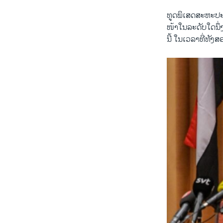
ທູດ​ພິ​ເສດ​ສະ​ຫະ​ປະ
ໜ້າໃນ​ລະ​ດັບ​ໃດ​ນຶ່
​ນີ້ ໃນເວ​ລາທີ່​ທັງ