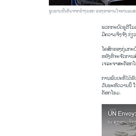
ຮູບ​ພາບທີ່​ເຫັນ​ຈາກ​ຂ້າງນອກ ຂອງ​ອາ​ຄານ​ໂຈ​ຮານ​ແນ​ສ​ເບ
ພວກ​ກະ​ບົ​ດ​ຮູ​ຕີ​ໃນ​ເ
ມີ​ຄວາມ​ຈິງ​ຈັງ ກ່ຽວ​
ໂຄ​ສົກຂອງ​ກຸ່ມ​ກະ​ບົ
ຫຍັງທີ່​ຈະ​ຈັດ​ການ​ສ
ເຈ​ລະ​ຈາ​ສະ​ຕັອກ​ໂຮ​ລ​ມ
ການ​ພົບ​ປະ​ທີ່​ໄດ້
​ວັນ​ພະ​ຫັດ​ວານ​ນີ
ຕັອກ​ໂຮມ.
by
ສຽງອາເມຣິກ