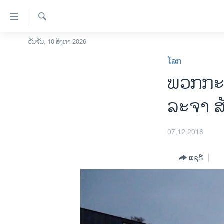
ລິ້ງ
ສຳຫລັບ
ເຂົ້າ
ຄົ້ນຫາ
ວັນຈັນ, 10 ສິງຫາ 2026
ໂຮມເພຈ
ຫາ
ໂລກ
ລາວ
ຂ້າມ
ພວກ​ກະ​ບົ
ຂ້າມ
ອາເມຣິກາ
ຂ້າມ
ການເລືອກຕັ້ງ ປະທານາທີບໍດີ ສະຫະລັດ
ລະ​ຈາ ​ສັ
ໄປ
2024
ຫາ
ຂ່າວ​ຈີນ
ຊອກ
07,12,2018
ຄົ້ນ
ໂລກ
ແຊຣ໌
ເອເຊຍ
ອິດສະຫຼະພາບດ້ານການຂ່າວ
ຊີວິດຊາວລາວ
ຊຸມຊົນຊາວລາວ