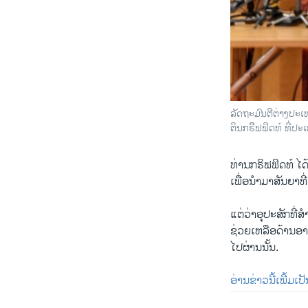
ລັດ​ຖະ​ມົນ​ຕີ​ຕ່າງ​ປ
ຕິນກ​ຣິິ​ຟຟິດ​ທ໌ ທີ່​ປ
ທ່ານກ​ຣິ​ຟ​ຟິດ​ທ໌ ໄ
ເພື່ອ​ນຳ​ມາ​ສັນ​ຍາ​ທີ່
ແຕ່​ວ່າ​ອຸ​ປະ​ສັກ​ທີ່
​ຊ່ວຍ​ເຫລືອ​ດ້ານອ
​ໄປ​ຜ່ານ​ນັ້ນ.
ອ່ານ​ຂ່າວ​ນີ້​ເພີ້ມ​ເປ