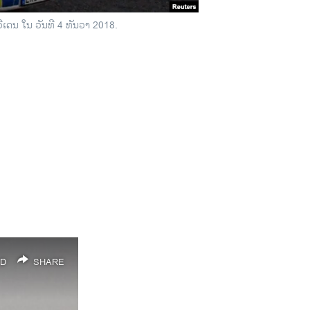
​ວີ​ເດນ ໃນ ວັນ​ທີ 4 ທັນ​ວາ 2018.
D
SHARE