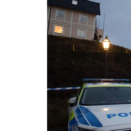
ວິທະຍາສາດ-ເທັກໂນໂລຈີ
ທຸລະກິດ
ພາສາອັງກິດ
ວີດີໂອ
ສຽງ
ລາຍການກະຈາຍສຽງ
ລາຍງານ