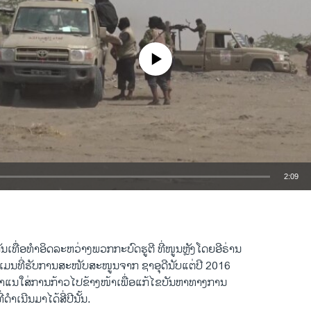
No media source currently available
2:09
EMBED
ັນ​ເທື່ອ​ທຳ​ອິດ​ລະ​ຫວ່າງ​ພວກ​ກະ​ບົດ​ຮູ​ຕີ ທີ່​ໜູນຫຼັງ​ໂດ​ຍອີ​ຣ່ານ
ເມນທີ່​ຮັບ​ການ​ສະ​ໜັບ​ສະ​ໜູນ​ຈາກ ຊາ​ອຸ​ດີນັບ​ແຕ່​ປີ 2016
ເຈົ້າ​ແນ​ໃສ່​ການ​ກ້າວໄປຂ້າງ​ໜ້າ​ເພື່ອ​ແກ້​ໄຂ​ບັນ​ຫາທາງການ​
ດຳ​ເນີນ​ມາໄດ້ສີ່​ປີນັ້ນ​.