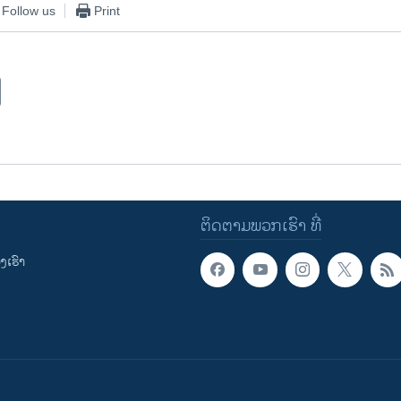
Follow us
Print
ຕິດຕາມພວກເຮົາ ທີ່
ເຮົາ