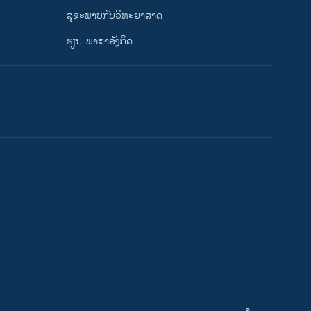
ສຸຂະພາບກັບວິທະຍາສາດ
ຮຽນ-ພາສາອັງກິດ