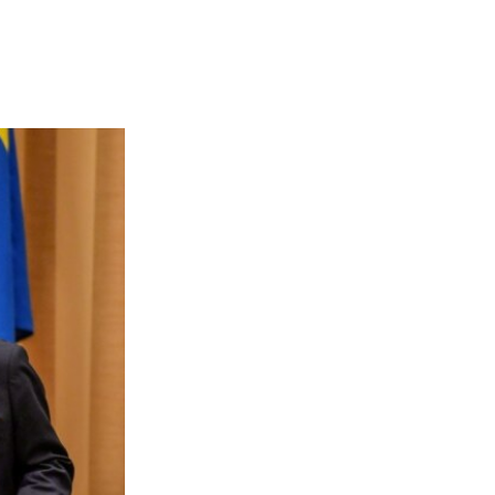
width
px