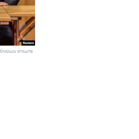
​ໜ້າເຢ​ເມນ ທ່ານມາ​ຣ​