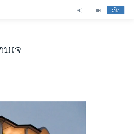
ສົດ
ານ​ເຈ​