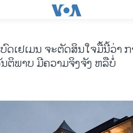
ດ​ເຢ​ເມນ ຈະ​ຕັດ​ສິນ​ໃຈມື້​ນີ້​ວ່າ ​ກ
ນ​ຕິ​ພາບ ​ມີຄວາມ​ຈິງ​ຈັງ​ ຫລືບໍ່