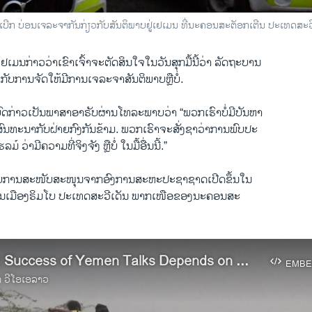
ີກ ບ່ອນ​ເຈ​ລະ​ຈາ​ກັນ​ກ່ຽວ​ກັບ​ສັນ​ຕິ​ພາບ​ຢູ່​ເຢເມນ ​ທີ່ນະຄອນສະ​ຕັອກ​ເຕີນ ປະ​ເທດ​ສະ
ຢ​ເມນ​ກ່າວ​ວ່າ​ເຂົ​າ​ເຈົ້າ​ຈະ​ຕັດ​ສິນ​ໃຈ​ໃນ​ວັນ​ສຸກ​ມື້​ນີ້ວ່າ ລັດ​ຖະ​ບານ​
ກັບການ​ຈັດ​ໃຫ້​ມີ​ການ​ເຈ​ລະ​ຈາ​ສັນ​ຕິ​ພາບ​ຫຼື​ບໍ່.
ດ​ກ່າວ​ເປັນ​ພາ​ສາ​ອາ​ຣັບ​ຜ່ານ​ໂທ​ລະ​ພາບ​ວ່າ “ພວກ​ເຮົາ​ບໍ່ມີ​ບັນ​ຫາ​
ົນ​ທະ​ນາ​ກັ​ບ​ຝ່າຍ​ກົງ​ກັນ​ຂ້າມ. ພວກ​ເຮົາ​ຈະ​ສັ່ງ​ຊາ​ວ່າ​ການ​ພົບ​ປະ​
໌ ວ່າ​ມີ​ຄວາມ​ທີ່​ຈິງ​ຈັງ ​ຫຼື​ບໍ່ ໃນມື້​ອື່ນ​ນີ້.”
​ຮັບ​ການ​ສະ​ໜັບ​ສະ​ໜຸນຈາກ​ອົງ​ການສະ​ຫະ​ປະ​ຊາ​ຊາດເປີດ​ຂຶ້ນ​ໃນ
້ ໃນ​ເມືອງ​ຣິມ​ໂບ ປະເທດ​ສະ​ວີ​ເດັນ ພາກ​ເໜືອ​ຂອງ​ນະ​ຄອນ​ສະ​
UN Envoy: Success of Yemen Talks Depends on Warring Sides
EMBE
າ ວີໂອເອລາວ