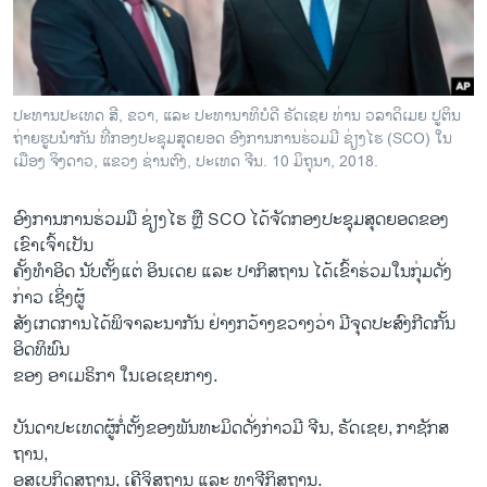
ວິທະຍາສາດ-ເທັກໂນໂລຈີ
ທຸລະກິດ
ພາສາອັງກິດ
ປະທານປະເທດ ສີ, ຂວາ, ແລະ ປະທານາທິບໍດີ ຣັດເຊຍ ທ່ານ ວລາດິເມຍ ປູຕິນ
ວີດີໂອ
ຖ່າຍຮູບນຳກັນ ທີ່ກອງປະຊຸມສຸດຍອດ ອົງການການຮ່ວມມີ ຊ່ຽງໄຮ (SCO) ໃນ
ເມືອງ ຈິງດາວ, ແຂວງ ຊ່ານຕົງ, ປະເທດ ຈີນ. 10 ມິຖຸນາ, 2018.
ສຽງ
ອົງການການຮ່ວມມື ຊ່ຽງໄຮ ຫຼື SCO ໄດ້ຈັດກອງປະຊຸມສຸດຍອດຂອງ
ລາຍການກະຈາຍສຽງ
ຕິດຕາມພວກເຮົາ ທີ່
ເຂົາເຈົ້າເປັນ
ລາຍງານ
ຄັ້ງທຳອິດ ນັບຕັ້ງແຕ່ ອິນເດຍ ແລະ ປາກິສຖານ ໄດ້ເຂົ້າຮ່ວມໃນກຸ່ມດັ່ງ
ກ່າວ ເຊິ່ງຜູ້
ສັງເກດການໄດ້ພິຈາລະນາກັນ ຢ່າງກວ້າງຂວາງວ່າ ມີຈຸດປະສົງກີດກັ້ນ
ພາສາຕ່າງໆ
ອິດທິພົນ
ຂອງ ອາເມຣິກາ ໃນເອເຊຍກາງ.
ບັນດາປະເທດຜູ້ກໍ່ຕັ້ງຂອງພັນທະມິດດັ່ງກ່າວມີ ຈີນ, ຣັດເຊຍ, ກາຊັກສ
ຖານ,
ອຸສເບກິດສຖານ, ເຄີຈິສຖານ ແລະ ທາຈີກິສຖານ.