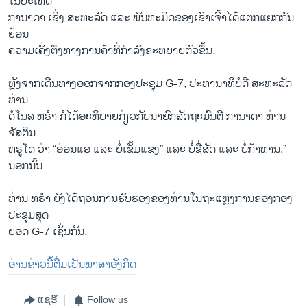
ໃນປະເທດ
ການາດາ ເຊິ່ງ ສະຫະລັດ ແລະ ພັນທະມິດຂອງເຂົາເຈົ້າໄດ້ແຕກແຍກກັນ
ຍ້ອນ
ຄວາມເຄັ່ງຕຶງທາງການຄ້າທີ່ກຳລັງຂະຫຍາຍຕົວຂຶ້ນ.
ຫຼັງຈາກເດີນທາງອອກຈາກກອງປະຊຸມ G-7, ປະທານາທິບໍດີ ສະຫະລັດ
ທ່ານ
ດໍໂນລ ທຣຳ ກໍໄດ້ອະທິບາຍກ່ຽວກັບນາຍົກລັດຖະມົນຕີ ການາດາ ທ່ານ
ຈັສຕິນ
ທຣູໂດ ວ່າ “ອ່ອນແອ ແລະ ບໍ່ເຂັ້ມແຂງ” ແລະ ບໍ່ຊື່ສັດ ແລະ ບໍ່ກ້າຫານ.”
ນອກນັ້ນ
ທ່ານ ທຣຳ ຍັງໄດ້ຖອນການຮັບຮອງຂອງທ່ານໃນຖະແຫຼງການຂອງກອງ
ປະຊຸມສຸດ
ຍອດ G-7 ເຊັ່ນກັນ.
ອ່ານຂ່າວນີ້ຕື່ມເປັນພາສາອັງກິດ
ແຊຣ໌
Follow us