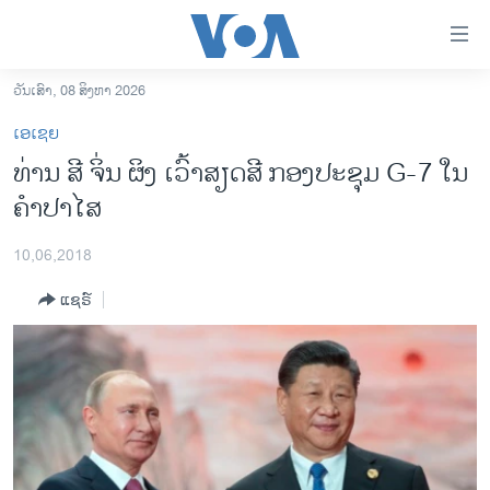
ລິ້ງ
ສຳຫລັບ
ເຂົ້າ
ວັນເສົາ, 08 ສິງຫາ 2026
ຫາ
ໂຮມເພຈ
ເອເຊຍ
ຂ້າມ
ລາວ
ທ່ານ ສີ ຈິ່ນ ຜິງ ເວົ້າສຽດສີ ກອງປະຊຸມ G-7 ໃນ
ຂ້າມ
ອາເມຣິກາ
ຄຳປາໄສ
ຂ້າມ
ໄປ
ການເລືອກຕັ້ງ ປະທານາທີບໍດີ ສະຫະລັດ 2024
ຫາ
10,06,2018
ຂ່າວ​ຈີນ
ຊອກ
ແຊຣ໌
ຄົ້ນ
ໂລກ
ເອເຊຍ
ອິດສະຫຼະພາບດ້ານການຂ່າວ
ຊີວິດຊາວລາວ
ຊຸມຊົນຊາວລາວ