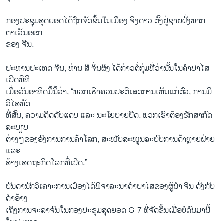
ກອງປະຊຸມສຸດຍອດໄດ້ຖືກຈັດຂຶ້ນໃນເມືອງ ຈິງດາວ ຕັ້ງຢູ່ຊາຍຝັ່ງພາກ
ຕາເວັນອອກ
ຂອງ ຈີນ.
ປະທານປະເທດ ຈີນ, ທ່ານ ສີ ຈິ່ນຜິງ ໄດ້ກ່າວຕໍ່ກຸ່ມທີ່ວ່ານັ້ນໃນຄຳປາໄສ
ເປີດພິທີ
ເມື່ອວັນອາທິດມື້ນີ້ວ່າ, “ພວກເຮົາຄວນປະຕິເສດການເຫັນແກ່ຕົວ, ການມີ
ວິໄສທັດ
ທີ່ສັ້ນ, ຄວາມຄິດຄັບແຄບ ແລະ ນະໂຍບາຍປິດ. ພວກເຮົາຕ້ອງຮັກສາກົດ
ລະບຽບ
ຕ່າງໆຂອງອົງການການຄ້າໂລກ, ສະໜັບສະໜູນລະບົບການຄ້າຫຼາຍຝ່າຍ
ແລະ
ສ້າງເສດຖະກິດໂລກທີ່ເປີດ.”
ບັນດານັກວິເຄາະການເມືອງໄດ້ພິຈາລະນາຄຳປາໄສຂອງຜູ້ນຳ ຈີນ ດັ່ງກັບ
ຄຳອ້າງ
ເຖິງການຈະລາຈົນໃນກອງປະຊຸມສຸດຍອດ G-7 ທີ່ຈັດຂຶ້ນເມື່ອບໍ່ດົນມານີ້