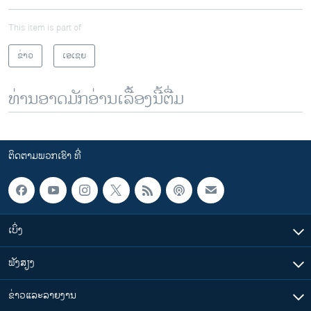
This item is part of
ຂ່າວ
ເອເຊຍ
ທ່ານອາດມັກອ່ານເລື້ອງນີ້ຕື່ມ
ຕິດຕາມພວກເຮົາ ທີ່
ເບິ່ງ
ຟັງສຽງ
ຂ່າວແລະລາຍງານ