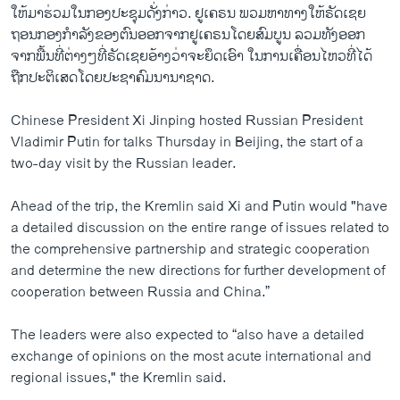
ໃຫ້ມາຮ່ວມໃນກອງປະຊຸມດັ່ງກ່າວ. ຢູເຄຣນ ພວມຫາທາງໃຫ້ຣັດເຊຍ
ຖອນກອງກຳລັງຂອງຕົນອອກຈາກຢູເຄຣນໂດຍສົມບູນ ລວມທັງອອກ
ຈາກພື້ນທີ່ຕ່າງໆທີ່ຣັດເຊຍອ້າງວ່າຈະຍຶດເອົາ ໃນການເຄື່ອນໄຫວທີ່ໄດ້
ຖືກປະຕິເສດໂດຍປະຊາຄົມນານາຊາດ.
Chinese President Xi Jinping hosted Russian President
Vladimir Putin for talks Thursday in Beijing, the start of a
two-day visit by the Russian leader.
Ahead of the trip, the Kremlin said Xi and Putin would "have
a detailed discussion on the entire range of issues related to
the comprehensive partnership and strategic cooperation
and determine the new directions for further development of
cooperation between Russia and China.”
The leaders were also expected to “also have a detailed
exchange of opinions on the most acute international and
regional issues," the Kremlin said.