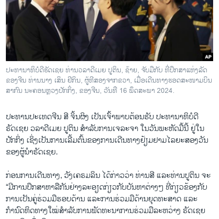
ວິທະຍາສາດ-ເທັກໂນໂລຈີ
ທຸລະກິດ
ພາສາອັງກິດ
ວີດີໂອ
ປະທານາທິບໍດີຮັດເຊຍ ທ່ານວລາດີເມຍ ປູຕິນ, ຊ້າຍ, ຈັບມືກັບ ທີ່ປຶກສາແຫ່ງລັດ
ສຽງ
ຂອງຈີນ ທ່ານນາງ ເສິນ ຢີກິນ, ຜູ້ທີສອງຈາກຂວາ, ເມື່ອເດີນທາງຮອດສະໜາມບິນ
ສາກົນ ນະຄອນຫຼວງປັກກິ່ງ, ຂອງຈີນ, ວັນທ່ີ 16 ພຶດສະພາ 2024.
ລາຍການກະຈາຍສຽງ
ຕິດຕາມພວກເຮົາ ທີ່
ລາຍງານ
ປະທານປະເທດຈີນ ສີ ຈິ້ນຜິງ ເປັນເຈົ້າພາບຕ້ອນຮັບ ປະທານາທິບໍດີ
ຣັດເຊຍ ວລາດີເມຍ ປູຕິນ ສຳລັບການເຈລະຈາ ໃນວັນພະຫັດມື້ນີ້ ຢູ່ໃນ
ປັກກິ່ງ ເຊິ່ງເປັນການເລີ້ມຕົ້ນຂອງການເດີນທາງຢ້ຽມຢາມໄລຍະສອງວັນ
ພາສາຕ່າງໆ
ຂອງຜູ້ນຳຣັດເຊຍ.
ກ່ອນການເດີນທາງ, ວັງເຄຣມລິນ ໄດ້ກ່າວວ່າ ທ່ານສີ ແລະທ່ານປູຕິນ ຈະ
“ມີການປຶກສາຫາລືກັນຢ່າງລະອຽດກ່ຽວກັບບັນຫາຕ່າງໆ ທີ່ກ່ຽວຂ້ອງກັບ
ການເປັນຄູ່ຮ່ວມມືຮອບດ້ານ ແລະການຮ່ວມມືດ້ານຍຸດທະສາດ ແລະ
ກຳນົດທິດທາງໃໝ່ສຳລັບການພັດທະນາການຮ່ວມມືລະຫວ່າງ ຣັດເຊຍ