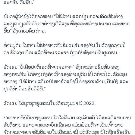
ແລະຈີນ ຕື່ມອີກ.”
ບັນດາຜູ້ນຳຍັງໄດ້ຄາດໝາຍ “ໃຫ້ມີການແລກປ່ຽນຄວາມຄິດເຫັນຢ່າງ
ລະອຽດ ກ່ຽວກັບບັນຫາຕ່າງໆທີ່ລໍ່ແຫຼມທີ່ສຸດລະຫວ່າງປະເທດ ແລະພາກ
ພື້ນ” ວັງເຄຣມລິນ ກ່າວ.
ທ່ານປູຕິນ ໃນການໃຫ້ສຳພາດກັບສື່ມວນຊົນຂອງຈີນ ໃນວັດພຸດວານນີ້
ວ່າ ຣັດເຊຍ ພ້ອມແລ້ວທີ່ຈະເຈລະຈາ ກ່ຽວກັບສົງຄາມໃນຢູເຄຣນ.
ຣັດເຊຍ “ບໍ່ເຄີຍປະຕິເສດທີ່ຈະເຈລະຈາ” ອົງການຂ່າວຊິນຫົວ ຂອງ
ທາງການຈີນ ໄດ້ອ້າງເຖິງຄຳເວົ້າຂອງທ່ານປູຕິນ ທີ່ໄດ້ກ່າວໄວ້. ຣັດເຊຍ
ຫາທາງ “ໃຫ້ມີການແກ້ໄຂບັນຫາຂັດແຍ້ງນີ້ ຢ່າງຮອບດ້ານ, ຍືນຍົງ ແລະ
ຢຸດຕິທຳດ້ວຍສັນຕິວິທີ.”
ຣັດເຊຍ ໄດ້ບຸກລຸກຢູເຄຣນໃນເດືອນກຸມພາ ປີ 2022.
ປະທານາທິບໍດີຂອງຢູເຄຣນ ໂວໂລດີເມຍ ເຊເລັນສກີ ໄດ້ສະເໜີແຜນການ
ສັນຕິພາບ ແລະປະເທດສະວິດເຊີແລນ ແມ່ນພ້ອມທີ່ຈະເປັນເຈົ້າພາບ
ຈັດການເຈລະຈາສັນຕິພາບໃນເດືອນໜ້ານີ້ ແຕ່ຣັດເຊຍ ບໍ່ໄດ້ຖືກເຊື້ອເຊີນ