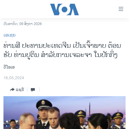
ລິ້ງ
ສຳຫລັບ
ເຂົ້າ
ວັນອາທິດ, 09 ສິງຫາ 2026
ຫາ
ໂຮມເພຈ
ເອເຊຍ
ຂ້າມ
ລາວ
ທ່ານສີ ປະທານປະເທດຈີນ ເປັນເຈົ້າພາບ ຕ້ອນ
ຂ້າມ
ອາເມຣິກາ
ຮັບ ທ່ານປູຕິນ ສຳລັບການເຈລະຈາ ໃນປັກກິ່ງ
ຂ້າມ
ໄປ
ການເລືອກຕັ້ງ ປະທານາທີບໍດີ ສະຫະລັດ 2024
ຫາ
ວີໂອເອ
ຂ່າວ​ຈີນ
ຊອກ
16,05,2024
ຄົ້ນ
ໂລກ
ແຊຣ໌
ເອເຊຍ
ອິດສະຫຼະພາບດ້ານການຂ່າວ
ຊີວິດຊາວລາວ
ຊຸມຊົນຊາວລາວ