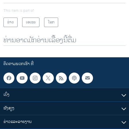
This item is part of
ຂ່າວ
ເອເຊຍ
ໂລກ
ທ່ານອາດມັກອ່ານເລື້ອງນີ້ຕື່ມ
ຕິດຕາມພວກເຮົາ ທີ່
ເບິ່ງ
ຟັງສຽງ
ຂ່າວແລະລາຍງານ