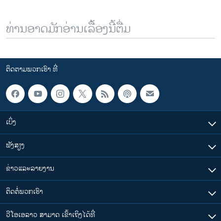
ທ່ານອາດມັກອ່ານເລື້ອງນີ້ຕື່ມ
ຕິດຕາມພວກເຮົາ ທີ່
ເບິ່ງ
ຟັງສຽງ
ຂ່າວແລະລາຍງານ
ຕິດຕໍ່ພວກເຮົາ
ວີໂອເອລາວ ສາມາດ ເຂົ້າເຖິງໄດ້ທີ່