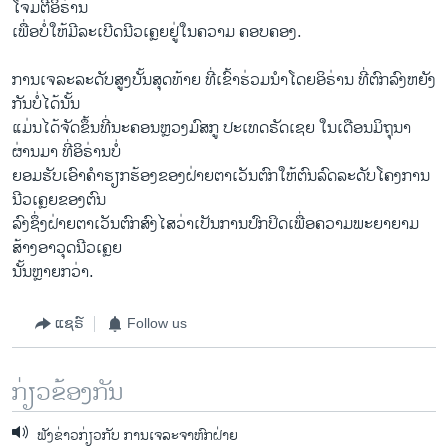
ໂຈມຕີອິຣ່ານ
ເພື່ອບໍ່ໃຫ້ມີລະເບີດນີວເຄຼຍຢູ່ໃນຄວາມ ຄອບຄອງ.
ການເຈລະລະດັບສູງບັ້ນສຸດທ້າຍ ທີ່ເຂົ້າຮ່ວມນໍາໂດຍອິຣ່ານ ທີ່ຕົກລົງຫຍັງ
ກັນບໍ່ໄດ້ນັ້ນ
ແມ່ນໄດ້ຈັດຂຶ້ນທີ່ນະຄອນຫຼວງມົສກູ ປະເທດຣັດເຊຍ ໃນເດືອນມິຖຸນາ
ຜ່ານມາ ທີ່ອິຣ່ານບໍ່
ຍອມຮັບເອົາຄໍາຮຽກຮ້ອງຂອງຝ່າຍຕາເວັນຕົກໃຫ້ຕົນລົດລະດັບໂຄງການ
ນີວເຄຼຍຂອງຕົນ
ລົງຊຶ່ງຝ່າຍຕາເວັນຕົກສົງໄສວ່າເປັນການປົກປິດເພື່ອຄວາມພະຍາຍາມ
ສ້າງອາວຸດນີວເຄຼຍ
ນັ້ນຫຼາຍກວ່າ.
ແຊຣ໌
Follow us
ກ່ຽວຂ້ອງກັນ
ຟັງຂ່າວກ່ຽວກັບ ການເຈລະຈາຫົກຝ່າຍ