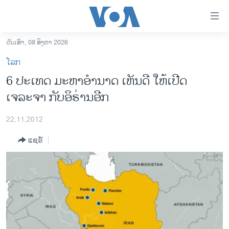
ລິ້ງ
ສຳຫລັບ
ເຂົ້າ
ວັນເສົາ, 08 ສິງຫາ 2026
ຫາ
ໂຮມເພຈ
ໂລກ
ຂ້າມ
ລາວ
6 ປະເທດ ມະຫາອຳນາດ ເຫັນດີ ໃຫ້ເປີດ
ຂ້າມ
ອາເມຣິກາ
ເຈລະຈາ ກັບອິຣ່ານອີກ
ຂ້າມ
ໄປ
ການເລືອກຕັ້ງ ປະທານາທີບໍດີ ສະຫະລັດ 2024
ຫາ
22,11,2012
ຂ່າວ​ຈີນ
ຊອກ
ແຊຣ໌
ຄົ້ນ
ໂລກ
ເອເຊຍ
ອິດສະຫຼະພາບດ້ານການຂ່າວ
ຊີວິດຊາວລາວ
ຊຸມຊົນຊາວລາວ