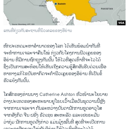
ວິທະຍາສາດ-ເທັກໂນໂລຈີ
ທຸລະກິດ
ພາສາອັງກິດ
ແຜນທີ່ກ່ຽວກັບສະຖານທີ່ນິວເຄລຍຂອງອີຣ່ານ
ວີດີໂອ
ຫົກປະເທດມະຫາອໍານາດຂອງໂລກ ໄດ້ເຫັນພ້ອມນຳກັນທີ່
ສຽງ
ຈະທຳການເຈລະຈາຄືນໃໝ່ ກ່ຽວກັບໂຄງການນີວເຄຼຍຂອງ
ລາຍການກະຈາຍສຽງ
ອິຣ່ານ ທີ່ມີການຖົກຖຽງກັນນັ້ນ ໃຫ້ໄວທີ່ສຸດເທົ່າທີ່ຈະໄວໄດ້
ຕິດຕາມພວກເຮົາ ທີ່
ຊຶ່ງເປັນການສະທ້ອນໃຫ້ເຫັນເຖິງຄວາມຮູ້ສຶກອັນຮີບດ່ວນເພື່ອ
ລາຍງານ
ຫາທາງແກ້ໄຂບັນຫາກິດຈະກໍານີວເຄຼຍຂອງອິຣ່ານ ທີ່ເປັນຂໍ້
ຂັດແຍ້ງກັນນັ້ນ.
ພາສາຕ່າງໆ
ໂຄສົກຂອງທ່ານນາງ Catherine Ashton ຫົວໜ້ານະໂຍບາຍ
ຕ່າງປະເທດຂອງສະຫະພາບຢູໂຣບເວົ້າເມື່ອວັນພຸດວານນີ້ຫຼັງ
ຈາກການເຈລະຈາ ກັນລະຫວ່າງບັນດານັກການທູດອາວຸໂສ
ຈາກອັງກິດ ຈີນ ຝຣັ່ງ ຣັດເຊຍ ສະຫະລັດ ແລະເຢຍຣະມັນ
ວ່າກຸ່ມ ນັກການທູດດັ່ງກ່າວ ແມ່ນມຸ້ງໝັ້ນທີ່ ສຸດທີ່ຈະເປີດການ