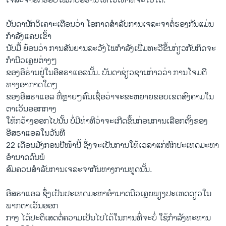
ເຈລະຈາອີກຮອບໃໝ່ກັບອິຣ່ານໃຫ້ໄວເທົ່າທີ່ຈະໄວໄດ້.
ບັນດານັກວິເຄາະເຕືອນວ່າ ໂອກາດສໍາລັບການເຈລະຈາຕໍ່ຮອງກັນແມ່ນ
ກໍາລັງແຄບເຂົ້າ
ນັບມື້ ຍ້ອນວ່າ ການສັນຍານລະວັງໄພກໍາລັງເພີ່ມທະວີຂຶ້ນກ່ຽວກັບກິດຈະ
ກໍານີວເຄຼຍຕ່າງໆ
ຂອງອິຣ່ານຢູ່ໃນອີສຣາແອລນັ້ນ. ບັນດາຊ່ຽວຊານກ່າວວ່າ ການໂຈມຕີ
ທາງອາກາດໃດໆ
ຂອງອີສຣາແອລ ທີ່ຫຼາຍໆຄົນເຊື່ອວ່າຈະຂະຫຍາຍຂອບເຂດສົງຄາມໃນ
ຕາເວັນອອກກາງ
ໃຫ້ກວ້າງອອກໄປນັ້ນ ບໍ່ມີທ່າທີວ່າຈະເກີດຂຶ້ນກ່ອນການເລືອກຕັ້ງຂອງ
ອີສຣາແອລໃນວັນທີ
22 ເດືອນມັງກອນປີໜ້ານີ້ ຊຶ່ງຈະເປັນການໃຫ້ເວລາແກ່ຫົກປະເທດມະຫາ
ອໍານາດດົນພໍ
ສົມຄວນສໍາລັບການເຈລະຈາກັນທາງການທູດນັ້ນ.
ອີສຣາແອລ ຊຶ່ງເປັນປະເທດມະຫາອໍານາດນີວເຄຼຍພຽງປະເທດດຽວໃນ
ພາກຕາເວັນອອກ
ກາງ ໄດ້ປະຕິເສດຕໍ່ຄວາມເປັນໄປໄດ້ໃນການທີ່ຈະບໍ່ ໃຊ້ກໍາລັງທະຫານ