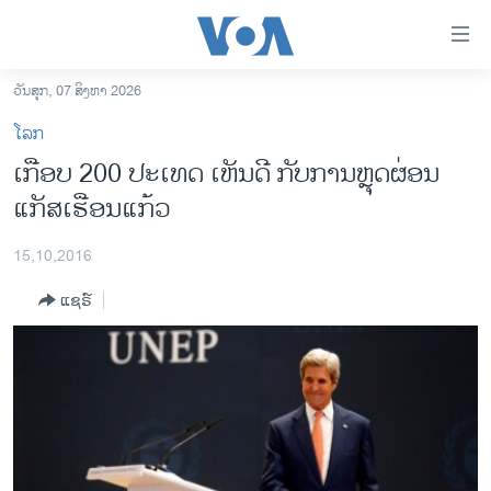
ລິ້ງ
ສຳຫລັບ
ເຂົ້າ
ວັນສຸກ, 07 ສິງຫາ 2026
ຫາ
ໂຮມເພຈ
ໂລກ
ຂ້າມ
ລາວ
ເກືອບ 200 ປະເທດ ເຫັນດີ ກັບການຫຼຸດຜ່ອນ
ຂ້າມ
ອາເມຣິກາ
ແກັສເຮືອນແກ້ວ
ຂ້າມ
ໄປ
ການເລືອກຕັ້ງ ປະທານາທີບໍດີ ສະຫະລັດ 2024
ຫາ
15,10,2016
ຂ່າວ​ຈີນ
ຊອກ
ແຊຣ໌
ຄົ້ນ
ໂລກ
ເອເຊຍ
ອິດສະຫຼະພາບດ້ານການຂ່າວ
ຊີວິດຊາວລາວ
ຊຸມຊົນຊາວລາວ