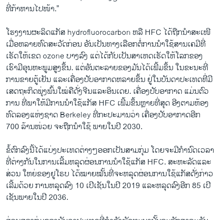
ທີ່​ກ້າຫານ​ໄປ​ໜ້າ.”
​ໂຮ​ງງານຜະລິດ​ແກັສ hydrofluorocarbon ຫລື HFC ​ໄດ້​ຖືກ​ນຳ​ສະ​ເໜີ​
ເມື່ອ​ຫລາຍ​ທົດ​ສະ​ວັດ​ກ່ອນ ອັນ​ເປັນ​ທາງ​ເລືອກຕໍ່​ການ​ນຳ​ໃຊ້​ສານ​ເຄມີທີ່​
ເຮັດ​ໃຫ້​ເຂດ ozone ບາງ​ລົງ ​ແຕ່​ໄດ້​ກັບເປັນສາ​ເຫດເຮັດ​ໃຫ້ໂລກຂອງ​
ເຮົາ​ມີ​ອຸນຫະພູມ​ສູງ​ຂຶ້ນ. ແຕ່ອັນຕະລາຍ​ຂອງ​ມັນ​ໄດ້​ເພີ້​ມຂຶ້ນ ​ໃນ​ຂະນະ​ທີ່​
ການ​ຂາຍ​ຕູ້​ເຢັນ ​ແລະ​ເຄື່ອງປັບ​ອາກາດຫລາຍ​ຂຶ້ນ ​ຢູ່ໃນ​ບັນດາ​ປະ​ເທດ​ທີ່​ມີ​
ເສດຖະກິດ​ພຸ່ງ​ພົ້ນ​ໃໝ່ຄື​ດັ່ງ​ຈີນ​ແລະ​ອິນ​ເດຍ. ​ເຄື່ອງ​ປັບ​ອາກາດ​ ແມ່ນ​ຕົວ
ການ ​ທີ່​ພາ​ໃຫ້​ມີ​ການ​ນຳ​ໃຊ້​ແກັສ HFC ​ເພີ້ມຂຶ້ນຫຼາຍທີ່​ສຸດ ອີງ​ຕາມ​ຫ້ອງ​
ທົດ​ລອງ​ແຫ່ງ​ຊາດ Berkeley ທີ່ກະ​ປະມານ​ວ່າ ​ເຄື່ອງປັບ​ອາກາດ​ອີກ
700 ລ້ານໜ່ວຍ​ ຈະ​ຖືກນຳ​ໃຊ້​ ພາຍໃນ​ປີ 2030.
ຂໍ້​ຕົກລົງນີ້ໄດ້​ແບ່ງປະ​ເທດ​ຕ່າງໆ​ອອກ​ເປັນ​ສາມ​ກຸ່ມ ​ໂດຍ​ຈະ​ມີ​ກຳນົດ​ເວລາ
ທີ່​ຕ່າງ​ກັນ​ໃນ​ການ​ເລີ້ມ​ຫລຸດຜ່ອນການ​ນຳ​ໃຊ້​ແກັສ HFC. ສະຫະລັດ​ແລະ
ສ່ວນ ໃຫຍ່ຂອງຢູ​ໂຣບ ​ໄດ້ໝາຍໝັ້ນ​ທີ່​ຈະ​ຫລຸດຜ່ອນ​ການ​ໃຊ້​ແກັສດັ່ງກ່າວ​
ເລີ້ມ​ດ້ວຍ ການ​ຫລຸດ​ລົງ 10 ​ເປີ​ເຊັນ​ໃນ​ປີ 2019 ​ແລະ​ຫລຸດ​ລົງ​ອີກ 85 ​ເປີ​
ເຊັນພາຍ​ໃນ​ປີ 2036.