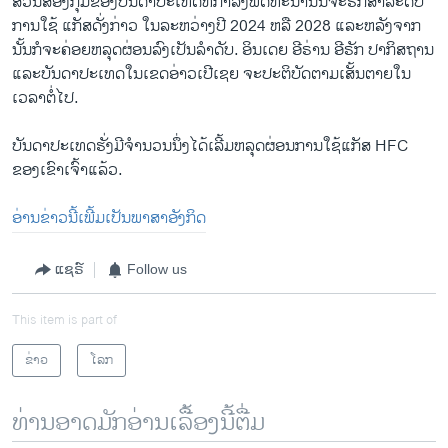
ສ່ວນສອງ​ກຸ່ມ​ຂອງບັນດາ​ປະ​ເທດ​ທີ່​ກຳລັງ​ພັດທະນາ​ນັ້ນຈະ​ຮັກສາ​ລະດັບ​
ການໃຊ້ ​ແກັສ​ດັ່ງກ່າວ ໃນ​ລະຫວ່າງ​ປີ 2024 ຫລື 2028​ ​ແລະ​ຫລັງ​ຈາກ​
ນັ້ນກໍ​ຈະ​ຄ່ອຍ​ຫລຸດຜ່ອນ​ລົງ​ເປັນລຳດັບ​. ອິນ​ເດຍ ອີຣ່ານ ອີຣັກ ປາ​ກິ​ສຖານ
​ແລະ​ບັນດາ​ປະ​ເທດ​ໃນ​ເຂດ​ອ່າວ​ເປີ​ເຊຍ ຈະ​ປະຕິບັດ​ຕາມເສັ້ນຕາຍ​ໃນ​
ເວລາ​ຕໍ່​ໄປ.
ບັນ​ດາ​ປະ​ເ​ທດ​ຮັ່ງມີ​ຈຳນວນນຶ່ງ​ໄດ້​ເລີ້ມ​ຫລຸດຜ່ອນ​ການ​ໃຊ້​ແກັສ HFC
ຂອງ​ເຂົາ​ເຈົ້າ​ແລ້ວ.
ອ່ານຂ່າວນີ້ເພີ້ມເປັນພາສາອັງກິດ
ແຊຣ໌
Follow us
This item is part of
ຂ່າວ
ໂລກ
ທ່ານອາດມັກອ່ານເລື້ອງນີ້ຕື່ມ