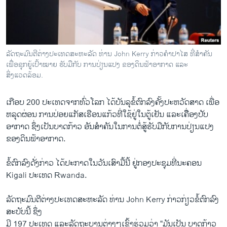
ວິທະຍາສາດ-ເທັກໂນໂລຈີ
ທຸລະກິດ
ພາສາອັງກິດ
ລັດຖະມົນຕີຕ່າງປະເທດສະຫະລັດ ທ່ານ John Kerry ກ່າວຄຳປາໄສ ທີ່ສຳຄັນ
ວີດີໂອ
ເພື່ອຊຸກຍູ້ເປົ້າໝາຍ ຮັບມືກັບ ການປ່ຽນແປງ ຂອງດິນຟ້າອາກາດ ແລະ
ສິ່ງແວດລ້ອມ.
ສຽງ
ເກືອບ 200 ປະ​ເທດຈາກ​ທົ່ວ​ໂລກ​ ໄດ້​ບັນລຸ​ຂໍ້​ຕົກລົງ​ຄັ້ງ​ປະຫວັດສາດ ​ເພື່ອ​
ລາຍການກະຈາຍສຽງ
ຕິດຕາມພວກເຮົາ ທີ່
ຫລຸດ​ຜ່ອນ ການ​ປ່ອຍ​ແກັສ​ເຮືອນ​ແກ້ວທີ່​ໃຊ້​ຢູ່ໃນ​ຕູ້​ເຢັນ ແລະເຄຶື່ອງປັບ​
ລາຍງານ
ອາກາດ ຊຶ່ງ​ເປັນ​ບາດກ້າວ​ ອັນ​ສຳຄັນໃນ​ການ​ຕໍ່ສູ້​ຮັບ​ມື​ກັບການ​ປ່ຽນ​ແປງ
ຂອງ​ດິນ​ຟ້າ​ອາກາດ.
ພາສາຕ່າງໆ
ຂໍ້​ຕົກລົງດັ່ງກ່າວ ໄດ້​ປະກາດໃນ​ວັນ​ເສົາ​ມື້​ນີ້ ຢູ່ກອງ​ປະຊຸມ​ທີ່​ນະຄອນ
Kigali ປະ​ເທດ Rwanda.
ລັດຖະມົນຕີ​ຕ່າງປະ​ເທດ​ສະຫະລັດ ທ່ານ John Kerry ກ່າວກ່ຽວ​ຂໍ້​ຕົກລົງ
ສະບັບ​ນີ້ ຊຶ່ງ
​ມີ 197 ​ປະ​ເທດ ​ແລະລັດຖະບານຕ່າງໆ​ເຂົ້າຮ່ວມ​ວ່າ “ມັນ​ເປັນ ບາດກ້າວ​