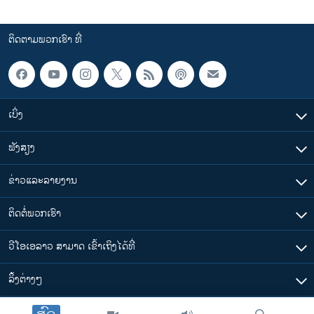
ຕິດຕາມພວກເຮົາ ທີ່
ເບິ່ງ
ຟັງສຽງ
ຂ່າວແລະລາຍງານ
ຕິດຕໍ່ພວກເຮົາ
ວີໂອເອລາວ ສາມາດ ເຂົ້າເຖິງໄດ້ທີ່
​ລິ້ງ​ຕ່າງໆ
ຕາມເວລາໃນລາວ