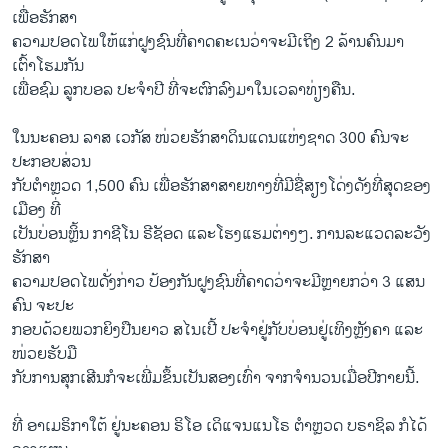
ເພື່ອຮັກສາ
ຄວາມປອດໄພໃຫ້ແກ່ຝູງຊົນທີ່ຄາດຄະເນວ່າຈະມີເຖິງ 2 ລ້ານຄົນມາ
ເຕົ້າໂຮມກັນ
ເພື່ອຊົມ ລູກບອລ ປະຈຳປີ ທີ່ຈະຕົກລົງມາໃນເວລາທ່ຽງຄືນ.
ໃນນະຄອນ ລາສ ເວກັສ ໜ່ວຍຮັກສາດິນແດນແຫ່ງຊາດ 300 ຄົນຈະ
ປະກອບສ່ວນ
ກັບຕຳຫຼວດ 1,500 ຄົນ ເພື່ອຮັກສາສາຍທາງທີ່ມີຊື່ສຽງໂດ່ງດັງທີ່ສຸດຂອງ
ເມືອງ ທີ່
ເປັນບ່ອນຫຼິ້ນ ກາຊີໂນ ຣີຊັອດ ແລະໂຮງແຮມຕ່າງໆ. ການລະແວດລະວັງ
ຮັກສາ
ຄວາມປອດໄພດັ່ງກ່າວ ປ້ອງກັນຝູງຊົນທີ່ຄາດວ່າຈະມີຫຼາຍກວ່າ 3 ແສນ
ຄົນ ຈະປະ
ກອບດ້ວຍພວກຍິງປືນຍາວ ສໄນເປີ້ ປະຈຳຢູ່ກັບບ່ອນຢູ່ເທິງຫຼັງຄາ ແລະ
ໜ່ວຍຮັບມື
ກັບການສຸກເສີນກໍຈະເພີ່ມຂຶ້ນເປັນສອງເທົ່າ ຈາກຈຳນວນເມື່ອປີກາຍນີ້.
ທີ່ ອາເມຣິກາໃຕ້ ຢູ່ນະຄອນ ຣິໂອ ເດິແຈນແນໂຣ ຕຳຫຼວດ ບຣາຊິລ ກໍໄດ້