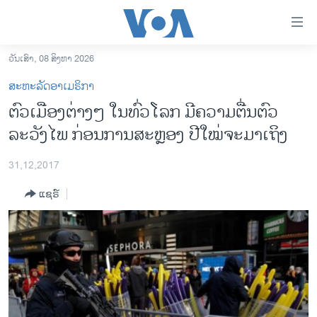
ລິ້ງ
ສຳຫລັບ
ເຂົ້າ
ວັນເສົາ, 08 ສິງຫາ 2026
ຫາ
ໂຮມເພຈ
ສະຫະລັດອາເມຣິກາ
ຂ້າມ
ລາວ
ຕົວເມືອງຕ່າງໆ ໃນທົ່ວໂລກ ມີຄວາມຕື່ນຕົວ
ຂ້າມ
ອາເມຣິກາ
ລະວັງໄພ ກ່ອນການສະຫຼອງ ປີໃໝ່ຈະມາເຖິງ
ຂ້າມ
ໄປ
ການເລືອກຕັ້ງ ປະທານາທີບໍດີ ສະຫະລັດ 2024
ຫາ
31,12,2017
ຂ່າວ​ຈີນ
ຊອກ
ແຊຣ໌
ຄົ້ນ
ໂລກ
ເອເຊຍ
ອິດສະຫຼະພາບດ້ານການຂ່າວ
ຊີວິດຊາວລາວ
ຊຸມຊົນຊາວລາວ