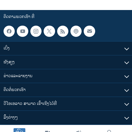
ຕິດຕາມພວກເຮົາ ທີ່
ເບິ່ງ
ຟັງສຽງ
ຂ່າວແລະລາຍງານ
ຕິດຕໍ່ພວກເຮົາ
ວີໂອເອລາວ ສາມາດ ເຂົ້າເຖິງໄດ້ທີ່
​ລິ້ງ​ຕ່າງໆ
ຕາມເວລາໃນລາວ