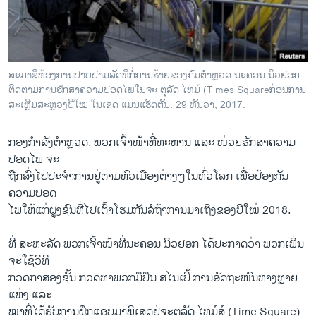
ວິທະຍາສາດ-ເທັກໂນໂລຈີ
ທຸລະກິດ
ພາສາອັງກິດ
ສະມາຊິຫ້ອງການປາບປາມລັດທິກໍ່ການຮ້າຍຂອງກົມຕຳຫຼວດ ນະຄອນ ນິວຢອກ
ວີດີໂອ
ຕິດຕາມການຮັກສາຄວາມປອດໄພໃນຈະ ຕຸລັດ ໄທມ໌ (Times Squareກ່ອນການ
ສະເຫຼີມສະຫຼວງປີໃໝ່ ໃນເຂດ ແມນແຮັດຕັນ. 29 ທັນວາ, 2017.
ສຽງ
ກອງກຳລັງຕຳຫຼວດ, ພວກເຈົ້າໜ້າທີ່ທະຫານ ແລະ ໜ່ວຍຮັກສາຄວາມ
ລາຍການກະຈາຍສຽງ
ຕິດຕາມພວກເຮົາ ທີ່
ປອດໄພ ຈະ
ລາຍງານ
ຖືກສົ່ງໄປປະຈຳການຢູ່ຕາມຫົວເມືອງຕ່າງໆໃນທົ່ວໂລກ ເພື່ອປ້ອງກັນ
ຄວາມປອດ
ໄພໃຫ້ແກ່ຝູງຊົນທີ່ໄປເຕົ້າໂຮມກັນລໍຖ້າການມາເຖິງຂອງປີໃໝ່ 2018.
ພາສາຕ່າງໆ
ທີ່ ສະຫະລັດ ພວກເຈົ້າໜ້າທີ່ນະຄອນ ນິວຢອກ ໄດ້ປະກາດວ່າ ພວກເພິ່ນ
ຈະໃຊ້ວິທີ
ກວດກາສອງຊັ້ນ ກວດຫາພວກມືປືນ ສໄນເປີ້ ການອັດຖະໜົນທາງຫຼາຍ
ແຫ່ງ ແລະ
ໝາທີ່ໄດ້ຮັບການຝຶກແອບມາພິເສດຢູ່ຈະຕຸລັດ ໄທມ໌ສ໌ (Time Square)