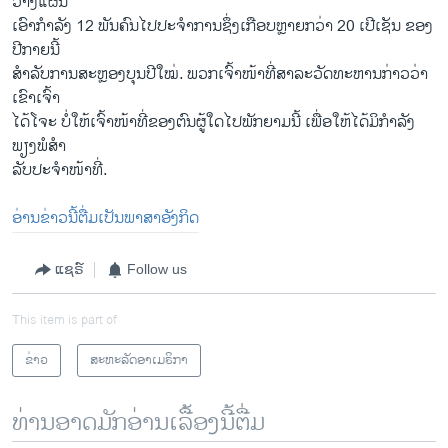
ວາງແຜນ
ເອົາກຳລັງ 12 ພັນຄົນໄປປະຈຳການຊຶ່ງເກືອບຫຼາຍກວ່າ 20 ເປີເຊັນ ຂອງ
ປີກາຍນີ້
ສຳລັບການສະຫຼອງບຸນປີໃໝ່. ພວກເຈົ້າໜ້າທີ່ສາລະວັດທະຫານກ່າວວ່າ
ເຂົາເຈົ້າ
ໄດ້ໂຈະ ບໍ່ໃຫ້ເຈົ້າໜ້າທີ່ຂອງຕົນຜູ້ໃດໄປພັກຍາມນີ້ ເພື່ອໃຫ້ໄດ້ມິກຳລັງ
ພຽງພໍສຳ
ລັບປະຈຳໜ້າທີ່.
ອ່ານຂ່າວນີ້ຕື່ມເປັນພາສາອັງກິດ
ແຊຣ໌
Follow us
This item is part of
ຂ່າວ
ສະຫະລັດອາເມຣິກາ
ທ່ານອາດມັກອ່ານເລື້ອງນີ້ຕື່ມ