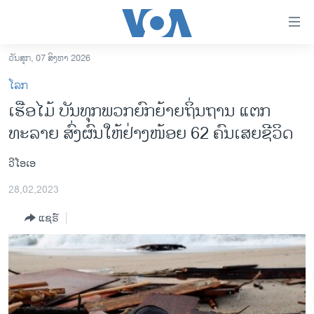
ລິ້ງ
ສຳຫລັບ
ເຂົ້າ
ວັນສຸກ, 07 ສິງຫາ 2026
ຫາ
ໂຮມເພຈ
ໂລກ
ຂ້າມ
ລາວ
ເຮືອໄມ້ ບັນທຸກພວກຍົກຍ້າຍຖິ່ນຖານ ແຕກ
ຂ້າມ
ອາເມຣິກາ
ທະລາຍ ສົ່ງຜົນໃຫ້ຢ່າງໜ້ອຍ 62 ຄົນເສຍຊີວິດ
ຂ້າມ
ໄປ
ການເລືອກຕັ້ງ ປະທານາທີບໍດີ ສະຫະລັດ 2024
ຫາ
ວີໂອເອ
ຂ່າວ​ຈີນ
ຊອກ
28,02,2023
ຄົ້ນ
ໂລກ
ແຊຣ໌
ເອເຊຍ
ອິດສະຫຼະພາບດ້ານການຂ່າວ
ຊີວິດຊາວລາວ
ຊຸມຊົນຊາວລາວ