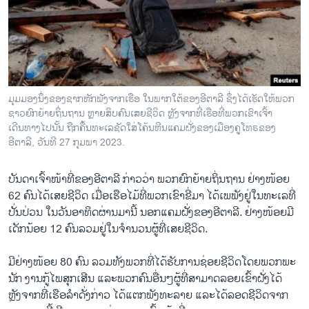
ວິທະຍາສາດ-ເທັກໂນໂລຈີ
ທຸລະກິດ
ພາສາອັງກິດ
ວີດີໂອ
ມຸມມອງນຶ່ງຂອງຊາກຫັກພັງຈາກເຮືອ ໃນພາກໃຕ້ຂອງອີຕາລີ ຊຶ່ງໄດ້ເຮັດໃຫ້ພວກ
ສຽງ
ຊາວຍົກຍ້າຍຖິ່ນຖານ ຫຼາຍສິບຄົນເສຍຊີວິດ ຫຼັງຈາກທີ່ເຮືອທີ່ພວກເຂົາເຈົ້າ
ເດີນທາງໄປນັ້ນ ຖືກຄື້ນທະເລຊັດໃສ່ໂຄ້ນຫີນແຄມຝັ່ງຂອງເມືອງຄູໂທຣຂອງ
ລາຍການກະຈາຍສຽງ
ອີຕາລີ, ວັນທີ 27 ກຸມພາ 2023.
ຕິດຕາມພວກເຮົາ ທີ່
ລາຍງານ
ບັນດາເຈົ້າໜ້າທີ່ຂອງອີຕາລີ ກ່າວວ່າ ພວກຍົກຍ້າຍຖິ່ນຖານ ຢ່າງໜ້ອຍ
62 ຄົນໄດ້ເສຍຊີວິດ ເມື່ອເຮືອໄມ້ທີ່ພວກເຂົາ​ຂີ່ມາ ໄດ້ເພພັງຢູ່ໃນທະເລທີ່
ປັ່ນປ່ວນ ໃນວັນອາທິດຜ່ານມານີ້ ນອກແຄມຝັ່ງຂອງອີຕາລີ. ຢ່າງໜ້ອຍມີ
ພາສາຕ່າງໆ
ເດັກນ້ອຍ 12 ຄົນລວມຢູ່ໃນຈຳນວນຜູ້ທີ່ເສຍຊີວິດ.
ມີຢ່າງໜ້ອຍ 80 ຄົນ ລວມທັງພວກທີ່ໄດ້ຮັບການຊ່ອຍຊີວິດໂດຍພວກພະ
ນັກ ງານກູ້ໄພສຸກເສີນ ແລະພວກຄົນອື່ນໆຜູ້ທີ່ສາມາດລອຍເຂົ້າຝັ່ງໄດ້
ຫຼັງຈາກທີ່ເຮືອລຳດັ່ງກ່າວ ໄດ້ແຕກພັງທະລາຍ ແລະໄດ້ລອດຊີວິດຈາກ