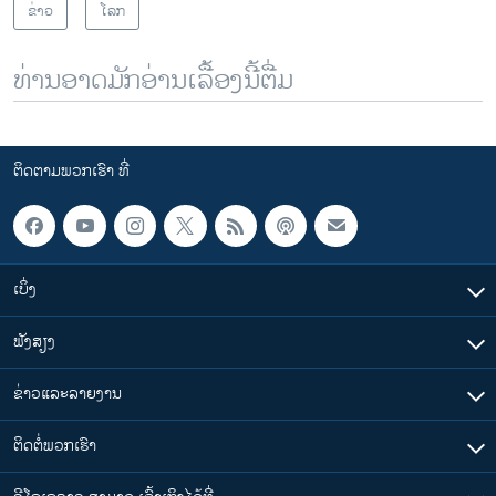
ຂ່າວ
ໂລກ
ທ່ານອາດມັກອ່ານເລື້ອງນີ້ຕື່ມ
ຕິດຕາມພວກເຮົາ ທີ່
ເບິ່ງ
ຟັງສຽງ
ຂ່າວແລະລາຍງານ
ຕິດຕໍ່ພວກເຮົາ