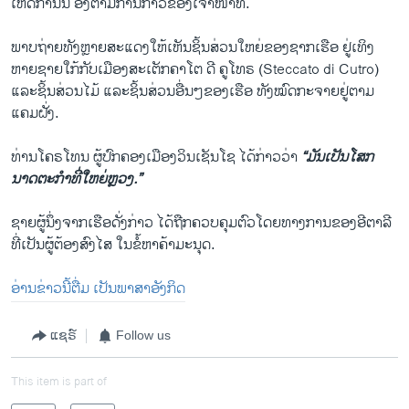
ເຫດການນີ້ ອີງຕາມການກ່າວຂອງເຈົ້າໜ້າທີ່.
ພາບຖ່າຍທັງຫຼາຍສະແດງໃຫ້ເຫັນຊິ້ນສ່ວນໃຫຍ່ຂອງຊາກເຮືອ ຢູ່ເທິງ
ຫາຍຊາຍໃກ້ກັບເມືອງສະເຕັກຄາໂຕ ດີ ຄູໂທຣ (Steccato di Cutro)
ແລະຊິ້ນສ່ວນໄມ້ ແລະຊິ້ນສ່ວນອື່ນໆຂອງເຮືອ ທັງໝົດກະຈາຍຢູ່ຕາມ
ແຄມຝັ່ງ.
ທ່ານໂຄຣໂທນ ຜູ້ປົກຄອງເມືອງວິນເຊັນໂຊ ໄດ້ກ່າວວ່າ
“ມັນເປັນໂສກ
ນາດຕະກຳທີ່ໃຫຍ່ຫຼວງ.”
ຊາຍຜູ້ນຶ່ງຈາກເຮືອດັ່ງກ່າວ ໄດ້ຖືກຄວບຄຸມຕົວໂດຍທາງການຂອງອີຕາລີ
ທີ່ເປັນຜູ້ຕ້ອງສົງໄສ ໃນຂໍ້ຫາຄ້າມະນຸດ.
ອ່ານຂ່າວນີ້ຕື່ມ ເປັນພາສາອັງກິດ
ແຊຣ໌
Follow us
This item is part of