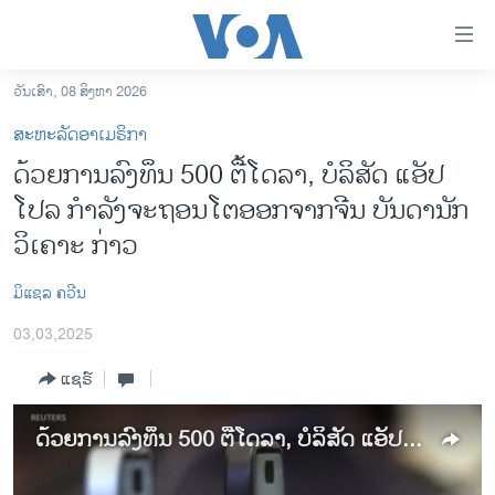
ລິ້ງ
ສຳຫລັບ
ເຂົ້າ
ວັນເສົາ, 08 ສິງຫາ 2026
ຫາ
ໂຮມເພຈ
ສະຫະລັດອາເມຣິກາ
ຂ້າມ
ລາວ
ດ້ວຍການລົງທຶນ 500 ຕື້ໂດລາ, ບໍລິສັດ ແອັປ
ຂ້າມ
ອາເມຣິກາ
ໂປລ ກຳລັງຈະຖອນໂຕອອກຈາກຈີນ ບັນດານັກ
ຂ້າມ
ໄປ
ການເລືອກຕັ້ງ ປະທານາທີບໍດີ ສະຫະລັດ 2024
ວິເຄາະ ກ່າວ
ຫາ
ຂ່າວ​ຈີນ
ຊອກ
ມິ​ແຊ​ລ ​ຄວີນ
ຄົ້ນ
ໂລກ
03,03,2025
ເອເຊຍ
ແຊຣ໌
ອິດສະຫຼະພາບດ້ານການຂ່າວ
ຊີວິດຊາວລາວ
ດ້ວຍການລົງທຶນ 500 ຕື້ໂດລາ, ບໍລິສັດ ແອັປໂປລ ກຳລັງຈະຖອນໂຕອອກຈາກຈີນ ບັນດານັກວິເຄາະ ກ່າວ
ຊຸມຊົນຊາວລາວ