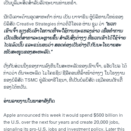
ເປັນບູລິມະສິດສຳລັບລັດຖະບານທ່ານທຣຳ.
ນັກວິເຄາະດ້ານອຸດສາຫະກຳ ທ່ານ ເບັນ ບາຈາຣິນ ຜູ້ບໍລິຫານໃຫຍ່ຂອງ
ບໍລິສັດ Creative Strategies ກ່າວຕໍ່ວີໂອເອ ຜ່ານ ຊູມ ວ່າ
“ພວກ
ເຂົາເຈົ້າ ພຽງຮັບເອົາໂອກາດທີ່ຈະໃຊ້ການຖະແຫລງຂ່າວ ເພື່ອທຳການ
ເປີດເຜີຍຕໍ່ສາທາລະນະຫຼາຍຂຶ້ນ ສຳລັບສິ່ງຕ່າງໆ ທີ່ພວກເຂົາໄດ້ໃຊ້ຈ່າຍ
ໄປແລ້ວນັ້ນ ແລະແນ່ນອນວ່າ ສອດຄ່ອງເປັນຢ່າງດີ ກັບນະໂຍບາຍສະ
ໜັບສະໜູນຂອງສະຫະລັດ.”
ດັ່ງກັບສ່ວນນຶ່ງຂອງການລົງທຶນໃນສະຫະລັດຂອງເຂົາເຈົ້າ, ແອັປໂປລ ໄດ້
ກ່າວວ່າ ຕົນຈະຜະລິດ ໄມໂຄຣຊິປ ຊີລີຄອນທີ່ລ້ຳໜ້າຕ່າງໆ ໃນໂຮງງານ
ຂອງບໍລິສັດ TSMC ຢູ່ລັດອາຣີໂຊນາ, ທີ່ເປັນບໍລບິສັດ ເຊມີຄອນດັກເຕີ້
ຂອງໄຕ້ຫວັນ.
ອ່ານລາຍງານໃນພາສາອັງກິດ
Apple announced this week it would spend $500 billion in
the U.S. over the next four years and create 20,000 jobs,
signaling its pro-U.S. jobs and investment policy. Later this