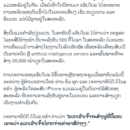
ແມ່ນຜະລິດຢູ່ໃນຈີນ. ເມື່ອບໍ່ເທົ່າໃດປີຜ່ານມາ ແອັປໂປລ ໄດ້ຂະຫຍາຍ
ການຜະລິດຂອງຕົນເຂົ້າໄປໃນປະເທດອື່ນໆ ເຊັ່ນ ຫວຽດນາມ ແລະ
ອິນເດຍ. ແຕ່ບໍ່ມີຫຼາຍຢູ່ໃນສະຫະລັດ.
ສິ່ງນັ້ນແມ່ນກຳລັງປ່ຽນແປງ. ໃນອາທິດນີ້ ແອັປໂປລ ໄດ້ກ່າວວ່າ ຕະຫຼອດ
ໄລຍະສີ່ປີຂ້າງໜ້າ ຕົນຈະລົງທຶນ 500 ຕື້ໂດລາ ໃນສະຫະລັດ ດ້ວຍແຜນ
ການທີ່ລວມມີ ການສ້າງໂຮງງານໃນລັດເທັກຊັສ ເພື່ອຜະລິດເຄື່ອງເສີບເວີ
ປັນຍາປະດິດ ຫຼື artificial intelligence servers ແລະໝັ້ນໝາຍທີ່ຈະ
ສ້າງ 20,000 ໜ້າວຽກໃນສະຫະລັດ.
ການປະກາດຂອງແອັປໂປລ ມີຂຶ້ນພາຍຫຼັງກອງປະຊຸມເມື່ອອາທິດແລ້ວນີ້
ລະຫວ່າງ ຜູ້ອຳນວຍການໃຫຍ່ ທ່ານ ທິມ ຄຸກ ແລະ ປະທານາທິບໍດີ ດໍໂນລ
ທຣຳ. ຜູ້ຜະລິດໂທລະສັບ iPhone ແມ່ນລວມຢູ່ໃນບັນດາບໍລິສັດຂອງ
ສະຫະລັດ ທີ່ປະກາດການລົງທຶນຢູ່ພາຍໃນປະເທດ ແລະການສ້າງວຽກ
ເຮັດງານທຳເຊັ່ນກັນ.
ປະທານາທິບໍດີ ດໍໂນລ ທຣຳ ກ່າວວ່າ
“ພວກເຂົາເຈົ້າຈະສ້າງຢູ່ທີ່ນີ້ແທນ
ເພາະວ່າ ພວກເຂົາເຈົ້າບໍ່ຢາກຈ່າຍຄ່າພາສີຕ່າງໆ.”