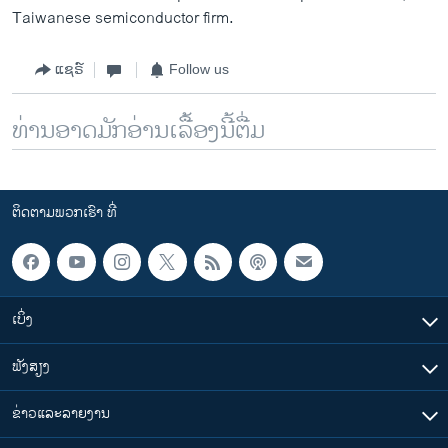
Taiwanese semiconductor firm.
ແຊຣ໌
Follow us
ທ່ານອາດມັກອ່ານເລື້ອງນີ້ຕື່ມ
ຕິດຕາມພວກເຮົາ ທີ່
ເບິ່ງ
ຟັງສຽງ
ຂ່າວແລະລາຍງານ