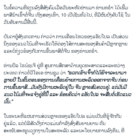
ໃນຂໍ້ຄວາມທີ່ຂຽນລົງສື່ສັງຄົມເມື່ອວັນພະຫັດຜ່ານມາ ທ່ານທຣຳ ໄດ້ເພີ້ມ
ພາສີນຳເຂົ້າຕໍ່ຈີນ ເຖິງສອງເທົ່າ, 10 ເປີເຊັນທົ່ວໄປ, ທີ່ມີຜົນບັງຄັບໃຊ້ ໃນ
ວັນອັນຄານມື້ອື່ນນີ້.
ບັນດາຜູ້ສັງເກດການ ກ່າວວ່າ ການເຄື່ອນໄຫວຂອງແອັປໂປລ ເປັນສ່ວນ
ນຶ່ງຂອງແນວໂນ້ມທີ່ຈະເຮັດໃຫ້ຕ່ອງໂສ້ການສະໜອງສິນຄ້າມີຫຼາກຫຼາຍ
ແລະບໍ່ກ່ຽວຂ້ອງກັບການຂຶ້ນພາສີຕໍ່ຈີນ ຂອງທ່ານທຣຳ.
ທ່ານບີລ ໄຣນ໌ຊເຈິ ຢູ່ທີ່ ສູນການສຶກສາດ້ານຍຸດທະສາດແລະລະຫວ່າງ
ປະເທດ ກ່າວຕໍ່ວີໂອເອ ຜ່ານຊູມ ວ່າ
“ພວກເຂົາເຈົ້າກໍໄດ້ພິຈາລະນາມາ
ຫຼາຍປີ ໃນຂັ້ນຕອນຂອງການເຄື່ອນຍ້າຍການຜະລິດອອກຈາກຈີນ ກ່ອນ
ການຂຶ້ນພາສີ...ມັນຍັງມີການຜະລິດຢູ່ໃນ ຈີນ ຫຼາຍສົມຄວນຢູ່. ແຕ່ມັນມີ
ແນວໂນ້ມທີ່ຈະແຈ້ງຢູ່ທີ່ນີ້ ແລະ ຂ້ອຍຄິດວ່າ ແອັປໂປລ ຈະສືບຕໍ່ເຮັດແນວ
ນັ້ນ.”
ໃນຂະນະທີ່ແຜນການສ່ວນຫຼາຍຂອງແອັປໂປລ ແມ່ນເປັນທີ່ຮູ້ຈັກກັນ
ຢູ່ແລ້ວ, ແຕ່ບໍລິສັດດັ່ງກ່າວແມ່ນກຳລັງສົ່ງສັນຍານຍານ ຕົນ
ສະໜັບສະໜູນວຽກງານໃນສະຫະລັດ ແລະນະໂຍບາຍການລົງທຶນ, ທີ່