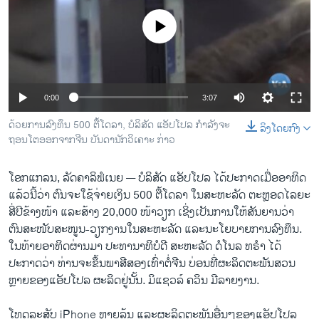
ວິທະຍາສາດ-ເທັກໂນໂລຈີ
No media source currently available
ທຸລະກິດ
ພາສາອັງກິດ
ວີດີໂອ
Auto
0:00
3:07
ສຽງ
240p
ດ້ວຍການລົງທຶນ 500 ຕື້ໂດລາ, ບໍລິສັດ ແອັປໂປລ ກຳລັງຈະ
ລິງໂດຍກົງ
ຖອນໂຕອອກຈາກຈີນ ບັນດານັກວິເຄາະ ກ່າວ
ລາຍການກະຈາຍສຽງ
360p
ຕິດຕາມພວກເຮົາ ທີ່
ລາຍງານ
480p
ໂອກແກລນ, ລັດຄາລິຟໍເນຍ —
ບໍລິສັດ ແອັປໂປລ ໄດ້ປະກາດເມື່ອອາທິດ
Auto
240p
360p
480p
ແລ້ວນີ້ວ່າ ຕົນຈະໃຊ້ຈ່າຍເງິນ 500 ຕື້ໂດລາ ໃນສະຫະລັດ ຕະຫຼອດໄລຍະ
720p
ສີ່ປີຂ້າງໜ້າ ແລະສ້າງ 20,000 ໜ້າວຽກ ເຊິ່ງເປັນການໃຫ້ສັນຍານວ່າ
720p
1080p
ພາສາຕ່າງໆ
1080p
ຕົນສະໜັບສະໜູນ-ວຽກງານໃນສະຫະລັດ ແລະນະໂຍບາຍການລົງທຶນ.
ໃນທ້າຍອາທິດຜ່ານມາ ປະທານາທິບໍດີ ສະຫະລັດ ດໍໂນລ ທຣຳ ໄດ້
ປະກາດວ່າ ທ່ານຈະຂຶ້ນພາສີສອງເທົ່າຕໍ່ຈີນ ບ່ອນທີ່ຜະລິດຕະພັນສວນ
ຫຼາຍຂອງແອັປໂປລ ຜະລິດຢູ່ນັ້ນ. ມິແຊວລ໌ ຄວິນ ມີລາຍງານ.
ໂທດລະສັບ iPhone ຫຼາຍລຸ້ນ ແລະຜະລິດຕະພັນອື່ນໆຂອງແອັປໂປລ