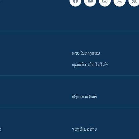
ລາວໃນຕ່າງແດນ
ທຸລະກິດ-ເທັກໂນໂລຈີ
ຟັງພອດແຄັສຕ໌
ສ
ຈອງອີເມລຂ່າວ