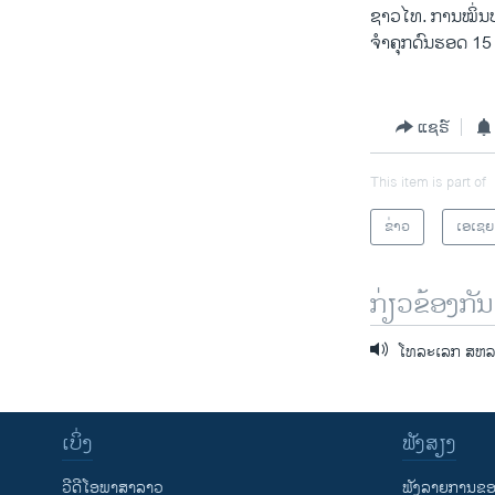
ຊາວໄທ. ການໝິ່ນ
ຈຳຄຸກດົນຮອດ 15 
ແຊຣ໌
This item is part of
ຂ່າວ
ເອເຊຍ
ກ່ຽວຂ້ອງກັນ
ໂທລະເລກ ສຫລ ວ່
ເບິ່ງ
ຟັງສຽງ
ວີດີໂອພາສາລາວ
ຟັງລາຍການຂອງ