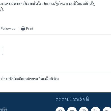
ປະໝາດຕໍ່ສະຖາບັນກະສັດໃນປະເທດດັ່ງກ່າວ ແມ່ນມີໂທດໜັກເຖິງ
ປີ.
Follow us
Print
າ ຣາຊິນີໄທມີສ່ວນນໍາການ ໂຄ່ນລົ້ມທັກສິນ
ຕິດຕາມພວກເຮົາ ທີ່
ເຮົາ