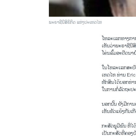
ພະຣາຊີນີສິຣິກິດ ແຫ່ງປະເທດໄທ
ໂທລະເລກທາງການທູດ
ເຫັນວ່າພະຣາຊີນີສ
ໂຄ່ນລົ້ມອະດີດນາຍ
ໃນໂທລະເລກສະບັບ
ເທດໄທ ທ່ານ Eric 
ທັກສິນໄດ້​ບອກທ່
ໃນການກໍ່ລັດຖະປ
ນອກນັ້ນ ຍັງມີການ
ເຫັນຂັດແຍ້ງກັນເ
ກະສັດພູມີພົນ ທີ່​ໄ
ເປັນກະສັດທີ່ຄອງບ