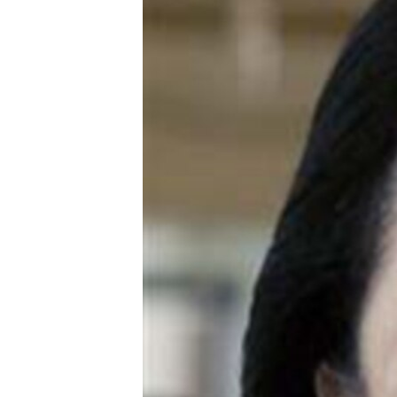
ວິທະຍາສາດ-ເທັກໂນໂລຈີ
ທຸລະກິດ
ພາສາອັງກິດ
ວີດີໂອ
ສຽງ
ລາຍການກະຈາຍສຽງ
ລາຍງານ