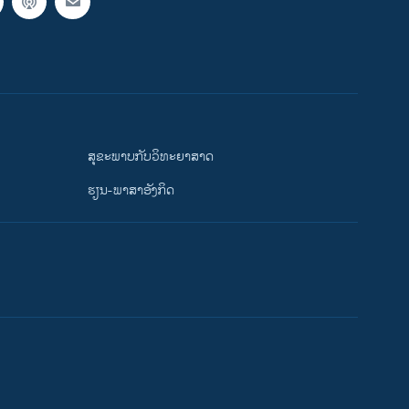
ສຸຂະພາບກັບວິທະຍາສາດ
ຮຽນ-ພາສາອັງກິດ