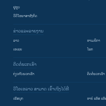
ຢູທູບ
ວີດີໂອພາສາອັງກິດ
ຂ່າວແລະລາຍງານ
ລາວ
ອາເມຣິກາ
ເອເຊຍ
ໂລກ
ຕິດຕໍ່ພວກເຮົາ
ກ່ຽວກັບພວກເຮົາ
ຕິດຕໍ່ພວກເຮົາ
ວີໂອເອລາວ ສາມາດ ເຂົ້າເຖິງໄດ້ທີ່
ເຟັສບຸກ
ອາຣ໌ ແອັສ ແອັ