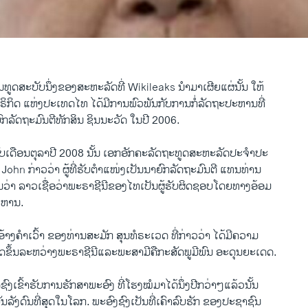
ສະບັບນຶ່ງຂອງສະຫະລັດທີ່ Wikileaks ນໍາມາ​ເຜີຍແຜ່​ນັ້ນ ໃຫ້
ິຣິກິດ ແຫ່ງປະເທດໄທ ໄດ້ມີການພົວພັນກັບການກໍ່ລັດຖະປະຫານທີ່
ົກລັດຖະມົນຕີທັກສິນ ຊິນນະວັດ ໃນປີ 2006.
ເດືອນຕຸລາປີ 2008 ນັ້ນ ເອກອັກຄະລັດຖະທູດສະຫະລັດປະຈຳປະ
John ກ່າວວ່າ ຜູ້ທີ່ຮັບຕຳແໜ່ງເປັນນາຍົກລັດຖະມົນຕີ ແທນທ່ານ
ານວ່າ ລາວເຊື່ອວ່າພະຣາຊີນີຂອງໄທເປັນຜູ້ຮັບຜິດຊອບໂດຍທາງອ້ອມ
ະຫານ.
ອ້າງຄຳເວົ້າ ຂອງທ່ານສະມັກ ສຸນທໍຣະເວດ ທີ່ກ່າວວ່າ ໄດ້ມີຄວາມ
ກີດຂຶ້ນລະຫວ່າງພະຣາຊີນີແລະພະສາມີຄືກະສັດພູມີພົນ ອະດຸນຍະເດດ.
ດ້ຊົງເຂົ້າຮັບການຮັກສາພະອົງ ທີ່​ໂຮງໝໍມາໄດ້ນຶ່ງປີກວ່າໆແລ້ວນັ້ນ
ັນລັງດົນທີ່ສຸດໃນໂລກ. ພະອົງຊົງເປັນທີ່ເຄົາລົບຮັກ ຂອງປະຊາຊົນ