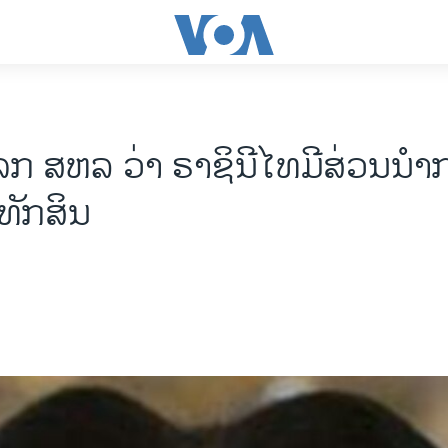
ກ ສຫລ ວ່າ ຣາຊິນີໄທມີສ່ວນນໍາ
ມທັກສິນ