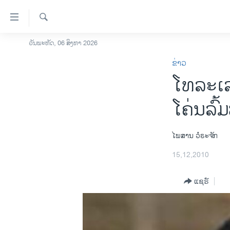
ລິ້ງ
ສຳຫລັບ
ເຂົ້າ
ຄົ້ນຫາ
ວັນພະຫັດ, 06 ສິງຫາ 2026
ໂຮມເພຈ
ຫາ
ຂ່າວ
ລາວ
ຂ້າມ
ໂທລະເລ
ຂ້າມ
ອາເມຣິກາ
ຂ້າມ
ການເລືອກຕັ້ງ ປະທານາທີບໍດີ ສະຫະລັດ
ໂຄ່ນລົ້
ໄປ
2024
ຫາ
ຂ່າວ​ຈີນ
ຊອກ
ໄພສານ ວໍຣະຈັກ
ຄົ້ນ
ໂລກ
15,12,2010
ເອເຊຍ
ແຊຣ໌
ອິດສະຫຼະພາບດ້ານການຂ່າວ
ຊີວິດຊາວລາວ
ຊຸມຊົນຊາວລາວ