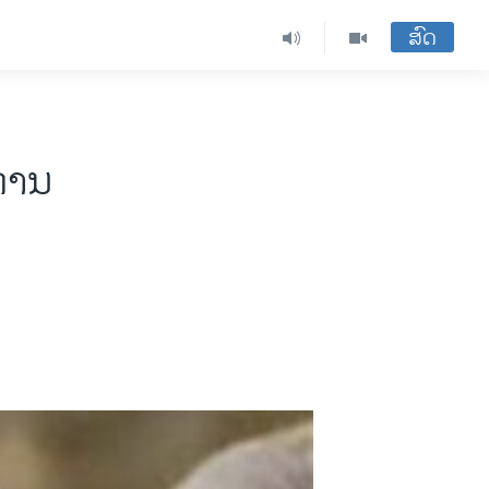
ສົດ
ການ