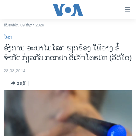
ລິ້ງ
ສຳຫລັບ
ເຂົ້າ
ວັນອາທິດ, 09 ສິງຫາ 2026
ຫາ
ໂຮມເພຈ
ໂລກ
ຂ້າມ
ລາວ
ອົງການ ອະນາໄມໂລກ ຮຽກຮ້ອງ ໃຫ້ວາງ ຂໍ້
ຂ້າມ
ອາເມຣິກາ
ຈຳກັດ ກ່ຽວກັບ ກອກຢາ ອີເລັກໂຕຣນິກ (ວີດີໂອ)
ຂ້າມ
ໄປ
ການເລືອກຕັ້ງ ປະທານາທີບໍດີ ສະຫະລັດ 2024
ຫາ
28,08,2014
ຂ່າວ​ຈີນ
ຊອກ
ແຊຣ໌
ຄົ້ນ
ໂລກ
ເອເຊຍ
ອິດສະຫຼະພາບດ້ານການຂ່າວ
ຊີວິດຊາວລາວ
ຊຸມຊົນຊາວລາວ