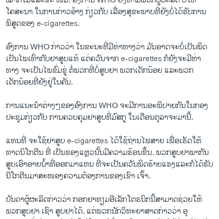
ໝາກ​ໄມ້ແລະຂະ ໜົມ. ອົງການ WHO ຍັງຫ້າມ​ພວກ​ຜູ້​ຜະລິດ ບໍ່ໃຫ້​
ໂຄສະນາ ໃນການກ່າວອ້າງ​ ກ່ຽວກັບ ເລື່ອງສຸຂະພາບ​ທີ່ຍັງ​ບໍ່​ໄດ້​ຮັບ​ການ
ພິສູດຂອງ e-cigarettes.
​ອົງການ WHO ກ່າວ​ວ່າ ​ໃນ​ຂະນະ​ທີ່ມີທ່າທາງວ່າ ​ມັນ​ອາດ​ຈະບໍ່​ເປັນພິດ
ເປັນໄພເທົ່າ​ກັບ​ຢາສູບ​ແທ້ ແຕ່ຄວັນ​ຈາກ e-cigarettes ກໍ​ຍັງ​ຈະ​ມີ​ທ່າ​
ທາງ ຈະເປັນໄພ​ຂົ່ມຂູ່​ ຕໍ່ພວກ​ທີ່ບໍ່​ສູບຢາ ພວກເດັກນ້ອຍ ​ແລະພວກ​
ເດັກນ້ອຍທີ່ຍັງຢູ່​ໃນ​ຄັນ.
ການແນະນຳຕ່າງໆຂອງອົງການ WHO ຈະມີການອະພິປາຍ​ກັນໃນ​ກອງ​
ປະຊຸມກ່ຽວກັບ ການຄວບຄຸມຢາສູບທີ່ມົສກູ ໃນເດືອນຕຸລາຈະມານີ້.
ແທນທີ່ ຈະໃຊ້​ຢາສູບ e-cigarettes ໄດ້​ໃຊ້​ຖ່ານ​ໄຟສາຍ ເພື່ອເຮັດໃຫ້
ທາດນິໂກຕີນ ທີ່ ເປັນຂອງແຫຼວນັ້ນມີຄວາມຮ້ອນຂຶ້ນ. ພວກສູບຢາພາກັນ
ສູບເອົາອາຍນ້ຳທີ່ອອກມາແທນ ທີ່ຈະເປັນຄວັນພິດຮ້າຍແຮງແລະກໍໄດ້ຮັບ
ນີໂກຕີນມາສະໜອງຄວາມຕ້ອງການຂອງເຂົາ ເຈົ້າ.
ບັນດາຜູ້ຜະລິດກ່າວວ່າ ກອກຢາທຽມອີເລັກໂຕຣນິກນີ້ສາມາດຊ່ວຍໃຫ້
ພວກສູບຢາ ເຊົາ ສູບຢາໄດ້. ແຕ່ພວກນັກວິທະຍາສາດກ່າວວ່າ ອຸ