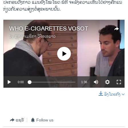
ປະກອນດັ່ງກ່າວ ແມ່ນຍັງໃໝ່ໂພດ ພໍທີ່ ຈະລົງຄວາມເຫັນໄດ້ຢ່າງຄັກແນ່
ກ່ຽວກັບຄວາມສ່ຽງຕໍ່ສຸຂະພາບນັ້ນ.
WHO E-CIGARETTES VOSOT
by
ສຽງອາເມຣິກາ ວີໂອເອລາວ
No media source currently available
0:00
1:36
ລິງໂດຍກົງ
ແຊຣ໌
Follow us