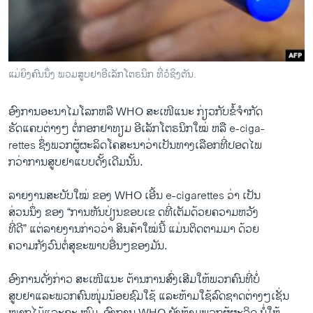
ວິທະຍາສາດ-ເທັກໂນໂລຈີ
ທຸລະກິດ
ພາສາອັງກິດ
ແມ່ຍິງຄົນນຶ່ງ ພວມສູບຢາອີເລັກໂຕຣນິກ ທີ່ວໍຊິງຕັນ.
ວີດີໂອ
ອົງການ​ອະນາ​ໄມ​ໂລກຫລື WHO ສະ​ເໜີ​ແນະ ກ່ຽວກັບຂໍ້ຈຳກັດ
ສຽງ
ຮັດແຄບຕ່າງໆ ​ຕໍ່ກອກຢາ​ທຽມ ​ອີ​ເລັກ​ໂຕຣນິກ​ໃໝ່ ຫລື e-ciga-
ລາຍການກະຈາຍສຽງ
rettes ຊຶ່ງ​ພວກ​ຜູ້​ຜະລິດໂຄສະນາວ່າເປັນ​ທາງ​ເລືອກ​ທີ່​ປອດ​ໄພ
ຕິດຕາມພວກເຮົາ ທີ່
ກວ່າການ​ສູບຢາ​ແບບ​ດັ້ງ​ເດີມນັ້ນ.
ລາຍງານ
ລາຍ​ງານ​ສະບັບໃໝ່ ​ຂອງ WHO ​ເອີ້ນ e-cigarettes ​ວ່າ ເປັນ
​ສ່ວນນຶ່ງ ​ຂອງ “ການ​ຫັນປ່ຽນຂອບ​ເຂ ດທີ່​ເຕັມ​ດ້ວຍຄວາມ​ຫວັງ
ພາສາຕ່າງໆ
​ທີ່ດີ” ​ແຕ່ລາຍ​ງານ​ກ່າວ​ວ່າ ສິນ​ຄ້າໃໝ່ນີ້ ແມ່ນຕິດ​ຕາ​ມມາ​ ດ້ວຍ​
ຄວາມ​ກັງວົນ​ຕໍ່​ສຸຂະພາບ​ອື່ນໆ​ຂອງ​ມັນ.
ອົງການ​ດັ່ງ​ກ່າວ ສະເໜີແນະ ຕ້ານ​ການ​ສົ່ງ​ເສີມ​ໃຫ້​ພວກ​ຄົນ​ທີ່​ບໍ່​
ສູບ​ຢາແລະພວກ​ຄົນ​ໜຸ່ມ​ນ້ອຍຊົມໃຊ້ ​ແລະຫ້າມ​ໃຊ້ລົດຊາດ​ຕ່າງໆເຊັ່ນ