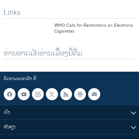
Links
WHO Calls for Restrictions on Electronic
Cigarettes
ທ່ານອາດມັກອ່ານເລື້ອງນີ້ຕື່ມ
ຕິດຕາມພວກເຮົາ ທີ່
ເບິ່ງ
ຟັງສຽງ