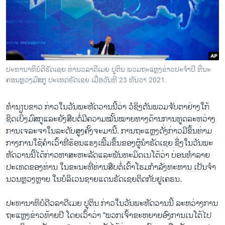
ວິທະຍາສາດ-ເທັກໂນໂລຈີ
ທຸລະກິດ
ພາສາອັງກິດ
ວີດີໂອ
ປະ​ທາ​ນາ​ທິ​ບໍ​ດີ​ຣັດ​ເຊຍ ທ່ານວ​ລາ​ດີ​ເມຍ ປູ​ຕິນ ພວມ​ຖະ​ແຫຼງ​ຂ່າວ​ປະ​ຈຳ​ປີ ທີ່​ນະ​
ສຽງ
ຄອນ​ຫຼວງ​ມົ​ສ​ກູ ປະ​ເທດ​ຣັດ​ເຊຍ ເມື່ອ​ວັນ​ທີ 23 ທັນ​ວາ 2021.
ລາຍການກະຈາຍສຽງ
ທຳ​ນຽບ​ຂາວ ​ກ່າວ​ໃນ​ວັນ​ພະ​ຫັດ​ວານນີ້​ວ່າ ວໍ​ຊິງ​ຕັນ​ພວມ​ຈັບ​ຕາຢ່າງ​ໃກ້​
ຕິດຕາມພວກເຮົາ ທີ່
ຊິດເບິ່ງ​ມົ​ສ​ກູແລະຍັງສືບ​ຕໍ່ມີ​ຄວາມ​ໝັ້ນ​ໝາຍທາງ​ດ້ານ​ການ​ທູດ​ລະ​ຫວ່າງ​
ລາຍງານ
ການ​ເຈ​ລະ​ຈາໃນລະ​ດັບ​ສູງຄັ້​ງ​ຈະ​ມານີ້. ການ​ຖະ​ແຫຼງ​ດັ່ງ​ກ່າວ​ມີ​ຂຶ້ນ​ທ່າມ​
ກາງ​ການ​ໃຊ້​ຄຳ​ເວົ້າ​ທີ່​ຮ້ອນ​ແຮງ​ເພີ້ມ​ຂຶ້ນ​ຂອງ​ຜູ້​ນຳ​ຣັດ​ເຊຍ ຊຶ່ງ​ໃນ​ວັນ​ພະ​
ຫັດ​ວານນີ້ໄດ້​ກ່າ​ວ​ຫາ​ສະ​ຫະລັດ​ແລະ​ພັນ​ທະ​ມິດ​ເນ​ໂຕ້​ວ່າ ບ່ອນ​ທຳ​ລາຍ​
ພາສາຕ່າງໆ
ປະ​ເທດ​ຂອງ​ທ່ານ ​ໃນຂະ​ນະ​ທີ່​ທ່ານ​ສືບ​ຕໍ່ເຕົ້າ​ໂຮມ​ກຳ​ລັງ​ທະ​ຫານ ​ເປັນ​ຈຳ​
ນວນ​ຫຼວງ​ຫຼາຍ ​ໃນ​ບໍ​ລິ​ເວນ​ຊາຍ​ແດນ​ຣັດ​ເຊຍ​ຕິດ​ກັບ​ຢູ​ເຄ​ຣນ.
ປະ​ທາ​ນາ​ທິ​ບໍ​ດີ​ວ​ລາ​ດີ​ເມຍ ປູ​ຕິນ ກ່າວ​ໃນ​ວັນ​ພ​ະ​ຫັດ​ວານນີ້ ລະ​ຫວ່າງ​ການ​
ຖະ​ແຫຼງ​ຂ່າວ​ທ້າຍ​ປີ ໂດຍ​ເວົ້າ​ວ່າ “ພວກ​ເຈົ້າ​ຂະ​ຫຍາຍ​ອົງ​ການ​ເນ​ໂຕ້​ໄປ​