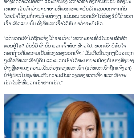
ທາງ​ທິດ​ຕາ​ເວັນ​ອອກ" ແລະທ່ານ​ຍັງ​ໄດ້​ກ່າ​ວ​ຫາ ​ອົງ​ການ​ສືບ​ລັບ​ ຂອງ​ປະ​
ເທດ​ຕາ​ເວັນ​ຕົກວ່າພະ​ຍາ​ຍາມ​ທີ່​ແຍກສະ​ຫະ​ພັນ​ຣັດ​ເຊຍ​ອອກ​ຈາກ​ກັນ
ໂດຍ​ນຳ​ໃຊ້​ກຸ່ມ​ກໍ່​ການ​ຮ້າຍ​ຕ່າງໆ. ແນ່ນອນ ພວກ​ເຮົາ​ໄດ້​ຮ້ອງ​ຂໍ​ບໍ່​ໃຫ້​ພວກ​
ເຈົ້າ ​ເຮັດ​ແບບນັ້ນ ດັ່ງ​ທີ່​ພວກ​ເຈົ້າ​ໄດ້​ສັນ​ຍາ​ວ່າ​ຈະ​ບໍ່​ເຮັດ.
“ແຕ່​ພວກ​ເຮົາ​ໄດ້​ຖືກ​ແຈ້ງ​ໃຫ້​ຊາບ​ວ່າ: ‘ເອກ​ກະ​ສານ​ທີ່​ເປັນ​ລາຍ​ລັກ​ອັກ​
ສອນ​ຢູ່​ໃສ? ມັນ​ບໍ່​ມີ ​ດັ່ງ​ນັ້ນ ​ພວກ​ເຈົ້າ​ຕ້ອງ​ຟ້າວ​ໄປ. ພວກ​ເຮົາ​ບໍ່​ສົນ​ໃຈ​
ດອກກ່ຽວ​ກັບຄວາມ​ເປັນ​ຫ່ວງ​ຂອງ​ພວກ​ເຈົ້າ.’ ມັນ​ເກີດ​ຂຶ້ນ​ທຸກໆ​ປີແລະ​ທຸກ
ໆ​ເທື່ອ​ທີ່​ພວກ​ເຮົາຍູ້​ຄືນ ແລະ​ພວກ​ເຮົາ​ໄດ້​ພະ​ຍາ​ຍາມ​ປ້ອງ​ກັນ​ບາງ​ສິ່ງ​ບາງ​
ຢ່າງ​ຫຼື​ສະ​ແດງ​ຄວາມ​ເປັນ​ຫ່ວງ​ຂອງ​ພວກ​ເຮົາ (ແຕ່​ພວກ​ເຮົ​າ​ຖືກ​ແຈ້ງວ່າ)
ບໍ່ຈົ່ງ​ຟ້າວ​ໄປ​ຊະ​ພ້ອມ​ກັບຄວາມ​ເປັນ​ຫ່ວງ​ຂອງ​ພວກ​ເຈົ້າ ພວກ​ເຮົາ​ຈະ​
ເຮັດ​ໃນ​ສິ່ງ​ທີ່​ພວກ​ເຮົາ​ຢາກ​ເຮັດ.”