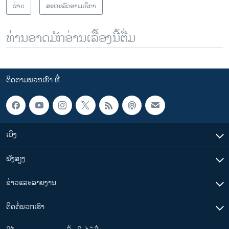
ຂ່າວ
ສະຫະລັດອາເມຣິກາ
ທ່ານອາດມັກອ່ານເລື້ອງນີ້ຕື່ມ
ຕິດຕາມພວກເຮົາ ທີ່
ເບິ່ງ
ຟັງສຽງ
ຂ່າວແລະລາຍງານ
ຕິດຕໍ່ພວກເຮົາ