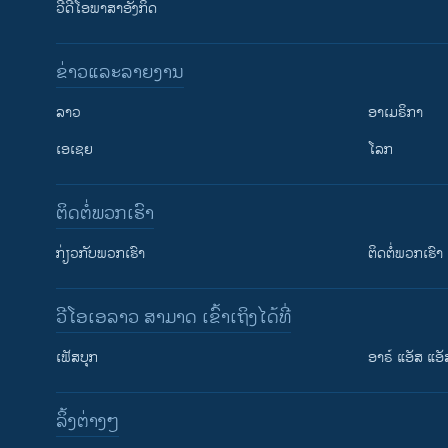
ວີດີໂອພາສາອັງກິດ
ຂ່າວແລະລາຍງານ
ລາວ
ອາເມຣິກາ
ເອເຊຍ
ໂລກ
ຕິດຕໍ່ພວກເຮົາ
ກ່ຽວກັບພວກເຮົາ
ຕິດຕໍ່ພວກເຮົາ
ວີໂອເອລາວ ສາມາດ ເຂົ້າເຖິງໄດ້ທີ່
ເຟັສບຸກ
ອາຣ໌ ແອັສ ແອັ
​ລິ້ງ​ຕ່າງໆ
ຕິດຕາມພວກເຮົາ ທີ່