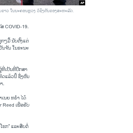
ຳນຽບຂາວ ໃນນະຄອນຫຼວງ ວໍຊິງຕັນຂອງສະຫະລັດ.
ວຣັສ COVID-19.
ໆມື້ ນັບຕັ້ງແຕ່
າວັນຈັນ ໃນຂະນະ
ີ່ເປັນທີ່ປຶກສາ
ລ້ວນີ້ ຊຶ່ງຜົນ
າ.
າເນຍ ທຣຳ ໄດ້
 Reed ເພື່ອຮັບ
າໂຣກ” ແລະສືບຕໍ່