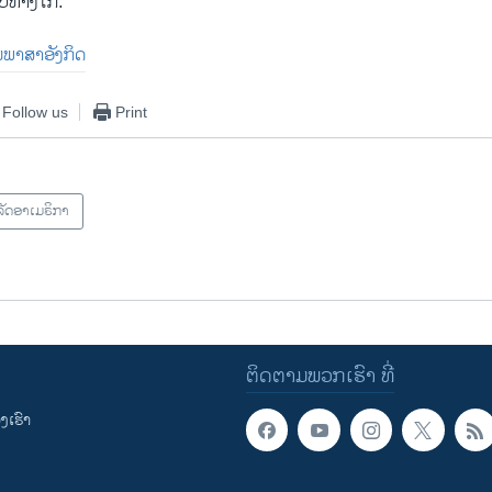
ົບທາງໄກ.
ປັນພາສາອັງກິດ
Follow us
Print
ັດອາເມຣິກາ
ຕິດຕາມພວກເຮົາ ທີ່
ເຮົາ