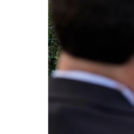
ວິທະຍາສາດ-ເທັກໂນໂລຈີ
ທຸລະກິດ
ພາສາອັງກິດ
ວີດີໂອ
ສຽງ
ລາຍການກະຈາຍສຽງ
ລາຍງານ