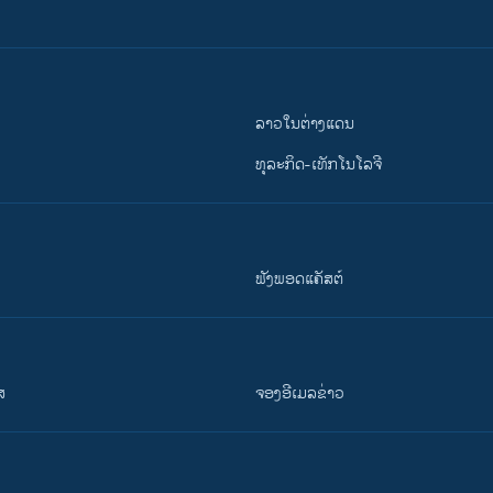
ລາວໃນຕ່າງແດນ
ທຸລະກິດ-ເທັກໂນໂລຈີ
ຟັງພອດແຄັສຕ໌
ສ
ຈອງອີເມລຂ່າວ