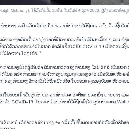
leigh McEnany), ໂອ້ລົມກັບສື່ມວນຊົນ, ໃນວັນທີ 4 ຕຸລາ 2020, ຢູ່ດ້ານນອກທ
່ານນາງ ເຄລີ ແມັກເອັນນານີ ກ່າວວ່າ ທ່ານນາງໄດ້ຖືກກວດພົບ ຕິດເຊື້ອໄ
່ານທາງທວິດເຕີ້ ວ່າ “ຫຼັງຈາກທີ່ມີການກວດທີ່ເປັນລົບມາເລື້ອຍໆ ລວມທັງທຸກ
ຈົ້າກໍໄດ້ກວດອອກມາເປັນບວກ ສຳລັບເຊື້ອໄວຣັສ COVID-19 ເມື່ອຕອນເຊົ້
າ ບໍ່ມີອາການໃດໆເລີຍ..”
າ ທ່ານນາງບໍ່ໄດ້ຮູ້ເລີຍວ່າ ຜົນການກວດຂອງທ່ານນາງ ໂຮປ ຮິກສ໌ ເປັນບວກ ຜູ້ທ
 ດໍໂນລ ທຣຳ ກ່ອນໜ້າການຈັດກອງປະຊຸມຖະແຫລງຂ່າວ ເມື່ອວັນພະຫັດອາທິດແ
ກ ຂອງທ່ານນາງຮິກສ໌ ນັ້ນໄດ້ຖືກເປີດເຜີຍ ໃນຕອນແລງຂອງວັນພະຫັດຜ່ານມ
ດໃນຕອນເຊົ້າວັນສຸກຜ່ານມາວ່າ ທ່ານແລະສະຕີໝາຍເລກນຶ່ງ ທ່ານນາງ ເມລ
ຳລັບ COVID-19. ໃນເວລາຕໍ່ມາ ທ່ານກໍໄດ້ຖືກສົ່ງໄປ ສູນການແພດ Walter
ເອັນນານີ ໄດ້ກ່າວວ່າ ທ່ານນາງ ຈະ “ເລີ້ມຕົ້ນຂັ້ນຕອນການກັກຕົວເພື່ອຮັກສ