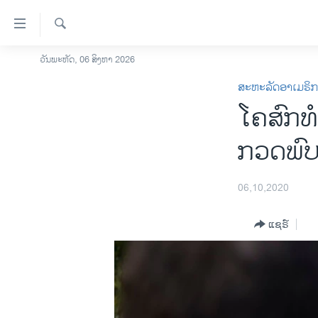
ລິ້ງ
ສຳຫລັບ
ເຂົ້າ
ຄົ້ນຫາ
ວັນພະຫັດ, 06 ສິງຫາ 2026
ໂຮມເພຈ
ຫາ
ສະຫະລັດອາເມຣິ
ລາວ
ຂ້າມ
ໂຄສົກທ
ຂ້າມ
ອາເມຣິກາ
ຂ້າມ
ການເລືອກຕັ້ງ ປະທານາທີບໍດີ ສະຫະລັດ
ກວດພົບ
ໄປ
2024
ຫາ
ຂ່າວ​ຈີນ
ຊອກ
06,10,2020
ຄົ້ນ
ໂລກ
ແຊຣ໌
ເອເຊຍ
ອິດສະຫຼະພາບດ້ານການຂ່າວ
ຊີວິດຊາວລາວ
ຊຸມຊົນຊາວລາວ