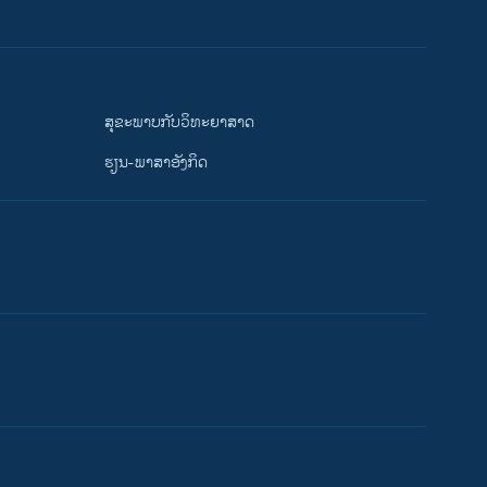
ສຸຂະພາບກັບວິທະຍາສາດ
ຮຽນ-ພາສາອັງກິດ