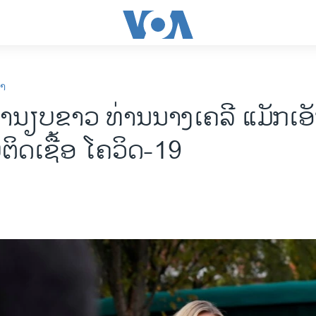
ກາ
ຳນຽບຂາວ ທ່ານນາງເຄລີ ແມັກເອ
ຕິດເຊື້ອ ໂຄວິດ-19