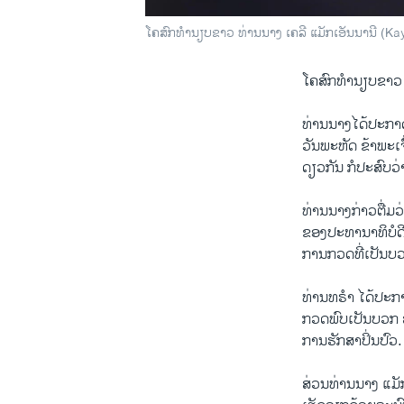
ໂຄສົກທຳນຽບຂາວ ທ່ານນາງ ເຄລີ ແມັກເອັນນານີ (Kay
ໂຄສົກທຳນຽບຂາວ ທ
ທ່ານນາງໄດ້ປະກາດຜ
ວັນພະຫັດ ຂ້າພະເ
ດຽວກັນ ກໍປະສົບວ່
ທ່ານນາງກ່າວຕື່ມວ່
ຂອງປະທານາທິບໍດີ
ການກວດທີ່ເປັນບວ
ທ່ານທຣຳ ໄດ້ປະກາ
ກວດພົບເປັນບວກ ສ
ການຮັກສາປິ່ນປົວ.
ສ່ວນທ່ານນາງ ແມັກ