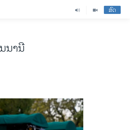
ສົດ
ັນນານີ