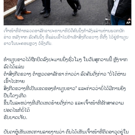
ເຈົ້າໜ້າທີ່ຕຳຫລວດອາລັກຂາປະທານາທິບໍດີຄົນນຶ່ງກຳລັງແລ່ານຜ່ານພວກນັກ
ຂ່າວ ຫລັງຈາກ ລົດຄັນນຶ່ງ ທີ່ແລ່ນ​ເຂົ້າໄປ​ຕຳ​ເອົາ​ສິ່ງ​ກີ​ດຂວາງ ທີ່ຕັ້ງ ໄວ້ຢູ່​ທຳນຽບ
ຂາວ​ໃນ​ນະຄອນຫຼວງ ວໍຊິງຕັນ.​
ທຳນຽບຂາວໄດ້​ຖືກ​ປິດ​ລົງ​ປະມານ​ນຶ່ງ​ຊົ່ວ​ໂມງ ​ໃນ​ວັນສຸກ​ວານ​ນີ້ ຫຼັງ​ຈາກ​
ລົດໄດ້ແລ່ນ​
ຕຳ​ສິ່ງ​ກີດ​ຂວາງ ຕຳຫຼວດ​ອາລັກຂາ ​ກ່າວ​ວ່າ ລົດ​ຄັນ​ດັ່ງກ່າວ “ບໍ່​ໄດ້​ຜ່ານ​
ເຂົ້າ​ໄປ​ກາຍ
ສິ່ງກີດ​ຂວາງທີ່ເປັນ​ເຂດຂອງ​ທຳນຽບຂາວ” ​ແລະ​ກ່າວ​ວ່າ​ບໍ່​ໄ​ດ້ມີການຍິງ​
ປືນ​ໃດໆ​ເກີດ
ຂຶ້ນໃນລະຫວ່າງທີ່ເກີດເຫດຮ້າຍດັ່ງກ່າວ ​ແລະ​ເຈົ້າ​ໜ້າ​ທີ່​ຮັກສາ​ຄວາມ​
ປອດ​ໄພກໍ​ບໍ່​ໄດ້​
ຮັບ​ບາດ​ເຈັບ.
ບັນດາ​ຜູ້​ເຫັນເຫດການ​ລາຍ​ງານວ່າ ​ຕົນໄດ້ເຫັນ​ເຈົ້າ​ໜ້າ​ທີ່​ຕິດ​ອາວຸດ​ຢູ່​ໃນ​