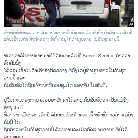
ວິທະຍາສາດ-ເທັກໂນໂລຈີ
ທຸລະກິດ
ພາສາອັງກິດ
ເຈົ້າໜ້າທີ່ຕຳຫລວດອາລັກຂາປະທານາທິບໍດີສະຫະລັດ ຄົນນຶ່ງ ກຳລັງກວດລົດ ທີ່
ວີດີໂອ
ແລ່ນ​ເຂົ້າໄປ​ຕຳ ​​ສິ່ງ​ກີ​ດຂວາງ ທີ່ຕັ້ງໄວ້ຢູ່ໃກ້​ທຳນຽບຂາວ ​ໃນ​ວັນ​ສຸກ​ວານ​ນີ້. ​
ສຽງ
ໜ່ວຍອາລັກຂາປະທານາທິບໍດີສະຫະລັດ ຫຼື Secret Service ກ່າວ​ວ່າ ​
ລາຍການກະຈາຍສຽງ
ລົດ​ຄັນ​ນຶ່ງ
ຕິດຕາມພວກເຮົາ ທີ່
​ໄດ້ແລ່ນ​ເຂົ້າໄປ​ຕຳ​ເອົາ​ສິ່ງ​ກີ​ດຂວາງ ທີ່ຕັ້ງໄວ້ຢູ່​ທຳນຽບຂາວ​ໃນ​ວັນ​ສຸກ​
ລາຍງານ
ວານ​ນີ້ ​ແລະ
​ຄົນຂັບ​ລົດ​ໄດ້​ຖືກ​ເຈົ້າໜ້າທີ່ຄວບ​ຄຸມ​ໂຕ ​ແລະ​ຈັບ ໃນ​ທັນ​ທີ.
ພາສາຕ່າງໆ
ຢູ່​ໃນ​ຖະ​ແຫ​ລງການ ໜ່ວຍອາລັກຂາໄດ້ລະບຸ ​ຄົນ​ຂັບ​ລົດ​ວ່າ ​ເປັນ​ແມ່ຍິງ​
ອາຍຸ 35 ປີ ​
ທີ່​ມາຈາກເມືອງ​ລາ ​ເວີກນີ ລັດ​ເທນ​ເນັ​ສຊີ. ພວກ​ເຈົ້າ​ໜ້າ​ທີ່​ກ່າວ​ວ່າ ​ແມ່​ຍິງ​
ຄົນ​ນີ້ ​ໄດ້
​ຖືກ​ກ່າວ​ຫາ​ໃນ​ວັນ​ສຸກ​ວານ​ນີ້ ດ້ວຍ​ການ​ລະເມີດກົດໝາຍອາຍາ ​ທີ່​ບໍ່​ໄດ້
ລະບຸຫລາຍ