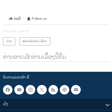
ແຊຣ໌
Follow us
This item is part of
ຂ່າວ
ສະຫະລັດອາເມຣິກາ
ທ່ານອາດມັກອ່ານເລື້ອງນີ້ຕື່ມ
ຕິດຕາມພວກເຮົາ ທີ່
ເບິ່ງ