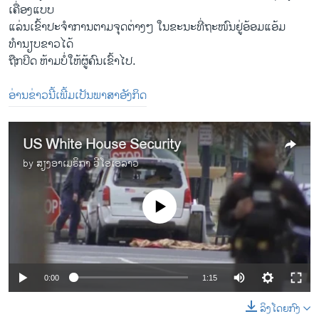
ເຄື່ອງ​ແບບ
​ແລ່ນ​ເຂົ້າປະຈຳການຕາມຈຸດຕ່າງໆ ໃນ​ຂະນະ​ທີ່​ຖະໜົນ​ຢູ່ອ້ອມ​ແອ້ມ​
ທຳນຽບຂາວ​ໄດ້
​ຖືກ​ປິດ ຫ້າມບໍ່ໃຫ້ຜູ້ຄົນເຂົ້າໄປ.
ອ່ານຂ່າວນີ້ເພີ້ມເປັນພາສາອັງກິດ
US White House Security
by
ສຽງອາເມຣິກາ ວີໂອເອລາວ
No media source currently available
0:00
1:15
ລິງໂດຍກົງ