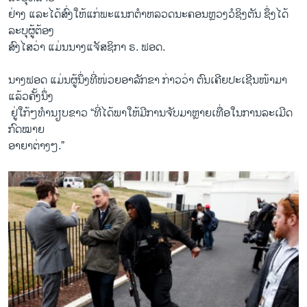
ຢ່າງ ​ແລະໄດ້​ສົ່ງ​ໃຫ້​ແກ່​ພະແນກ​ຕຳຫລວດ​ນະຄອນຫຼວງວໍຊິງຕັນ ຊຶ່ງ​ໄດ້​
ລະບຸຜູ້​ຕ້ອງ​
ສົງ​ໄສ​ວ່າ ​ແມ່ນ​ນາງ​ແຈັສຊິ​ກາ ຣ. ຟອດ.
ນາງ​ຟອດ ແມ່ນ​ຜູ້​ນຶ່ງ​ທີ່​ໜ່ວຍອາລັກຂາ ກ່າວ​ວ່າ ຕົນເຄີຍ​ປະ​ເຊີນ​ໜ້າມາ
ແລ້ວຄັ້ງນຶ່ງ
​ ຢູ່​ໃກ້ໆ​ທຳນຽບຂາວ “ທີ່​ໄດ້ພາໃຫ້​ມີ​ການຈັບ​ມາ​ຫຼາຍ​ເທື່ອໃ​ນການລະເມີດ
ກົດໝາຍ
ອາຍາ​ຕ່າງໆ.”