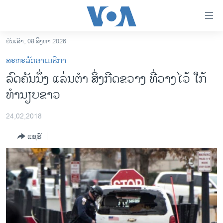
ລິ້ງ
ສຳຫລັບ
ເຂົ້າ
ວັນເສົາ, 08 ສິງຫາ 2026
ຫາ
ໂຮມເພຈ
ສະຫະລັດອາເມຣິກາ
ຂ້າມ
ລາວ
ລົດຄັນນຶ່ງ ແລ່ນຕຳ ສິ່ງກີດຂວາງ ທີ່ວາງໄວ້ ໃກ້
ຂ້າມ
ອາເມຣິກາ
ທຳນຽບຂາວ
ຂ້າມ
ໄປ
ການເລືອກຕັ້ງ ປະທານາທີບໍດີ ສະຫະລັດ 2024
ຫາ
24,02,2018
ຂ່າວ​ຈີນ
ຊອກ
ແຊຣ໌
ຄົ້ນ
ໂລກ
ເອເຊຍ
ອິດສະຫຼະພາບດ້ານການຂ່າວ
ຊີວິດຊາວລາວ
ຊຸມຊົນຊາວລາວ