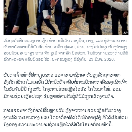
ວິທະຍາສາດ-ເທັກໂນໂລຈີ
ທຸລະກິດ
ພາສາອັງກິດ
ວີດີໂອ
ລັດຖະມົນຕີກະຊວງການເງິນ ທ່ານ ສຕີເວັນ ມະນູຊິນ, ກາງ, ແລະ ຜູ້ອຳນວຍການ
ສຽງ
ບັນຫາກົດໝາຍນິຕິບັນຍັດ ທ່ານ ເອຣິກ ຢູແລນ, ຊ້າຍ, ຍ່າງໄປປະຊຸມກັບຜູ້ນຳສຽງ
ສ່ວນນ້ອຍສະພາສູງ ທ່ານ ຈັກ ຊູເມີ ຈາກລັດ ນິວຢອກ, ໃນຫ້ອງການຂອງທ່ານທີ່ຫໍ
ລາຍການກະຈາຍສຽງ
ລັດຖະສະພາ ແຄັບປິຕອລ ຮິລ, ນະຄອນຫຼວງ ວໍຊິງຕັນ. 23 ມີນາ, 2020.
ຕິດຕາມພວກເຮົາ ທີ່
ລາຍງານ
ບັນດາເຈົ້າໜ້າທີ່ທຳນຽບຂາວ ແລະ ສະມາຊິກລະດັບສູງລັດຖະສະພາ
ສັງກັດ ພັກເດໂມແຄຣັດ ມີກຳນົດທີ່ຈະສືບຕໍ່ການປຶກສາຫາລືຂອງເຂົາເຈົ້າ
ໃນວັນຈັນມື້ນີ້ ກ່ຽວກັບ ໂຄງການຊ່ວຍເຫຼືອໄວຣັສ ໂຄໂຣນາໃໝ່, ລວມ
ພາສາຕ່າງໆ
ມີການຊ່ວຍເຫຼືອປະຊາ ຊົນຫຼາຍລ້ານຄົນຜູ້ທີ່ບໍ່ມີວຽກເຮັດງານທຳ.
ການເຈລະຈາດັ່ງກ່າວມີຂຶ້ນຫຼາຍວັນ ຫຼັງຈາກການຊ່ວຍເຫຼືອຄົນຫວ່າງ
ງານລັດ ຖະບານກາງ 600 ໂດລາຕໍ່ອາທິດໄດ້ໝົດອາຍຸລົງ ທີ່ໄດ້ເປັນສ່ວນ
ນຶ່ງຂອງ ຄວາມພະຍາຍາມຊ່ວຍເຫຼືອໄວຣັສໂຄໂຣນາກ່ອນໜ້ານີ້.