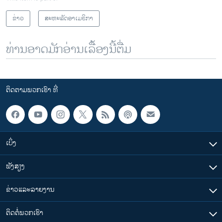
ຂ່າວ
ສະຫະລັດອາເມຣິກາ
ທ່ານອາດມັກອ່ານເລື້ອງນີ້ຕື່ມ
ຕິດຕາມພວກເຮົາ ທີ່
ເບິ່ງ
ຟັງສຽງ
ຂ່າວແລະລາຍງານ
ຕິດຕໍ່ພວກເຮົາ