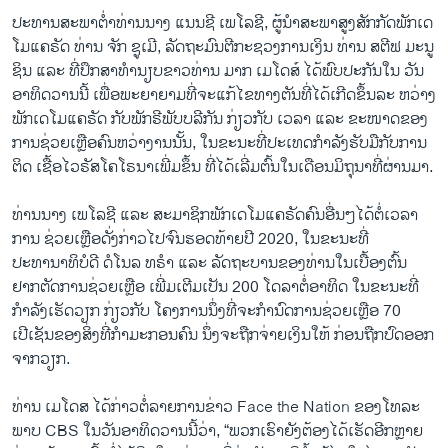
ປະທານສະພາຕໍ່າທ່ານນາງ ແນນຊີ ເພໂລຊີ, ຜູ້ນຳສະພາສູງສັກກັດພັກເດ
ໂມແຄຣັດ ທ່ານ ຈັກ ຊູເມີ, ລັດຖະມົນຕີກະຊວງການເງິນ ທ່ານ ສຕີຟ ມະນູ
ຊິນ ແລະ ທີ່ປຶກສາທຳນຽບຂາວທ່ານ ມາກ ເມໂດສ໌ ໄດ້ພົບປະກັນໃນ ວັນ
ອາທິດວານນີ້ ເພື່ອພະຍາຍາມທີ່ຈະແກ້ໄຂທາງຕັນທີ່ໄດ້ເກີດຂຶ້ນລະ ຫວ່າງ
ພັກເດໂມແຄຣັດ ກັບພັກຣີພັບບລີກັນ ກ່ຽວກັບ ເວລາ ແລະ ຂະໜາດຂອງ
ການຊ່ວຍເຫຼືອຄົນຫວ່າງານນັ້ນ, ໃນຂະນະທີ່ປະເທດກຳລັງຮັບມືກັບການ
ຕິດ ເຊື້ອໄວຣັສໂຄໂຣນາເພີ່ມຂຶ້ນ ທີ່ໄດ້ເລີ່ມຕົ້ນໃນເດືອນມິຖຸນາທີ່ຜ່ານມາ.
ທ່ານນາງ ເພໂລຊີ ແລະ ສະມາຊິກພັກເດໂມແຄຣັດຄົນອື່ນໆໄດ້ຕໍ່ເວລາ
ການ ຊ່ວຍເຫຼືອດັ່ງກ່າວໄປຈົນຮອດທ້າຍປີ 2020, ໃນຂະນະທີ່
ປະທານາທິບໍດີ ດໍໂນລ ທຣຳ ແລະ ລັດຖະບານຂອງທ່ານໃນເບື້ອງຕົ້ນ
ຢາກຕັດການຊ່ວຍເຫຼືອ ເພີ່ມເຕີມເປັນ 200 ໂດລາຕໍ່ອາທິດ ໃນຂະນະທີ່
ກຳລັງເຮັດວຽກ ກ່ຽວກັບ ໂຄງການນຶ່ງທີ່ຈະກຳນົດການຊ່ວຍເຫຼືອ 70
ເປີເຊັນຂອງສິ່ງທີ່ກຳມະກອນຄົນ ນຶ່ງຈະຖືກຈ່າຍເງິນໃຫ້ ກ່ອນຖືກປົດອອກ
ຈາກວຽກ.
ທ່ານ ເມໂດສ ໄດ້ກ່າວຕໍ່ລາຍການຂ່າວ Face the Nation ຂອງໂທລະ
ພາບ CBS ໃນວັນອາທິດວານນີ້ວ່າ, “ພວກເຮົາຍັງຕ້ອງໄດ້ເຮັດອີກຫຼາຍ