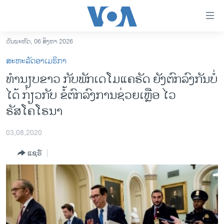
ລິ້ງ
ສຳຫລັບ
ເຂົ້າ
ວັນພະຫັດ, 06 ສິງຫາ 2026
ຫາ
ໂຮມເພຈ
ສະຫະລັດອາເມຣິກາ
ຂ້າມ
ລາວ
ທຳນຽບຂາວ ກັບພັກເດໂມແຄຣັດ ຍັງຕົກລົງກັນບໍ່
ຂ້າມ
ອາເມຣິກາ
ໄດ້ ກ່ຽວກັບ ຂໍ້ຕົກລົງການຊ່ວຍເຫຼືອ ໄວ
ຂ້າມ
ໄປ
ການເລືອກຕັ້ງ ປະທານາທີບໍດີ ສະຫະລັດ 2024
ຣັສໂຄໂຣນາ
ຫາ
ຂ່າວ​ຈີນ
ຊອກ
03,08,2020
ຄົ້ນ
ໂລກ
ແຊຣ໌
ເອເຊຍ
ອິດສະຫຼະພາບດ້ານການຂ່າວ
ຊີວິດຊາວລາວ
ຊຸມຊົນຊາວລາວ