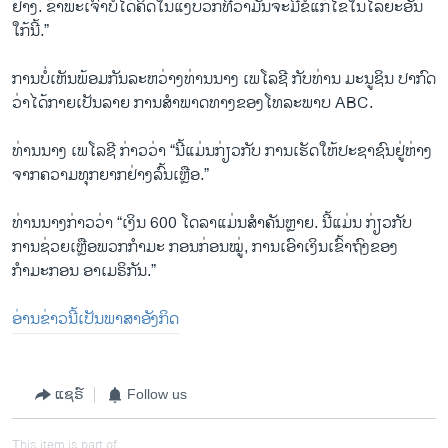
ຢ່າງ. ຂ້າພະເຈົ້າບໍ່ໄດ້ຄິດໃນແງ່ບວກທີ່ວ່າມັນຈະມີຂໍ້ແກ້ໄຂໃນໄລຍະອັນ
ໃກ້ນີ້.”
ການບໍ່ເຫັນພ້ອມກັນລະຫວ່າງທ່ານນາງ ເພໂລຊີ ກັບທ່ານ ມະນູຊິນ ປາກົດ
ວ່າໄດ້ກາຍເປັນລາຍ ການສຳພາດທາງຂອງໂທລະພາບ ABC.
ທ່ານນາງ ເພໂລຊີ ກ່າວວ່າ “ນີ້ແມ່ນກ່ຽວກັບ ການເຮັດໃຫ້ປະຊາຊົນຢູ່ຫ່າງ
ຈາກຄວາມທຸກຍາກຢ່າງລົ້ນເຫຼືອ.”
ທ່ານນາງກ່າວວ່າ “ເງິນ 600 ໂດລາແມ່ນສຳຄັນຫຼາຍ. ນີ້ແມ່ນ ກ່ຽວກັບ
ການຊ່ວຍເຫຼືອພວກກຳມະ ກອນກ່ອນໝູ່, ການເອົາເງິນເຂົ້າຖົງຂອງ
ກຳມະກອນ ອາເມຣິກັນ.”
ອ່ານຂ່າວນີ້ເປັນພາສາອັງກິດ
ແຊຣ໌
Follow us
This item is part of