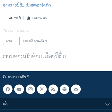
ອ່ານຂ່າວນີ້ຕື່ມ ເປັນພາສາອັງກິດ
ແຊຣ໌
Follow us
This item is part of
ຂ່າວ
ສະຫະລັດອາເມຣິກາ
ທ່ານອາດມັກອ່ານເລື້ອງນີ້ຕື່ມ
ຕິດຕາມພວກເຮົາ ທີ່
ເບິ່ງ