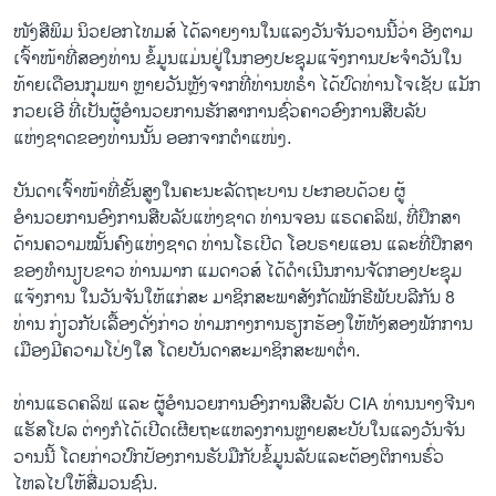
ໜັງສືພິມ ນິວຢອກໄທມສ໌ ໄດ້ລາຍງານໃນແລງວັນຈັນວານນີ້ວ່າ ອີງຕາມ
ເຈົ້າໜ້າທີ່ສອງທ່ານ ຂໍ້ມູນແມ່ນຢູ່ໃນກອງປະຊຸມແຈ້ງການປະຈຳວັນໃນ
ທ້າຍເດືອນກຸມພາ ຫຼາຍວັນຫຼັງຈາກທີ່ທ່ານທຣຳ ໄດ້ປົດທ່ານໂຈເຊັບ ແມັກ
ກວຍເອີ ທີ່ເປັນຜູ້ອຳນວຍການຮັກສາການຊົ່ວຄາວອົງການສືບລັບ
ແຫ່ງຊາດຂອງທ່ານນັ້ນ ອອກຈາກຕຳແໜ່ງ.
ບັນດາເຈົ້າໜ້າທີ່ຂັ້ນສູງໃນຄະນະລັດຖະບານ ປະກອບດ້ວຍ ຜູ້
ອຳນວຍການອົງການສືບລັບແຫ່ງຊາດ ທ່ານຈອນ ແຣດຄລິຟ, ທີ່ປຶກສາ
ດ້ານຄວາມໝັ້ນຄົງແຫ່ງຊາດ ທ່ານໂຣເບີດ ໂອບຣາຍແອນ ແລະທີ່ປຶກສາ
ຂອງທຳນຽບຂາວ ທ່ານມາກ ແມດາວສ໌ ໄດ້ດຳເນີນການຈັດກອງປະຊຸມ
ແຈ້ງການ ໃນວັນຈັນໃຫ້ແກ່ສະ ມາຊິກສະພາສັງກັດພັກຣີພັບບລີກັນ 8
ທ່ານ ກ່ຽວກັບເລື້ອງດັ່ງກ່າວ ທ່າມກາງການຮຽກຮ້ອງໃຫ້ທັງສອງພັກການ
ເມືອງມີຄວາມໂປ່ງໃສ ໂດຍບັນດາສະມາຊິກສະພາຕ່ຳ.
ທ່ານແຣດຄລິຟ ແລະ ຜູ້ອຳນວຍການອົງການສືບລັບ CIA ທ່ານນາງຈີນາ
ແຮັສໂປລ ຕ່າງກໍໄດ້ເປີດເຜີຍຖະແຫລງການຫຼາຍສະບັບໃນແລງວັນຈັນ
ວານນີ້ ໂດຍກ່າວປົກປ້ອງການຮັບມືກັບຂໍ້ມູນລັບແລະຕ້ອງຕິການຮົ່ວ
ໄຫລໄປໃຫ້ສື່ມວນຊົນ.