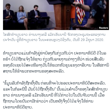
ວິທະຍາສາດ-ເທັກໂນໂລຈີ
ທຸລະກິດ
ພາສາອັງກິດ
ວີດີໂອ
ໂຄສົກທຳນຽບຂາວ ທ່ານນາງເຄລີ ແມັກເອັນນານີ ຈັດກອງປະຊຸມຖະແຫລງການ
ສຽງ
ປະຈຳວັນ ຢູ່ທີ່ທຳນຽບຂາວ ໃນນະຄອນຫຼວງວໍຊິງຕັນ, ວັນທີ 29 ມິຖຸນາ 2020.
ລາຍການກະຈາຍສຽງ
ທຳນຽບຂາວແມ່ນກຳລັງຢູ່ທ່າປ້ອງກັນກ່ຽວກັບວ່າ ປະທານາທິບໍດີ ດໍໂນລ
ຕິດຕາມພວກເຮົາ ທີ່
ທຣຳ ບໍ່ໄດ້ຖືກແຈ້ງໃຫ້ຊາບ ກ່ຽວກັບລາຍງານຕ່າງໆທີ່ວ່າ ໜ່ວຍສືບລັບ
ລາຍງານ
ຂອງຣັດເຊຍໄດ້ສະເໜີລາງວັນໃຫ້ພວກຫົວຮຸນແຮງຕາລີບານ ໃນອັຟການິ
ສຖານໃຫ້ຂ້າພວກທະຫານຂອງສະຫະລັດ.
ພາສາຕ່າງໆ
“ຂໍ້ມູນລັບກໍາລັງຖືກຢັ້ງຢືນ ກ່ອນທີ່ຈະໄປຮອດປະທານາທິບໍດີສະຫະລັດ.
ແລະໃນກໍລະນີນີ້ ມັນບໍ່ໄດ້ຖືກຢັ້ງຢືນ” ນັ້ນແມ່ນຄຳເວົ້າຂອງໂຄສົກທຳນຽບ
ຂາວ ທ່ານນາງເຄລີ ແມັກເອັນນານີ ທີ່ໄດ້ກ່າວໄປໃນວັນຈັນວານນີ້ ເມື່ອ
ຖືກຖາມໂດຍບັນດານັກຂ່າວວ່າ ເປັນຫຍັງຈຶ່ງບໍ່ໄດ້ແຈ້ງໃຫ້ທ່ານ
ປະທານາທິບໍດີຊາບ.