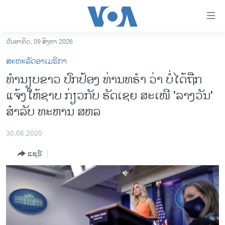
ລິ້ງ
ສຳຫລັບ
ເຂົ້າ
ວັນອາທິດ, 09 ສິງຫາ 2026
ຫາ
ໂຮມເພຈ
ສະຫະລັດອາເມຣິກາ
ຂ້າມ
ລາວ
ທຳນຽບຂາວ ປົກປ້ອງ ທ່ານທຣຳ ວ່າ ບໍ່ໄດ້ຖືກ
ຂ້າມ
ອາເມຣິກາ
ແຈ້ງໃຫ້ຊາບ ກ່ຽວກັບ ຣັດເຊຍ ສະເໜີ 'ລາງວັນ'
ຂ້າມ
ໄປ
ການເລືອກຕັ້ງ ປະທານາທີບໍດີ ສະຫະລັດ 2024
ສຳລັບ ທະຫານ ສຫລ
ຫາ
ຂ່າວ​ຈີນ
ຊອກ
30,06,2020
ຄົ້ນ
ໂລກ
ແຊຣ໌
ເອເຊຍ
ອິດສະຫຼະພາບດ້ານການຂ່າວ
ຊີວິດຊາວລາວ
ຊຸມຊົນຊາວລາວ