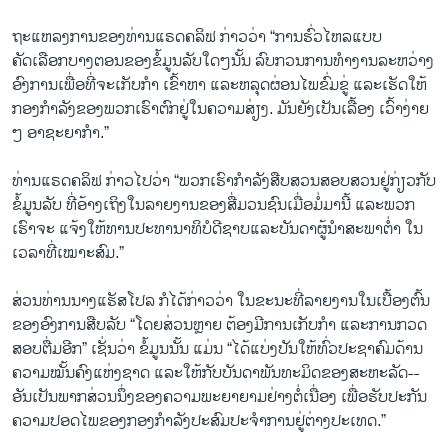
ຖະແຫລງການຂອງທ່ານແຣດຄລິຟ ກ່າວວ່າ “ການຮົ່ວໄຫລແບບ
ຄັດເລືອກບາງຕອນຂອງຂໍ້ມູນລັບໃດໆນັ້ນ ລົບກວນການທຳງານລະຫວ່າງ
ອົງການເພື່ອທີ່ຈະເກັບກຳ ເຂົ້າຫາ ແລະຫລຸດຜ່ອນໄພຂົ່ມຂູ່ ແລະເຮັດໃຫ້
ກອງກຳລັງຂອງພວກເຮົາຕົກຢູ່ໃນຄວາມສ່ຽງ. ມັນຍັງເປັນເລື້ອງ ເວົ້າງ່າຍ
ໆ ອາຊະຍາກຳ.”
ທ່ານແຣດຄລິຟ ກ່າວໄປວ່າ “ພວກເຮົາກຳລັງສືບສວນສອບສວນຢູ່ກ່ຽວກັບ
ຂໍ້ມູນລັບ ທີ່ອ້າງເຖິງໃນລາຍງານຂອງສື່ມວນຊົນເມື່ອມໍ່ມານີ້ ແລະພວກ
ເຮົາຈະ ແຈ້ງໃຫ້ທານປະທານາທິບໍດີຊາບແລະບັນດາຜູ້ນຳສະພາຕ່ຳ ໃນ
ເວລາທີ່ເໝາະສົມ.”
ສ່ວນທ່ານນາງແຮັສໂປລ ກໍໄດ້ກ່າວວ່າ ໃນຂະນະທີ່ລາຍງານໃນເບື້ອງຕົ້ນ
ຂອງອົງການສືບລັບ “ໂດຍສ່ວນຫຼາຍ ຕ້ອງມີການເກັບກຳ ແລະການກວດ
ສອບຕື່ມອີກ” ເຊັ່ນວ່າ ຂໍ້ມູນນັ້ນ ແມ່ນ “ໄດ້ແບ່ງປັນໃຫ້ທົ່ວປະຊາຄົມດ້ານ
ຄວາມໝັ້ນຄົງແຫ່ງຊາດ ແລະໃຫ້ກັບບັນດາພັນທະມິດຂອງສະຫະລັດ--
ອັນເປັນພາກສ່ວນນຶ່ງຂອງຄວາມພະຍາຍາມຢ່າງຕໍ່ເນື່ອງ ເພື່ອຮັບປະກັນ
ຄວາມປອດໄພຂອງກອງກຳລັງປະສົມປະຈຳການຢູ່ຕ່າງປະເທດ.”