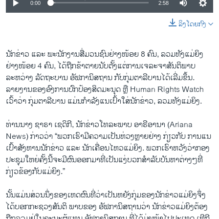
0:00
2:58
ລິງໂດຍກົງ
ນັກຂ່າວ ແລະ ພະນັກງານສື່ມວນຊົນຢ່າງໜ້ອຍ 8 ຄົນ, ລວມທັງແມ່ຍິງ
ຢ່າງໜ້ອຍ 4 ຄົນ, ໄດ້ຖືກຂ້າຕາຍນັບຕັ້ງແຕ່ການເຈລະຈາສັນຕິພາບ
ລະຫວ່າງ ລັດຖະບານ ອັຟການິສຖານ ກັບກຸ່ມຕາລີບານໄດ້ເລີ່ມຂຶ້ນ.
ລາຍງານຂອງອົງການປົກປ້ອງສິດມະນຸດ ຫຼື Human Rights Watch
ເວົ້າວ່າ ກຸ່ມຕາລີບານ ແມ່ນກຳລັງແນເປົ້າໃສ່ນັກຂ່າວ, ລວມທັງແມ່ຍິງ.
ທ່ານນາງ ຊາຣາ ເຊດິກີ, ນັກຂ່າວໂທລະພາບ ອາຣີອານາ (Ariana
News) ກ່າວວ່າ “ພວກເຮົາມີຄວາມເປັນຫ່ວງຫຼາຍຢ່າງ ກ່ຽວກັບ ການແນ
ເປົ້າສັງຫານນັກຂ່າວ ແລະ ນັກເຄື່ອນໄຫວແມ່ຍິງ. ພວກເຮົາຫວັງວ່າກອງ
ປະຊຸມໃຫຍ່ຄັ້ງນີ້ຈະມີຜົນອອກມາທີ່ເປັນແງ່ບວກສຳລັບບັນຫາຕ່າງໆທີ່
ກ່ຽວຂ້ອງກັບແມ່ຍິງ.”
ນັ້ນແມ່ນສ່ວນນຶ່ງຂອງເຫດຜົນທີ່ວ່າເປັນຫຍັງກຸ່ມຂອງນັກຂ່າວແມ່ຍິງຈຶ່ງ
ໄດ້ບອກກະຊວງສັນຕິ ພາບຂອງ ອັຟການິສຖານວ່າ ນັກຂ່າວແມ່ຍິງຕ້ອງ
ຖືກລວມຢູ່ໃນຄະນະຜູ້ແທນ ອັຟການິສຖານ ທີ່ໄດ້ມຸ່ງໜ້າໄປປະເທດ ເທີກີ