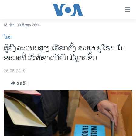
ລິ້ງ
ສຳຫລັບ
ເຂົ້າ
ວັນເສົາ, 08 ສິງຫາ 2026
ຫາ
ໂຮມເພຈ
ໂລກ
ຂ້າມ
ລາວ
ຜູ້​ລົງ​ຄະ​ແນນ​ສຽງ ເລືອກ​ຕັ້ງ ສະ​ພາ ຢູ​ໂຣບ ໃນ​
ຂ້າມ
ອາເມຣິກາ
ຂະ​ນະ​ທີ່ ລັດ​ທິ​ຊາດ​ນິ​ຍົມ ມີຫຼາຍຂຶ້ນ
ຂ້າມ
ໄປ
ການເລືອກຕັ້ງ ປະທານາທີບໍດີ ສະຫະລັດ 2024
ຫາ
26,05,2019
ຂ່າວ​ຈີນ
ຊອກ
ແຊຣ໌
ຄົ້ນ
ໂລກ
ເອເຊຍ
ອິດສະຫຼະພາບດ້ານການຂ່າວ
ຊີວິດຊາວລາວ
ຊຸມຊົນຊາວລາວ