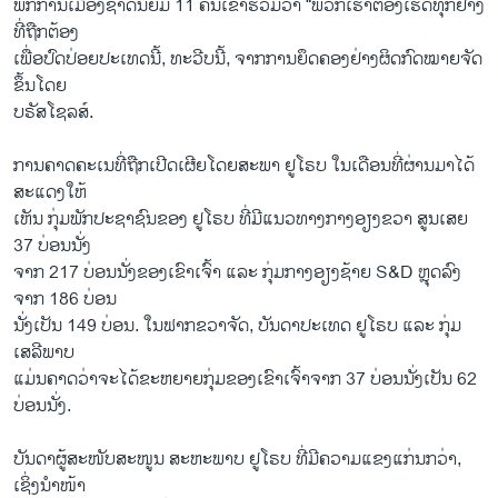
ພັກການເມືອງຊາດນິຍົມ 11 ຄົນເຂົ້າຮ່ວມວ່າ “ພວກເຮົາຕ້ອງເຮັດທຸກຢ່າງ
ທີ່ຖືກຕ້ອງ
ເພື່ອປົດປ່ອຍປະເທດນີ້, ທະວີບນີ້, ຈາກການຍຶດຄອງຢ່າງຜິດກົດໝາຍຈັດ
ຂຶ້ນໂດຍ
ບຣັສໂຊລສ໌.
ການ​ຄາດ​ຄະ​ເນ​ທີ່​ຖືກ​ເປີດ​ເຜີຍ​ໂດຍ​ສະ​ພາ ຢູ​ໂຣບ ໃນ​ເດືອນ​ທີ່​ຜ່ານ​ມາ​ໄດ້​
ສະ​ແດງ​ໃຫ້
ເຫັນ ກຸ່ມພັກປະຊາຊົນຂອງ ຢູໂຣບ ທີ່ມີແນວທາງກາງອຽງຂວາ ສູນເສຍ
37 ບ່ອນນັ່ງ
ຈາກ 217 ບ່ອນນັ່ງຂອງເຂົາເຈົ້າ ແລະ ກຸ່ມກາງອຽງຊ້າຍ S&D ຫຼຸດລົງ
ຈາກ 186 ບ່ອນ
ນັ່ງເປັນ 149 ບ່ອນ. ໃນຟາກຂວາຈັດ, ບັນດາປະເທດ ຢູໂຣບ ແລະ ກຸ່ມ
ເສລີພາບ
ແມ່ນຄາດວ່າຈະໄດ້ຂະຫຍາຍກຸ່ມຂອງເຂົາເຈົ້າຈາກ 37 ບ່ອນນັ່ງເປັນ 62
ບ່ອນນັ່ງ.
ບັນ​ດາ​ຜູ້​ສະ​ໜັບ​ສະ​ໜູນ ສະ​ຫະ​ພາບ ຢູ​ໂຣບ ທີ່​ມີ​ຄວາມ​ແຂງ​ແກ່ນ​ກວ່າ,
ເຊິ່ງນຳ​ໜ້າ​