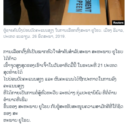
ວິທະຍາສາດ-ເທັກໂນໂລຈີ
ທຸລະກິດ
ພາສາອັງກິດ
ຜູ້​ຊາຍ​ຄົນ​ນຶ່ງ​ປ່ອນ​ບັດ​ຄະ​ແນນ​ສຽງ ໃນ​ການ​ເລືອກ​ຕັ້ງ​ສະ​ພາ ຢູ​ໂຣບ. ເມືອງ ລີ​ມາ​ລ,
ວີດີໂອ
ປະ​ເທດ ແບ​ລ​ຈຽມ. 26 ພຶດ​ສະ​ພາ, 2019.
ສຽງ
ການ​ເລືອກ​ຕັ້ງ​ທີ່​ເປັນ​ໝາກ​ຫົວ​ໃຈ​ສຳ​ຄັນ​ສຳ​ລັບ​ສະ​ພາ ສະ​ຫະ​ພາບ ຢູ​ໂຣບ
ລາຍການກະຈາຍສຽງ
ໄດ້​ກ້າວ
ຕິດຕາມພວກເຮົາ ທີ່
ເຂົ້າຈຸດສູງສຸດຂອງເຂົາເຈົ້າໃນວັນອາທິດມື້ນີ້ ໃນຂະນະທີ່ 21 ປະເທດ
ລາຍງານ
ສຸດທ້າຍໄດ້
ໄປປ່ອນບັດຄະແນນສຽງ ແລະ ຜົນຄະແນນໄດ້ຖືກປະກາດໃນການລົງ
ຄະແນນສຽງ
ພາສາຕ່າງໆ
ທີ່ໄດ້ກາຍເປັນການຕໍ່ສູ້ທົ່ວທະວີບ ລະຫວ່າງ ກຸ່ມປະຊານິຍົມ ທີ່ຕໍ່ຕ້ານ
ອຳນາດທີ່ເພີ່ມ
ຂຶ້ນຂອງ ສະຫະພາບ ຢູໂຣບ ກັບຜູ້ສະໜັບສະໜູນຄວາມສາມັກຄີທີ່ໃກ້ຊິດ
ຂອງ ສະ
ຫະພາບ ຢູໂຣບ.