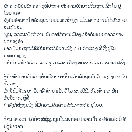
ນັກ​ຊາດ​ນິ​ຍົມ​ປີກ​ຂວາ ຜູ້​ທີ່​ຢາກ​ຈະ​ຕັດ​ການ​ຍົກ​ຍ້າຍ​ຖິ່ນ​ຖານ​ເຂົ້າ​ໃນ ຢູ​
ໂຣບ ແລະ
ສົ່ງຄືນອຳນາດໃຫ້ລັດຖະບານປະເທດຕ່າງໆ ແມ່ນຄາດວ່າຈະໄດ້ຮັບການ
ສະໜັບສະ
ໜູນ, ແຕ່ແນວໃດກໍຕາມ ບັນດາພັກການເມືອງທີ່ສຳຄັນແມ່ນຄາດວ່າຈະ
ຍຶດຄອງອຳ
ນາດ ໃນສະຖານນິຕິບັນຍາດທີ່ມີບ່ອນນັ່ງ 751 ຕຳແໜ່ງ ທີ່ຕັ້ງຢູ່ໃນ
ນະຄອນຫຼວງ
ບຣັສໂຊລສ໌ ປະເທດ ແບລຈຽມ ແລະ ເມືອງ ສຕຣາສບວກ ປະເທດ ຝຣັ່ງ.
ຜູ້​ນຳ​ໜ້າ​ການ​ຂັດ​ແຍ້ງ​ຕໍ່ນະ​ໂຍ​ບາຍນັ້ນ ​ແມ່ນ​ລັດ​ຖະ​ມົນ​ຕີ​ກະ​ຊວງ​ພາຍ​ໃນ ​
ຫົວອະ​ນຸ
ລັກນິຍົມຈັດຂອງ ອິຕາລີ ທ່ານ ແມັດຕີໂອ ຊາລວີນີ, ຫົວໜ້າຂອງພັກ
ສັນນິບາດ, ຜູ້ທີ່
ກຳລັງກໍ່ຕັ້ງກຸ່ມນຶ່ງ ທີ່ມີຄວາມຄິດຄ້າຍຄືກັນຈາກທົ່ວ ຢູໂຣບ.
ທ່ານ ຊ​າ​ລ​ວີ​ນີ ໄດ້​ກ່າວ​ຕໍ່​ຜູ້​ຊຸມ​ນຸມ​ໃນ​ນະ​ຄອນ ມິ​ລານ ໃນ​ອາ​ທິດ​ແລ້ວນີ້ ທີ່​
ມີ​ຜູ້​ນຳ​ຈາກ