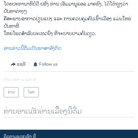
ໂດຍປະທານາທິບໍດີ ຝຣັ່ງ ທ່ານ ເອັມມານູແອລ ມາຄຣົງ, ໄດ້ໂຕ້ຖຽງວ່າ
ບັນຫາຕ່າງໆ
ຄືສະພາບອາກາດປ່ຽນແປງ ແລະ ການຄວບຄຸມຄົນເຂົ້າເມືອງ ແມ່ນໃຫຍ່
ບັນຫາທີ່
ໃຫຍ່ໂພດສຳລັບປະເທດນຶ່ງ ທີ່ຈະປາບປາມຄົນດຽວ.
ອ່ານ​ຂ່າວນີ້​ຕື່ມ​ເປັນ​ພາ​ສາ​ອັງ​ກິດ
ແຊຣ໌
Follow us
This item is part of
ຂ່າວ
ໂລກ
ທ່ານອາດມັກອ່ານເລື້ອງນີ້ຕື່ມ
ຕິດຕາມພວກເຮົາ ທີ່