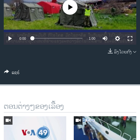
ວິທະຍາສາດ-ເທັກໂນໂລຈີ
No media source currently available
ທຸລະກິດ
ພາສາອັງກິດ
ວີດີໂອ
0:00
1:00
ສຽງ
ລິງໂດຍກົງ
ລາຍການກະຈາຍສຽງ
ຕິດຕາມພວກເຮົາ ທີ່
ແຊຣ໌
ລາຍງານ
ພາສາຕ່າງໆ
ຕອນຕ່າງໆຂອງເລື້ອງ