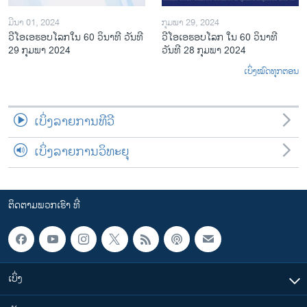
ມີນາ 01, 2024
ກຸມພາ 29, 2024
ວີໂອເອຮອບໂລກໃນ 60 ວິນາທີ ວັນທີ
ວີໂອເອຮອບໂລກ ໃນ 60 ວິນາທີ
29 ກຸມພາ 2024
ວັນທີ 28 ກຸມພາ 2024
ເບິ່ງໝົດທຸກຕອນ
ເບິ່ງລາຍການທີວີ
ເບິ່ງລາຍການວິທະຍຸ
ຕິດຕາມພວກເຮົາ ທີ່
ເບິ່ງ