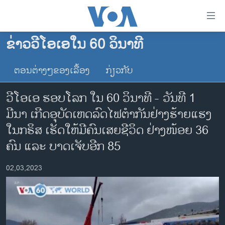
ລິ້ງ
ສຳຫລັບ
ເຂົ້າ
ຂ່າວວີໂອເອໃນ 60 ວິນາທີ
ຫາ
ໂຮມເພຈ
ຂ້າມ
ຕອນຕ່າງໆຂອງເລື້ອງ
ກ່ຽວກັບ
ລາວ
ຂ້າມ
ອາເມຣິກາ
ຂ້າມ
ວີໂອເອ ຮອບໂລກ ໃນ 60 ວິນາທີ - ວັນທີ 1
ໄປ
ການເລືອກຕັ້ງ ປະທານາທີບໍດີ ສະຫະລັດ 2024
ມີນາ ເກີດອຸບັດເຫດລົດໄຟຕຳກັນຢ່າງຮ້າຍແຮງ
ຫາ
ຂ່າວ​ຈີນ
ໃນກຣິສ ເຮັດໃຫ້ມີຄົນເສຍຊີວິດ ຢ່າງໜ້ອຍ 36
ຊອກ
ຄົ້ນ
ໂລກ
ຄົນ ແລະ ບາດເຈັບອີກ 85
ເອເຊຍ
02,03,2023
ອິດສະຫຼະພາບດ້ານການຂ່າວ
ຊີວິດຊາວລາວ
ຊຸມຊົນຊາວລາວ