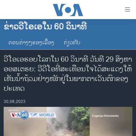
ລິ້ງ
ສຳຫລັບ
ເຂົ້າ
ຂ່າວວີໂອເອໃນ 60 ວິນາທີ
ຫາ
ໂຮມເພຈ
ຂ້າມ
ຕອນຕ່າງໆຂອງເລື້ອງ
ກ່ຽວກັບ
ລາວ
ຂ້າມ
ອາເມຣິກາ
ຂ້າມ
ວີໂອເອຮອບໂລກໃນ 60 ວິນາທີ ວັນທີ 29 ສິງຫາ
ໄປ
ການເລືອກຕັ້ງ ປະທານາທີບໍດີ ສະຫະລັດ 2024
ອອສເຕຣຍ: ວີດີໂອທີ່ສະເທືອນໃຈໄດ້ສະແດງໃຫ້
ຫາ
ຂ່າວ​ຈີນ
ເຫັນນ້ຳຖ້ວມຢ່າງໜັກຢູ່ໃນພາກຕາເວັນຕົກຂອງ
ຊອກ
ຄົ້ນ
ໂລກ
ປະເທດ
ເອເຊຍ
30,08,2023
ອິດສະຫຼະພາບດ້ານການຂ່າວ
ຊີວິດຊາວລາວ
ຊຸມຊົນຊາວລາວ