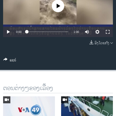
ວິທະຍາສາດ-ເທັກໂນໂລຈີ
No media source currently available
ທຸລະກິດ
ພາສາອັງກິດ
ວີດີໂອ
0:00
1:00
ສຽງ
ລິງໂດຍກົງ
ລາຍການກະຈາຍສຽງ
ຕິດຕາມພວກເຮົາ ທີ່
ແຊຣ໌
ລາຍງານ
ພາສາຕ່າງໆ
ຕອນຕ່າງໆຂອງເລື້ອງ