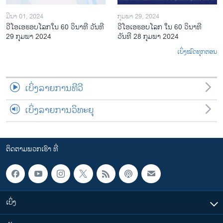
ມີນາ 01, 2024
ກຸມພາ 29, 2024
ວີໂອເອຮອບໂລກໃນ 60 ວິນາທີ ວັນທີ
ວີໂອເອຮອບໂລກ ໃນ 60 ວິນາທີ
29 ກຸມພາ 2024
ວັນທີ 28 ກຸມພາ 2024
ເບິ່ງໝົດທຸກຕອນ
ເບິ່ງລາຍການທີວີ
ເບິ່ງລາຍການວິທະຍຸ
ຕິດຕາມພວກເຮົາ ທີ່
ເບິ່ງ