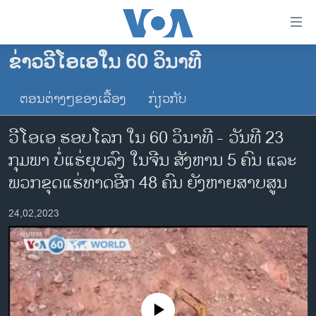
ລິ້ງ
ສຳຫລັບ
ເຂົ້າ
ຂ່າວວີໂອເອໃນ 60 ວິນາທີ
ຫາ
ໂຮມເພຈ
ຂ້າມ
ຕອນຕ່າງໆຂອງເລື້ອງ
ກ່ຽວກັບ
ລາວ
ຂ້າມ
ອາເມຣິກາ
ຂ້າມ
ວີໂອເອ ຮອບໂລກ ໃນ 60 ວິນາທີ - ວັນທີ 23
ໄປ
ການເລືອກຕັ້ງ ປະທານາທີບໍດີ ສະຫະລັດ 2024
ກຸມພາ ບໍ່ແຮ່ຍຸບລົງ ໃນຈີນ ສັງຫານ 5 ຄົນ ແລະ
ຫາ
ຂ່າວ​ຈີນ
ພວກຂຸດແຮ່ທາດອີກ 48 ຄົນ ຍັງຫາຍສາບສູນ
ຊອກ
ຄົ້ນ
ໂລກ
24,02,2023
ເອເຊຍ
ອິດສະຫຼະພາບດ້ານການຂ່າວ
ຊີວິດຊາວລາວ
ຊຸມຊົນຊາວລາວ
No media source currently available