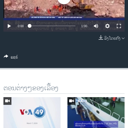
ວິທະຍາສາດ-ເທັກໂນໂລຈີ
ທຸລະກິດ
ພາສາອັງກິດ
0:00
1:00
ວີດີໂອ
ລິງໂດຍກົງ
ສຽງ
ແຊຣ໌
ລາຍການກະຈາຍສຽງ
ຕິດຕາມພວກເຮົາ ທີ່
ລາຍງານ
ຕອນຕ່າງໆຂອງເລື້ອງ
ພາສາຕ່າງໆ