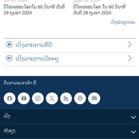
ມີນາ 01, 2024
ກຸມພາ 29, 2024
ວີໂອເອຮອບໂລກໃນ 60 ວິນາທີ ວັນທີ
ວີໂອເອຮອບໂລກ ໃນ 60 ວິນາທີ
29 ກຸມພາ 2024
ວັນທີ 28 ກຸມພາ 2024
ເບິ່ງໝົດທຸກຕອນ
ເບິ່ງລາຍການທີວີ
ເບິ່ງລາຍການວິທະຍຸ
ຕິດຕາມພວກເຮົາ ທີ່
ເບິ່ງ
ຟັງສຽງ