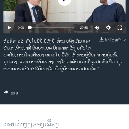
ວິທະຍາສາດ-ເທັກໂນໂລຈີ
ທຸລະກິດ
ພາສາອັງກິດ
0:00
29:58
ວີດີໂອ
ລິງໂດຍກົງ
ຫົວຂໍ້ຂ່າວສໍາຄັນໃນມື້ນີ້ ມີດັ່ງນີ້: ທ່ານ ບລິງເກັນ ແລະ
ສຽງ
ບັນດາເຈົ້າໜ້າທີ່ ອິສຣາແອລ ປຶກສາຫາລືກ່ຽວກັບໂຕ
ປະກັນ, ການໂຈມຕີຂອງ ສຫລ ໃນ ອີຣັກ ສັງຫານຜູ້ບັນຊາການກຸ່ມຫົວ
ລາຍການກະຈາຍສຽງ
ຮຸນແຮງ, ແລະ ການຂັດຂວາງທາງໂທລະສັບ ແມ່ນມີຈຸດປະສົງເພື່ອ “ຫຼຸດ
ຕິດຕາມພວກເຮົາ ທີ່
ລາຍງານ
ຜ່ອນຄວາມເປັນໄປໄດ້ຂອງໄພຂົ່ມຂູ່ດ້ານຄວາມປອດໄພ.”
ພາສາຕ່າງໆ
ແຊຣ໌
ຕອນຕ່າງໆຂອງເລື້ອງ