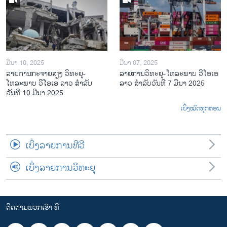
ມີນາ 10, 2025
ມີນາ 07, 2025
ລາຍການກະຈາຍສຽງ ວິທະຍຸ-
ລາຍການ​ວິ​ທະ​ຍ​ຸ-ໂທ​ລະ​ພາບ ວີໂອເອ
ໂທລະພາບ ວີໂອເອ ລາວ ສຳລັບ
ລາວ ສຳ​ລັບ​ວັນ​ທີ 7 ມີ​ນາ 2025
ວັນທີ 10 ມີນາ 2025
ເບິ່ງໝົດທຸກຕອນ
ເບິ່ງລາຍການທີວີ
ເບິ່ງລາຍການວິທະຍຸ
ຕິດຕາມພວກເຮົາ ທີ່