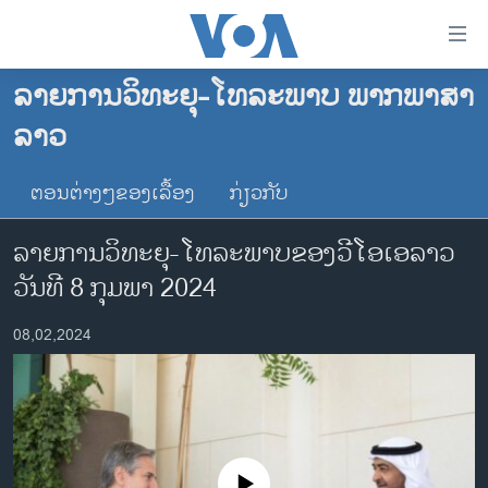
ລິ້ງ
ສຳຫລັບ
ເຂົ້າ
ລາຍການວິທະຍຸ-ໂທລະພາບ ພາກພາສາ
ຫາ
ໂຮມເພຈ
ລາວ
ຂ້າມ
ລາວ
ຂ້າມ
ອາເມຣິກາ
ຕອນຕ່າງໆຂອງເລື້ອງ
ກ່ຽວກັບ
ຂ້າມ
ໄປ
ການເລືອກຕັ້ງ ປະທານາທີບໍດີ ສະຫະລັດ 2024
ລາຍການວິທະຍຸ-ໂທລະພາບຂອງວີໂອເອລາວ
ຫາ
ຂ່າວ​ຈີນ
ຊອກ
ວັນທີ 8 ກຸມພາ 2024
ຄົ້ນ
ໂລກ
08,02,2024
ເອເຊຍ
ອິດສະຫຼະພາບດ້ານການຂ່າວ
ຊີວິດຊາວລາວ
ຊຸມຊົນຊາວລາວ
No media source currently available