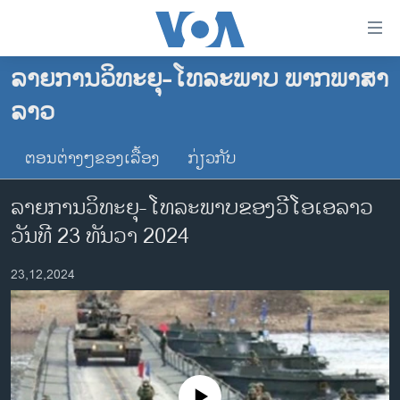
ລິ້ງ
ສຳຫລັບ
ເຂົ້າ
ລາຍການວິທະຍຸ-ໂທລະພາບ ພາກພາສາ
ຫາ
ໂຮມເພຈ
ລາວ
ຂ້າມ
ລາວ
ຂ້າມ
ອາເມຣິກາ
ຕອນຕ່າງໆຂອງເລື້ອງ
ກ່ຽວກັບ
ຂ້າມ
ໄປ
ການເລືອກຕັ້ງ ປະທານາທີບໍດີ ສະຫະລັດ 2024
ລາຍການວິທະຍຸ-ໂທລະພາບຂອງວີໂອເອລາວ
ຫາ
ຂ່າວ​ຈີນ
ຊອກ
ວັນທີ 23 ທັນວາ 2024
ຄົ້ນ
ໂລກ
23,12,2024
ເອເຊຍ
ອິດສະຫຼະພາບດ້ານການຂ່າວ
ຊີວິດຊາວລາວ
ຊຸມຊົນຊາວລາວ
No media source currently available