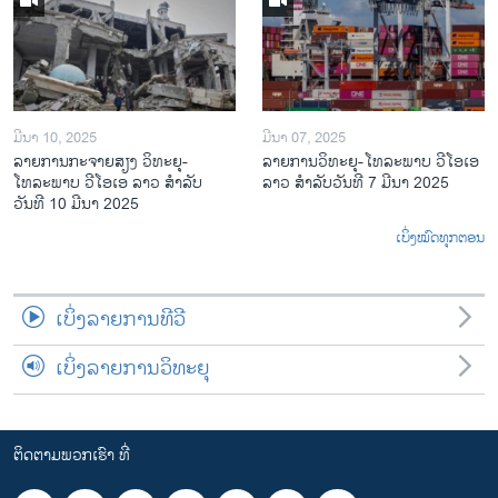
ມີນາ 10, 2025
ມີນາ 07, 2025
ລາຍການກະຈາຍສຽງ ວິທະຍຸ-
ລາຍການ​ວິ​ທະ​ຍ​ຸ-ໂທ​ລະ​ພາບ ວີໂອເອ
ໂທລະພາບ ວີໂອເອ ລາວ ສຳລັບ
ລາວ ສຳ​ລັບ​ວັນ​ທີ 7 ມີ​ນາ 2025
ວັນທີ 10 ມີນາ 2025
ເບິ່ງໝົດທຸກຕອນ
ເບິ່ງລາຍການທີວີ
ເບິ່ງລາຍການວິທະຍຸ
ຕິດຕາມພວກເຮົາ ທີ່