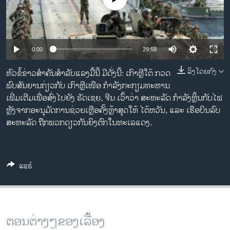
ວິທະຍາສາດ-ເທັກໂນໂລຈີ
ທຸລະກິດ
ພາສາອັງກິດ
0:00
29:59
ວີດີໂອ
ລິງໂດຍກົງ
ຫົວຂໍ້ຂ່າວສໍາຄັນສໍາລັບແລງມື້ນີ້ ມີດັ່ງນີ້: ເກົາຫຼີໃຕ້ ກວດ
ສຽງ
ພົບສັນຍານກ່ຽວກັບ ເກົາຫຼີເໜືອ ກຳລັງກະກຽມທະຫານ
ເພີ່ມເຕີມເພື່ອສົ່ງໄປຍັງ ຣັດເຊຍ, ຈີນ ເວົ້າວ່າ ສະຫະລັດ ກຳລັງຫຼິ້ນກັບໄຟ
ລາຍການກະຈາຍສຽງ
ຫຼັງຈາກອະນຸມັດການຊ່ວຍເຫຼືອຄັ້ງຫຼ້າສຸດໃຫ້ ໄຕ້ຫວັນ, ແລະ ເຮືອບິນລົບ
ຕິດຕາມພວກເຮົາ ທີ່
ລາຍງານ
ສະຫະລັດ ຖືກພວກດຽວກັນຍິງຕົກໃນທະເລແດງ.
ພາສາຕ່າງໆ
ແຊຣ໌
ຕອນຕ່າງໆຂອງເລື້ອງ