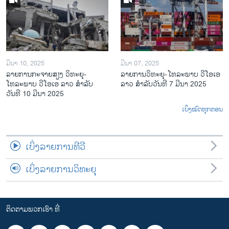
ມີນາ 10, 2025
ມີນາ 07, 2025
ລາຍການກະຈາຍສຽງ ວິທະຍຸ-
ລາຍການ​ວິ​ທະ​ຍ​ຸ-ໂທ​ລະ​ພາບ ວີໂອເອ
ໂທລະພາບ ວີໂອເອ ລາວ ສຳລັບ
ລາວ ສຳ​ລັບ​ວັນ​ທີ 7 ມີ​ນາ 2025
ວັນທີ 10 ມີນາ 2025
ເບິ່ງໝົດທຸກຕອນ
ເບິ່ງລາຍການທີວີ
ເບິ່ງລາຍການວິທະຍຸ
ຕິດຕາມພວກເຮົາ ທີ່