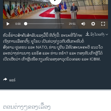
ວິທະຍາສາດ-ເທັກໂນໂລຈີ
ທຸລະກິດ
ພາສາອັງກິດ
0:00
29:51
ວີດີໂອ
ລິງໂດຍກົງ
ຫົວຂໍ້ຂ່າວສໍາຄັນສໍາລັບແລງມື້ນີ້ ທີດັ່ງນີ້: ຂະນະທີ່ໃກ້ຈະ
ສຽງ
ເຖິງການເລືອກຕັ້ງ; ຢູໂຣບ ເປັນຫ່ວງກ່ຽວກັບຜົນກະທົບຕໍ່
ສົງຄາມ ຢູເຄຣນ ແລະ NATO, ທ່ານ ປູຕິນ ມີທັດສະນະຄະຕິ ແນວໃດ
ລາຍການກະຈາຍສຽງ
ລະຫວ່າງທ່ານນາງ ແຮຣິສ ແລະ ທ່ານ ທຣຳ? ແລະ ກອງທັບເກົາຫຼີໃຕ້
ຕິດຕາມພວກເຮົາ ທີ່
ລາຍງານ
ເປີດເຜີຍວ່າ ເກົາຫຼີເໜືອ ກຽມທົດລອງອາວຸດນິວເຄລຍ ແລະ ICBM.
ພາສາຕ່າງໆ
ແຊຣ໌
ຕອນຕ່າງໆຂອງເລື້ອງ