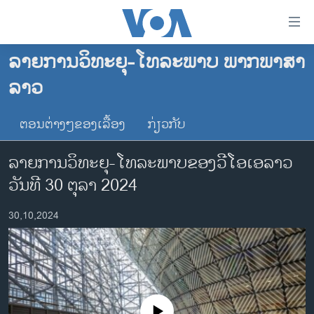
ລິ້ງ
ສຳຫລັບ
ເຂົ້າ
ລາຍການວິທະຍຸ-ໂທລະພາບ ພາກພາສາ
ຫາ
ໂຮມເພຈ
ລາວ
ຂ້າມ
ລາວ
ຂ້າມ
ອາເມຣິກາ
ຕອນຕ່າງໆຂອງເລື້ອງ
ກ່ຽວກັບ
ຂ້າມ
ໄປ
ການເລືອກຕັ້ງ ປະທານາທີບໍດີ ສະຫະລັດ 2024
ລາຍການວິທະຍຸ-ໂທລະພາບຂອງວີໂອເອລາວ
ຫາ
ຂ່າວ​ຈີນ
ຊອກ
ວັນທີ 30 ຕຸລາ 2024
ຄົ້ນ
ໂລກ
30,10,2024
ເອເຊຍ
ອິດສະຫຼະພາບດ້ານການຂ່າວ
ຊີວິດຊາວລາວ
ຊຸມຊົນຊາວລາວ
No media source currently available