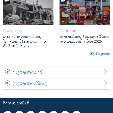
ມີນາ 10, 2025
ມີນາ 07, 2025
ລາຍການກະຈາຍສຽງ ວິທະຍຸ-
ລາຍການ​ວິ​ທະ​ຍ​ຸ-ໂທ​ລະ​ພາບ ວີໂອເອ
ໂທລະພາບ ວີໂອເອ ລາວ ສຳລັບ
ລາວ ສຳ​ລັບ​ວັນ​ທີ 7 ມີ​ນາ 2025
ວັນທີ 10 ມີນາ 2025
ເບິ່ງໝົດທຸກຕອນ
ເບິ່ງລາຍການທີວີ
ເບິ່ງລາຍການວິທະຍຸ
ຕິດຕາມພວກເຮົາ ທີ່