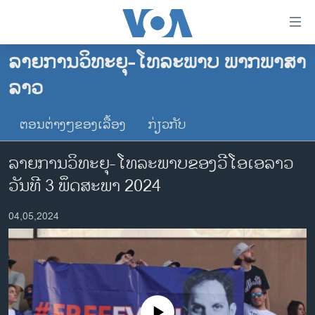
ລິ້ງ
ສຳຫລັບ
ເຂົ້າ
ລາຍການວິທະຍຸ-ໂທລະພາບ ພາກພາສາ
ຫາ
ໂຮມເພຈ
ລາວ
ຂ້າມ
ລາວ
ຂ້າມ
ອາເມຣິກາ
ຕອນຕ່າງໆຂອງເລື້ອງ
ກ່ຽວກັບ
ຂ້າມ
ໄປ
ການເລືອກຕັ້ງ ປະທານາທີບໍດີ ສະຫະລັດ 2024
ລາຍການວິທະຍຸ-ໂທລະພາບຂອງວີໂອເອລາວ
ຫາ
ຂ່າວ​ຈີນ
ຊອກ
ວັນທີ 3 ພຶດສະພາ 2024
ຄົ້ນ
ໂລກ
04,05,2024
ເອເຊຍ
ອິດສະຫຼະພາບດ້ານການຂ່າວ
ຊີວິດຊາວລາວ
ຊຸມຊົນຊາວລາວ
No media source currently available