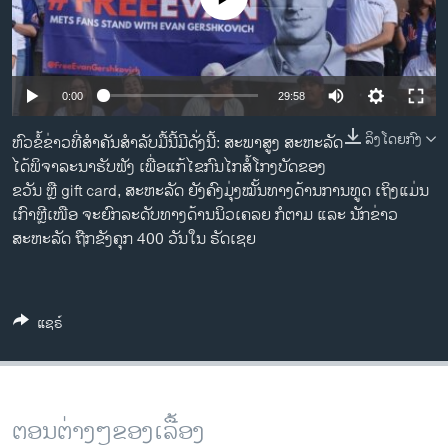
ວິທະຍາສາດ-ເທັກໂນໂລຈີ
ທຸລະກິດ
ພາສາອັງກິດ
0:00
29:58
ວີດີໂອ
ລິງໂດຍກົງ
ຫົວຂໍ້ຂ່າວທີ່ສຳຄັນສຳລັບມື້ນີ້ມີດັ່ງນີ້: ສະພາສູງ ສະຫະລັດ
ສຽງ
ໄດ້ພິຈາລະນາຮັບຟັງ ເພື່ອແກ້ໄຂກົນໄກສໍ້ໂກງບັດຂອງ
ຂວັນ ຫຼື gift card, ສະຫະລັດ ຍັງຄົງມຸ່ງໝັ້ນທາງດ້ານການທູດ ເຖິງແມ່ນ
ລາຍການກະຈາຍສຽງ
ເກົາຫຼີເໜືອ ຈະຍົກລະດັບທາງດ້ານນິວເຄລຍ ກໍຕາມ ແລະ ນັກຂ່າວ
ຕິດຕາມພວກເຮົາ ທີ່
ລາຍງານ
ສະຫະລັດ ຖືກຂັງຄຸກ 400 ວັນໃນ ຣັດເຊຍ
ພາສາຕ່າງໆ
ແຊຣ໌
ຕອນຕ່າງໆຂອງເລື້ອງ