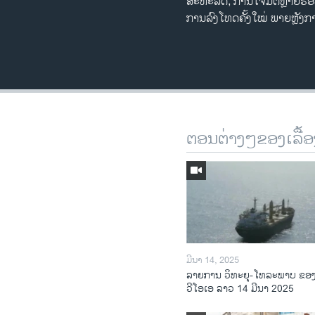
ສະຫະລັດ, ການໂຈມຕີຫຼາຍຮອບ
ການລົງໂທດຄັ້ງໃໝ່ ພາຍຫຼັງ
ຕອນຕ່າງໆຂອງເລື້ອ
ມີນາ 14, 2025
ລາຍການ ວິທະຍຸ-ໂທລະພາບ ຂອ
ວີໂອເອ ລາວ 14 ມີນາ 2025