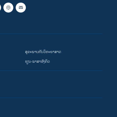
ສຸຂະພາບກັບວິທະຍາສາດ
ຮຽນ-ພາສາອັງກິດ