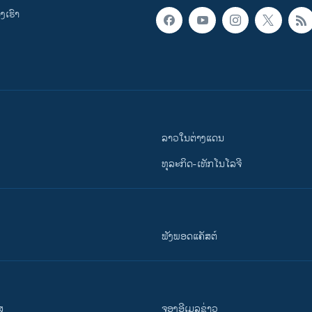
ເຮົາ
ລາວໃນຕ່າງແດນ
ທຸລະກິດ-ເທັກໂນໂລຈີ
ຟັງພອດແຄັສຕ໌
ສ
ຈອງອີເມລຂ່າວ