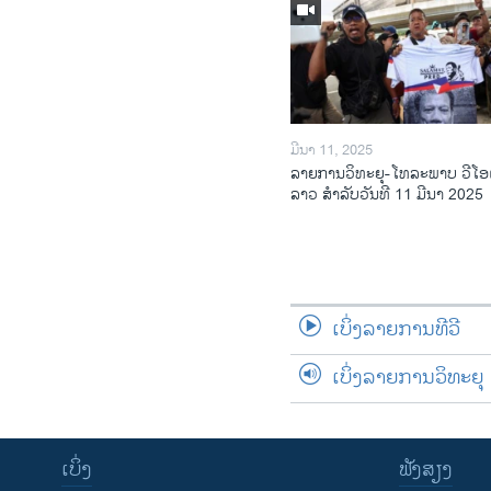
ມີນາ 11, 2025
ລາຍການວິ​ທະ​ຍຸ-ໂທ​ລະ​ພາບ ວີໂອ
ລາວ ສຳ​ລັບ​ວັນ​ທີ 11 ມີ​ນາ 2025
ເບິ່ງລາຍການທີວີ
ເບິ່ງລາຍການວິທະຍຸ
ເບິ່ງ
ຟັງສຽງ