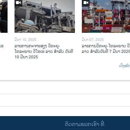
ມີນາ 10, 2025
ມີນາ 07, 2025
ເອ
ລາຍການກະຈາຍສຽງ ວິທະຍຸ-
ລາຍການ​ວິ​ທະ​ຍ​ຸ-ໂທ​ລະ​ພາບ ວ
ໂທລະພາບ ວີໂອເອ ລາວ ສຳລັບ ວັນທີ
ລາວ ສຳ​ລັບ​ວັນ​ທີ 7 ມີ​ນາ 202
10 ມີນາ 2025
ເບິ່ງໝ
ຕິດຕາມພວກເຮົາ ທີ່