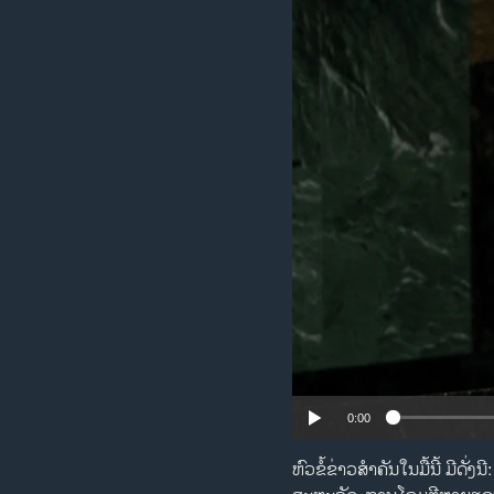
ວິທະຍາສາດ-ເທັກໂນໂລຈີ
ທຸລະກິດ
ພາສາອັງກິດ
ວີດີໂອ
ສຽງ
ລາຍການກະຈາຍສຽງ
ລາຍງານ
0:00
ຫົວຂໍ້ຂ່າວສໍາຄັນໃນມື້ນີ້ ມ