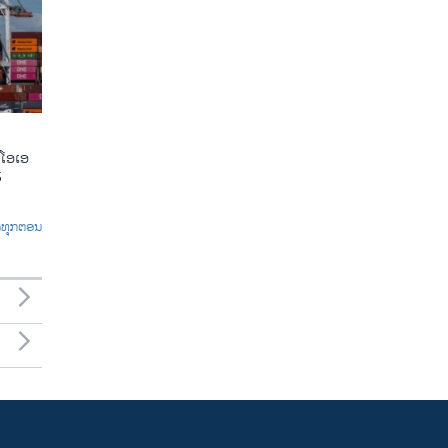
ີໂອເອ
5
ົດທຸກຕອນ