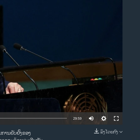
ble
29:59
ລິງໂດຍກົງ
ັບການຍັບຍັ້ງຂອງ
EMBED