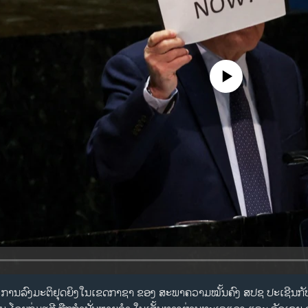
No media source currently availa
ີດັ່ງນີ: ການລົງມະຕິຢຸດຍິງໃນເຂດກາຊາ ຂອງ ສະພາຄວາມໝັ້ນຄົງ ສປຊ ປະເຊີນກ