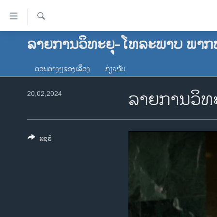
ລິ້ງ
ສຳຫລັບ
ເຂົ້າ
ຄົ້ນຫາ
ລາຍການວິທະຍຸ-ໂທລະພາບ ພາກ
ໂຮມເພຈ
ຫາ
ລາວ
ຂ້າມ
ຕອນຕ່າງໆຂອງເລື້ອງ
ກ່ຽວກັບ
ຂ້າມ
ອາເມຣິກາ
ຂ້າມ
ລາຍການວິທະ
20,02,2024
ການເລືອກຕັ້ງ ປະທານາທີບໍດີ ສະຫະລັດ
ໄປ
2024
ຫາ
ຂ່າວ​ຈີນ
ຊອກ
ຄົ້ນ
ແຊຣ໌
ໂລກ
ເອເຊຍ
ອິດສະຫຼະພາບດ້ານການຂ່າວ
ຊີວິດຊາວລາວ
ຊຸມຊົນຊາວລາວ