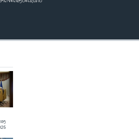
 ອາດຈະຕ້ອງປະເຊີນກັບ
ຂອງ
025