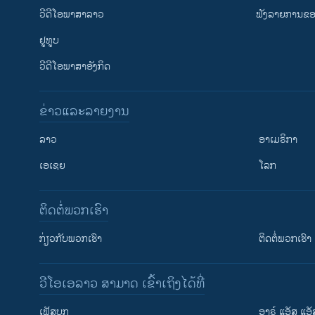
ວີດີໂອພາສາລາວ
ຟັງລາຍການຂອງ
ຢູທູບ
ວີດີໂອພາສາອັງກິດ
ຂ່າວແລະລາຍງານ
ລາວ
ອາເມຣິກາ
ເອເຊຍ
ໂລກ
ຕິດຕໍ່ພວກເຮົາ
ກ່ຽວກັບພວກເຮົາ
ຕິດຕໍ່ພວກເຮົາ
ວີໂອເອລາວ ສາມາດ ເຂົ້າເຖິງໄດ້ທີ່
ເຟັສບຸກ
ອາຣ໌ ແອັສ ແອັ