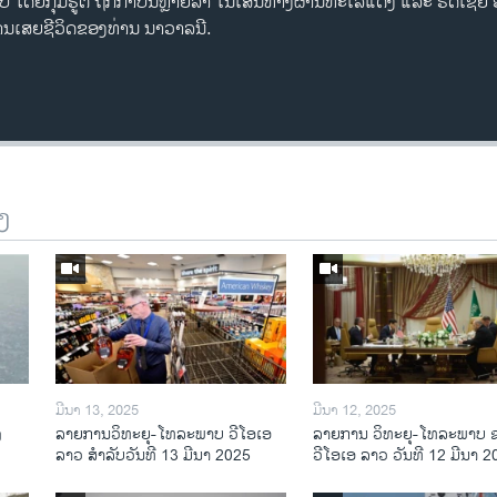
 ໂດຍກຸ່ມຮູຕີ ຖືກກຳປັ່ນຫຼາຍລຳ ໃນເສັ້ນທາງຜ່ານທະເລແດງ ແລະ ຣັດເຊຍ
ການເສຍຊີວິດຂອງທ່ານ ນາວາລນີ.
ງ
ມີນາ 13, 2025
ມີນາ 12, 2025
ງ
ລາຍການວິ​ທະ​ຍຸ-ໂທ​ລະ​ພາບ ວີໂອເອ
ລາຍການ ວິທະຍຸ-ໂທລະພາບ 
ລາວ ສຳ​ລັບ​ວັນ​ທີ 13 ມີ​ນາ 2025
ວີໂອເອ ລາວ ວັນທີ 12 ມີນາ 2