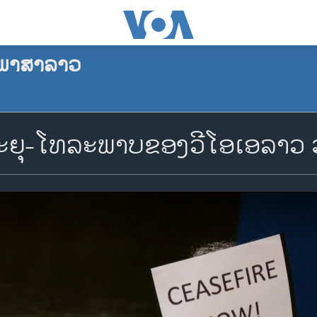
ພາສາລາວ
ຍຸ-ໂທລະພາບຂອງວີໂອເອລາວ ວັ