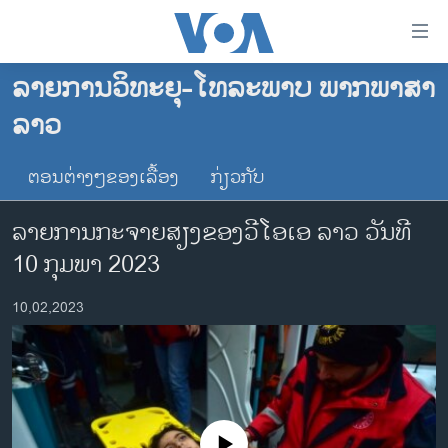
ລິ້ງ
ສຳຫລັບ
ເຂົ້າ
ລາຍການວິທະຍຸ-ໂທລະພາບ ພາກພາສາ
ຫາ
ໂຮມເພຈ
ລາວ
ຂ້າມ
ລາວ
ຂ້າມ
ອາເມຣິກາ
ຕອນຕ່າງໆຂອງເລື້ອງ
ກ່ຽວກັບ
ຂ້າມ
ໄປ
ການເລືອກຕັ້ງ ປະທານາທີບໍດີ ສະຫະລັດ 2024
ລາຍການກະຈາຍສຽງຂອງວີໂອເອ ລາວ ວັນທີ
ຫາ
ຂ່າວ​ຈີນ
ຊອກ
10 ກຸມພາ 2023
ຄົ້ນ
ໂລກ
10,02,2023
ເອເຊຍ
ອິດສະຫຼະພາບດ້ານການຂ່າວ
ຊີວິດຊາວລາວ
ຊຸມຊົນຊາວລາວ
No media source currently available