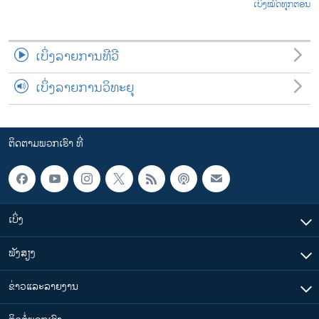
ເບິ່ງໝົດທຸກຕອນ
ເບິ່ງລາຍການທີວີ
ເບິ່ງລາຍການວິທະຍຸ
ຕິດຕາມພວກເຮົາ ທີ່
ເບິ່ງ
ຟັງສຽງ
ຂ່າວແລະລາຍງານ