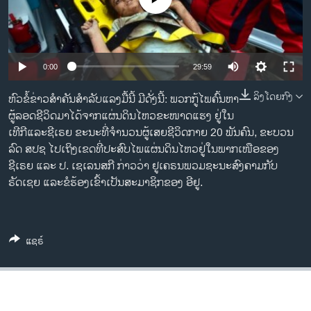
ວິທະຍາສາດ-ເທັກໂນໂລຈີ
ທຸລະກິດ
ພາສາອັງກິດ
0:00
29:59
ວີດີໂອ
ລິງໂດຍກົງ
ຫົວຂໍ້ຂ່າວສຳຄັນສຳລັບແລງມື້ນີ້ ມີດັ່ງນີ້: ພວກກູ້ໄພຄົ້ນຫາ
ສຽງ
ຜູ້ລອດຊີວິດມາໄດ້ຈາກແຜ່ນດິນໄຫວຂະໜາດແຮງ ຢູ່ໃນ
ເທີກີແລະຊີເຣຍ ຂະນະທີ່ຈຳນວນຜູ້ເສຍຊີວິດກາຍ 20 ພັນຄົນ, ຂະບວນ
ລາຍການກະຈາຍສຽງ
ລົດ ສປຊ ໄປເຖິງເຂດທີ່ປະສົບໄພແຜ່ນດິນໄຫວຢູ່ໃນພາກເໜືອຂອງ
ຕິດຕາມພວກເຮົາ ທີ່
ລາຍງານ
ຊີເຣຍ ແລະ ປ. ເຊເລນສກີ ກ່າວວ່າ ຢູເຄຣນພວມຊະນະສົງຄາມກັບ
ຣັດເຊຍ ແລະຂໍຮ້ອງເຂົ້າເປັນສະມາຊິກຂອງ ອີຢູ.
ພາສາຕ່າງໆ
ແຊຣ໌