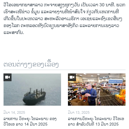
ວີໂອເອພາກພາສາລາວ ກະຈາຍສຽງທຸກໆວັນ ເປັນເວລາ 30 ນາທີ. ພວກ
ເຮົາສະເໜີຂ່າວ ຂໍ້ມູນ ແລະລາຍງານທີ່ໜ້າສົນໃຈ ກ່ຽວກັບເຫດການທີ່
ເກີດຂຶ້ນໃນປະເທດລາວ ສະຫະລັດອາເມຣິກາ ເອເຊຍແລະຂົງເຂດອື່ນໆ
ຂອງໂລກ ຕະຫລອດທັງບົດຮຽນພາສາອັງກິດ ແລະລາຍການເພງລາວ
ແລະສາກົນ.
ຕອນຕ່າງໆຂອງເລື້ອງ
ມີນາ 14, 2025
ມີນາ 13, 2025
ລາຍການ ວິທະຍຸ-ໂທລະພາບ ຂອງ
ລາຍການວິ​ທະ​ຍຸ-ໂທ​ລະ​ພາບ ວີໂອເອ
ວີໂອເອ ລາວ 14 ມີນາ 2025
ລາວ ສຳ​ລັບ​ວັນ​ທີ 13 ມີ​ນາ 2025