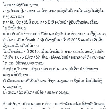
ໂດຍການລົງທືນສ້າງຈາກ
ຕ່າງປະ​ເທດຢູ່ຕາມສາຍແມ່ນໍ້າຫລາຍໆແຫ່ງອັນມີການ​ໂຕ້​ແຍ້​ງກັນທັງໃນ​
ທາງບວກ ແລະ
ທາງລົບ. ປັດຈຸບັນນີ້ ສປປ ລາວ ມີເຂື່ອນໄຟຟ້າຢູ່ສິບຫົກແຫ່ງ. ເຂືື່ອນ
ໄຟຟ້ານໍ້າເທີນ 2
ແມ່ນເຂື່ອນໄຟຟ້າການຄ້າທີ່ໃຫ່ຍສຸດ ລົງທືນໂດຍຕ່າງປະເທດ ຕັ້ງຢູ່ແຂວງ
ຄຳມ່ວນ. ເຂື່ອນນໍ້າເທີນ 2 ຖືກກໍ່ສ້າງຂຶ້ນມາໃນປີ 2005 ແລະ​ໄດ້ເສັດສິ້ນ​
ລົງແລະເລີ້ມເປີດບໍລິການ
ໃນເດືອນທັນວາ ປີ 2010. ເຂື່ອນນໍ້າເທີນ 2 ສາມາດຜະລິດພະລັງໄຟຟ້າ
ໄດ້ເຖິງ 1,075 ເມັກກາວັດ ສົ່ງພະລັງງ​ານ​ໄຟຟ້າອອກ​ຂາຍໃຫ້ແກ່ປະເທດ
ໄທ ແລະບໍລິການປະຊາກອນ
ທ້ອງຖິ່ນຢູ່ໃນລາວ. ເຖິງ​ແມ່ນ​ວ່າ ສປປ ລາວ ຈະມີ​ເຂື່​ອນ​ໄຟຟ້າ​ຫລາຍ​
ແຫ່ງ ​ແຕ່ກໍຍັງຂາດ
ນັກວິສະວະກອນທີ່ເປັນຄົນລາວຢ່າງຫລວງຫລາຍ ຊຶ່ງສ່ວນໃຫຍ່ມີແຕ່ຜູ້
ຊ່ຽວຊານຕ່າງ
ປະເທດມາຊ່ວຍ​ໃນ​ການບໍລິຫານແລະ​ຄວບ​ຄຸມ.
ທ້າວອືຢັງ ໜຸ່ມນ້ອຍລາວ​ແບບຢ່າງ ​ແລະໜ້າ​ສັນລະ​ເສີນ ທີ່​ກຳລັງ​ສຶກສາ​ຢູ່່​