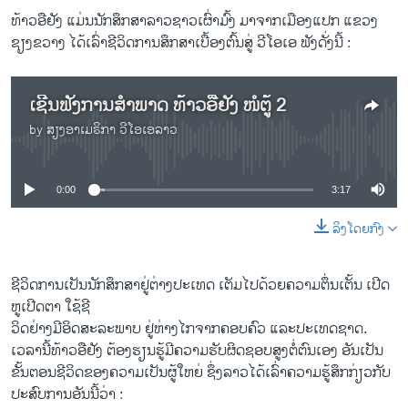
ທ້າວ​ອື​ຢັງ ແມ່ນ​ນັກ​ສຶກສາ​ລາວຊາວ​ເຜົ່າ​ມົ້ງ ມາຈາກ​ເມືອງ​ແປກ ​ແຂວງ​
ຊຽງ​ຂວາງ ໄດ້​ເລົ່າ​ຊີວິດການ​ສຶກສາ​ເບື້ອງ​ຕົ້ນ​ສູ່​ ວີ​ໂອ​ເອ ຟັງ​ດັ່ງ​ນີ້ :
ເຊີນຟັງການສຳພາດ ທ້າວອືຢັງ ໜໍຕູ້ 2
by
ສຽງອາເມຣິກາ ວີໂອເອລາວ
No media source currently available
0:00
3:17
ລິງໂດຍກົງ
ຊີວິດ​ການ​ເປັນນັກ​ສຶກສາ​ຢູ່​ຕ່າງປະ​ເທດ ​ເຕັມ​ໄປ​ດ້ວຍ​ຄ​ວາ​ມຕຶ່ນ​ເຕັ້ນ ​ເປີດ​
ຫູ​ເປີດ​ຕາ ​ໃຊ້ຊີ
ວິດ​ຢ່າງ​ມີ​ອິດ​ສະລະ​ພາບ ​ຢູ່​ຫ່າງໄກຈາກ​ຄອບຄົວ​ ​ແລະປະ​ເທດ​ຊາດ. ​
ເວລາ​ນີ້ທ້າວ​ອື​ຢັງ ຕ້ອງຮຽນ​ຮູ້​ມີ​ຄວາມ​ຮັບຜິດຊອບສູງ​ຕໍ່​ຕົນ​ເອງ ອັນ​ເປັນ​
ຂັ້ນ​ຕອນ​ຊີວິດ​ຂອງ​ຄວາມ​ເປັນ​ຜູ້​ໃຫຍ່ ຊຶ່ງ​ລາວ​ໄດ້​ເລົ່າຄວາມ​ຮູ້ສຶກ​ກ່ຽວ​ກັບ​
ປະສົບ​ການອັນນີ້​ວ່າ :