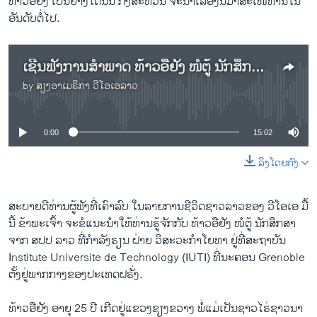
ທ້າວອືຍັງ ​ເປັນ​ຢ່າງໃດນັ້ນ ກິ່ງສະຫວັນ ຈະນຳເລື້ອງນີ້ມາສະເໜີທ່ານໃນ
ອັນດັບຕໍ່ໄປ.
ເຊີນຟັງການສຳພາດ ທ້າວອືຢັງ ໜໍຕູ້ ນັກສຶກສາຝ່າຍວິຊະວະກຳໂຍທາ ທີ່ປະເທດຝຣັ່ງ
by
ສຽງອາເມຣິກາ ວີໂອເອລາວ
No media source currently available
0:00
15:02
ລິງໂດຍກົງ
ສະບາຍດີທ່ານຜູ້ຟັງທີ່ເຄົາລົບ ໃນລາຍການຊີວິດຊາວລາວຂອງ ວີໂອເອ ມື້
ນີ້ ຂ້າພະເຈົ້າ ຈະຂໍແນະນຳໃຫ້ທ່ານຮູ້ຈັກກັບ ທ້າວອືຢັງ ໜໍ​ຕູ້ ນັກສຶກສາ
ຈາກ ສປປ ລາວ ທີ່ກຳລັງຮຽນ ຝ່າຍ ວິສະວະກຳໂຍທາ ຢູ່ທີ່ສະ​ຖາ​ບັນ
Institute Universite de Technology (IUTI) ທີ່ນະຄອນ Grenoble
ຕັ້ງຢູ່ພາກກາງຂອງປະເທດຝຣັ່ງ.
ທ້າວອືຢັງ ອາຍຸ 25 ປີ ເກີດຢູ່ແຂວງຊຽງຂວາງ ພໍ່ແມ່ເປັນຊາວໄຮ່ຊາວນາ