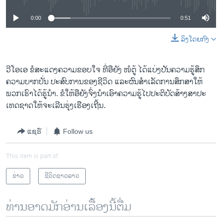
0:00
0:51
ລິງໂດຍກົງ
ວີ​ໂອ​ເອ ຂໍ​ສະ​ແດງ​ຄວາມ​ຂອບ​ໃຈ ທີ່​ອື​ຍັງ ໜໍ​ຕູ້ ​ໄດ້​ແບ່ງປັນ​ຄວາມ​ຮູ້ສຶກ
ຄວາມ​ບາກ​ບັ່ນ ປະສົບ​ການຂອງຊີວິດ ​ແລະ​ຜົນ​ສຳ​ເລັດ​ການ​ສຶກສາໃຫ້
ພວກເຮົາໄດ້ຮູ້ນຳ. ຂໍ​ໃຫ້​ອື​ຍັງ​ຈົ່່ງ​ນຳ​ເອົາ​ຄວາມ​ຮູ້​ໄປ​ປະຕິບັດ​ສ້າງສາ​ປະ​
ເທດ​ຊາດ​ໃຫ້​ຈະ​ເລີ​ນຮຸ່ງເຮືອງເຖີ້ນ.
ແຊຣ໌
Follow us
This item is part of
ຂ່າວ
ຊີວິດຊາວລາວ
ທ່ານອາດມັກອ່ານເລື້ອງນີ້ຕື່ມ