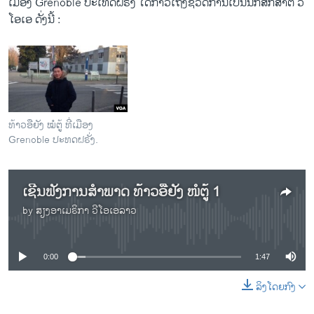
ເມືອງ Grenoble ປະ​ເທດ​ຝຣ່ັງ ​ໄດ້ກ່າວ​ເຖິງ​ຊີວິດການ​ເປັນ​ນັກ​ສຶກສາຕໍ່ ວີ​
ໂອ​ເອ ດັ່ງ​ນີ້ :
ທ້າວອືຍັງ ໝໍຕູ້ ທີ່ເມືອງ
Grenoble ປະທດຝຣັ່ງ.
ເຊີນຟັງການສຳພາດ ທ້າວອືຢັງ ໜໍຕູ້ 1
by
ສຽງອາເມຣິກາ ວີໂອເອລາວ
No media source currently available
0:00
1:47
ລິງໂດຍກົງ