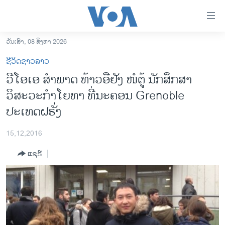
ລິ້ງ
ສຳຫລັບ
ເຂົ້າ
ວັນເສົາ, 08 ສິງຫາ 2026
ຫາ
ໂຮມເພຈ
ຊີວິດຊາວລາວ
ຂ້າມ
ລາວ
ວີໂອເອ ສຳພາດ ທ້າວອືຢັງ ໜໍຕູ້ ນັກສຶກສາ
ຂ້າມ
ອາເມຣິກາ
ວິສະວະກຳໂຍທາ ທີ່ນະຄອນ Grenoble
ຂ້າມ
ໄປ
ການເລືອກຕັ້ງ ປະທານາທີບໍດີ ສະຫະລັດ 2024
ປະເທດຝຣັ່ງ
ຫາ
ຂ່າວ​ຈີນ
ຊອກ
15,12,2016
ຄົ້ນ
ໂລກ
ແຊຣ໌
ເອເຊຍ
ອິດສະຫຼະພາບດ້ານການຂ່າວ
ຊີວິດຊາວລາວ
ຊຸມຊົນຊາວລາວ