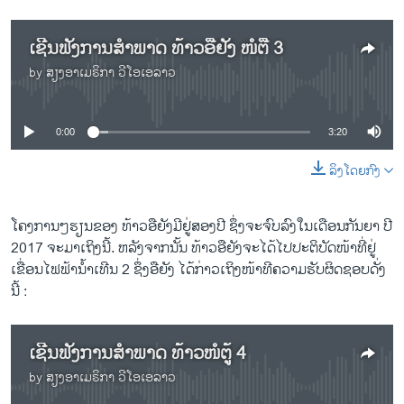
ເຊີນຟັງການສຳພາດ ທ້າວອືຢັງ ໜໍຕື້ 3
by
ສຽງອາເມຣິກາ ວີໂອເອລາວ
No media source currently available
0:00
3:20
ລິງໂດຍກົງ
ໂຄງການໆ​ຮຽນ​ຂອງ ທ້າວ​ອື​ຍັງ​ມີ​ຢູ່​ສອງ​ປີ ຊຶ່ງ​ຈະຈົບ​ລົງ​ໃນ​ເດືອນ​ກັນຍາ ປີ
2017 ຈະ​ມາ​ເຖິງ​ນີ້. ຫລັງ​ຈາກ​ນັ້ນ ທ້າວ​ອື​ຍັງ​ຈະ​ໄດ້​ໄປ​ປະຕິບັດ​ໜ້າ​ທີ່ຢູ່​
ເຂື່ອນ​ໄຟຟ້າ​ນໍ້​າເທີນ 2 ຊຶ່ງ​ອື​ຍັງ ​ໄດ້​ກ່າວ​ເຖິງ​ໜ້າ​ທີຄວາມ​ຮັບຜິດຊອບ​ດັ່ງ​
ນີ້ :
ເຊີນຟັງການສຳພາດ ທ້າວໜໍຕູ້ 4
by
ສຽງອາເມຣິກາ ວີໂອເອລາວ
No media source currently available