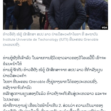
ວິທະຍາສາດ-ເທັກໂນໂລຈີ
ທຸລະກິດ
ພາສາອັງກິດ
ວີດີໂອ
ທ້າວອືຍັງ ໜໍຕູ້ ນັກສຶກສາ ສປປ ລາວ ຝ່າຍວິສະວະກຳໂຍທາ ທີ່ ສະຖາບັນ
ສຽງ
Institute Universite de Techonology (IUTI) ທີ່ນະຄອນ Grenoble
ປະເທດຝຣັ່ງ.
ລາຍການກະຈາຍສຽງ
ຕິດຕາມພວກເຮົາ ທີ່
ທ່ານຜູ້ຟັງທີ່ເຄົາລົບ ໃນລາຍການຊີວິດຊາວລາວຂອງວີໂອເອມື້ນີ້ ເຮົາຈະ
ລາຍງານ
ຂໍແນະນຳໃຫ້
ທ່ານຮູ້ຈັກກັບ ທ້າວອືຢັງ ໜໍຕູ້ ນັກສຶກສາຈາກ ສປປ ລາວ ທີ່ກຳລັງຮຽນ
ຝ່າຍວິສະວະກຳ
ພາສາຕ່າງໆ
ໂຍທາ ທີ່ນະຄອນ Grenoble ຕັ້ງ​ຢູ່​ທາງພາກໃຕ້ຂອງປະເທດຝຣັ່ງ.
ຫລັງຈາກຈົບກຳນົດ
ຫລັກສູດການຮຽນສອງປີແລ້ວ ທ້າວຢັງຈະກັບຄືນສູ່ປະເທດລາວ ແລະຈະ
ໄປປະກອບ
ໜ້າທີ່ການງານຢູ່ ເຂື່ອນໄຟຟ້ານໍ້າເທີນ 2. ສ່ວນວ່າ ຄວາມເປັນມາຂອງ