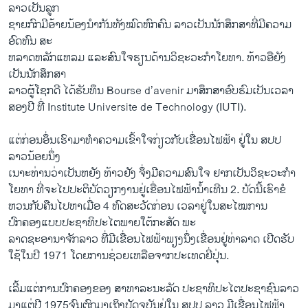
ລາວເປັນລູກ
ຊາຍກົກມີອ້າຍນ້ອງນຳກັນທັງໝົດຫົກຄົນ ລາວເປັນນັກສຶກສາທີ່ມີຄວາມ
ອົດທົນ ສະ
ຫລາດຫລັກແຫລມ ແລະສົນໃຈຮຽນດ້ານວິຊະວະກຳໂຍທາ. ທ້າວ​ອື​ຍັງ ​
ເປັນ​ນັກ​ສຶກສາ
ລາ​ວຜູ້​ໂຊກ​ດີ ​ໄດ້​ຮັບ​ທຶນ Bourse d’avenir ມາ​ສຶກສາ​ອົບ​ຮົມ​ເປັນ​ເວລາ​
ສອງ​ປີ ທີ່ Institute Universite de Technology (IUTI).​
​ແຕ່​ກ່ອນ​ອຶ່ນເຮົາມາທຳຄວາມເຂົ້າໃຈກ່ຽວກັບເຂື່ອນໄຟຟ້າ ຢູ່ໃນ ສປປ
ລາວນ້ອຍນຶ່ງ
ເນາະທ່ານວ່າ​ເປັນ​ຫຍັງ ທ້າວຢັງ ຈຶ່ງມີຄວາມສົນໃຈ ຢາກເປັນວິຊະວະກຳ​
ໂຍທາ ທີ່​ຈະ​ໄປ​ປະຕິບັດ​ວຽກງານ​ຢູ່​ເຂື່ອນ​ໄຟຟ້າ​ນໍ້າ​ເທີນ 2. ບັດ​ນີ້​ເຮົາ​ຂໍ​
ຫວນກັບ​ຄືນ​ໄປຫາ​ເມື່ອ 4 ທົດ​ສະ​ວັດ​ກ່ອນ ເວລາຢູ່ໃນສະໄໝການ
ປົກຄອງແບບປະຊາທິປະໄຕພາຍໃຕ້ກະສັດ ພະ
ລາດຊະອານາຈັກລາວ ທີ່ມີເຂື່ອນໄຟຟ້າພຽງນຶ່ງ​ເຂື່ອນຢູ່ທ່າລາດ ເປີດຮັບ
ໃຊ້ໃນປີ 1971 ໂດຍການຊ່ວຍເຫລືອຈາກປະເທດຍີ່ປຸ່ນ.
ເລີ້ມແຕ່ການປົກຄອງຂອງ ສາທາລະນະລັດ ປະຊາທິປະໄຕປະຊາຊົນລາວ
ມາແຕ່ປີ 1975ຈົນຕົກມາເຖິງປັດຈຸບັນຢູ່​ໃນ ສປປ ລາວ ມີເຂື່ອນໄຟຟ້າ