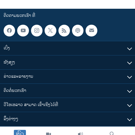
ຕິດຕາມພວກເຮົາ ທີ່
ເບິ່ງ
ຟັງສຽງ
ຂ່າວແລະລາຍງານ
ຕິດຕໍ່ພວກເຮົາ
ວີໂອເອລາວ ສາມາດ ເຂົ້າເຖິງໄດ້ທີ່
​ລິ້ງ​ຕ່າງໆ
ສົດ
ຕາມເວລາໃນລາວ