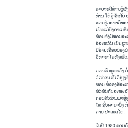
ສະບາຍດີທ່ານຜູ້ຟັ
ທ່ານ ໃຫ້ຮູ້ຈັກກ
ສອນຢູ່ມະຫາວິທະຍ
ເປັນແມ່ຍິງອາເມຣ
ພ້ອມທັງມີພອນສະ
ສີສະຫວັນ ເປັນລ
ມີອ້າຍເອື້ອຍນ້ອງ
ວິທະຍາໄລທັງໝົດ
ຄອບຄົວພູທະວົງ ບໍ
ວັດກ່ອນ ທີ່ໄດ້ສ່
ພອນ ພໍ່ຂອງສີສະ
ພົວພັນກັບສະຫະລັ
ຄອບຄົວຂ້າມມາຢູ່
ໄທ ຊົ່ວລະຍະນຶ່ງ 
ຄາຍ ປະເທດໄທ.
ໃນປີ 1980 ຄອບຄົວ