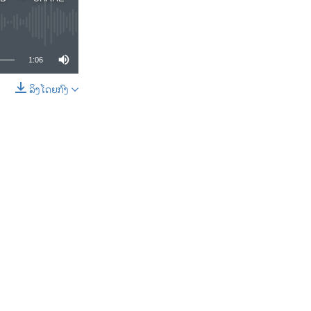
1:06
ລິງໂດຍກົງ
SHARE