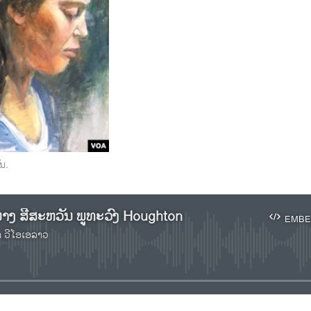
ນ.
ງ ສີສະຫວັນ ພູທະວົງ Houghton
EMBE
າ ວີໂອເອລາວ
No media source currently available