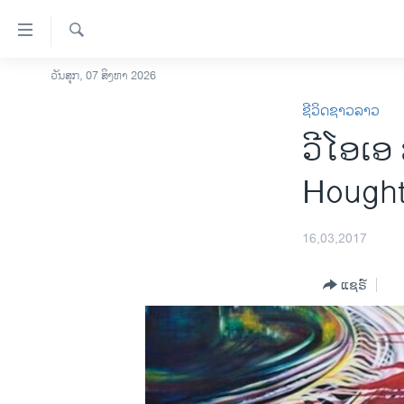
ລິ້ງ
ສຳຫລັບ
ເຂົ້າ
ຄົ້ນຫາ
ວັນສຸກ, 07 ສິງຫາ 2026
ໂຮມເພຈ
ຫາ
ຊີວິດຊາວລາວ
ລາວ
ຂ້າມ
ວີໂອເອ
ຂ້າມ
ອາເມຣິກາ
ຂ້າມ
ການເລືອກຕັ້ງ ປະທານາທີບໍດີ ສະຫະລັດ
Hought
ໄປ
2024
ຫາ
ຂ່າວ​ຈີນ
ຊອກ
16,03,2017
ຄົ້ນ
ໂລກ
ແຊຣ໌
ເອເຊຍ
ອິດສະຫຼະພາບດ້ານການຂ່າວ
ຊີວິດຊາວລາວ
ຊຸມຊົນຊາວລາວ