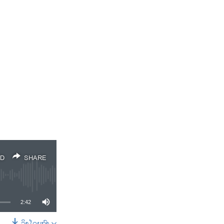
D
SHARE
2:42
ລິງໂດຍກົງ