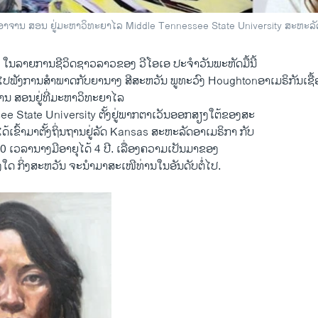
ອາຈານ ສອນ ຢູ່ມະຫາວິທະຍາໄລ Middle Tennessee State University ສະຫະລັ
າລົບ ໃນລາຍການຊີວິດຊາວລາວຂອງ ວີໂອເອ ປະຈຳວັນພະຫັດມື້ນີ້
ປຟັງການສຳພາດກັບຍານາງ ສີສະຫວັນ ພູທະວົງ Houghtonອາເມຣິກັນເຊື້ອ
ານ ສອນຢູ່ທີ່ມະຫາວິທະຍາໄລ
e State University ຕັ້ງຢູ່ພາກຕາເວັນອອກສຽງໃຕ້ຂອງສະ
ດ້ເຂົ້າມາຕັ້ງຖິ່ນຖານຢູ່ລັດ Kansas ສະຫະລັດອາເມຣິກາ ກັບ
0 ເວລານາງມີອາຍຸໄດ້ 4 ປີ. ເລື່ອງຄວາມເປັນມາຂອງ
າງໃດ ກິ່ງສະຫວັນ ຈະນຳມາສະເໜີທ່ານໃນອັນດັບຕໍ່ໄປ.