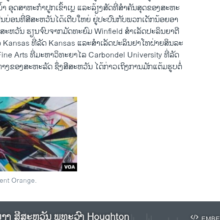
້າອູ່ນໍ້າ ອຸດສາຫະກຳປູກເຂົ້າເບຼ ແລະລ້ຽງສັດທີ່ສຳຄັນສຸດຂອງສະຫະ
 ເປັນບ່ອນທີ່ສີສະຫວັນໄດ້ເຕີບໃຫຍ່ ຢູ່ປະປົນກັບພວກເດັກນ້ອຍອາ
 ສີສະຫວັນ ຮຽນຈົບຈາກມັດທະຍົມ Winfield ສຳເລັດປະລິນຍາຕີ
ລ Kansas ທີ່ລັດ Kansas ແລະສຳເລັດປະລິນຢາໂທຝ່າຍສິນລະ
ine Arts ທີ່ມະຫາວິທະຍາໄລ Carbondel University ທີ່ລັດ
ກກາງຂອງສະຫະລັດ ຊຶ່ງ​ສີສະ​ຫວັນ ​ໄດ້​ກ່າວ​ເຖິງ​ການມັກ​ແຕ້​ມຮູບຕໍ່
gent Orange.
ງ ສີສະຫວັນ ພູທະວົງ Houghton
EMBE