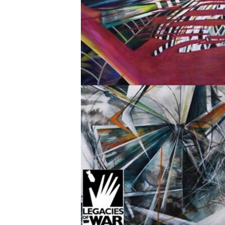
ວິທະຍາສາດ-ເທັກໂນໂລຈີ
ທຸລະກິດ
ພາສາອັງກິດ
ວີດີໂອ
ສຽງ
ລາຍການກະຈາຍສຽງ
ລາຍງານ