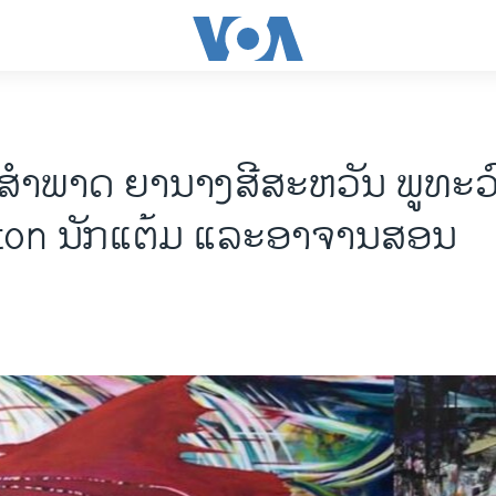
 ສຳພາດ ຍານາງສີສະຫວັນ ພູທະວ
on ນັກແຕ້ມ ແລະອາຈານສອນ