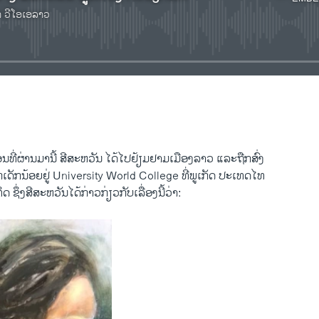
າ ວີໂອເອລາວ
No media source currently available
EMBED
ດືອນ​ທີ່​ຜ່ານມາ​ນີ້ ສີສະ​ຫວັນ ​ໄດ້ໄປ​ຢ້ຽມຢາມ​ເມືອງ​ລາວ ​ແລະຖືກ​ສົ່ງ​
່​ເດັກນ້ອຍ​ຢູ່ University World College ທີ່​ພູເກັດ ​ປະ​ເທດ​ໄທ
ຊຶ່ງ​ສີສະ​ຫວັນ​ໄດ້​ກ່າວ​ກ່ຽວ​ກັບ​ເລື່ອງ​ນີ້​ວ່າ: