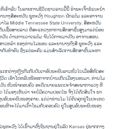
ງທີ່ເຄົາລົບ ໃນລາຍການຊີວິດຊາວລາວມື້ນີ້ ຂ້າພະເຈົ້າຂໍແນະນຳ
ັບ ຍານາງສີສະຫວັນ ພູທະວົງ Houghton ນັກແຕ້ມ ແລະອາຈານ
າໄລ Middle Tennessee State University. ສີສະຫວັນ
ິກັນເຊື້ອສາຍລາວ ທີ່ສະແຫວງຫາການສຶກສາຊັ້ນສູງມາແຕ່ນ້ອຍ
ຫວັນ ດ້ານການວາດແຕ້ມ ຈົນໄດ້ກາຍມາເປັນ ອາຈານສອນ.
ູກສາວຫລ້າ ຂອງທ່ານໄມພອນ ແລະຍານາງກົງສີ ພູທະວົງ ແລະ
ນຳກັນຫ້າຄົນ ຊຶ່ງແຕ່ລະຄົນ ແມ່ນສຳເລັດການສຶກສາຂັ້ນມະຫາ
.
່ແຕກຕ່າງຫຽັງກັນກັບບັນດາອົບພະຍົບລາວທົ່ວໄປເມື່ອສີ່ທົດສະ
ຽງຊີວິດ ເອົາໂຕຫລົບໜີອອກຈາກບ້ານເກີດເມືອງນອນມາ. ທ່ານໄມ
ຫວັນ ຫົວໜ້າຄອບຄົວ ອະດີດນາຍແພດປະຈຳສະພາກາແດງ ທີ່
ດ ໄດ້ມອງເຫັນວ່າ ຈະບໍ່ມີຄວາມປອດໄພ ຈຶ່ງໄດ້ຕັດສິນໃຈ ພາ
ສູນອົບພະຍົບໜອງຄາຍ. ແຕ່ວ່າທ່ານໄມ ໄດ້ຕິດຄຸກຢູ່ໃນປະເທດ
ກ່ອນທີ່ຈະໄດ້ມາເຕົ້າໂຮມກັບຄອບຄົວ ຢູ່ໃນສູນອົບພະຍົບໜອງ
ພູທະວົງ ໄດ້ເຂົ້າມາຕັ້ງຖິ່ນຖານຢູ່ໃນລັດ Kansas ຢູ່ພາກກາງ