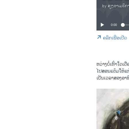
by
ສຽງອາເມຣິກ
0:00
ຄລິກເພື່ອເປີດ
ຫວ່າງ​ບໍ່​ເທົ່າ​ໃດ​ເ
ໄປ​ສອນ​ແຕ້ມ​ໃຫ້​ແກ
​ເປັນ​ເວລາ​ສອງ​ອາທິດ 