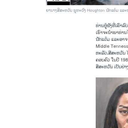
ຍານາງສີສະຫວັນ ພູທະວົງ Houghton ນັກແຕ້ມ ແລະ
ທ່ານຜູ້ຟັງທີ່ເຄົ
ເຮົາຈະນຳພາທ່ານໄ
ນັກແຕ້ມ ແລະອາຈ
Middle Tennesse
ຫະລັດ.ສີສະຫວັນ ໄ
ຄອບຄົວ ໃນປີ 198
ສີສະຫວັນ ເປັນຢ່