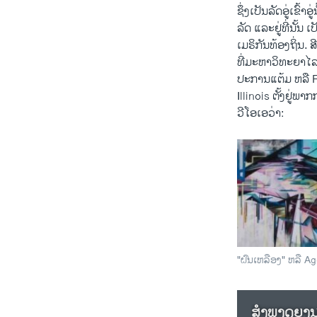
ຊຶ່ງເປັນລັດອູ່ເຂົ
ລັດ ແລະຢູ່ທີ່ນັ້ນ
ເມຣິກັນທ້ອງຖິ່ນ.
ທີ່ມະຫາວິທະຍາໄ
ປະການແຕ້ມ ຫລື F
Illinois ຕັ້ງຢູ່ພາ
ວີ​ໂອ​ເອວ່າ:
"ຝົນເຫລືອງ" ຫລື A
ສຳພາດຍານາ