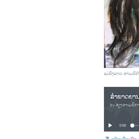
ແມ່ຍິງລາວ-ອາເມຣິກັ
ສຳພາດຍານາ
by
ສຽງອາເມຣິກ
0:00