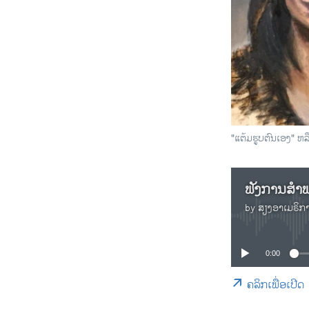
"ແຕ້ມຮູບຕົນເອງ" ຫລື
ຟັງການສຳພ
by
ສຽງອາເມຣິກ
0:00
ຄລິກເພື່ອເປີດ