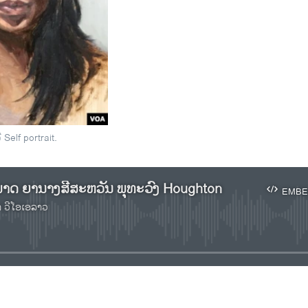
 Self portrait.
າດ ຍານາງສີສະຫວັນ ພຸທະວົງ Houghton
EMBE
າ ວີໂອເອລາວ
No media source currently available
EMBED