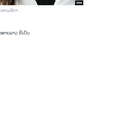
ດອາເມຣິກາ.
ສາຍລາວ ທີ່ເປັນ