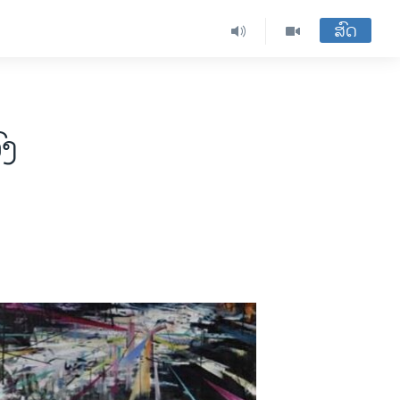
ສົດ
ົງ