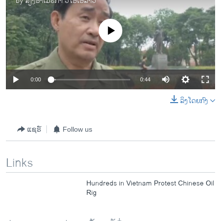
by
ສຽງອາເມຣິກາ ວີໂອເອລາວ
No media source currently available
0:00
0:44
ລິງໂດຍກົງ
ແຊຣ໌
Follow us
Links
Hundreds in Vietnam Protest Chinese Oil
Rig