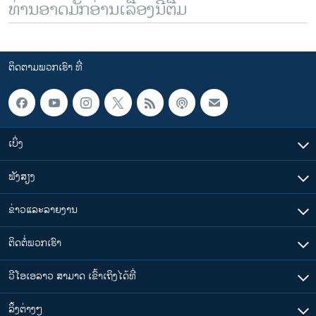
ທ່ານອາດມັກອ່ານເລື້ອງນີ້ຕື່ມ
ຕິດຕາມພວກເຮົາ ທີ່
ເບິ່ງ
ຟັງສຽງ
ຂ່າວແລະລາຍງານ
ຕິດຕໍ່ພວກເຮົາ
ວີໂອເອລາວ ສາມາດ ເຂົ້າເຖິງໄດ້ທີ່
​ລິ້ງ​ຕ່າງໆ