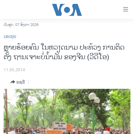
ລິ້ງ
ສຳຫລັບ
ເຂົ້າ
ວັນສຸກ, 07 ສິງຫາ 2026
ຫາ
ໂຮມເພຈ
ເອເຊຍ
ຂ້າມ
ລາວ
ຫຼາຍຮ້ອຍຄົນ ໃນຫວຽດນາມ ປະທ້ວງ ການຕິດ
ຂ້າມ
ອາເມຣິກາ
ຕັ້ງ ຖານເຈາະບໍ່ນ້ຳມັນ ຂອງຈີນ (ວີດີໂອ)
ຂ້າມ
ໄປ
ການເລືອກຕັ້ງ ປະທານາທີບໍດີ ສະຫະລັດ 2024
ຫາ
11,05,2014
ຂ່າວ​ຈີນ
ຊອກ
ແຊຣ໌
ຄົ້ນ
ໂລກ
ເອເຊຍ
ອິດສະຫຼະພາບດ້ານການຂ່າວ
ຊີວິດຊາວລາວ
ຊຸມຊົນຊາວລາວ