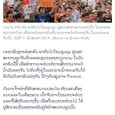
ວິທະຍາສາດ-ເທັກໂນໂລຈີ
ທຸລະກິດ
ພາສາອັງກິດ
ປະມານ 500 ຄົນ ພາກັນໄປໂຮມຊຸມນຸມ ຢູ່ສວນສາທາລະນະແຫ່ງນຶ່ງ ໃນນະຄອນ
ວີດີໂອ
ຫລວງຮາໂນ່ຍ ເພື່ອປະທ້ວງການຕິດຕັ້ງ ຖານເຈາະນ້ຳມັນຂອງຈີນ ໃນເຂດທະເລ
ຈີນໃຕ້, ວັນທີ 11 ພຶດສະພາ 2014. (Marianne Brown/VOA)
ສຽງ
ປະຊາຊົນ​ຫຼາຍ​ຮ້ອຍ​ຄົນ​ ພາກັນໄປໂຮມ​ຊຸມນຸມ ຢູ່​ນອກ
ລາຍການກະຈາຍສຽງ
ຕິດຕາມພວກເຮົາ ທີ່
​ສະຖານທູດ​ຈີນ​ທີ່​ນະຄອນຫຼວງ​ຂອງຫວຽດນາມ ​ໃນ​ວັນ​
ລາຍງານ
ອາທິດ​ມື້​ນີ້ ​ເພື່ອ​ທຳ​ການ​ປະ​ທ້ວງຕໍ່ການສົ່ງ​ຖານ​ເຈາະ​ບໍ່
ນ້ຳມັນ​ຂອງ​ຈີນ ​ໄປຕິດ​ຕັ້ງ​ຢູ່​ໃນ​ເຂດ​ນ່ານນ້ຳ​ທະ​ເລ​ຈີນ​ໃຕ້
ທີ່​ເປັນ​ບັນຫາ​ຂັດ​ແຍ້​ງກັນ ​ໃກ້ໆ​ກັບ​ໝູ່​ເກາະ Paracel.
ພາສາຕ່າງໆ
ບັນດາ​ເຈົ້າ​ໜ້າ​ທີ່​ຮັກສາ​ຄວາມ​ປອດ​ໄພ ທັງນອກ​ເຄື່ອງ​
ແບບ​ແລະ​ໃນເຄື່ອງ​ແບບ ເຝົ້າ​ຈັບ​ຕາ​ເບິ່ງ​ພວກ​ປະ​ທ້ວງ
​ແລະ​ຕັ້ງ​ສິ່ງ​ກີດຂວາງ​ຂຶ້ນ ​ເພື່ອກັ້ນ​ພວກ​ປະ​ທ້ວງ​ໄວ້ ​ໃຫ້
​ຢູ່​ອີກບ່ອນ​ນຶ່ງ​ຂອງ​ຖະໜົນຢູ່​ຕໍ່ໜ້າສະຖານທູດ​ນັ້ນ.