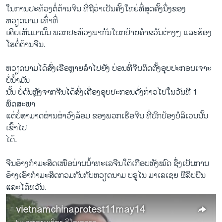
​ໃນ​ການ​ປະ​ທ້ວງ​ຕໍ່ຕ້ານ​ຈີນ ທີ່​ຖື​ວ່າ​ເປັນຄັ້ງໃຫຍ່​ທີ່​ສຸດຄັ້ງ​ນຶ່ງຂອງ​
ຫວຽດນາມ​ ​ເທົ່າທີ່​
ເຄີຍ​ເຫັນມາ​ນັ້ນ ພວກປະ​ທ້ວງ​ພາກັນໂບກ​ປ້າຍ​ຄຳ​ຂວັນ​ຕ່າງໆ ​ແລະ​ຮ້ອງ​
ໂຮ​ຕໍ່ຕ້ານ​ຈີນ.
ຫວຽດນາມ​ໄດ້​ສົ່ງ​ເຮືອ​ຫຼາຍ​ລຳ​ໄປ​ຍັງ ​ບ່ອນ​ທີ່​ຈີນຕິດ​ຕັ້ງ​ອຸບປະກອນ​ເຈາະ​
ບໍ່ນ້ຳມັນ
​ນັ້ນ ບໍ່​ດົນ​ຫຼັງ​ຈາກ​ຈີນ​ໄດ້​ສົ່ງ​ເຄື່ອງ​ອຸບປະກອນ​ດັ່ງກ່າວ​ໄປໃນ​ວັນ​ທີ 1
ພຶດສະພາ ​
ແຕ່​ບໍ່​ສາມາດ​ຜ່ານ​ຜ່າ​ວົງ​ລ້ອມ ຂອງ​ພວກ​ເຮືອ​ຈີນ​ ທີ່ປົກ​ປ້ອງ​ບໍລິ​ເວນ​ນັ້ນ ​
ເຂົ້າ​ໄປ
ໄດ້.
ຈີນ​ອ້າງ​ກຳມະສິດ​ເໜືອ​ນ່ານນ້ຳ​ທະ​ເລ​ຈີນ​ໃຕ້​ເກືອບທັງ​ໝົດ ຊຶ່ງ​ເປັນ​ການ​
ອ້າງ​ເອົາ​ກຳມະສິດກວມກັນ​ກັບ​ຫວຽດນາມ ບຣູ​ໄນ ມາ​ເລ​ເຊຍ ຟີ​ລິບ​ປິນ ​
ແລະ​ໄຕ້​ຫວັນ.
vietnamchinaprotest11may14