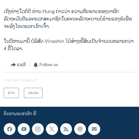
ເຖິງ​ຢ່າງ​ໃດ​ກໍ​ດີ ທ່ານ Hung ກ່າວ​ວ່າ ຄວາມ​ຜິດພາດ​ຂອງ​ນາຍົກ
ລັດຖະມົນຕີ​ແລະ​ພວກ​ສະມາຊິກ​ໃນ​ຄະນະ​ລັດຖະບານບໍ່​ຮ້າຍ​ແຮງ​ພໍ​ເພື່ອ​
ຈະ​ລົງ​ໂທດ​ພວກ​ເຂົາ​ເຈົ້າ.
ໃນ​ປີຜ່ານມາ​ນີ້ ບໍລິສັດ Vinashin ​ໄດ້ສ້າງ​ໜີ້ສິນເປັນ​ຈໍານວນ​ຫລາຍ​ກວ່າ
4 ຕື້​ໂດ​ລາ.
ແຊຣ໌
Follow us
This item is part of
ຂ່າວ
ເອເຊຍ
ຕິດຕາມພວກເຮົາ ທີ່