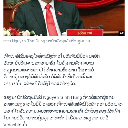
ວິທະຍາສາດ-ເທັກໂນໂລຈີ
ທຸລະກິດ
ພາສາອັງກິດ
ວີດີໂອ
ທ່ານ Nguyen Tan Dung ນາຍົກລັດຖະມົນຕີຫວຽດນາມ
ສຽງ
ເຈົ້າໜ້າ​ທີ່​ຂັ້ນ​ອາວຸ​ໂສ​ທ່ານ​ນຶ່ງ​ກ່າວ​ໃນ​ວັນ​ຈັນ​ມື້​ນີ້​ວ່າ ນາຍົກ
ລາຍການກະຈາຍສຽງ
ຕິດຕາມພວກເຮົາ ທີ່
ລັດຖະມົນຕີ​ແລະ​ພວກ​ສະມາຊິກ​ໃນ​ວົງ​ການ​ລັດຖະບານ
ລາຍງານ
ຫວຽດນາມຫລາຍທ່ານ​ໄດ້​ທໍາ​ຄວາມ​ຜິດພາດ​ ໃນ​ການ​ບໍ
ລິຫານຄຸ້ມ​ຄອງ​ບໍລິສັດ​ຕໍ່​ເຮືອ​ ບໍລິສັດ​ນຶ່ງ​ທີ່​ເກືອບ​ລົ້ມ​ລະ
ລາຍ​ໄປນັ້ນ ​ແຕ່​ຈະ​ບໍ່​ຖືກ​ລົງ​ໂທດ​ແຕ່​ຢ່າງ​ໃດ.
ພາສາຕ່າງໆ
ຮອງ​ນາຍົກລັດຖະມົນຕີ Nguyen Sinh Hung ກ່າວ​ຕໍ່​ພວກ​ຜູ້​ແທນ
ສະພາ​ແຫ່ງ​ຊາດ​ໃນມື້​ນີ້ ວ່າ​ພວກ​ເຈົ້າ​ໜ້າ​ທີ່​ເຫລົ່າ​ນີ້​ໄດ້​ທໍາ​ຄວາມຜິດ ພາດ​
ແລະກໍໄດ້​ຮັບ​ຄວາມ​ເສຍ​ຫາຍ​ຈາກ​ຄວາມ​ຂາດ​ຕົກ​ບົກ​ຜ່ອງຂອງ​ເຂົາ​ເຈົ້າ
ໃນການ​ບໍລິຫານ​ງານ​ກຸ່ມ​ອຸດສາຫະກໍາ​ຕໍ່​ເຮືອ​ຂອງ​ຫວຽດນາມ​ຫລື
Vinashin ນັ້ນ.