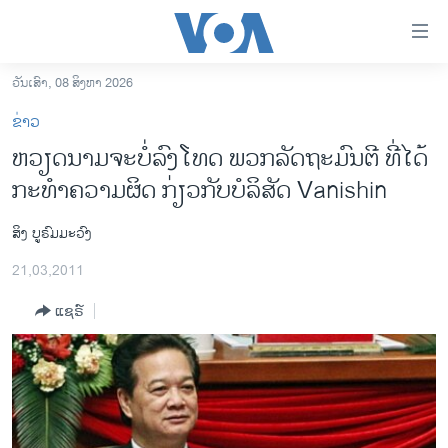
ລິ້ງ
ສຳຫລັບ
ເຂົ້າ
ວັນເສົາ, 08 ສິງຫາ 2026
ຫາ
ໂຮມເພຈ
ຂ່າວ
ຂ້າມ
ລາວ
ຫວຽດນາມຈະບໍ່ລົງໂທດ ພວກລັດຖະມົນຕີ ທີ່ໄດ້
ຂ້າມ
ອາເມຣິກາ
ກະທໍາຄວາມຜິດ ກ່ຽວກັບບໍລິສັດ Vanishin
ຂ້າມ
ໄປ
ການເລືອກຕັ້ງ ປະທານາທີບໍດີ ສະຫະລັດ 2024
ຫາ
ສິງ ບູຣົມມະວົງ
ຂ່າວ​ຈີນ
ຊອກ
21,03,2011
ຄົ້ນ
ໂລກ
ແຊຣ໌
ເອເຊຍ
ອິດສະຫຼະພາບດ້ານການຂ່າວ
ຊີວິດຊາວລາວ
ຊຸມຊົນຊາວລາວ