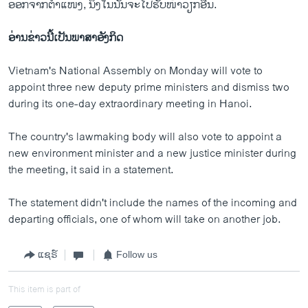
ອອກ​ຈາກ​ຕຳ​ແໜ່ງ, ນຶ່ງ​ໃນ​ນັ້ນ​ຈະ​ໄປ​ຮັບ​ໜ້າ​ວຽກ​ອື່ນ.
ອ່ານ​ຂ່າວນີ້​ເປັນ​ພາ​ສາ​ອັງ​ກິດ
Vietnam's National Assembly on Monday will vote to
appoint three new deputy prime ministers and dismiss two
during its one-day extraordinary meeting in Hanoi.
The country's lawmaking body will also vote to appoint a
new environment minister and a new justice minister during
the meeting, it said in a statement.
The statement didn't include the names of the incoming and
departing officials, one of whom will take on another job.
ແຊຣ໌
Follow us
This item is part of