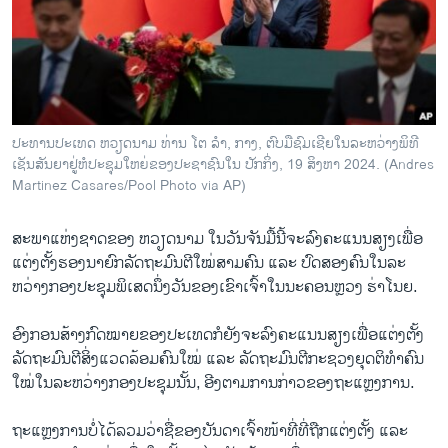
ວິທະຍາສາດ-ເທັກໂນໂລຈີ
ທຸລະກິດ
ພາສາອັງກິດ
ວີດີໂອ
ປະ​ທານ​ປະ​ເທດ ຫວຽດ​ນາມ ທ່ານ ໂຕ ລຳ, ກາງ, ຕົບ​ມື​ຊົມ​ເຊີຍ​ໃນ​ລະ​ຫວ່າງ​ພິ​ທີ​
ສຽງ
ເຊັນ​ສັນ​ຍາ​ຢູ່​ຫໍ​ປະ​ຊຸມ​ໃຫຍ່​ຂອງ​ປະ​ຊາ​ຊົນ​ໃນ ປັກ​ກິ່ງ, 19 ສິງ​ຫາ 2024. (Andres
Martinez Casares/Pool Photo via AP)
ລາຍການກະຈາຍສຽງ
ຕິດຕາມພວກເຮົາ ທີ່
ລາຍງານ
ສະ​ພາ​ແຫ່ງ​ຊາດ​ຂອງ ຫວຽດ​ນາມ ໃນ​ວັນ​ຈັນ​ມື້ນີ້​ຈະ​ລົງ​ຄ​ະ​ແນນ​ສຽງ​ເພື່ອ​
ແຕ່ງ​ຕັ້ງ​ຮອງ​ນາ​ຍົກ​ລັດ​ຖະ​ມົນ​ຕີ​ໃໝ່​ສາມ​ຄົນ ແລະ ປົດ​ສອງ​ຄົນ​ໃນ​ລະ​
ຫວ່າງກອງ​ປະ​ຊຸມ​ພິ​ເສດ​ນຶ່ງວັນ​ຂອງ​ເຂົາ​ເຈົ້າ​ໃນ​ນະ​ຄອນຫຼວງ ຮ່າ​ໂນຍ.
ພາສາຕ່າງໆ
ອົງ​ກອນ​ສ້າງ​ກົດ​ໝາຍ​ຂອງ​ປະ​ເທດ​ກໍ​ຍັງ​ຈະ​ລົງ​ຄະ​ແນນ​ສຽງ​ເພື່ອ​ແຕ່ງ​ຕັ້ງ​
ລັດ​ຖະ​ມົນ​ຕີ​ສິ່ງ​ແວດ​ລ້ອມ​ຄົນ​ໃໝ່ ແລະ ລັດ​ຖະ​ມົນ​ຕີ​ກະ​ຊວງ​ຍຸດ​ຕິ​ທຳ​ຄົນ​
ໃໝ່​ໃນ​ລະ​ຫວ່າງກອງ​ປ​ະ​ຊຸມ​ນັ້ນ, ອີງ​ຕາມ​ການ​ກ່າວ​ຂອງ​ຖະ​ແຫຼງ​ການ.
ຖະ​ແຫຼງ​ການບໍ່​ໄດ້​ລວມ​ວ່າ​ຊື່​ຂອງ​ບັນ​ດາ​ເຈົ້າ​ໜ້າ​ທີ່​ທີ່​ຖືກ​ແຕ່ງ​ຕັ້ງ ແລະ