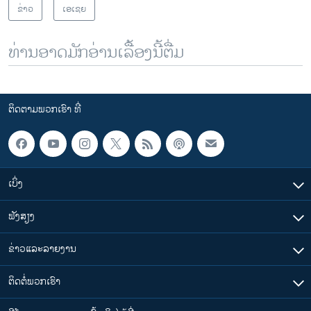
ຂ່າວ
ເອເຊຍ
ທ່ານອາດມັກອ່ານເລື້ອງນີ້ຕື່ມ
ຕິດຕາມພວກເຮົາ ທີ່
ເບິ່ງ
ຟັງສຽງ
ຂ່າວແລະລາຍງານ
ຕິດຕໍ່ພວກເຮົາ