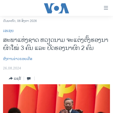
ລິ້ງ
ສຳຫລັບ
ເຂົ້າ
ວັນພະຫັດ, 06 ສິງຫາ 2026
ຫາ
ໂຮມເພຈ
ເອເຊຍ
ຂ້າມ
ລາວ
ສະ​ພາ​ແຫ່ງ​ຊາດ ຫວຽດ​ນາມ ຈະ​ແຕ່ງ​ຕັ້ງ​ຮອງ​ນາ​
ຂ້າມ
ອາເມຣິກາ
ຍົກ​ໃໝ່ 3 ຄົນ ແລະ ປົດ​ຮອງ​ນາ​ຍົກ 2 ຄົນ
ຂ້າມ
ໄປ
ການເລືອກຕັ້ງ ປະທານາທີບໍດີ ສະຫະລັດ 2024
ຫາ
ອົງການຂ່າວຣອຍເຕີສ
ຂ່າວ​ຈີນ
ຊອກ
26,08,2024
ຄົ້ນ
ໂລກ
ແຊຣ໌
ເອເຊຍ
ອິດສະຫຼະພາບດ້ານການຂ່າວ
ຊີວິດຊາວລາວ
ຊຸມຊົນຊາວລາວ