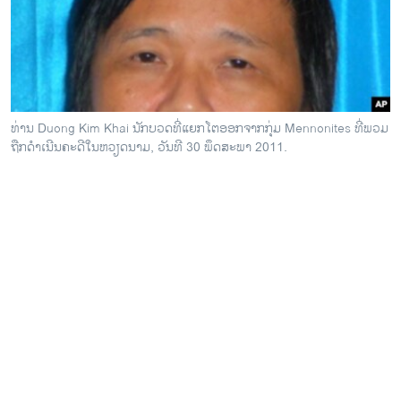
ວິທະຍາສາດ-ເທັກໂນໂລຈີ
ທຸລະກິດ
ພາສາອັງກິດ
ວີດີໂອ
ທ່ານ Duong Kim Khai ນັກບວດທີ່ແຍກໂຕອອກຈາກກຸ່ມ Mennonites ທີ່ພວມ
ສຽງ
ຖືກດໍາເນີນຄະດີໃນຫວຽດນາມ, ວັນທີ 30 ພຶດສະພາ 2011.
ລາຍການກະຈາຍສຽງ
ຕິດຕາມພວກເຮົາ ທີ່
ລາຍງານ
ພາສາຕ່າງໆ