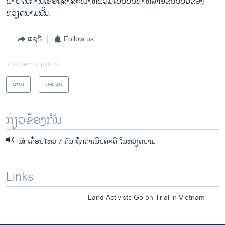
ພາບ​ໃນ​ການ​ເຊື່ອ​ຖື​ສາ​ສະໜາ​ທີ່ພວມເປັນ​ບັນຫາ​ຫລາຍ​ຂຶ້ນນັບ​ມື້ຂອງ​
ຫວຽດນາມ​ນັ້ນ.
ແຊຣ໌
Follow us
This item is part of
ຂ່າວ
ເອເຊຍ
ກ່ຽວຂ້ອງກັນ
ນັກເຄື່ອນໄຫວ 7 ຄົນ ຖືກດໍາເນີນຄະດີ ໃນຫວຽດນາມ
Links
Land Activists Go on Trial in Vietnam