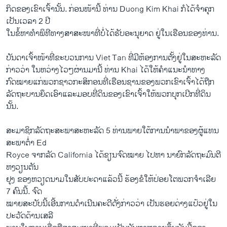
ກິດ​ຂອງ​ເຂົາເຈົ້າ​ນັ້ນ. ກ່ອນ​ໜ້າ​ນີ້ ທ່ານ Duong Kim Khai ກໍໄດ້​ຈໍາ​ຄຸກ​
ເປັນ​ເວລາ 2 ປີ
ໃນ​ຂໍ້​ຫາ​ທໍາ​ພິທີ​ທາງ​ສາສະໜາທີ່​ບໍ່​ໄດ້​ຮັບ​ອະນຸຍາດ​ ຢູ່ໃນ​ເຮືອນ​ຂອງ​ທ່ານ​.
ບັນດາ​ເຈົ້າ​ໜ້າ​ທີ່​ຂະ​ບວນການ Viet Tan ທີ່​ມີ​ຫ້ອງການ​ຕັ້ງ​ຢູ່​ໃນ​ສະຫະລັດ​
ກ່າວ​ວ່າ ​ໃນ​ຫວ່າງ​ໄວໆ​ຜ່ານ​ມາ​ນີ້ ທ່ານ Khai ​ໄດ້​ໃຫ້​ຄໍາແນະນໍາ​ທາງ​
ກົດໝາຍ​ແກ່​ພວກ​ຊາວ​ກະສິກອນ​ທີ່​ເຮືອນຊານ​ຂອງ​ພວກ​ເຂົາເຈົ້າໄດ້​ຖືກ​
ລັດຖະບານ​ຍຶດ​ເອົາ​ແລະ​ມອບ​ທີ່​ດິນ​ຂອງ​ເຂົາ​ເຈົ້າ​ໃຫ້​ພວກບຸກ​ເບີກ​ທີ່​ດິນ​
ນັ້ນ.
ສະມາຊິກ​ລັດຖະສະພາ​ສະຫະລັດ 5 ທ່ານ​ພາຍ​ໃຕ້​ການ​ນໍາພາຂອງຜູ້​ແທນ​
ສະພາ​ຕໍ່າ Ed
Royce ຈາກ​ລັດ California ​ໄດ້ຂຽນຈົດໝາຍ​ ໄປ​ຫາ ​ນາຍົກ​ລັດຖະມົນຕີ
ຫງວຽນຕັນ​
ຢຸ​ງ ຂອງ​ຫວຽດນາມ​ໃນ​ສັບປະດາແລ້ວ​ນີ້ ​ຮ້ອງ​ຂໍໃຫ້​ປ່ອຍ​ໂຕ​ພວກ​ຈໍາ​ເລີຍ
7 ຄົນ​ນີ້. ຈົດ
ໝາຍ​ສະບັບ​ນີ້​ເອີ້ນ​ການ​ດໍາ​ເນີນ​ຄະດີ​ດັ່ງກ່າວ​ວ່າ ​ເປັນ​ຮອຍ​ດ່າງ​ແປ້ວຢູ່​ໃນ
ປະວັດ​ດ້ານ​ເສລີ