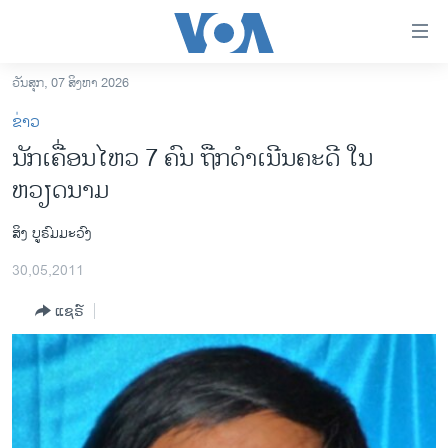
ລິ້ງ
ສຳຫລັບ
ເຂົ້າ
ວັນສຸກ, 07 ສິງຫາ 2026
ຫາ
ໂຮມເພຈ
ຂ່າວ
ຂ້າມ
ລາວ
ນັກເຄື່ອນໄຫວ 7 ຄົນ ຖືກດໍາເນີນຄະດີ ໃນ
ຂ້າມ
ອາເມຣິກາ
ຫວຽດນາມ
ຂ້າມ
ໄປ
ການເລືອກຕັ້ງ ປະທານາທີບໍດີ ສະຫະລັດ 2024
ຫາ
ສິງ ບູຣົມມະວົງ
ຂ່າວ​ຈີນ
ຊອກ
30,05,2011
ຄົ້ນ
ໂລກ
ແຊຣ໌
ເອເຊຍ
ອິດສະຫຼະພາບດ້ານການຂ່າວ
ຊີວິດຊາວລາວ
ຊຸມຊົນຊາວລາວ