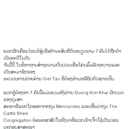
ພວກ​ນັກ​ເຄື່ອນ​ໄຫວ​ຕໍ່ສູ້​ເພື່ອ​ກໍາມະສິດ​ທີ່​ດິນຫວຽດນາມ 7 ຄົນ​ໄດ້​ຖືກດໍາ​
ເນີນ​ຄະດີ​ໃນ​ວັນ​
ຈັນ​ມື້​ນີ້​ ​ໃນ​ຂໍ້​ຫາ​ຖານ​ສ້າງ​ຄວາມ​ປັ່ນ​ປ່ວນ​ເພື່ອ​ໂຄ່ນ​ລົ້ມ​ລັດຖະບານ​ແລະ​
ເປັນ​ສະມາຊິກ​ຂອງ​
ຂະ​ບວນການ​ຝ່າຍ​ຄ້ານ Viet Tan ທີ່​ຕ້ອງ​ຫ້າມ​ຫລື​ຜິດ​ກົດໝາຍ​ນັ້ນ.
ພວກ​ຜູ້​ຕ້ອງ​ຫາ 7 ຄົນ​ນີ້​ແມ່ນ​ຮວມທັງ​ທ່ານ Duong Kim Khai ນັກບວດ
ຂອງ​ກຸ່ມ​ສາ
ສະໜາ​ທີ່​ແຍກ​ໂຕ​ອອກຈາກກຸ່ມ Mennonites ​ແລະ​ເອີ້ນວ່າກຸ່ມ The
Cattle Shed
Congregation ຍ້ອນຄອກສັດໃນ​ທົ່ງ​ນາ​ທີ່​ພວກ​ເຂົາ​ເຈົ້າ​ໃຊ້​ເປັນບ່ອນ​
ປະກອບ​ສາສະໜາ​