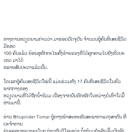
ທາງ​ການ​ຫວຽດນາມ​ກ່າວ​ວ່າ ມາ​ຮອດ​ປັດຈຸບັນ​ ຈໍານວນ​ຜູ້​ຄົນ​ທີ່​ເສຍ​ຊີວິດ
ມີ​ຮອດ
100 ຄົນ​ແລ້ວ ຍ້ອນ​ອຸ​ທົກ​ກະ​ໄພ​ຄັ້ງ​ຮ້າຍ​ແຮງ​ທີ່​ໄດ້ຄຸກ​ຄາມໄປ​ຍັງ​ທົ່ວ​ປະ​
ເທດ ​ມາ​ໄດ້
​ຫລາຍ​ສັບປະດາ​ແລ້ວ​ນັ້ນ.
ໂຕ​ເລກ​ຜູ້​ຄົນ​ເສຍ​ຊີວິດ​ໃໝ່​ນີ້ ​ແມ່ນ​ຮ່ວມ​ທັງ 17 ຄົນ​ທີ່​ເສຍ​ຊີວິດ​ໃນ​ທົ່ວ
ພາກ​ກາງຂອງ
​ຫວຽດນາມທີ່​ໄດ້​ຖືກ​ນໍ້າຖ້ວມ​ ເນື່ອງ​ຈາກ​ຝົນຕົກ​ໜັກ​ໃນ​ຫວ່າງ​ບໍ່​ເທົ່າ​ໃດ​ມື້​
ຜ່ານ​ມາ​ນີ້.
ທ່ານ Bhupinder Tomar ຜູ້ຕາງໜ້າ​ສະຫະພັນ​ສະພາກາ​ແດງສາກົນ ທີ່
ປະ​ຈໍາການ
​ຢູ່ນະຄອນຫລວງ​ຮາ​ໂນ​ຍ ກ່າວ​ກັບ​ວີ​ໂອ​ເອວ່າ ນໍ້າ​ຖ້ວມ​ກໍາລັງເລີ້ມ​ບົກ​ລົງ