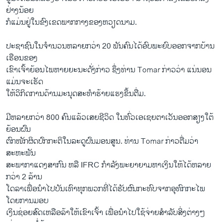
ຢ່າງ​ນ້ອຍ
​ກໍ​ແມ່ນ​ຢູ່​ໃນຂົງ​ເຂດ​ພາກ​ກາງ​ຂອງຫວຽດນາມ.
ປະຊາຊົນ​ໃນ​ຈໍານວນ​ຫລາຍ​ກວ່າ 20 ພັນ​ຄົນ​ໄດ້​ອົບ​ພະຍົບອອກ​ຈາກ​ບ້ານ​
ເຮືອນ​ຂອງ
​ເຂົາ​ເຈົ້າ​ຍ້ອນໄພ​ຫາຍຍະນະ​ດັ່ງກ່າວ ຊຶ່ງ​ທ່ານ Tomar ກ່າວ​ວ່າ ​ແນ່ນອນ​
ແມ່ນຈະເຮັດ​
ໃຫ້ວິ​ກິດ​ການ​ດ້ານ​ມະນຸດສະ​ທໍາຮ້າຍແຮງ​ຂຶ້ນຕື່ມ.
ມີ​ຫລາຍ​ກວ່າ 800 ຄົນ​ແລ້ວ​ເສຍ​ຊີວິດ ​ໃນ​ທົ່ວ​ເອ​ເຊຍ​ຕາ​ເວັນ​ອອກສຽງ​ໃຕ້​
ຍ້ອນ​ຝົນ
ຕົກ​ໜັກ​ຜິດ​ປົກກະຕິ​ໃນ​ລະດູ​ຝົນມອນ​ສູນ. ທ່ານ Tomar ກ່າວ​ຕື່ມ​ວ່າ
ສະຫະພັນ​
ສະພາກາ​ແດງ​ສາກົນ ຫລື IFRC ກໍາລັງ​ພະຍາຍາມ​ຫາ​ເງິນ​ໃຫ້​ໄດ້ຫລາຍ​
ກວ່າ 2 ລ້ານ
​ໂດ​ລາ​ເພື່ອ​ນໍາ​ໄປບັນ​ເທົາທຸກພວກ​ທີ່​ໄດ້​ຮັບ​ຜົນ​ກະທົບ​ຈາກ​ອຸ​ທົກກະ​ໄພ ​
ໂດຍ​ການ​ມອບ
​ເງິນ​ຊ່ອຍ​ສົດເຫ​ລື​ອລ້າໃຫ້​ເຂົາ​ເຈົ້າ ເພື່ອ​ນໍາ​ໄປ​ໃຊ້​ຈ່າຍ​ສໍາລັບ​ສິ່ງຕ່າງໆ​