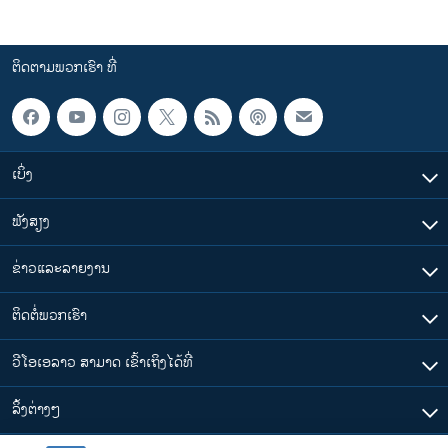
ຕິດຕາມພວກເຮົາ ທີ່
ເບິ່ງ
ຟັງສຽງ
ຂ່າວແລະລາຍງານ
ຕິດຕໍ່ພວກເຮົາ
ວີໂອເອລາວ ສາມາດ ເຂົ້າເຖິງໄດ້ທີ່
​ລິ້ງ​ຕ່າງໆ