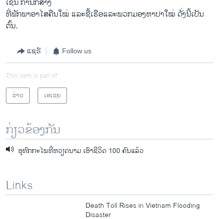
ເຊ່ນ ການ​ກໍ່ສ້າງ​
ທີ່​ພັກ​ພາ​ອາ​ໄສ​ຄືນ​ໃໝ່ ​ແລະ​ຊື້​ເຮືອ​ແລະ​ພວກມອງ​ຫາ​ປາ​ໃໝ່ ດັ່ງ​ນີ້​ເປັນ​
ຕົ້ນ.
ແຊຣ໌
Follow us
This item is part of
ຂ່າວ
ເອເຊຍ
ກ່ຽວຂ້ອງກັນ
ອຸທົກກະໄພທີ່ຫວຽດນາມ ເອົາຊີວິດ 100 ຄົນແລ້ວ
Links
Death Toll Rises in Vietnam Flooding
Disaster