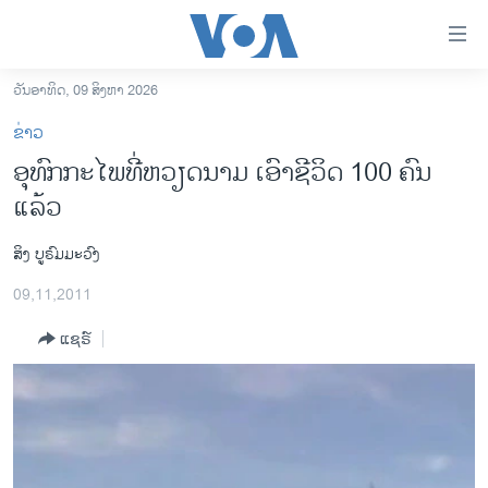
ລິ້ງ
ສຳຫລັບ
ເຂົ້າ
ວັນອາທິດ, 09 ສິງຫາ 2026
ຫາ
ໂຮມເພຈ
ຂ່າວ
ຂ້າມ
ລາວ
ອຸທົກກະໄພທີ່ຫວຽດນາມ ເອົາຊີວິດ 100 ຄົນ
ຂ້າມ
ອາເມຣິກາ
ແລ້ວ
ຂ້າມ
ໄປ
ການເລືອກຕັ້ງ ປະທານາທີບໍດີ ສະຫະລັດ 2024
ຫາ
ສິງ ບູຣົມມະວົງ
ຂ່າວ​ຈີນ
ຊອກ
09,11,2011
ຄົ້ນ
ໂລກ
ແຊຣ໌
ເອເຊຍ
ອິດສະຫຼະພາບດ້ານການຂ່າວ
ຊີວິດຊາວລາວ
ຊຸມຊົນຊາວລາວ