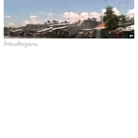
ວິທະຍາສາດ-ເທັກໂນໂລຈີ
ທຸລະກິດ
ພາສາອັງກິດ
ວີດີໂອ
ນໍ້າຖ້ວມທີ່ຫວຽດນາມ.
ສຽງ
ລາຍການກະຈາຍສຽງ
ຕິດຕາມພວກເຮົາ ທີ່
ລາຍງານ
ພາສາຕ່າງໆ