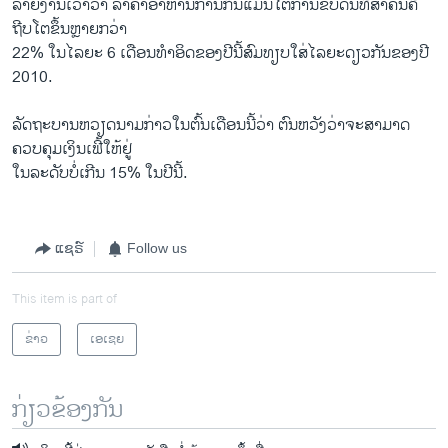
ລາຍງານເວົ້າວ່າ ລາຄາອາຫານການກິນແມ່ນໂຕການຂັບດັນທີ່ສຳຄັນຄື
ຖີບໂຕຂຶ້ນຫຼາຍກວ່າ
22% ໃນໄລຍະ 6 ເດືອນທຳອິດຂອງປີນີ້ສົມທຽບໃສ່ໄລຍະດຽວກັນຂອງປີ
2010.
ລັດຖະບານຫວຽດນາມກ່າວໃນຕົ້ນເດືອນນີ້ວ່າ ຕົນຫວັງວ່າຈະສາມາດ
ຄວບຄຸມເງິນເຟີ້ໃຫ້ຢູ່
ໃນລະດັບບໍ່ເກີນ 15% ໃນປີນີ້.
ແຊຣ໌
Follow us
This item is part of
ຂ່າວ
ເອເຊຍ
ກ່ຽວຂ້ອງກັນ