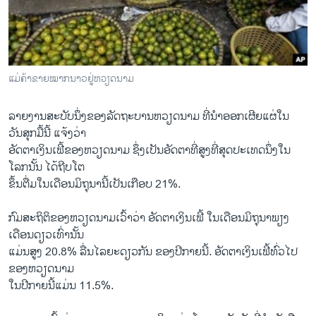
ວິທະຍາສາດ-ເທັກໂນໂລຈີ
ທຸລະກິດ
ພາສາອັງກິດ
ແມ່ຄ້າຂາຍໝາກນາວຢູ່ຫວຽດນາມ
ວີດີໂອ
ສຽງ
ລາຍງານສະບັບນຶ່ງຂອງລັດຖະບານຫວຽດນາມ ທີ່ນຳອອກເຜີຍແຜ່ໃນ
ວັນສຸກມື້ນີ້ ແຈ້ງວ່າ
ລາຍການກະຈາຍສຽງ
ອັດຕາເງິນເຟີ້ຂອງຫວຽດນາມ ຊຶ່ງເປັນອັດຕາທີ່ສູງທີ່ສຸດປະເທດນຶ່ງໃນ
ຕິດຕາມພວກເຮົາ ທີ່
ໂລກນັ້ນ ໄດ້ຖີບໂຕ
ລາຍງານ
ຂຶ້ນຕື່ມໃນເດືອນມິຖຸນານີ້ເປັນເກືອບ 21%.
ກົມສະຖິຕິຂອງຫວຽດນາມເວົ້າວ່າ ອັດຕາເງິນເຟີ້ ໃນເດືອນມິຖຸນາພຽງ
ພາສາຕ່າງໆ
ເດືອນດຽວເທົ່ານັ້ນ
ແມ່ນສູງ 20.8% ລື່ນໄລຍະດຽວກັນ ຂອງປີກາຍນີ້. ອັດຕາເງິນເຟີ້ທົ່ວໄປ
ຂອງຫວຽດນາມ
ໃນປີກາຍນີ້ແມ່ນ 11.5%.