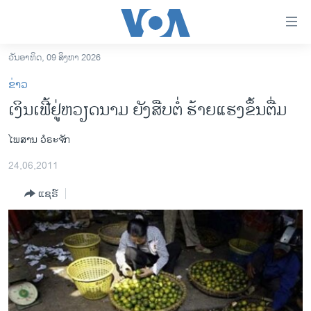
ລິ້ງ
ສຳຫລັບ
ເຂົ້າ
ວັນອາທິດ, 09 ສິງຫາ 2026
ຫາ
ໂຮມເພຈ
ຂ່າວ
ຂ້າມ
ລາວ
ເງິນເຟີ້ຢູ່ຫວຽດນາມ ຍັງສືບຕໍ່ ຮ້າຍແຮງຂຶ້ນຕື່ມ
ຂ້າມ
ອາເມຣິກາ
ຂ້າມ
ໄພສານ ວໍຣະຈັກ
ໄປ
ການເລືອກຕັ້ງ ປະທານາທີບໍດີ ສະຫະລັດ 2024
ຫາ
24,06,2011
ຂ່າວ​ຈີນ
ຊອກ
ຄົ້ນ
ແຊຣ໌
ໂລກ
ເອເຊຍ
ອິດສະຫຼະພາບດ້ານການຂ່າວ
ຊີວິດຊາວລາວ
ຊຸມຊົນຊາວລາວ