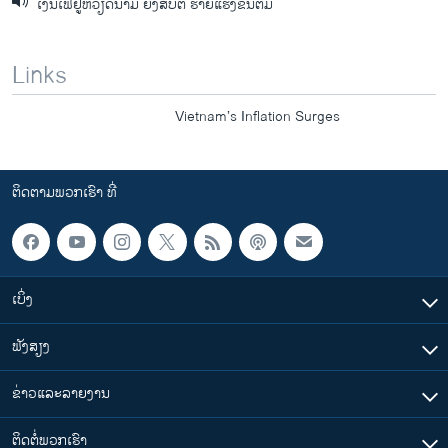
ເງິນເຟີ້ຢູ່ຫວຽດນາມ ຍັງສືບຕໍ່ ຮ້າຍແຮງຂຶ້ນຕື່ມ
Links
Vietnam’s Inflation Surges
ຕິດຕາມພວກເຮົາ ທີ່
ເບິ່ງ
ຟັງສຽງ
ຂ່າວແລະລາຍງານ
ຕິດຕໍ່ພວກເຮົາ