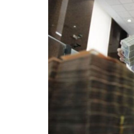
ວິທະຍາສາດ-ເທັກໂນໂລຈີ
ທຸລະກິດ
ພາສາອັງກິດ
ວີດີໂອ
ສຽງ
ລາຍການກະຈາຍສຽງ
ລາຍງານ