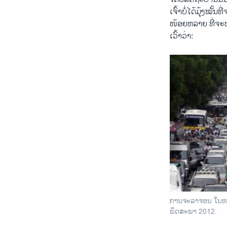
ເຈົ້າບໍ່​ໄດ້​ມຸ້ງ​ໝັ້ນ
​ໜ້ອຍ​ຫລາຍ ທີ່ຈະພ
​ເວົ້າ​ວ່າ:
ການຈະລາຈອນ ໃນຫວ
ພຶດສະພາ 2012.