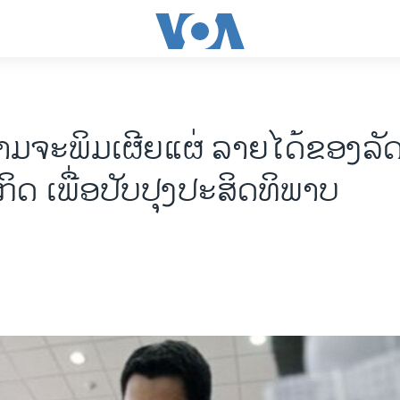
ມຈະພິມເຜີຍແຜ່ ລາຍໄດ້ຂອງລັ
ິດ ເພື່ອປັບປຸງປະສິດທິພາບ