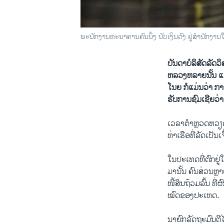
ພະນັກງານທະນາຄານຄົນນຶ່ງ ນັບເງິນດົງ ຢູ່ສໍານັກ
ບັນດາບໍລິສັດ​ລັດ​
ຫລວງຫລາຍ​ນັ້ນ ​ແມ
ໂນ​ຍ ​ກໍ​ແມ່ນ​ວ່າ ກາ
ຮັບການ​ຊົມ​ເຊີຍ​ວ່າ
​ເວລາ​ຕໍາຫຼວດ​ຫວ
ທ່າ​ເຮືອ​ທີ່​ລັດ​ເປັ
​ໃນ​ປະ​ເທດ​ທີ່​ຕົກ​
​ມາ​ນັ້ນ ຄົນ​ສ່ວນ​ຫ
​ໜີ້​ສິນ​ຖ້ວມ​ລົ້ນ 
ໝົດ​ຂອງ​ປະ​ເທດ.
ນາຍົກ​ລັດຖະມົນຕີ​ໄດ