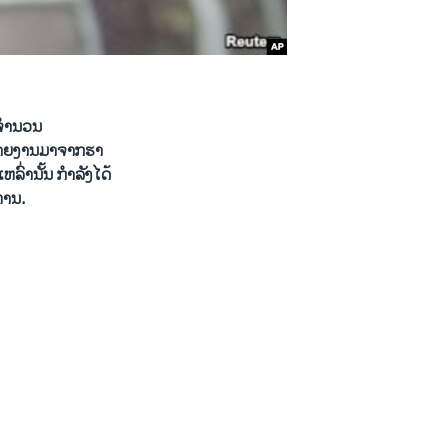
ຈໍານວນ​
າຍ​ງານ​ມາຈາກ​ຮາ​
ຫລົ່ານັ້ນ ກໍາລັງ​ໄດ້​
່ານ​.