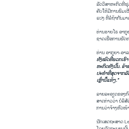
ລັດ​ວິ​ສາ​ຫະກິດທີ່​
ຄັບ​ໃຫ້​ມີ​ການ​ພິມ​ເ
​ແປງ​ ທີ່​ລໍຖ້າ​ກັນມ
ທ່ານ​ຮາ​ຍ​ໂຣ ອາ​
​ຊາດ​ເພື່ອການ​ພັດທ
ທ່ານ ອາ​ກູ​ຍາ-ອາລ
ທັງ​ໝົດ​ທີ່​ພວກ​ເຮົາ​
ຫະກິດ​
ທັງ​ນັ້ນ.
​ຂ້າພ
ປະ​ທໍາ
ທີ່​ສຸດ​ຈາກ
ເຫຼົ່ານີ້​
​ແທ້ໆ.”
ລາຍ​ລະອຽດ​ຂອງກົດ​ລະ
ສາດ​ກ່າວ​ວ່າ ບໍລິສັ
ການ​ວ່າ​ຈ້າງ​ຫົວໜ້າ​
ນັກ​ເສດຖະສາດ Le D
ໂດຍ​ລັດຖະບານ​ນັ້ນ​