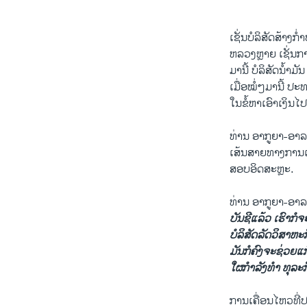
​ເຊັ່ນບໍລິສັດ​ສ້າງ​ກໍ່
ຫລວງຫຼາຍ ​ເຊັ່ນ​ກາ
ມາ​ນີ້ ບໍລິສັດ​ນໍ້າມ
ເມື່ອ​ໝໍ່ໆ​ມາ​ນີ້​ 
ໃນ​ຂໍ້​ຫາ​ເອົາ​ເງິນ​ໄ
ທ່ານ ອາ​ກູ​ຍາ-ອາລຟ
ເສ້ນ​ສາຍທາງ​ການ​ເມ
​ສອບ​ອິດສະຫຼະ.
ທ່ານ ອາ​ກູ​ຍາ-ອາລ
​ບັນຊີແລ້ວ ​ເຮົາກໍ​ຈ
​ບໍລິສັດ
ລັດ
​ວິ​ສາ​ຫະກ
ມັນ​ກໍ​ຄົງ​ຈະຊ່ວຍ​ແກ້
ໃ
ຜ
ກໍາລັງ​
ທໍາ
​ທຸລະ​
ການ​ເຄື່ອນ​ໄຫວທີ່