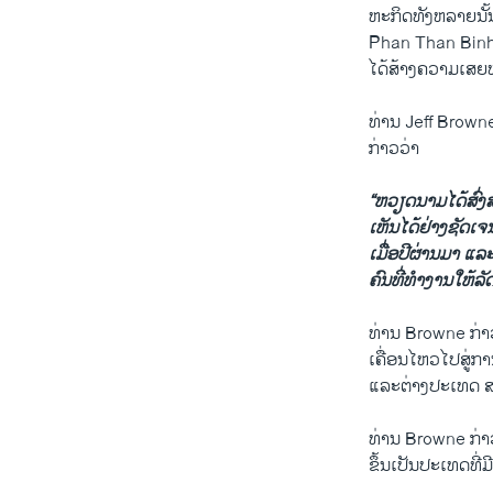
ຫະກິດ​ທັງຫລາຍນັ້ນ
Phan Than Binh ​ທີ່
ໄດ້​ສ້າງ​ຄວາມ​ເສຍ​ຫ
ທ່ານ Jeff Browne ທ
ກ່າວ​ວ່າ
“ຫວຽດນາມ
​ໄດ້
ສົ່ງ​
ເຫັນ​ໄດ້​ຢ່າງ​ຊັດ​ເ
ເມື່ອ​ປີຜ່ານມາ​ ​ແລະ​
ຄົນ​ທີ່​ທໍາ​ງານ​ໃຫ້ລ
ທ່ານ Browne ກ່າວ​ອີ
ເຄື່ອນ​ໄຫວ​ໄປ​ສູ່​ກ
ແລະ​ຕ່າງປະ​ເທດ ​ສ
ທ່ານ Browne ກ່າວ​
ຂຶ້ນເປັນ​ປະ​ເທດ​ທີ່​ມີ