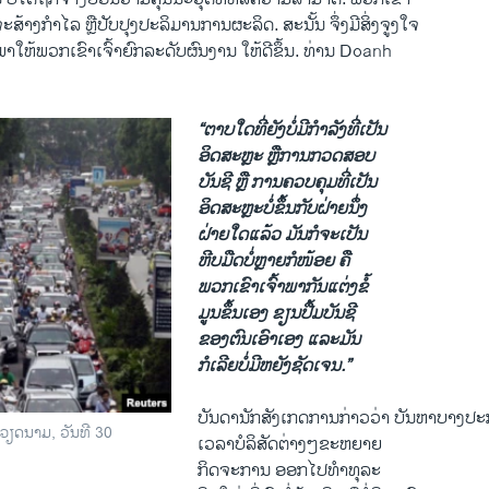
​ທີ່​ຈະ​ສ້າງ​ກໍາ​ໄລ ຫຼື​ປັບປຸງ​ປະລິມານ​ການ​ຜະລິດ. ສະ​ນັ້ນ ຈຶ່ງ​ມີ​ສິ່ງ​ຈູງ​ໃຈ
າໃຫ້ພວກ​ເຂົາ​ເຈົ້າ​ຍົກ​ລະດັບຜົນງານ​ ໃຫ້ດີ​ຂຶ້ນ. ທ່ານ Doanh
“
ຕາບ​ໃດ​ທີ່​ຍັງ​ບໍ່​ມີ​ກໍາລັງທີ່​ເປັນ​
ອິດສະຫຼະ ຫຼື​ການກວດ​ສອບ​
ບັນຊີ ຫຼື ການ​ຄວບ​ຄຸມ​ທີ່​ເປັນ
ອິດສະຫຼະ​ບໍ່​ຂຶ້ນກັບ​ຝ່າຍ​ນຶ່ງ​
ຝ່າຍ​ໃດ​ແລ້ວ ມັນ​ກໍ​ຈະ​ເປັນ
ຫີບ​ມືດ​ບໍ່​ຫຼາຍ​ກໍ​ໜ້ອຍ ຄື​
ພວກ​ເຂົາ​ເຈົ້າ​
ພາກັນ​ແຕ່ງ
​ຂໍ້​
ມູນ
ຂຶ້ນ
​ເອງ ​
ຂຽນ
​ປື້
ມບັນຊີ
ຂອງ​ຕົນ​ເອົາ​ເອງ​
ແລະ​ມັນ
​ກໍ​ເລີຍ​ບໍ່​
ມີ​ຫຍັງ
ຊັດ​ເຈນ​.
”
ບັນດາ​ນັກ​ສັງ​ເກດ​ການ​ກ່າວ​ວ່າ ບັນຫາ​ບາງ​ປະກາ
ຽດນາມ, ວັນທີ 30
ເວລາ​ບໍລິສັດ​ຕ່າງໆ​ຂະຫຍາຍ
​ກິດຈະ​ການ​ ອອກ​ໄປ​ທໍາທຸລະ​