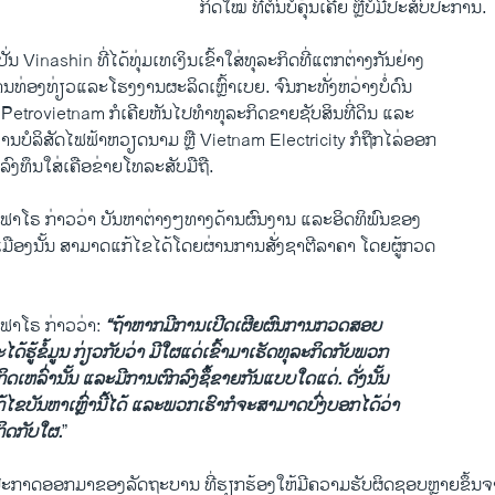
ກິດ​ໃໝ່ ​ທີ່ຕົນ​ບໍ່​ຄຸ້ນ​ເຄີຍ ຫຼື​ບໍ່​ມີ​ປະສົບປະ​ການ.
າ​ປັ່ນ Vinashin ທີ່​ໄດ້​ທຸ່ມ​ເທ​ເງິນ​ເຂົ້າ​ໃສ່ທຸລະກິດ​ທີ່​ແຕກ​ຕ່າງ​ກັນ​ຢ່າງ​
ນທ່ອງທ່ຽວ​ແລະ​ໂຮງງານ​ຜະລິດ​ເຫຼົ້າ​ເບຍ. ຈົນ​ກະທັ່ງ​ຫວ່າງບໍ່​ດົນ
ັນ Petrovietnam ກໍ​ເຄີຍ​ຫັນ​ໄປທໍາ​ທຸລະ​ກິດ​ຂາຍ​ຊັບ​ສິນ​ທີ່​ດິນ ​ແລະ​
ປະ​ທານ​ບໍລິສັດ​ໄຟຟ້າ​ຫວຽດນາມ ຫຼື Vietnam Electricity ກໍ​ຖືກໄລ່​ອອກ​
ປ​ລົງທຶນ​ໃສ່​ເຄືອ​ຂ່າຍ​ໂທລະສັບ​ມື​ຖື.
າ​ໂຣ ກ່າວ​ວ່າ ບັນຫາ​ຕ່າງໆ​ທາງ​ດ້ານ​ຜົນງານ ​ແລະ​ອິດ​ທິພົນ​ຂອງ​
ືອງນັ້ນ ສາມາດ​ແກ້​ໄຂ​ໄດ້ໂດຍ​ຜ່ານ​ການສັ່ງ​ຊາຕີ​ລາຄາ​ ໂດຍ​ຜູ້​ກວດ
ຟາ​ໂຣ ກ່າວ​ວ່າ:
“ຖ້າ​ຫາກ​
ມີ​ການ
ເປີດ​ເຜີຍ
ຜົນ
ການກວດ​ສອບ
ະໄດ້​
ຮູ້
​ຂໍ້​ມູນ​
ກ່ຽວ​ກັບ
ວ່າ​
ມີ
ໃຜ​
​ແດ່
​ເຂົ້າ​ມາ​ເຮັດ​ທຸລະ​ກິດ​ກັບ​ພວກ
ິດ​
​ເຫລົ່າ
ນັ້ນ ​ແລະ​ມີ​ການ​ຕົກລົງ​
ຊຶ້ຂາຍ
ກັນ​
​ແບບ
​ໃດ​ແດ່. ດັ່ງ​ນັ້ນ​
​ໄຂ​ບັນຫາ​ເຫຼົ່າ​ນີ້​ໄດ້ ​ແລະ​ພວກ​ເຮົາ​ກໍ​
ຈະ
ສາມາດ​ບົ່ງ​ບອກ​ໄດ້​ວ່າ
ກິດ​ກັບ​ໃຜ.
”
ປະກາດ​ອອກ​ມາຂອງ​ລັດຖະບານ​ ທີ່​ຮຽກຮ້ອງໃຫ້​ມີ​ຄວາມ​ຮັບຜິດຊອບ​ຫຼາຍຂຶ້ນຈາກ​ບ