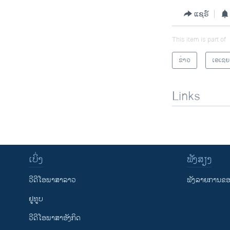
ແຊຣ໌
This item is part of
ຂ່າວ
ເອເຊຍ
Links
ເບິ່ງ
ຟັງສຽງ
ວີດີໂອພາສາລາວ
ຟັງລາຍການຂອງ
ຢູທູບ
ວີດີໂອພາສາອັງກິດ