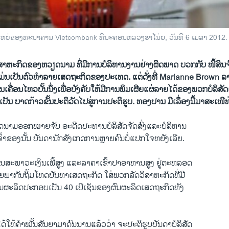
ງານໃຫຍ່ຂອງທະນາຄານ Vietcombank ທີ່ນະຄອນຫລວງຮາໂນ່ຍ, ວັນທີ 6 ເມສາ 2012.
ວິສາ​ຫະກິດຂອງຫວຽດນາມ ​ທີ່​ມີ​​ການ​ບໍລິຫານງານ​ຢ່າງ​ຜິດພາດ​ ບວກກັບ ໜີ້​ສິນ
່ນເປັນ​ຕົວ​ທໍາລາຍເສ​ດຖະກິດ​ຂອງ​ປະ​ເທດ. ແຕ່​ດັ່ງ​ທີ່ Marianne Brown ລ
ນ​​ເຄື່ອນ​ໄຫວ​ບັ້ນ​ນຶ່ງ​ເພື່ອບັງຄັບ​ໃຫ້​ມີ​ການພິມ​ເຜີຍ​ແຜ່ລາຍ​ໄດ້ຂອງ​ພວກບໍລິສັດ​​ເ
​ເປັນ ບາດກ້າວ​ຂັ້ນ​ປະຕິວັດ​ໄປ​ສູ່​ການປະຕິ​ຮູບ. ທອງ​ປານ ມີ​​ເລຶ່ອງນີ້​ມາສະ​ເໜີ​ທ
ຽດນາມ​ອອກໝາຍ​ຈັບ​ ອະດີດ​ປະທານ​ບໍລິສັດຈັດສົ່ງແລະບໍລິຫານ​
ນ​ເຈົ້າຂອງ​ນັ້ນ ບັນດາ​ນັກ​ສັງ​ເກດ​ການ​ຫຼາ​ຍຄົນ​ບໍ່​ແປກ​ໃຈຫຍັງເລີຍ.
ຢູ່ໃນ​ສະພາວະ​ເງິນ​ເຟີ້ສູງ ​ແລະ​ລາຄາ​ເຂົ້າປາ​ອາຫານ​ສູງ​ ຢູ່​ຕະຫລອດ
ຼາຍພາກັນ​ຖິ້ມ​ໂທດ​ບັນຫາ​ເສດຖະກິດ ​ໃສ່ພວກລັດ​ວິ​ສາ​ຫະກິດ​ທີ່​ມີ
ທີ່ຜົນ​ຜະລິດ​ປະກອບ​ເປັນ 40 ​ເປີ​ເຊັນ​ຂອງຜົນ​ຜະລິດ​ເສດຖະກິດທັງ​
້​ໃຫ້​ຄໍາ​ໝັ້ນ​ສັນຍາ​ມາ​ດົນ​ນານ​ແລ້ວວ່າ​ ຈະປະຕິ​ຮູ​ບບັນດາບໍລິສັດ