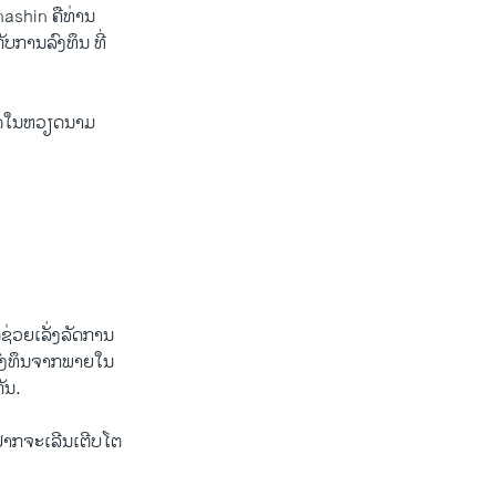
inashin ຄືທ່ານ
ບ​ການ​ລົງທຶນ ທີ່​
ກິດ​ໃນ​ຫວຽດນາມ
​ຊ່ວຍເລັ່ງລັດ​ການ​
ລົງ​ທຶນ​ຈາກ​ພາຍ​ໃນ
ັນ.
າກຈະ​ເລີນ​ເຕີບ​ໂຕ​