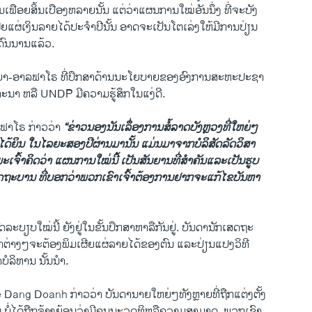
ຟຸມ​ເຟືອຍສິ້ນ​ເປືອງ​ຫລາຍ​ນັ້ນ ​ແຕ່ວ່າ​ແຜນການ​ໃໝ່ອັນນຶ່ງ​ ທີ່​ຈະບັງ
ຜີຍ​ແຜ່​ເງິນ​ລາຍ​ໄດ້​ປະ​ຈໍາປີ​ນັ້ນ ອາດຈະ​ເປັນ​ໂຕ​ເລ່ງ​ໃຫ້​ມີ​ການ​ປ່ຽນ
າ​ດົນ​ນານ​ແລ້ວ.
ກູ​ຍາ-ອາລຟາ​ໂຣ ທີ່​ປຶກສາ​ດ້ານ​ນະ​ໂຍບາຍຂອງອົງການສະຫະ​ປະຊາ
ະນາ ຫລື UNDP ມີ​ຄວາມ​ຮູ້ສຶກ​ໃນ​ແງ່​ດີ.
ຟາ​ໂຣ ກ່າ​ວວ່າ
“
ຂ່າວ​ນອງ​ນັນ​ເລຶ່ອງການ​ສໍ້​ລາດ​ບັງຫຼວງ​
ທີ່
ໃຫຍ່ໆ​
ໄດ້​ຍິນ ​ໃນ​
​ໄລຍະ
ສອງ​ປີຜ່ານມາ​ນັ້ນ ​ແມ່ນ​ມາ​ຈາກ​ບໍລິສັດ​ລັດວິ​ສາ​
ະ​ເຈົ້າຄິດ​ວ່າ​
​ແຜນການ​ໃໝ່​ນີ້
​ເປັນ​ສັນຍານ
ທີ່
ສໍາຄັນແລະ​
​ເປັນຮູບ​
​ລັດຖະບານ
​ທີ່
ບອກ​ວ່າ
​ພວກ​ເຂົາ​ເຈົ້າຕ້ອງ​ການ​ຢາກ​ຈະ​ແກ້​ໄຂບັນຫາ​
ບຽບໃໝ່ນີ້ ​ຍັງ​ຢູ່​ໃນ​ຂັ້ນ​ປຶກສາ​ຫາ​ລືກັນ​ຢູ່. ບັນດາ​ນັກ​ເສດຖະ
ດ​ຕ່າງໆ​ຈະ​ຕ້ອງ​ພິມ​ເຜີຍ​ແຜ່​ລາຍ​ໄດ້ຂອງ​ຕົນ ​ແລະ​ປ່ຽນ​ແປງ​ວິທີ​
ບໍລິຫານ​ ນັ້ນ​ນໍາ.
ang Doanh ກ່າວ​ວ່າ ບັນດາ​ນາຍ​ໃຫຍ່ໆ​ທັງຫຼາຍ​ທີ່ຖືກ​ແຕ່ງ​ຕັ້ງ​
 ບໍ່​ໄດ້​ຖືກຈ້າງ​ຍ້ອນ​ວ່າ​ມີຄຸນນະ​ວຸດ​ທິຫລື​ຄວາມ​ສາມາດ. ພວກ​ເຂົາ