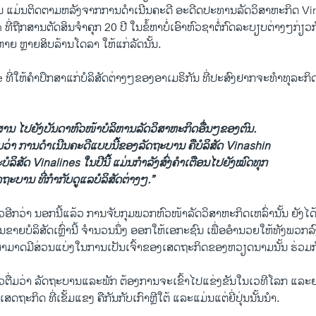
 ແມ່ນຕິດຕາມຫລັງ​ຈາກການ​ດໍາ​ເນີນ​ຄະດີ​ ​ອະດີດ​ປະທານ​ລັດ​ວິ​ສາ​ຫະກິດ V
ຖືກ​ສານ​ຕັດສິນ​ຈໍາ​ຄຸກ 20 ປີ ໃນ​ຂໍ້​ຫາບໍ່​ເອົາ​ຫົວຊາ​ຕໍ່ກົດ​ລະບຽບ​ຕ່າງໆ​ກ່ຽວ​ກັ
າຍ ຫຼາຍ​ສິບ​ລ້ານ​ໂດ​ລາ ​ໃຫ້​ແກ່​ລັດນັ້ນ.
ີ່​ໃຫ້​ຄໍາ​ປຶກສາແກ່ບໍລິສັດ​ຕ່າງໆຂອງ​ອາ​ເມຣິກັນ ທີ່ປະສົງ​ຢາກ​ຈະ​ທໍາ​ທຸລະ​
ສານ
ໄປ​ຍັງ​ບັນດາ​ຫົວໜ້າ​ບໍລິຫານ​ລັດ
ວິ​ສາຫະກິດອື່ນໆຂອງ​ຕົນ
.
ຈນ​ວ່າ ການ​ດໍາ​ເນີນ​ຄະດີ​ແບບ​ນີ້ຂອງ​ລັດຖະ
ບານ ຄື​ບໍລິສັດ Vinashin ​
ບໍລິສັດ Vinalines ​ໃນ​ປີ​ນີ້ ​ແມ່ນ​ກໍາລັງ​ສົ່ງ​ຄໍາ​ເຕືອນ​ໄປ​ຍັງໝົດ​ທຸກ​
ັດຖະບານ ທີ່​ກໍາກັບ​ດູ​ແລ​ບໍລິສັດ​ຕ່າງໆ.
”
ກ​ວ່າ ນອກ​ນີ້​ແລ້ວ ການ​ຈັບ​ກຸມ​ພວກ​ຫົວໜ້າ​ລັດ​ວິ​ສາ​ຫະກິດ​ເຫລົ່າ​ນັ້ນ ​ຍັງ​ໄດ້
ານຂາຍບໍລິສັດ​ເຫຼົ່ານີ້ ຈໍານວນ​ນຶ່ງ ອອກ​ໃຫ້​ເອກະ​ຊົນ ​ເພື່ອອໍາ​ນວຍ​ໃຫ້​ທັງ​ພວກ​
າມາດ​ມີ​ສ່ວນ​ແບ່ງ​ໃນ​ການ​ເປັນ​ເຈົ້າຂອງເສດຖະກິດ​ຂອງ​ຫວຽດນາມນັ້ນ ຮ່ວມ​ກ
ຕື່ມ​ວ່າ ລັດຖະບານແລະ​ພັກ ​ຕ້ອງການ​ຈະ​ເຂົ້າ​ໄປ​ແຂ່ງຂັນໃນ​ເວທີ​ໂລກ ​ແລະ​ຢ
​ເສດຖະກິດ ທີ່​ເຂັ້ມ​ແຂງ ​ຄື​ກັນ​ກັບເກົາຫຼີ​ໃຕ້ ​ແລະ​ແມ່ນ​ແຕ່​ຍີ່ປຸ່ນ​ນັ້ນ​ນໍາ.