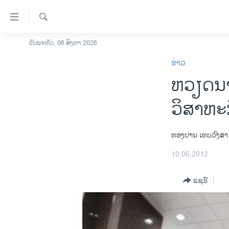
ລິ້ງ
ສຳຫລັບ
ເຂົ້າ
ຄົ້ນຫາ
ວັນພະຫັດ, 06 ສິງຫາ 2026
ໂຮມເພຈ
ຫາ
ຂ່າວ
ລາວ
ຂ້າມ
ຫວຽດນາ
ຂ້າມ
ອາເມຣິກາ
ຂ້າມ
ການເລືອກຕັ້ງ ປະທານາທີບໍດີ ສະຫະລັດ
ວິສາຫະກ
ໄປ
2024
ຫາ
ຂ່າວ​ຈີນ
ຊອກ
ທອງປານ ເທບວົງສາ
ຄົ້ນ
ໂລກ
10,06,2012
ເອເຊຍ
ແຊຣ໌
ອິດສະຫຼະພາບດ້ານການຂ່າວ
ຊີວິດຊາວລາວ
ຊຸມຊົນຊາວລາວ