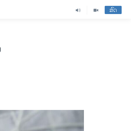
ສົດ
ດ