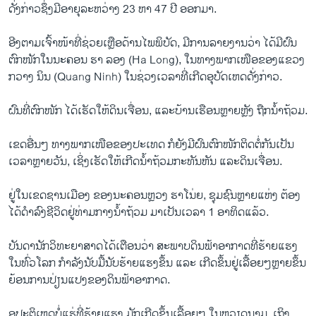
ດັ່ງກ່າວຊຶ່ງ​ມີ​ອາຍຸ​ລະຫວ່າງ 23 ຫາ 47 ປີ ອອກ​ມາ.
ອີງຕາມ​ເຈົ້າ​ໜ້າ​ທີ່ຊ່ວຍເຫຼືອ​ດ້ານໄພພິບັດ, ມີ​ການ​ລາຍ​ງານ​ວ່າ ໄດ້ມີ​ຝົນ
ຕົກ​ໜັກ​ໃນນະຄອນ ຮາ ລອງ (Ha Long), ​ໃນທາງພາກເໜືອຂອງແຂວງ
ກວາງ ນິນ (Quang Ninh) ​ໃນຊ່ວງ​ເວລາທີ່​ເກີດ​ອຸບັດ​ເຫດດັ່ງກ່າວ.
ຝົນ​ທີ່​ຕົກ​ໜັກ ໄດ້​ເຮັດ​ໃຫ້​ດິນ​ເຈື່ອນ, ​ແລະ​ບ້ານເຮືອນ​ຫຼາຍ​ຫຼັງ ​ຖືກ​ນ້ຳ​ຖ້ວມ.
ເຂດອື່ນໆ ທາງ​ພາກ​ເໜືອ​ຂອງ​ປະ​ເທດ​ ກໍຍັງ​ມີ​ຝົນຕົກ​ໜັກ​ຕິດຕໍ່ກັນເປັນ​
ເວລາ​ຫຼາຍ​ວັນ, ເຊິ່ງ​ເຮັດ​ໃຫ້​ເກີດ​ນ້ຳ​ຖ້ວມ​ກະທັນຫັນ ​ແລະ​ດິນ​ເຈື່ອນ.
ຢູ່ໃນ​ເຂດ​ຊານ​ເມືອງ ຂອງນະຄອນຫຼວງ ​ຮາ​ໂນ່ຍ, ຊຸມ​ຊົນ​ຫຼາຍ​ແຫ່ງ ຕ້ອງ​
ໄດ້​ດຳລົງ​ຊີວິດ​ຢູ່ທ່າມກາງ​ນ້ຳ​ຖ້ວມ ມາ​ເປັນ​ເວລາ 1 ອາທິດແລ້ວ.
ບັນດາ​ນັກວິທະຍາສາດ​ໄດ້​ເຕືອນ​ວ່າ ​ສະພາບ​ດິນ​ຟ້າ​ອາກາດ​ທີ່​ຮ້າຍ​ແຮງ​
ໃນ​ທົ່ວ​ໂລກ​ ກຳລັງນັບ​ມື້​ນັບ​ຮ້າຍ​ແຮງ​ຂຶ້ນ ​ແລະ ​ເກີດຂຶ້ນຢູ່ເລື້ອຍໆຫຼາຍຂຶ້ນ
​ຍ້ອນ​ການ​ປ່ຽນ​ແປງ​ຂອງ​ດິນ​ຟ້າ​ອາກາດ.
ອຸປະຕິເຫດບໍ່ແຮ່ທີ່ຮ້າຍແຮງ ມັກເກີດຂຶ້ນເລື້ອຍໆ ໃນຫວຽດນາມ, ເຖິງ