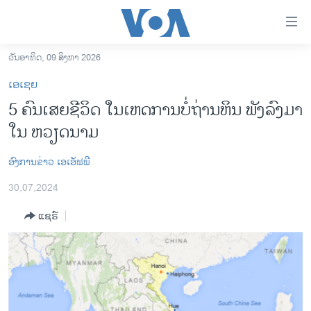
ລິ້ງ
ສຳຫລັບ
ເຂົ້າ
ວັນອາທິດ, 09 ສິງຫາ 2026
ຫາ
ໂຮມເພຈ
ເອເຊຍ
ຂ້າມ
ລາວ
5 ຄົນເສຍຊີວິດ ໃນເຫດການບໍ່ຖ່ານຫິນ ພັງລົງມາ
ຂ້າມ
ອາເມຣິກາ
ໃນ ຫວຽດນາມ
ຂ້າມ
ໄປ
ການເລືອກຕັ້ງ ປະທານາທີບໍດີ ສະຫະລັດ 2024
ຫາ
​ອົງ​ການ​ຂ່າວ​ ເອ​ເອັ​ຟ​ພີ
ຂ່າວ​ຈີນ
ຊອກ
30,07,2024
ຄົ້ນ
ໂລກ
ແຊຣ໌
ເອເຊຍ
ອິດສະຫຼະພາບດ້ານການຂ່າວ
ຊີວິດຊາວລາວ
ຊຸມຊົນຊາວລາວ