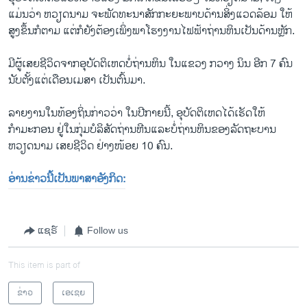
ແມ່ນວ່າ ຫວຽດນາມ ຈະພັດທະນາສັກກະຍະພາບດ້ານສິ່ງແວດລ້ອມ ໃຫ້
ສູງຂຶ້ນກໍ​ຕາມ ແຕ່ກໍຍັງຕ້ອງເພິ່ງພາໂຮງງານໄຟຟ້າຖ່ານຫິນເປັນດ້ານຫຼັກ.
ມີຜູ້ເສຍຊີວິດຈາກອຸບັດຕິເຫດບໍ່ຖ່ານຫິນ ໃນແຂວງ ກວາງ ນິນ ອີກ 7 ຄົນ
ນັບຕັ້ງແຕ່ເດືອນ​ເມສາ ​ເປັນ​ຕົ້ນ​ມາ.
​ລາຍງານໃນທ້ອງຖິ່ນກ່າວວ່າ ໃນ​ປີ​ກາຍ​ນີ້, ອຸບັດ​ຕິ​ເຫດ​ໄດ້​ເຮັດ​ໃຫ້​
ກຳມະກອນ ​ຢູ່​ໃນກຸ່ມ​ບໍລິສັດ​ຖ່ານ​ຫີນ​ແລະ​ບໍ່​ຖ່ານຫິນ​ຂອງລັດຖະບານ​
ຫວຽດນາມ ເສຍຊີວິດ ​ຢ່າງ​ໜ້ອຍ 10 ຄົນ​.
ອ່ານຂ່າວນີ້ເປັນພາສາອັງກິດ:
ແຊຣ໌
Follow us
This item is part of
ຂ່າວ
ເອເຊຍ