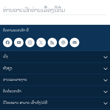
ທ່ານອາດມັກອ່ານເລື້ອງນີ້ຕື່ມ
ຕິດຕາມພວກເຮົາ ທີ່
ເບິ່ງ
ຟັງສຽງ
ຂ່າວແລະລາຍງານ
ຕິດຕໍ່ພວກເຮົາ
ວີໂອເອລາວ ສາມາດ ເຂົ້າເຖິງໄດ້ທີ່