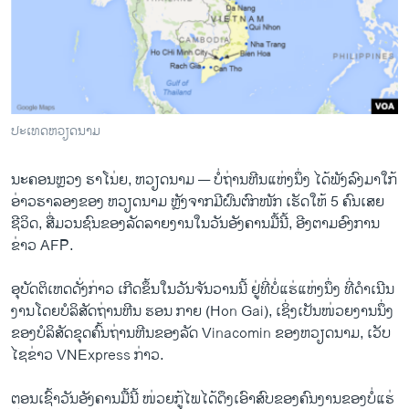
ວິທະຍາສາດ-ເທັກໂນໂລຈີ
ທຸລະກິດ
ພາສາອັງກິດ
ວີດີໂອ
ປະເທດຫວຽດນາມ
ສຽງ
ນະຄອນຫຼວງ ຮາໂນ່ຍ, ຫວຽດນາມ —
ບໍ່​ຖ່ານ​ຫີນ​ແຫ່ງ​ນຶ່ງ ໄດ້​ພັງ​ລົງມາ​ໃກ້​
ລາຍການກະຈາຍສຽງ
ຕິດຕາມພວກເຮົາ ທີ່
ອ່າວ​ຮາ​ລອງ​ຂອງ ​ຫວຽດນາມ ຫຼັງ​ຈາກ​ມີ​ຝົນຕົກ​ໜັກ ​ເຮັດ​ໃຫ້ 5 ຄົນ​ເສຍ​
ລາຍງານ
ຊີວິດ, ສື່​ມວນ​ຊົນ​ຂອງ​ລັດ​ລາຍ​ງານ​ໃນ​ວັນ​ອັງຄານ​ມື້​ນີ້, ອີງຕາມອົງການ
ຂ່າວ AFP.
ພາສາຕ່າງໆ
ອຸບັດຕິເຫດດັ່ງກ່າວ ເກີດຂຶ້ນໃນວັນຈັນວານນີ້ ຢູ່ທີ່ບໍ່ແຮ່ແຫ່ງນຶ່ງ ທີ່ດຳເນີນ
ງານໂດຍບໍລິສັດຖ່ານຫີນ ຮອນ ກາຍ (Hon Gai), ເຊິ່ງເປັນໜ່ວຍງານນຶ່ງ
ຂອງບໍລິສັດຂຸດຄົ້ນຖ່ານຫີນຂອງລັດ Vinacomin ຂອງຫວຽດນາມ, ເວັບ
ໄຊຂ່າວ VNExpress ກ່າວ.
ຕອນ​ເຊົ້າ​ວັນ​ອັງຄານ​ມື້​ນີ້ ໜ່ວຍ​ກູ້​ໄພ​ໄດ້​ດຶງເອົາ​ສົບ​ຂອງຄົນ​ງານຂອງ​ບໍ່​ແຮ່​