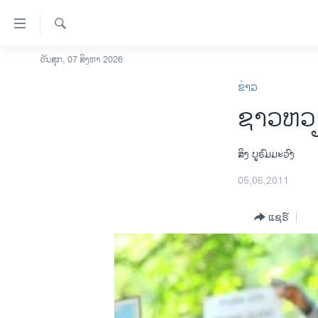
ລິ້ງ
ສຳຫລັບ
ເຂົ້າ
ຄົ້ນຫາ
ວັນສຸກ, 07 ສິງຫາ 2026
ໂຮມເພຈ
ຫາ
ຂ່າວ
ລາວ
ຂ້າມ
ຊາວຫວຽ
ຂ້າມ
ອາເມຣິກາ
ຂ້າມ
ການເລືອກຕັ້ງ ປະທານາທີບໍດີ ສະຫະລັດ
ໄປ
2024
ສິງ ບູຣົມມະວົງ
ຫາ
ຂ່າວ​ຈີນ
05,06,2011
ຊອກ
ຄົ້ນ
ໂລກ
ແຊຣ໌
ເອເຊຍ
ອິດສະຫຼະພາບດ້ານການຂ່າວ
ຊີວິດຊາວລາວ
ຊຸມຊົນຊາວລາວ