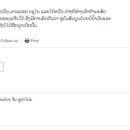
​ປິນ ມາ​ເລ​ເຊ​ຍ ບຣູ​ໄນ ​ແລະ​ໄຕ້​ຫວັນ ຕ່າງ​ກໍອ້າງ​ເອົາ​ກໍາມະສິດ
ທະ​ເລ​ຈີນ​ໃຕ້ ຊຶ່ງມີ​ການ​ຄິດ​ກັນ​ວ່າ ​ອຸດົມສົມບູນ​ດ້ວຍ​ບໍ່​ນໍ້າມັນ​ແລະ​
​ບໍ່​ໄດ້​ຖືກ​ບຸກ​ເບີກນັ້ນ.
Follow us
Print
້ວງ ຈີນ ຢູ່ຮາໂນ່ຍ