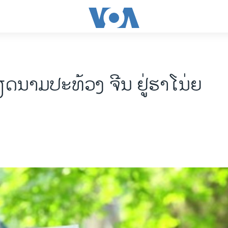
ດນາມປະທ້ວງ ຈີນ ຢູ່ຮາໂນ່ຍ