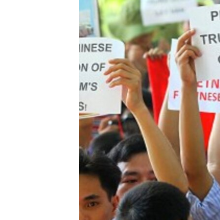
ວິທະຍາສາດ-ເທັກໂນໂລຈີ
ທຸລະກິດ
ພາສາອັງກິດ
ວີດີໂອ
ສຽງ
ລາຍການກະຈາຍສຽງ
ລາຍງານ