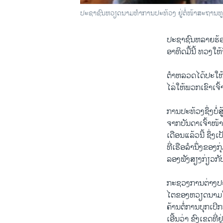
ປະຊາຊົນຫວຽດນາມທໍາການປະທ້ວງ ຢູ່ຕໍ່ໜ້າສະຖານທູດຈ
ປະຊາຊົນ​ຫລາຍ​ຮ້ອຍ​
ອາທິດ​ມື້​ນີ້ ​ທວງ​ໃ
ຕໍາຫລວດ​ໄດ້​ປະ​ໃຫ້​
ໄລ່​ໃຫ້​ພວກ​ເຂົາ​ເຈ
ການປະ​ທ້ວງ​ຊຶ່ງ​ບໍ່​ສູ້
ຈາກບັນດາ​ເຈົ້າ​ໜ້າ​
ເດືອນແລ້ວ​ນີ້ ຊຶ່ງ​ເ
ທີ່​ເຮືອ​ລໍາ​ນຶ່ງ​
ລອງ​ຟັງສຽງ​ກ່ຽວ​ກັບ​
ກະຊວງ​ການ​ຕ່າງປະ​ເ
ໄຕ​ຂອງ​ຫວຽດນາມ​ໃນ​
ຄ້ານ​ຕໍ່​ການ​ບຸກ​ເບ
ເອີ້ນ​ວ່າ ຂົງ​ເຂດທີ່ຢ