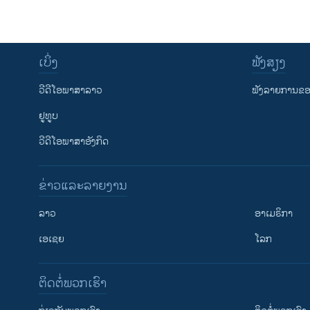
ເບິ່ງ
ຟັງສຽງ
ວີດີໂອພາສາລາວ
ຟັງລາຍການຂອງ
ຢູທູບ
ວີດີໂອພາສາອັງກິດ
ຂ່າວແລະລາຍງານ
ລາວ
ອາເມຣິກາ
ເອເຊຍ
ໂລກ
ຕິດຕໍ່ພວກເຮົາ