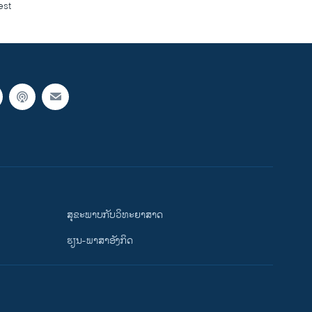
est
ສຸຂະພາບກັບວິທະຍາສາດ
ຮຽນ-ພາສາອັງກິດ