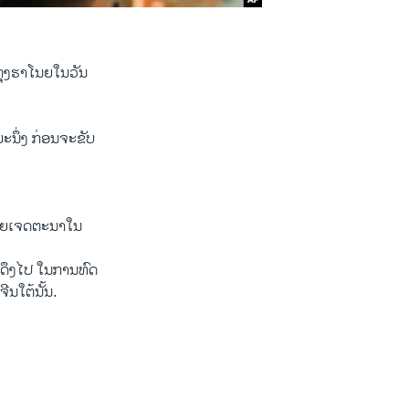
​ຮາ​ໂນ​ຍ​ໃນ​ວັນ​
ະນຶ່ງ ກ່ອນ​ຈະ​ຂັບ​
ໂດຍ​ເຈດ​ຕະນາ​ໃນ​
​ດຶງໄປ ​ໃນ​ການທົດ​
ີນ​ໃຕ້​ນັ້ນ.