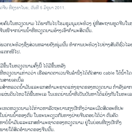
ີນ ທີ່ກຸງຮາໂນຍ, ວັນທີ 5 ມິຖຸນາ 2011.
ຄົນ​ໃນ​ຫວຽດນາມ​ ​ໄດ້ພາກັນ​ໄປ​ໂຮມ​ຊຸມນຸມປະ​ທ້ວງ​ ຢູ່ທີ່​ສະຖານທູດ​ຈີນ​ໃນ​ກຸງ
ຫ້​ຈີນ​ໜີ​ຈາກນ່ານນໍ້າທີ່ຫວຽດນາມ​ອ້າງ​ເອົາ​ກໍາມະສິດ​ນັ້ນ.
ພວກ​ປະ​ທ້ວງ​ຊຶ່ງ​ສ່ວນ​ຫລາຍຍັງ​ໜຸ່ມນັ້ນ ທໍາ​ການ​ປະ​ທ້ວງ​ໄປ​ຢ່າງ​ສັນຕິຊົ່ວ​ໄລຍ
ົ້າແຕກ​ໜີ​ໄປ.
​ມີ​ຂຶ້ນ​ໃນ​ຫວຽດນາມ​ຄັ້ງ​ນີ້ ໄດ້​ມີ​ຂຶ້ນ​ຫລັງ​
ທີ່​ຫວຽດນາມ​ກ່າວ​ວ່າ ​ເຮືອ​ລາດ​ຕາ​ເວນ​ຈີນ​ລໍາ​ນຶ່ງ​ໄດ້​ຕັດສາຍ cable ໃຕ້​ນໍ້າ​
ປັນ​ສາຍ​ເຄ​ເບິ້ລ
ຂອງ​ກຸ່ມ​ສໍາ​ຫລວດ​ນໍ້າມັນ​ແລະ​ແກ​ສທໍາ​ມະ​ຊາດ​ແຫ່ງ​ຊາດ​ຂອງ​ຫວຽດນາມ​ ກໍາລັງລາກ
ແຜ່ນດິນ​ໄຫວ​ໃຕ້​ພື້ນ​ທະ​ເລ ໃນ​ເຂດ​ນ່ານນໍ້າ​ທີ່​ເປັນ​ບັນຫາ​ໂຕ້​ແຍ້​ງກັນ​ໃນ​ທະເລ​ຈ
ທດ​ຫວຽດນາມ​ໄດ້​ກ່າວ​ຫາ​ລັດຖະບານ​ກຸງ​ປັກ​ກິ​ງວ່າ​ລະ​ເມີດ​ສິດ​ອະທິປະ​
ນ່ານນໍ້າຂອງ​ຕົນ ​ໃນ​ຂະນະ​ດຽວ​ກັນ​ທາງ​ຝ່າຍ​ຈີນ​ຕອບ​ໂຕ້​ວ່າ ຕົນ​ຄັດ
ີກຫາ​ບໍ່​ນໍ້າມັນ​ແລະແກ​ສທໍາ​ມະ​ຊາດ​ຂອງ​ຫວຽດນາມ ຢູ່ໃນບ່ອນທີ່​ກຸງ​ປັກ​ກິ​ງ
ູ່​ພາຍ​ໃຕ້​ສິດ​ອໍານາດ​ຂອງ​ຈີນ​ນັ້ນ.