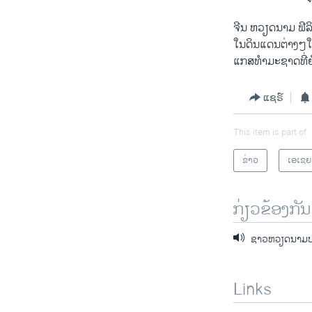
ຈີນ ຫວຽດນາມ ຟີ​ລິບ
ໃນ​ດິນ​ແດນ​ຕ່າງໆ​ໃນ​
ແກ​ສທໍາ​ມະ​ຊາດ​ທີ່​ຍັງ
ແຊຣ໌
This item is part of
ຂ່າວ
ເອເຊຍ
ກ່ຽວຂ້ອງກັນ
ຊາວຫວຽດນາມປະທ
Links