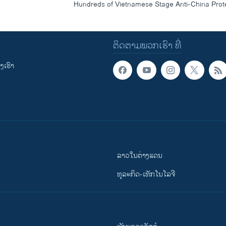
Hundreds of Vietnamese Stage Anti-China Prot
ຕິດຕາມພວກເຮົາ ທີ່
ເຮົາ
ລາວໃນຕ່າງແດນ
ທຸລະກິດ-ເທັກໂນໂລຈີ