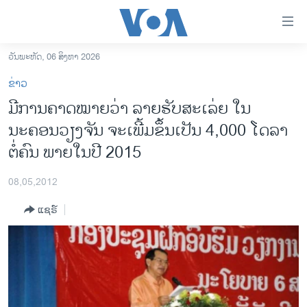
ລິ້ງ
ສຳຫລັບ
ເຂົ້າ
ວັນພະຫັດ, 06 ສິງຫາ 2026
ຫາ
ໂຮມເພຈ
ຂ່າວ
ຂ້າມ
ລາວ
ມີການຄາດໝາຍວ່າ ລາຍຮັບສະເລ່ຍ ໃນ
ຂ້າມ
ອາເມຣິກາ
ນະຄອນວຽງຈັນ ຈະເພີ້ມຂຶ້ນເປັນ 4,000 ໂດລາ
ຂ້າມ
ໄປ
ການເລືອກຕັ້ງ ປະທານາທີບໍດີ ສະຫະລັດ 2024
ຕໍ່ຄົນ ພາຍໃນປີ 2015
ຫາ
ຂ່າວ​ຈີນ
ຊອກ
08,05,2012
ຄົ້ນ
ໂລກ
ແຊຣ໌
ເອເຊຍ
ອິດສະຫຼະພາບດ້ານການຂ່າວ
ຊີວິດຊາວລາວ
ຊຸມຊົນຊາວລາວ