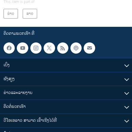
This item is part of
ຂ່າວ
ລາວ
ຕິດຕາມພວກເຮົາ ທີ່
ເບິ່ງ
ຟັງສຽງ
ຂ່າວແລະລາຍງານ
ຕິດຕໍ່ພວກເຮົາ
ວີໂອເອລາວ ສາມາດ ເຂົ້າເຖິງໄດ້ທີ່