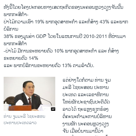
ທັງນີ້ໂດຍໂຄງປະກອບທາງເສດຖະກິດຂອງນະຄອນຫຼວງວຽງຈັນນັ້ນ
ພາກກະສິກໍາ-
ປ່າໄມ້ກວາມເອົາ 19% ພາກອຸດສາຫະກໍາ ແລະກໍ່ສ້າງ 43% ແລະພາກ
ບໍລິການ
38% ຂອງມູນຄ່າ GDP ໂດຍໃນແຜນການປີ 2010-2011 ທີ່ຜ່ານມາ
ພາກກະສິກໍາ
-ປ່າໄມ້ ມີການຂະຫຍາຍຕົວ 10% ພາກອຸດສາຫະກໍາ ແລະ ກໍ່ສ້າງ
ຂະຫຍາຍຕົວ 14%
ແລະ ພາກບໍລິການຂະຫຍາຍຕົວ 13% ຕາມລໍາດັບ.
ແຕ່ຢ່າງໃດກໍຕາມ ທ່ານ ຈູມ
ມະລີ ໄຊຍະສອນ ປະທານ
ປະເທດ ແລະເລຂາທິການ
ໃຫຍ່ພັກປະຊາຊົນປະຕິວັດ
ລາວໄດ້ ຖະແຫຼງຮຽກຮ້ອງ
ຕໍ່ຄະນະກໍາມະການບໍລິຫານ
ທ່ານ ຈູມມະລີ ໄຊຍະສອນ
ປະທານປະເທດລາວ
ງານພັກ ນະຄອນຫຼວງວຽງ
ຈັນ ເມື່ອບໍ່ນານມານີ້ວ່າ