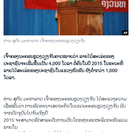
ວິທະຍາສາດ-ເທັກໂນໂລຈີ
ທຸລະກິດ
ພາສາອັງກິດ
ວີດີໂອ
ທ່ານ ສຸກັນ ມະຫາລາດ ເຈົ້າຄອງນະຄອນຫຼວງວຽງຈັນ
ສຽງ
ເຈົ້າຄອງນະຄອນຫຼວງວຽງຈັນຄາດໝາຍວ່າ ລາຍໄດ້ສະເລ່ຍຂອງ
ລາຍການກະຈາຍສຽງ
ປະຊາຊົນຈະເພີ່ມຂຶ້ນເປັນ 4,000 ໂດລາ ຕໍ່ຄົນໃນປີ 2015 ໃນຂະນະທີ່
ຕິດຕາມພວກເຮົາ ທີ່
ລາຍງານ
ລາຍໄດ້ສະເລ່ຍຂອງປະຊາຊົນໃນແຂວງຫົວພັນ ຍັງຕໍ່າກວ່າ 1,000
ໂດລາ.
ພາສາຕ່າງໆ
ທ່ານ ສຸກັນ ມະຫາລາດ ເຈົ້າຄອງນະຄອນຫຼວງວຽງຈັນ ໄດ້ສະແດງຄວາມ
ເຊື່ອໝັ້ນວ່າ ການພັດທະນາເສດຖະກິດໃນເຂດນະຄອນຫຼວງວຽງຈັນ ນັບ
ຈາກປັດຈຸບັນໄປຈົນເຖິງປີ
2015 ຈະສາມາດຮັກສາລະດັບການເຕີບໂຕຂອງຍອດຜະລິດຕະພັນລວມ
ພາຍໃນ