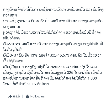
ທາງດ້ານເຈົ້າໜ້າທີ່ໃນຄະນະຊີ້ນໍາການພັດທະນາຊົນນະບົດ ແລະລົບລ້າງ
ຄວາມທຸກ
ຍາກແຫ່ງຊາດລາວ ກໍຍອມຮັບວ່າ ລະດັບການພັດທະນາທາງເສດຖະກິດ
ຂອງນະຄອນ
ຫຼວງວຽງຈັນ ມີຄວາມແຕກໂຕນກັນກັບຕ່າງ ແຂວງຫຼາຍຂຶ້ນນັບມື້ ຊຶ່ງຈະ
ເຫັນໄດ້ຢ່າງ
ຊັດເຈນ ຈາກລະດັບການພັດທະນາທາງເສດຖະກິດຂອງແຂວງຫົວພັນ ທີ່
ໃນປັດຈຸບັນນີ້
ຍັງມີປະຊາຊົນເຖິງ 43% ຂອງຈໍານວນ 45,573 ຄອບຄົວ ໃນທົ່ວແຂວງ
ນັ້ນ ຍັງມີຄວາມ
ເປັນຢູ່ທີ່ທຸກຍາກຢ່າງຍິ່ງ. ທັງນີ້ ໂດຍສະເພາະແມ່ນປະຊາຊົນໃນເຂດ
ເມືອງວຽງໄຊນັ້ນ ຍັງມີລາຍໄດ້ສະເລ່ຍພຽງແຕ່ 325 ໂດລາຕໍ່ຄົນ ເທົ່ານັ້ນ
ແລະເປັນການຍາກຢ່າງຍິ່ງ ທີ່ຈະເພີ່ມລາຍໄດ້ສະເລ່ຍໃຫ້ເຖິງ 1,000
ໂດລາ ຕໍ່ຄົນໃນປີ 2015 ອີກດ້ວຍ.
ແຊຣ໌
Follow us