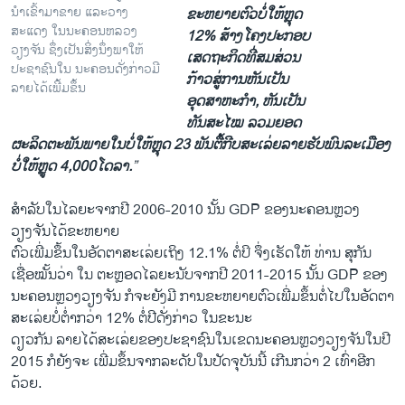
ນໍາເຂົ້າມາຂາຍ ແລະວາງ
ຂະຫຍາຍຕົວບໍ່ໃຫ້ຫຼຸດ
ສະແດງ ໃນນະຄອນຫລວງ
12% ສ້າງໂຄງປະກອບ
ວຽງຈັນ ຊຶ່ງເປັນສິ່ງນຶ່ງພາໃຫ້
ເສດຖະກິດທີ່
ສມສ່ວນ
ປະຊາຊົນໃນ ນະຄອນດັ່ງກ່າວມີ
ກ້າວສູ່ການຫັນເປັນ
ລາຍໄດ້ເພີ້ມຂຶ້ນ
ອຸດສາຫະກໍາ, ຫັນເປັນ
ທັນສະໄໝ ລວມຍອດ
ຜະລິດຕະພັນພາຍໃນບໍ່ໃຫ້ຫຼຸດ 23 ພັນຕື້ກີບສະເລ່ຍລາຍຮັບພົນລະເມືອງ
ບໍ່ໃຫ້ຫຼູດ 4,000
ໂດລາ.
”
ສໍາລັບໃນໄລຍະຈາກປີ 2006-2010 ນັ້ນ GDP ຂອງນະຄອນຫຼວງ
ວຽງຈັນໄດ້ຂະຫຍາຍ
ຕົວເພີ່ມຂຶ້ນໃນອັດຕາສະເລ່ຍເຖິງ 12.1% ຕໍ່ປິ ຈຶ່ງເຮັດໃຫ້ ທ່ານ ສຸກັນ
ເຊື່ອໝັ້ນວ່າ ໃນ ຕະຫຼອດໄລຍະນັບຈາກປີ 2011-2015 ນັ້ນ GDP ຂອງ
ນະຄອນຫຼວງວຽງຈັນ ກໍຈະຍັງມີ ການຂະຫຍາຍຕົວເພີ່ມຂຶ້ນຕໍ່ໄປໃນອັດຕາ
ສະເລ່ຍບໍ່ຕໍ່າກວ່າ 12% ຕໍ່ປີດັ່ງກ່າວ ໃນຂະນະ
ດຽວກັນ ລາຍໄດ້ສະເລ່ຍຂອງປະຊາຊົນໃນເຂດນະຄອນຫຼວງວຽງຈັນໃນປີ
2015 ກໍຍັງຈະ ເພີ່ມຂຶ້ນຈາກລະດັບໃນປັດຈຸບັນນີ້ ເກີນກວ່າ 2 ເທົ່າອີກ
ດ້ວຍ.