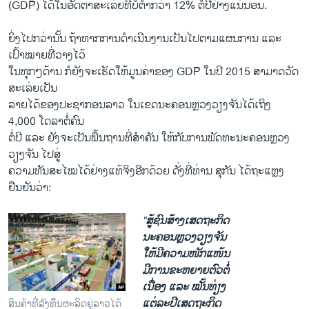
(GDP) ໄດ້ໃນອັດຕາສະເລ່ຍທີ່ບໍ່ຕໍ່າກວ່າ 12% ຕໍ່ປີຢ່າງແນ່ນອນ.
ຍິ່ງໄປກວ່ານັ້ນ ຖ້າຫາກການດໍາເນີນງານເປັນໄປຕາມແຜນການ ແລະ
ເປົ້າໝາຍທີ່ວາງໄວ້
ໃນທຸກໆດ້ານ ກໍຍັງຈະເຮັດໃຫ້ມູນຄ່າຂອງ GDP ໃນປີ 2015 ສາມາດວັດ
ສະເລ່ຍເປັນ
ລາຍໄດ້ຂອງປະຊາກອນລາວ ໃນເຂດນະຄອນຫຼວງວຽງຈັນໄດ້ເຖິງ
4,000 ໂດລາຕໍ່ຄົນ
ຕໍ່ປີ ແລະ ຍັງຈະເປັນພື້ນຖານທີ່ສໍາຄັນ ໃຫ້ກັບການພັດທະນະຄອນຫຼວງ
ວຽງຈັນ ໄປສູ່
ຄວາມທັນສະໄໝໄດ້ຢ່າງແທ້ຈິງອີກດ້ວຍ ດັ່ງທີ່ທ່ານ ສຸກັນ ໄດ້ຖະແຫຼງ
ຢືນຢັນວ່າ:
“
ສູ້ຊົນສ້າງເສດຖະກິດ
ນະຄອນຫຼວງວຽງຈັນ
ໃຫ້ມີຄວາມໜັກແໜ້ນ
ມີການຂະຫຍາຍຕົວຕໍ່
ເນື່ອງ ແລະ ໝັ້ນທ່ຽງ
ແຕ່ລະປີເສດຖະກິດ
ສິນຄ້າທີ່ລົງທຶນຜະລິດຢູ່ລາວໄດ້