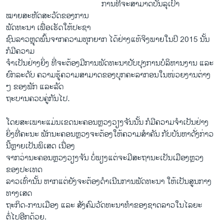
ການທີ່ຈະສາມາດບັນລຸເປົ້າ
ໝາຍສະຫັດສະວັດຂອງການ
ພັດທະນາ ເພື່ອເຮັດໃຫ້ປະຊາ
ຊົນລາວຫຼຸດພົ້ນຈາກຄວາມທຸກຍາກ ໄດ້ຢ່າງແທ້ຈິງພາຍໃນປິ 2015 ນັ້ນ
ກໍມີຄວາມ
ຈໍາເປັນຢ່າງຍິ່ງ ທີ່ຈະຕ້ອງມີການພັດທະນາປັບປຸງການບໍລິຫານງານ ແລະ
ຍົກລະດັບ ຄວາມຮູ້ຄວາມສາມາດຂອງບຸກຄະລາກອນໃນໜ່ວຍງານຕ່າງ
ໆ ຂອງພັກ ແລະລັດ
ຖະບານຄວບຄູ່ກັນໄປ.
ໂດຍສະເພາະແມ່ນເຂດນະຄອນຫຼວງວຽງຈັນນັ້ນ ກໍມີຄວາມຈໍາເປັນຢ່າງ
ຍິ່ງທີ່ຄະນະ ພັກນະຄອນຫຼວງຈະຕ້ອງໃຫ້ຄວາມສໍາຄັນ ກັບບັນຫາດັ່ງກ່າວ
ນີ້ຫຼາຍເປັນພິເສດ ເນື່ອງ
ຈາກວ່ານະຄອນຫຼວງວຽງຈັນ ບໍ່ພຽງແຕ່ຈະມີສະຖານະເປັນເມືອງຫຼວງ
ຂອງປະເທດ
ລາວເທົ່ານັ້ນ ຫາກແຕ່ຍັງຈະຕ້ອງດໍາເນີນການພັດທະນາ ໃຫ້ເປັນສູນກາງ
ທາງເສດ
ຖະກິດ-ການເມືອງ ແລະ ສັງຄົມວັດທະນາທໍາຂອງຊາດລາວໃນໄລຍະ
ຕໍ່ໄປອີກດ້ວຍ.