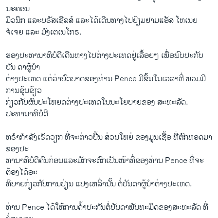
ນະຄອນ
ມິວນິກ ແລະບຣັສເຊີລສ໌ ແລະໄດ້ເດີນທາງໄປຢ້ຽມຢາມແອັສ ໂທເນຍ
ຈໍເຈຍ ແລະ ມົງເຕເນໂກຣ.
ຮອງປະທານາທິບໍດີເດີນທາງໄປຕ່າງປະເທດຢູ່ເລື້ອຍໆ ເພື່ອພົບປະກັບ
ບັນ ດາຜູ້ນຳ
ຕ່າງປະເທດ ແຕ່ວ່າບົດບາດຂອງທ່ານ Pence ມີຂຶ້ນໃນເວລາທີ່ ພວມ​ມີ​
ການ​ຂຸ້ນ​ຂ້ຽວ​
ກ່ຽວ​ກັບຜົນປະໂຫຍດຕ່າງປະເທດໃນນະໂຍບາຍ​ຂອງ ສະຫະລັດ.
ປະທານາທິບໍດີ
ທຣໍາກຳລັງເຮັດວຽກ ທີ່ຈະຕ່າວປີ້ນ ສ່ວນໃຫຍ່ ຂອງມູນ​ເຊື້ອ ທີ່ຕົກທອດມາ
ຂອງປະ
ທານາທິບໍດີຄົນກ່ອນແລະມັກຈະຕົກເປັນໜ້າທີ່ຂອງທ່ານ Pence ທີ່ຈະ
ຕ້ອງ​ໄດ້ອະ
ທິບາຍກ່ຽວ​ກັບການປ່ຽນ ແປງເຫລົ່ານັ້ນ ຕໍ່ບັນດາຜູ້ນຳຕ່າງປະເທດ.
ທ່ານ Pence ໄດ້ໃຫ້ການຄໍ້າປະກັນຕໍ່ບັນດາພັນທະມິດຂອງສະຫະລັດ ທີ່