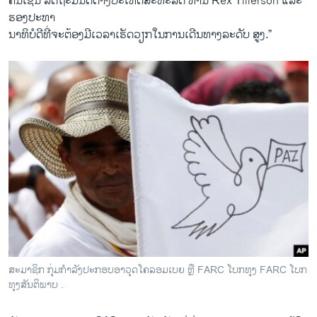
​ຄົນ​ເຊັ່ນ ລັດຖະມົນຕີຕ່າງປະເທດສະຫະລັດ ທ່ານ Rex Tillerson ແລະ
ຮອງປະທາ
ນາທິບໍດີທີ່ຈະຕ້ອງມີເວລາເຮັດວຽກ​ໃນ​ການເດີນທາງລະດັບ ສູງ.”
ສະມາຊິກ ກຸ່ມກຳລັງປະກອບອາວຸດໂຄລອມເບຍ ຫຼື FARC ໂບກທຸງ FARC ໂບກ
ທຸງສັນຕິພາບ .