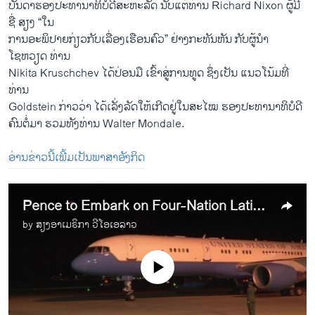
ບັນດາຮອງປະທານາທິບໍດີສະຫະລັດ ນັບແຕ່ທ່ານ Richard Nixon ຜູ້ມີ
ຊື່ ສຽງ ​“​ໃນ
ການອະພິປາຍ​ກ່ຽວ​ກັບ​ເລື່ອງເຮືອນຄົວ” ຢ່າງ​ກະທັນຫັນ ກັບຜູ້ນຳ
ໂຊຫວຽດ ທ່ານ
Nikita Kruschchev ໄດ້ປ່ອນ​ມື ​ເຂົ້າສູ່ການທູດ ຊຶ່ງ​ເປັນ ແນວໂນ້ມທີ່
ທ່ານ
Goldstein ກ່າວວ່າ ໄດ້​ເລັ່ງລັດໃຫ້ເກີດຢູ່​ໃນ​ສະ​ໄໝ ຮອງປະທານາທິບໍດີ
ຄົນຕໍ່ມາ ຮວມທັງທ່ານ Walter Mondale.
ອ່ານຂ່າວນີ້ເພີ້ມເປັນພາສາອັງກິດ
Pence to Embark on Four-Nation Latin America Tour
by
ສຽງອາເມຣິກາ ວີໂອເອລາວ
No media source currently available