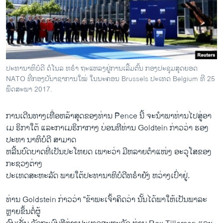
ປະທານາທິບໍດີ ດໍໂນລ ທຣໍາ ຖະແຫລງຢູ່ການເລີ້ມຕົ້ນ ກອງປະຊຸມສຸດຍອດ
NATO ທີ່ກອງບັນາຊາການໃໝ່ ໃນນະຄອນ Brussels ປະເທດ Belgium ທີ 25
ພຶດສະພາ 2017.
ການ​ເດີນທາງ​ເທື່ອ​ຫລ້າ​ສຸດຂອງທ່ານ Pence ນີ້ ຈະນຳພາທ່ານໄປສູ່ອາ
ເມ ຣິກາໃຕ້ ແລະກາເມຣິກາກາງ ບ່ອນທີທ່ານ Goldtein ກ່າວວ່າ ຮອງ
ປະທາ ນາທິບໍດີ ສາມາດ
ຫລີ້ນບົດບາດທີ່​ເປັນ​ປະ​ໂຫຍ​ດ ເພາະວ່າ ມີຫລາຍຕຳ​ແໜ່​ງ ອະ​ວຸ​ໂສຂອງ
ກະຊວງຕ່າງ
ປະເທດສະຫະລັດ ພາຍໃຕ້ປະທານາທິບໍດີທຣໍາຍັງ ຫວ່າງເປົ່າຢູ່.
ທ່ານ Goldstein ກ່າວວ່າ “ຂ້າພະເຈົ້າຄິດວ່າ ນັ້ນ​ໄດ້​ພາ​ໃຫ້​ເປັນ​ພາລະ​
ຫຼາຍຂຶ້ນຕໍ່​ຜູ້