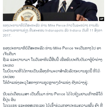
ວິທະຍາສາດ-ເທັກໂນໂລຈີ
ທຸລະກິດ
ພາສາອັງກິດ
ຮອງປະທານາທິບໍດີສະຫະລັດ ທ່ານ Mike Pence ກ່າວໃນລະຫວ່າງ ການຮັບ
ວີດີໂອ
ປະທານອາຫານທ່ຽງ ທີ່ນຄະຄອນ Indianapolis ລັດ Indiana ວັນທີ 11 ສິງຫາ
2017.
ສຽງ
ຮອງປະທານາທິບໍດີສະຫະລັດ ທ່ານ Mike Pence ຈະເດີນທາງໄປ ອາ
ລາຍການກະຈາຍສຽງ
ຕິດຕາມພວກເຮົາ ທີ່
ເຈັນຕີນາ
ລາຍງານ
ຊີເລ ແລະປານາມາ ໃນວັນອາທິດມື້ອື່ນນີ້ ​ເພື່ອພົບປະກັບບັນດາຜູ້ນຳຕ່າງ
ປະເທດ
ໃນບົດບາດທີ່​ໄດ້​ກາຍເປັນ​ເລື່ອງ​ທຳ​ມະ​ດາ​ສຳລັບລັດຖະບານຊຸດ​ນີ້ ທີ່ໄດ້
ພາສາຕ່າງໆ
ປະປ່ອຍ
ໃຫ້​ຕຳ​ແໜ່​ງອະ​ວຸ​ໂສ​ທາງການທູດຫຼາຍໆ​ຕຳ​ແໜ່​ງ ຍັງຫວ່າງຢູ່.
ນັບແຕ່ເດືອນເມສາ ​ເປັນຕົ້ນມາ ທ່ານ Pence ໄດ້​ໄປຢ້ຽມຢາມເກົາຫລີໃຕ້
ຍີ່ປຸ່ນ ອິນ
ໂດເນເຊຍ ແລະອອສເຕຣເລຍ ໄດ້ເຂົ້າຮ່ວມກອງປະຊຸມຄວາມໝັ້ນ ຄົງ ທີ່​