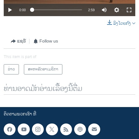
0:00
2:59
ລິງໂດຍກົງ
ແຊຣ໌
Follow us
This item is part of
ຂ່າວ
ສະຫະລັດອາເມຣິກາ
ທ່ານອາດມັກອ່ານເລື້ອງນີ້ຕື່ມ
ຕິດຕາມພວກເຮົາ ທີ່