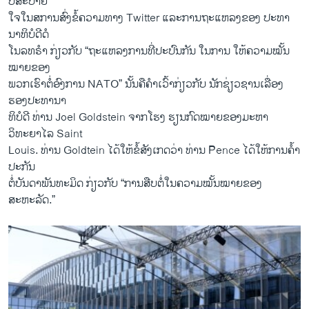
ບໍ່ສະບາຍ
ໃຈ​ໃນ​ສການສົ່ງຂໍ້ຄວາມທາງ Twitter ແລະການຖະແຫລງຂອງ ປະທາ
ນາທິບໍດີດໍ
ໂນລທຣໍາ ກ່ຽວ​ກັບ “ຖະແຫລງການທີ່ປະ​ປົນ​ກັນ ​ໃນ​ການ ​ໃຫ້ຄວາມໝັ້ນ
ໝາຍຂອງ
ພວກເຮົາຕໍ່ອົງການ NATO” ນັ້ນຄື​ຄຳ​ເວົ້າກ່ຽວ​ກັບ ນັກ​ຊ່ຽວຊານ​ເລື່ອງ
ຮອງປະທານາ
ທິບໍດີ ທ່ານ Joel Goldstein ຈາກໂຮງ ຮຽນກົດໝາຍຂອງມະຫາ
ວິທະຍາໄລ Saint
Louis. ທ່ານ Goldtein ໄດ້ໃຫ້ຂໍ້ສັງເກດວ່າ ທ່ານ Pence ໄດ້ໃຫ້ການຄໍ້າ
ປະກັນ
ຕໍ່ບັນດາພັນທະມິດ ກ່ຽວ​ກັບ​ “ການສືບຕໍ່​ໃນຄວາມໝັ້ນໝາຍຂອງ
ສະຫະລັດ.”