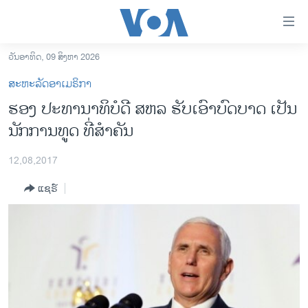
ລິ້ງ
ສຳຫລັບ
ເຂົ້າ
ວັນອາທິດ, 09 ສິງຫາ 2026
ຫາ
ໂຮມເພຈ
ສະຫະລັດອາເມຣິກາ
ຂ້າມ
ລາວ
ຮອງ ປະທານາທິບໍດີ ສຫລ ຮັບເອົາບົດບາດ ເປັນ
ຂ້າມ
ອາເມຣິກາ
ນັກການທູດ ທີ່ສຳຄັນ
ຂ້າມ
ໄປ
ການເລືອກຕັ້ງ ປະທານາທີບໍດີ ສະຫະລັດ 2024
ຫາ
12,08,2017
ຂ່າວ​ຈີນ
ຊອກ
ແຊຣ໌
ຄົ້ນ
ໂລກ
ເອເຊຍ
ອິດສະຫຼະພາບດ້ານການຂ່າວ
ຊີວິດຊາວລາວ
ຊຸມຊົນຊາວລາວ