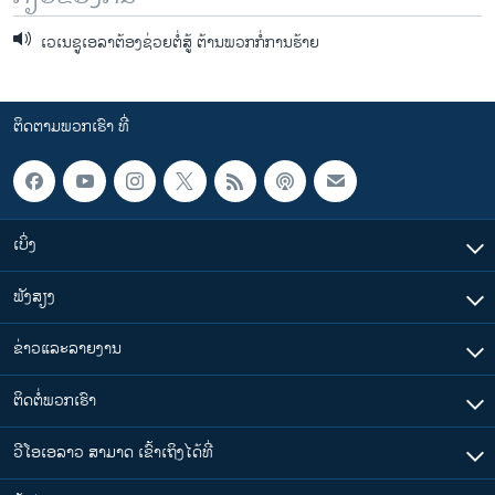
ເວເນຊູເອລາຕ້ອງຊ່ວຍຕໍ່ສູ້ ຕ້ານພວກກໍ່ການຮ້າຍ
ຕິດຕາມພວກເຮົາ ທີ່
ເບິ່ງ
ຟັງສຽງ
ຂ່າວແລະລາຍງານ
ຕິດຕໍ່ພວກເຮົາ
ວີໂອເອລາວ ສາມາດ ເຂົ້າເຖິງໄດ້ທີ່