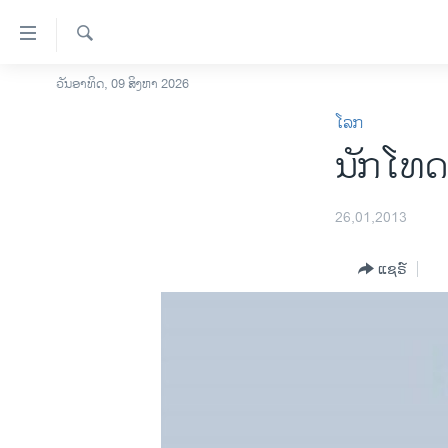
ລິ້ງ
ສຳຫລັບ
ເຂົ້າ
ຄົ້ນຫາ
ວັນອາທິດ, 09 ສິງຫາ 2026
ໂຮມເພຈ
ຫາ
ໂລກ
ລາວ
ຂ້າມ
ນັກໂທດ 
ຂ້າມ
ອາເມຣິກາ
ຂ້າມ
ການເລືອກຕັ້ງ ປະທານາທີບໍດີ ສະຫະລັດ
ໄປ
2024
26,01,2013
ຫາ
ຂ່າວ​ຈີນ
ຊອກ
ແຊຣ໌
ຄົ້ນ
ໂລກ
ເອເຊຍ
ອິດສະຫຼະພາບດ້ານການຂ່າວ
ຊີວິດຊາວລາວ
ຊຸມຊົນຊາວລາວ