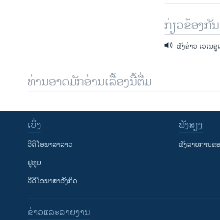
ກ່ຽວຂ້ອງກັນ
ຟັງຂ່າວ ເວເນຊູ
ທ່ານອາດມັກອ່ານເລື້ອງນີ້ຕື່ມ
ເບິ່ງ
ຟັງສຽງ
ວີດີໂອພາສາລາວ
ຟັງລາຍການຂອງ
ຢູທູບ
ວີດີໂອພາສາອັງກິດ
ຂ່າວແລະລາຍງານ