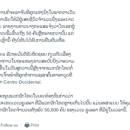
າ ການກໍ່ຈະລາຈົນທີ່ຄຸກແຫ່ງນຶ່ງໃນພາກຕາເວັນ
າເຮັດໃຫ້ມີຜູ້ເສຍຊີວິດຈຳນວນນຶ່ງແລະບາດ
ົນ. ລາຍງານຂ່າວບາງກະແສແຈ້ງວ່າໂຕເລກຜູ້
ເພີ້ມຂຶ້ນເຖິງ 50 ຄົນຫຼືຫລາຍກວ່ານັ້ນ ແຕ່
ຼົ່ານີ້ ຍັງບໍ່ທັນໄດ້ຮັບການຢືນຢັນເທື່ອ.
ela ລັດຖະມົນຕີຮັບຜິດຊອບ ກ່ຽວກັບເລື່ອງ
ລາກ່າວໃນຖະແຫລງຂ່າວສະບັບນຶ່ງວ່າຄວາມ
ຶ້ນໃນວັນສຸກວານນີ້ຫຼັງຈາກພວກນັກໂທດກໍ່
ຈົ້າໜ້າທີ່ຄຸກທຳການຊອກຄົ້ນຫາອາວຸດທີ່
ຸກ Centro Occidental.
ສະໜຸນພວກນັກໂທດໃນເຂດທ້ອງຖິ່ນກ່າວວ່າ
ປະເທດເວເນຊູເອລາ ທີ່ມີພວກນັກໂທດຫຼາຍເກີນໄປນັ້ນ ແມ່ນອອກແບບ ໃຫ້ຄຸມຂ
ັກໂທດຈຳນວນທັງໝົດ 50,000 ຄົນ ຂອງເວເນ ຊູເອລາ ທີ່ມີຢູ່ໃນເວລານີ້.
Follow us
Print