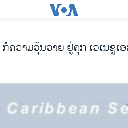
ກໍ່ຄວາມວຸ້ນວາຍ ຢູ່ຄຸກ ເວເນຊູເ