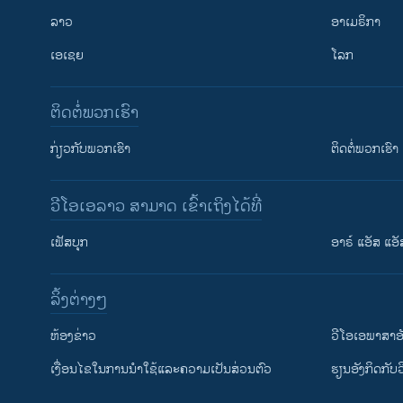
ລາວ
ອາເມຣິກາ
ເອເຊຍ
ໂລກ
ຕິດຕໍ່ພວກເຮົາ
ກ່ຽວກັບພວກເຮົາ
ຕິດຕໍ່ພວກເຮົາ
ວີໂອເອລາວ ສາມາດ ເຂົ້າເຖິງໄດ້ທີ່
ເຟັສບຸກ
ອາຣ໌ ແອັສ ແອັ
​ລິ້ງ​ຕ່າງໆ
ຕິດຕາມພວກເຮົາ ທີ່
​ຫ້ອງ​ຂ່າວ
ວີ​ໂອ​ເອ​ພາ​ສາ​ອ
​ເງື່ອນ​ໄຂ​ໃນ​ການ​ນຳ​ໃຊ້​ແລະຄວາມ​ເປັນ​ສ່​ວນ​ຕົວ
​ຮຽນ​ອັງ​ກິດ​ກັບ​
ພາສາຕ່າງໆ