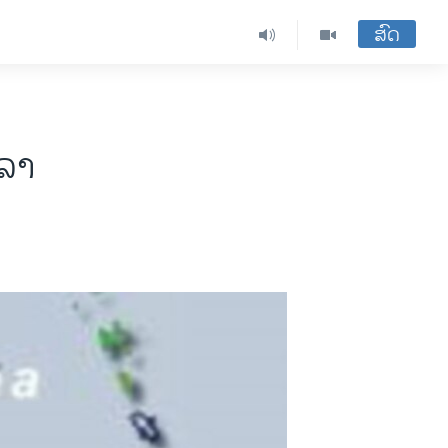
ສົດ
ອລາ