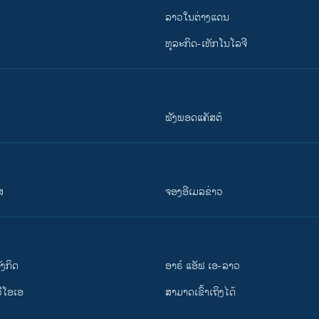
ລາວໃນຕ່າງແດນ
ທຸລະກິດ-ເທັກໂນໂລຈີ
ຟັງພອດແຄັສຕ໌
ສ
ຈອງອີເມລຂ່າວ
ັງ​ກິດ
ອາຣ໌ ແອັຟ ເອ-ລາວ
ວີ​ໂອ​ເອ
ສາມາດເຂົ້າເຖິງໄດ້