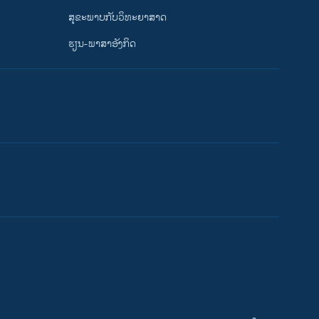
ສຸຂະພາບກັບວິທະຍາສາດ
ຮຽນ-ພາສາອັງກິດ