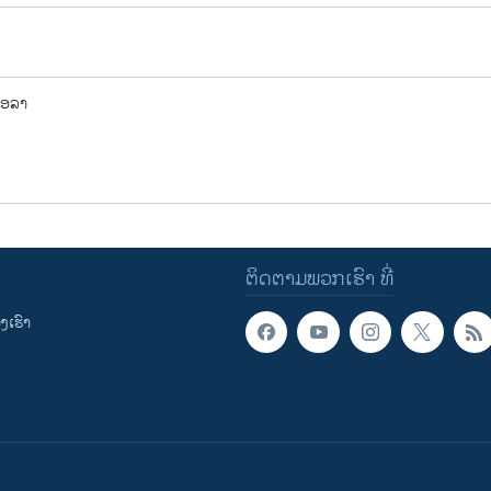
ເອລາ
ຕິດຕາມພວກເຮົາ ທີ່
ເຮົາ