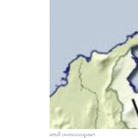
ວິທະຍາສາດ-ເທັກໂນໂລຈີ
ທຸລະກິດ
ພາສາອັງກິດ
ວີດີໂອ
ສຽງ
ລາຍການກະຈາຍສຽງ
ລາຍງານ
ແຜນທີ່ ປະເທດເວເນຊູເອລາ