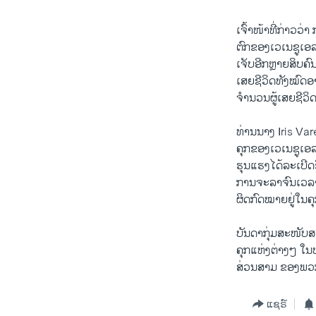
ເຈົ້າໜ້າທີ່ກ່າວວ່
ຕົກຂອງເວເນຊູເອລ
ເຈັບອີກຫຼາຍສິບຄ
ເສຍຊີວິດທັງໝົດອາດ
ຈຳນວນຜູ້ເສຍຊີວິດເຫ
ທ່ານນາງ Iris Var
ຄຸກຂອງເວເນຊູເອ
ຮຸນແຮງໄດ້ລະເບີດຂ
ການຈະລາຈົນເວລາເ
ຜິດກົດໝາຍຢູ່ໃນຄ
ບັນດາກຸ່ມສະໜັບ
ຄຸກແຫ່ງຕ່າງໆ ໃນ
ສ່ວນສາມ ຂອງພວກນ
ແຊຣ໌