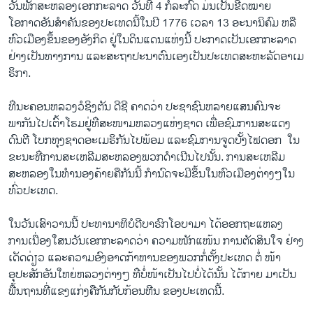
ວັນພັກ​ສະຫລອງ​ເອກ​ກະລາ​ດ ວັນ​ທີ 4 ກໍລະກົດ​ ​ມ່ນເປັນຂີດ​ໝາຍ ​
ວິທະຍາສາດ-ເທັກໂນໂລຈີ
ໂອກາດ​ອັນ​ສຳຄັນ​ຂອງ​ປະ​ເທດ​ນີ້ໃນ​ປີ 1776 ​ເວລາ 13 ອະ​ນານິຄົມ ​ຫລື​
ທຸລະກິດ
ຫົວ​ເມືອງ​ຂຶ້ນຂອງ​ອັງກິດ ຢູ່​ໃນ​ດິນ​ແດນ​ແຫ່ງ​ນີ້ ​ປະກາດ​ເປັນ​ເອກ​ກະລາດ​
ຢ່າງ​ເປັນ​ທາງ​ການ ​ແລະ​ສະຖາປະນາ​ຕົນ​ເອງ​ເປັນ​ປະ​ເທດ​ສະຫະລັດ​ອາ​ເມ
ພາສາອັງກິດ
ຣິກາ.
ວີດີໂອ
ທ່ີ​ນະຄອນຫລວງ​ວໍ​ຊິງ​ຕັນ ດີ​ຊີ ຄາດ​ວ່າ ປະຊາຊົນ​ຫລາຍ​ແສນ​ຄົນ​ຈະ​
ສຽງ
ພາກັນໄປ​ເຕົ້າ​ໂຮມ​ຢູ່​ທ່ີ​ສະໜາມ​ຫລວງ​ແຫ່ງ​ຊາດ​ ເພື່ອຊົມ​ການສະ​ແດງ​
ດົນຕີ ໂບກ​ທຸງຊາດ​ອະ​ເມຣິກັນ​ໄປ​ພ້ອມ​ ແລະ​ຊົມ​ການ​ຈູດ​ບັ້ງ​ໄຟ​ດອກ ​ ໃນ​
ລາຍການກະຈາຍສຽງ
ຕິດຕາມພວກເຮົາ ທີ່
ຂະນະ​ທ່ີ​ການສະ​ເຫລີ​ມສະຫລອງ​ພວກ​ດຳ​ເນີນ​ໄປນັ້ນ. ການ​ສະ​ເຫລີ​ມ
ລາຍງານ
ສະຫລອງໃນ​ທຳນອງ​ຄ້າຍຄື​ກັນ​ນີ້ ​ກຳນົດ​ຈະ​ມີຂຶ້ນ​ໃນ​ຫົວ​ເມືອງ​ຕ່າງໆ​ໃນ​
ທົ່ວ​ປະ​ເທດ.
ພາສາຕ່າງໆ
ໃນ​ວັນ​ເສົາ​ວານ​ນີ້ ປະທານາທິບໍດີ​ບາຣົກ​ໂອ​ບາ​ມາ ​ໄດ້​ອອກ​ຖະ​ແຫລ​ງ
ການ​ເນື່ອງ​ໃສນວັນ​ເອກ​ກະລາດ​ວ່າ ຄວາມ​ໜັກ​ແໜ້ນ ການ​ຕັດສິນ​ໃຈ ​ຢ່າງ​
ເດັດດ່ຽວ ແລະ​ຄວາມ​ອົງອາດ​ກ້າຫານ​ຂອງ​ພວກ​ກໍ່​ຕັ້ງ​ປະ​ເທດ ຕໍ່ ໜ້າ​
ອຸປະສັກ​ອັນ​ໃຫຍ່​ຫລວງຕ່າງໆ ​ທ່ີ​ບໍ່​ໜ້າ​ເປັນ​ໄປ​ບໍ່​ໄດ້​ນັ້ນ ​ໄດ້​ກາຍ ມາ​ເປັນ​
ພື້ນຖານ​ທີ່​ແຂງແກ່ງຄື​ກັນ​ກັບ​ກ້ອນ​ຫີນ ຂອງ​ປະ​ເທດນີ້.