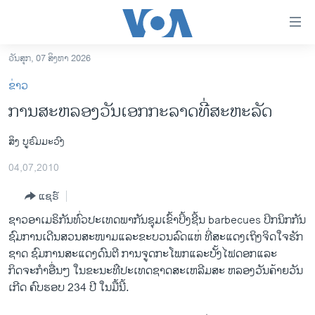
ລິ້ງ
ສຳຫລັບ
ເຂົ້າ
ວັນສຸກ, 07 ສິງຫາ 2026
ຫາ
ໂຮມເພຈ
ຂ່າວ
ຂ້າມ
ລາວ
ການສະຫລອງວັນເອກກະລາດທີ່ສະຫະລັດ
ຂ້າມ
ອາເມຣິກາ
ຂ້າມ
ສິງ ບູຣົມມະວົງ
ໄປ
ການເລືອກຕັ້ງ ປະທານາທີບໍດີ ສະຫະລັດ 2024
ຫາ
04,07,2010
ຂ່າວ​ຈີນ
ຊອກ
ຄົ້ນ
ແຊຣ໌
ໂລກ
ຊາວ​ອາ​ເມຣິກັນ​ທົ່ວ​ປະ​ເທດ​ພາກັນ​ຊຸມ​ເຂົ້າປິ້ງ​ຊີ້ນ barbecues ປິກ​ນິກກັນ
ເອເຊຍ
ຊົມການ​ເດີນ​ສວນສະໜາມແລະ​ຂະ​ບວນລົດ​ແຫ່ ທີ່ສະ​ແດງເຖິງຈິດ​ໃຈ​ຮັກ​
ອິດສະຫຼະພາບດ້ານການຂ່າວ
ຊາດ ​ຊົມການສະ​ແດງ​ດົນຕີ ການຈູດກະ​ໂພ​ກແລະ​ບັ້ງ​ໄຟ​ດອກແລະ​
ກິດຈະກຳ​ອື່ນໆ​ ໃນ​ຂະນະ​ທ່ີ​ປະ​ເທດ​ຊາດ​ສະ​ເຫລີ​ມສະ ຫລອງ​ວັນ​ຄ້າຍ​ວັນ​
ຊີວິດຊາວລາວ
ເກີດ​ ຄົບຮອບ 234 ປີ ​ໃນ​ມື້​ນີ້.
ຊຸມຊົນຊາວລາວ