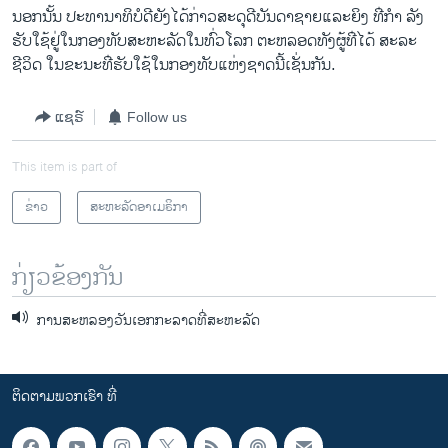
ນອກ​ນັ້ນ ປະທານາທິບໍດີ​ຍັງໄດ້​ກ່າວ​ສະດຸ​ດີ​ບັນດາຊາຍແລະຍິງ​ ທ່ີກຳ ລັງ​
ຮັບ​ໃຊ້​ຢູ່ໃນ​ກອງທັບ​ສະຫະລັດ​ໃນ​ທົ່ວ​ໂລກ ຕະຫລອດ​ທັງຜູ້​ທ່ີ​ໄດ້ ສະລະ​
ຊີວິດ ​ໃນ​ຂະນະ​ທ່ີ​ຮັບ​ໃຊ້​ໃນ​ກອງທັບ​ແຫ່ງ​ຊາດ​ນີ້​ເຊັ່ນ​ກັນ.
ແຊຣ໌
Follow us
This item is part of
ຂ່າວ
ສະຫະລັດອາເມຣິກາ
ກ່ຽວຂ້ອງກັນ
ການສະຫລອງວັນເອກກະລາດທີ່ສະຫະລັດ
ຕິດຕາມພວກເຮົາ ທີ່