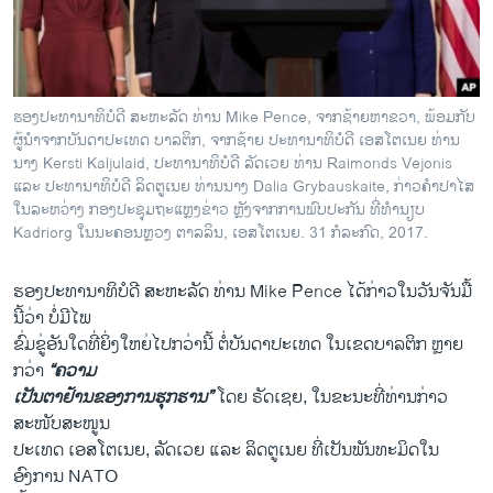
ວິທະຍາສາດ-ເທັກໂນໂລຈີ
ທຸລະກິດ
ພາສາອັງກິດ
ຮອງປະທານາທິບໍດີ ສະຫະລັດ ທ່ານ Mike Pence, ຈາກຊ້າຍຫາຂວາ, ພ້ອມກັບ
ວີດີໂອ
ຜູ້ນຳຈາກບັນດາປະເທດ ບາລຕິກ, ຈາກຊ້າຍ ປະທານາທິບໍດີ ເອສໂຕເນຍ ທ່ານ
ນາງ Kersti Kaljulaid, ປະທານາທິບໍດີ ລັດເວຍ ທ່ານ Raimonds Vejonis
ສຽງ
ແລະ ປະທານາທິບໍດີ ລິດຕູເນຍ ທ່ານນາງ Dalia Grybauskaite, ກ່າວຄຳປາໄສ
ໃນລະຫວ່າງ ກອງປະຊຸມຖະແຫຼງຂ່າວ ຫຼັງຈາກການພົບປະກັນ ທີ່ທຳນຽບ
ລາຍການກະຈາຍສຽງ
Kadriorg ໃນນະຄອນຫຼວງ ຕາລລິນ, ເອສໂຕເນຍ. 31 ກໍລະກົດ, 2017.
ຕິດຕາມພວກເຮົາ ທີ່
ລາຍງານ
ຮອງປະທານາທິບໍດີ ສະຫະລັດ ທ່ານ Mike Pence ໄດ້ກ່າວໃນວັນຈັນມື້
ນີ້ວ່າ ບໍ່ມີໄພ
ພາສາຕ່າງໆ
ຂົ່ມຂູ່ອັນໃດທີ່ຍິ່ງໃຫຍ່ໄປກວ່ານີ້ ຕໍ່ບັນດາປະເທດ ໃນເຂດບາລຕິກ ຫຼາຍ
ກວ່າ
“ຄວາມ
ເປັນຕາຢ້ານຂອງການຮຸກຮານ”
ໂດຍ ຣັດເຊຍ, ໃນຂະນະທີ່ທ່ານກ່າວ
ສະໜັບສະໜູນ
ປະເທດ ເອສໂຕເນຍ, ລັດເວຍ ແລະ ລິດຕູເນຍ ທີ່ເປັນພັນທະມິດໃນ
ອົງການ NATO