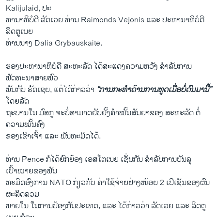
Kalijulaid, ປະ
ທານາທິບໍດີ ລັດເວຍ ທ່ານ Raimonds Vejonis ແລະ ປະທານາທິບໍດີ
ລິດຕູເນຍ
ທ່ານນາງ Dalia Grybauskaite.
ຮອງປະທານາທິບໍດີ ສະຫະລັດ ໄດ້ສະແດງຄວາມຫວັງ ສຳລັບການ
ພັດທະນາສາຍພົວ
ພັນກັບ ຣັດເຊຍ, ແຕ່ໄດ້ກ່າວວ່າ
“ການກະທຳດ້ານການທູດເມື່ອບໍ່ດົນມານີ້”
ໂດຍລັດ
ຖະບານໃນ ມົສກູ ຈະບໍ່ສາມາດຍັບຢັ້ງຄຳໝັ້ນສັນຍາຂອງ ສະຫະລັດ ຕໍ່
ຄວາມໝັ້ນຄົງ
ຂອງເຂົາເຈົ້າ ແລະ ພັນທະມິດໄດ້.
ທ່ານ Pence ກໍໄດ້ຍົກຍ້ອງ ເອສໂຕເນຍ ເຊັ່ນກັນ ສຳລັບການບັນລຸ
ເປົ້າໝາຍຂອງພັນ
ທະມິດອົງການ NATO ກ່ຽວກັບ ຄ່າໃຊ້ຈ່າຍຢ່າງໜ້ອຍ 2 ເປີເຊັນຂອງຜົນ
ຜະລິດລວມ
ພາຍໃນ ໃນການປ້ອງກັນປະເທດ, ແລະ ໄດ້ກ່າວວ່າ ລັດເວຍ ແລະ ລິດຕູ