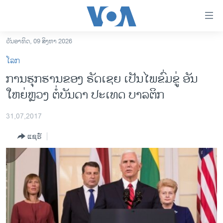
ລິ້ງ
ສຳຫລັບ
ເຂົ້າ
ວັນອາທິດ, 09 ສິງຫາ 2026
ຫາ
ໂຮມເພຈ
ໂລກ
ຂ້າມ
ລາວ
ການຮຸກຮານຂອງ ຣັດເຊຍ ເປັນໄພຂົ່ມຂູ່ ອັນ
ຂ້າມ
ອາເມຣິກາ
ໃຫຍ່ຫຼວງ ຕໍ່ບັນດາ ປະເທດ ບາລຕິກ
ຂ້າມ
ໄປ
ການເລືອກຕັ້ງ ປະທານາທີບໍດີ ສະຫະລັດ 2024
ຫາ
31,07,2017
ຂ່າວ​ຈີນ
ຊອກ
ແຊຣ໌
ຄົ້ນ
ໂລກ
ເອເຊຍ
ອິດສະຫຼະພາບດ້ານການຂ່າວ
ຊີວິດຊາວລາວ
ຊຸມຊົນຊາວລາວ