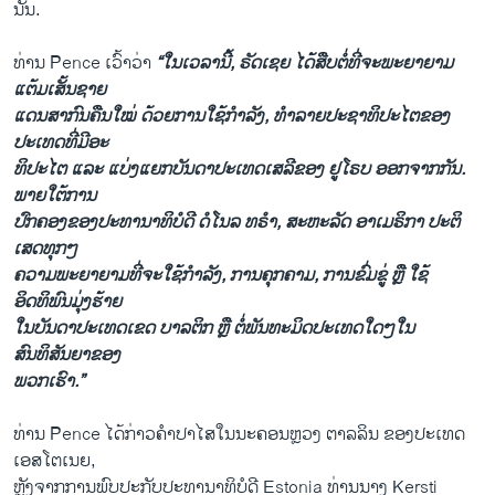
ນັ້ນ.
ທ່ານ Pence ເວົ້າວ່າ
“ໃນເວລານີ້, ຣັດເຊຍ ໄດ້ສືບຕໍ່ທີ່ຈະພະຍາຍາມ
ແຕ້ມເສັ້ນຊາຍ
ແດນສາກົນຄືນໃໝ່ ດ້ວຍການໃຊ້ກຳລັງ, ທຳລາຍປະຊາທິປະໄຕຂອງ
ປະເທດທີ່ມີອະ
ທິປະໄຕ ແລະ ແບ່ງແຍກບັນດາປະເທດເສລີຂອງ ຢູໂຣບ ອອກຈາກກັນ.
ພາຍໃຕ້ການ
ປົກຄອງຂອງປະທານາທິບໍດີ ດໍໂນລ ທຣຳ, ສະຫະລັດ ອາເມຣິກາ ປະຕິ
ເສດທຸກໆ
ຄວາມພະຍາຍາມທີ່ຈະໃຊ້ກຳລັງ, ການຄຸກຄາມ, ການຂົ່ມຂູ່ ຫຼື ໃຊ້
ອິດທິພົນມຸ່ງຮ້າຍ
ໃນບັນດາປະເທດເຂດ ບາລຕິກ ຫຼື ຕໍ່ພັນທະມິດປະເທດໃດໆໃນ
ສົນທິສັນຍາຂອງ
ພວກເຮົາ.”
ທ່ານ Pence ໄດ້ກ່າວຄຳປາໄສໃນນະຄອນຫຼວງ ຕາລລິນ ຂອງປະເທດ
ເອສໂຕເນຍ,
ຫຼັງຈາກການພົບປະກັບປະທານາທິບໍດີ Estonia ທ່ານນາງ Kersti