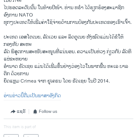
ເນຍ ກໍຈະ
ໄປຮອດລະດັບນັ້ນ ໃນທ້າຍປີໜ້າ. ທ່ານ ທຣຳ ໄດ້ຮຽກຮ້ອງສະມາຊິກ
ອົງການ NATO
ທຸກໆປະເທດໃຫ້ເພີ່ມຄ່າໃຊ້ຈ່າຍດ້ານການປ້ອງກັນປະເທດຂອງເຂົາເຈົ້າ.
ປະເທດ ເອສໂຕເນຍ, ລັດເວຍ ແລະ ລິດຕູເນຍ ທັງໝົດແມ່ນໄດ້ຂໍໃຫ້
ກອງທັບ ສະຫະ
ລັດ ພິສູດການສະໜັບສະໜູນທີ່ແນ່ນອນ. ຄວາມເປັນຫ່ວງ ກ່ຽວກັບ ລັດທິ
ແຜ່ຂະຫຍາຍ
ອຳນາດ ຣັດເຊຍ ແມ່ນໄດ້ເພີ່ມຂຶ້ນຢ່າງວ່ອງໄວໃນພາກພື້ນ ທະເລ ບາລ
ຕິກ ດ້ວຍການ
ຍຶດແຫຼມ Crimea ຈາກ ຢູເຄຣນ ໂດຍ ຣັດເຊຍ ໃນປີ 2014.
ອ່ານຂ່າວນີ້ຕື່ມເປັນພາສາອັງກິດ
ແຊຣ໌
Follow us
This item is part of