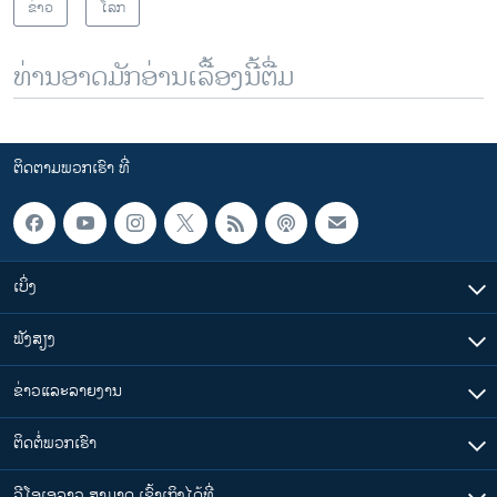
ຂ່າວ
ໂລກ
ທ່ານອາດມັກອ່ານເລື້ອງນີ້ຕື່ມ
ຕິດຕາມພວກເຮົາ ທີ່
ເບິ່ງ
ຟັງສຽງ
ຂ່າວແລະລາຍງານ
ຕິດຕໍ່ພວກເຮົາ
ວີໂອເອລາວ ສາມາດ ເຂົ້າເຖິງໄດ້ທີ່