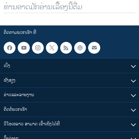
ທ່ານອາດມັກອ່ານເລື້ອງນີ້ຕື່ມ
ຕິດຕາມພວກເຮົາ ທີ່
ເບິ່ງ
ຟັງສຽງ
ຂ່າວແລະລາຍງານ
ຕິດຕໍ່ພວກເຮົາ
ວີໂອເອລາວ ສາມາດ ເຂົ້າເຖິງໄດ້ທີ່
​ລິ້ງ​ຕ່າງໆ