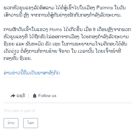
ພວກຫົວຮຸນແຮງລັດອິສລາມ ໄດ້ຕໍ່ສູ້ເຂົ້າໄປໃນເມືອງ Palmira ໃນວັນ
ເສົາວານນີ້ ຫຼັງ ຈາກການຕໍ່ສູ້ກັນຢ່າງໜັກກັບກອງກຳລັງລັດຖະບານ.
ການຜັກດັນເຂົ້າໃນແຂວງ Homs ໄດ້ເກີດຂຶ້ນ ເມື່ອ 9 ເດືອນຫຼັງຈາກພວກ
ຫົວຮຸນແຮງທີ່ ໄດ້ຖືກຂັບໄລ່ອອກຈາກເມືອງ ໂດຍກອງກຳລັງລັດຖະບານ
ຊີເຣຍ ແລະ ພັນທະມິດ ຣັດ ເຊຍ ໃນການພະຍາຍາມໂຈມຕີຕອບໂຕ້ອັນ
ເດັດດ່ຽວ ຕໍ່ອົງການກໍ່ການຮ້າຍ ຈີຮາດ ໃນ ເວລານັ້ນ ໂດຍເຈົ້າໜ້າທີ່
ກອງທັບ ຊີເຣຍ.
ອ່ານຂ່າວນີ້ຕື່ມເປັນພາສາອັງກິດ
ແຊຣ໌
Follow us
This item is part of
ຂ່າວ
ໂລກ