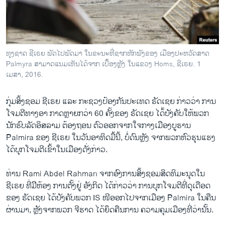
ວິທະຍາສາດ-ເທັກໂນໂລຈີ
ທຸລະກິດ
ພາສາອັງກິດ
ທຸງຊາດ ຊີເຣຍ ພັດໄປພັດມາ ໃນຂະນະທີ່ຊາກຫັກພັງຂອງ ເມືອງປະຫວັດສາດ
ວີດີໂອ
Palmyra ສາມາດແນມເຫັນໄດ້ຈາກ ເບື້ອງຫຼັງ ໃນແຂວງ Homs, ຊີເຣຍ. 1
ເມສາ, 2016.
ສຽງ
ກຸ່ມສິ້ງຊອມ ຊີເຣຍ ແລະ ກະຊວງປ້ອງກັນປະເທດ ຣັດເຊຍ ກ່າວວ່າ ການ
ລາຍການກະຈາຍສຽງ
ຕິດຕາມພວກເຮົາ ທີ່
ໂຈມຕີທາງອາ ກາດຫຼາຍກວ່າ 60 ຄັ້ງຂອງ ຣັດເຊຍ ໄດ້້ບັງຄັບໃຫ້ພວກ
ລາຍງານ
ນັກຮົບລັດອິສລາມ ຕ້ອງຖອນ ຕົວອອກຈາກໃຈກາງເມືອງບູຮານ
Palmira ຂອງ ຊີເຣຍ ໃນວັນອາທິດມື້ນີ້, ບໍ່ດົນຫຼັງ ຈາກພວກຫົວຮຸນແຮງ
ໄດ້ບຸກໂຈມຕີເຂົ້າໃນເມືອງດັ່ງກ່າວ.
ພາສາຕ່າງໆ
ທ່ານ Rami Abdel Rahman ຈາກອົງການສິ້ງຊອມສິດທິມະນຸດໃນ
ຊີເຣຍ ທີ່ມີິຫ້ອງ ການຕັ້ງຢູ່ ອັງກິດ ໄດ້ກ່າວວ່າ ການບຸກໂຈມຕີທີ່ດຸເດືອດ
ຂອງ ຣັດເຊຍ ໄດ້ບັງຄັບພວກ IS ໜີອອກໄປຈາກເມືອງ Palmira ໃນຄືນ
ຜ່ານມາ, ຫຼັງຈາກພວກ ຈີຮາດ ໄດ້ຍຶດຄືນການ ຄວາມຄຸມເມືອງທີ່ວ່ານັ້ນ.