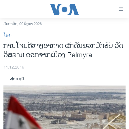
ລິ້ງ
ສຳຫລັບ
ເຂົ້າ
ວັນອາທິດ, 09 ສິງຫາ 2026
ຫາ
ໂຮມເພຈ
ໂລກ
ຂ້າມ
ລາວ
ການໂຈມຕີທາງອາກາດ ຜັກດັນພວກນັກຮົບ ລັດ
ຂ້າມ
ອາເມຣິກາ
ອິສລາມ ອອກຈາກເມືອງ Palmyra
ຂ້າມ
ໄປ
ການເລືອກຕັ້ງ ປະທານາທີບໍດີ ສະຫະລັດ 2024
ຫາ
11,12,2016
ຂ່າວ​ຈີນ
ຊອກ
ແຊຣ໌
ຄົ້ນ
ໂລກ
ເອເຊຍ
ອິດສະຫຼະພາບດ້ານການຂ່າວ
ຊີວິດຊາວລາວ
ຊຸມຊົນຊາວລາວ